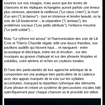
sourires sur nos visages, mais aussi que les textes de
chansons et les répliques échangées auront parfois une teneur
plus sérieuse, abordant la vieillesse ("Le vieux chien"), la mort
d'un ami ("L'éclaireur") - tout en tristesse et tendre beauté, où la
voix de Lili bouleverse -, la séparation ("L'anneau"), les
problèmes sociaux ("Les petits attributs"), l'enfance meurtrie
("Le petit soldat")…
Mais "Le rythme est amour" et l'harmonisation des voix de Lili
Cros et Thierry Chazelle régale, telle une douce friandise, nos
pavillons auditifs qui hissent haut… et naviguent - entre
acoustique et électrique, entre rire et émotion - sur des
musiques au groove chaloupé et sur des phrasés limpides et
volubiles, voire aériens et riches en couleurs tonales.
Et l'une des particularités de leur approche artistique de la
composition est une pratique bien particulière de la cadence
avec des appuis marqués de la voix sur les syllabes
accentuées, marquant la répartition rythmique des éléments
d'une phrase et créant un système de percussions vocales bâti
spécifiquement pour chaque chanson où le procédé est utilisé.