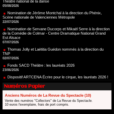
22/07/2026
Nomination de Servane Ducorps et Mikaël Serre à la direction
de la Comédie de Colmar - Centre Dramatique National Grand
Est Alsace
07/07/2026
Thomas Jolly et Laëtitia Guédon nommés à la direction du
TNP
02/07/2026
Fonds SACD Théâtre : les lauréats 2026
23/06/2026
Dispositif ARTCENA Écrire pour le cirque, les lauréats 2026 !
20/06/2026
Le palmarès des prix SACD 2026
18/06/2026
Les 10 lauréats du Fonds Grandes Formes Théâtre 2026
SACD
Numéros Papier
13/06/2026
Anciens Numéros de La Revue du Spectacle (10)
Nomination de Nathalie Garraud et Olivier Saccomano à la
direction du Théâtre de Gennevilliers - CDN
Vente des numéros "Collectors" de La Revue du Spectacle.
10 euros l'exemplaire, frais de port compris.
13/06/2026
Dispositif SACD Auteurs d'espaces : les lauréats 2026