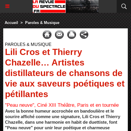
Accueil
>
Paroles & Musique
PAROLES & MUSIQUE
Lili Cros et Thierry
Chazelle… Artistes
distillateurs de chansons de
vie aux saveurs poétiques et
pétillantes
"Peau neuve", Ciné XIII Théâtre, Paris et en tournée
Avec la bonne humeur accrochée en bandoulière et le
sourire affiché comme une signature, Lili Cros et Thierry
Chazelle, dans une harmonie en habit de duettiste, font
"Peau neuve" pour unir leur poétique et charmeuse