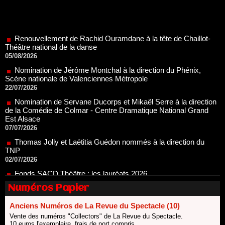
Renouvellement de Rachid Ouramdane à la tête de Chaillot-
Théâtre national de la danse
05/08/2026
Nomination de Jérôme Montchal à la direction du Phénix,
Scène nationale de Valenciennes Métropole
22/07/2026
Nomination de Servane Ducorps et Mikaël Serre à la direction
de la Comédie de Colmar - Centre Dramatique National Grand
Est Alsace
07/07/2026
Thomas Jolly et Laëtitia Guédon nommés à la direction du
TNP
02/07/2026
Fonds SACD Théâtre : les lauréats 2026
23/06/2026
Dispositif ARTCENA Écrire pour le cirque, les lauréats 2026 !
20/06/2026
Numéros Papier
Le palmarès des prix SACD 2026
Anciens Numéros de La Revue du Spectacle (10)
18/06/2026
Vente des numéros "Collectors" de La Revue du Spectacle.
Les 10 lauréats du Fonds Grandes Formes Théâtre 2026
10 euros l'exemplaire, frais de port compris.