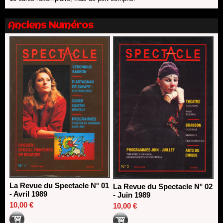
SACD
13/06/2026
Anciens Numéros
Nomination de Nathalie Garraud et Olivier Saccomano à la
direction du Théâtre de Gennevilliers - CDN
13/06/2026
Dispositif SACD Auteurs d'espaces : les lauréats 2026
18/03/2026
La Revue du Spectacle N° 01
La Revue du Spectacle N° 02
- Avril 1989
- Juin 1989
10,00 €
10,00 €