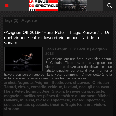
Tags (2) : Auguste
•Avignon Off 2018• "Hans Peter - Tragic Konzert"… Un
duel virtuose entre clown et violon pour l'art de la
sonate
Jean Grapin | 03/06/2018
|
Avignon
2018
Les violons ont une âme, c'est bien connu.
Et Christian Têtard, avec ses vingt ans de
violon et ses douze ans de clowns, est un
artiste singulier qui entend bien montrer à
travers son personnage de Hans Peter comment maîtriser cette âme-là
et faire sonner la sonate dans toutes les circonstances....
archet
,
Auguste
,
Avignon
,
Beethoven
,
chauveau
,
Christian
Tétard
,
clown
,
comédie
,
critique
,
festival
,
gag
,
gil chauveau
,
Hans Peter
,
humour
,
Jean Grapin
,
la revue du spectacle
,
magazine
,
meilleures pièces de théâtre du moment
,
Michel
Dallaire
,
musical
,
revue du spectacle
,
revueduspectacle
,
scene
,
sonate
,
spectacle
,
theatre
,
Tragic Konzert
,
violon
,
virtuose