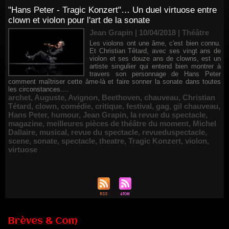
"Hans Peter - Tragic Konzert"… Un duel virtuose entre
clown et violon pour l'art de la sonate
Jean Grapin | 10/04/2018
|
Théâtre
Les violons ont une âme, c'est bien connu.
Et Christian Têtard, avec ses vingt ans de
violon et ses douze ans de clowns, est un
artiste singulier qui entend bien montrer à
travers son personnage de Hans Peter
comment maîtriser cette âme-là et faire sonner la sonate dans toutes
les circonstances....
archet
,
Auguste
,
Avignon
,
Beethoven
,
chauveau
,
Christian
Tétard
,
clown
,
comédie
,
critique
,
festival
,
gag
,
gil chauveau
,
Hans Peter
,
humour
,
Jean Grapin
,
la revue du spectacle
,
magazine
,
meilleures pièces de théâtre du moment
,
Michel
Dallaire
,
musical
,
revue du spectacle
,
revueduspectacle
,
scene
,
sonate
,
spectacle
,
theatre
,
Tragic Konzert
,
violon
,
virtuose
Brèves & Com