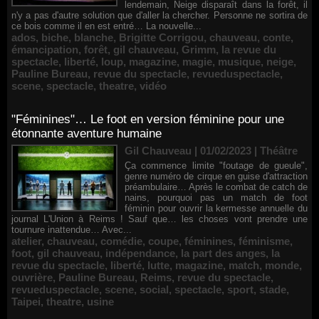
lendemain, Neige disparaît dans la forêt, il
n'y a pas d'autre solution que d'aller la chercher. Personne ne sortira de
ce bois comme il en est entré… La nouvelle...
ados
,
biche
,
blanche
,
Brigitte Corrigou
,
chauveau
,
conte
,
émancipation
,
forêt
,
gil chauveau
,
Grimm
,
la revue du
spectacle
,
liberté
,
loup
,
magazine
,
magie
,
musique
,
neige
,
Pauline Bureau
,
revue du spectacle
,
revueduspectacle
,
scene
,
spectacle
,
theatre
,
vidéo
"Féminines"… Le foot en version féminine pour une
étonnante aventure humaine
Gil Chauveau | 01/02/2023
|
Théâtre
Ça commence limite "foutage de gueule",
genre numéro de cirque en guise d'attraction
préambulaire… Après le combat de catch de
nains, pourquoi pas un match de foot
féminin pour ouvrir la kermesse annuelle du
journal L'Union à Reims ! Sauf que… les choses vont prendre une
tournure inattendue… Avec...
atelier
,
chauveau
,
comédie
,
coupe
,
féminines
,
féminisme
,
foot
,
gil chauveau
,
indépendance
,
la part des anges
,
la
revue du spectacle
,
liberté
,
lutte
,
magazine
,
match
,
monde
,
ouvrière
,
Pauline Bureau
,
Reims
,
revue du spectacle
,
revueduspectacle
,
scene
,
social
,
spectacle
,
sport
,
stade
,
Taipei
,
theatre
,
usine