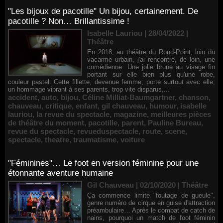
"Les bijoux de pacotille" Un bijou, certainement. De
pacotille ? Non… Brillantissime !
Isabelle Lauriou | 28/04/2022
|
Théâtre
En 2018, au théâtre du Rond-Point, loin du
vacarme urbain, j'ai rencontré, de loin, une
comédienne. Une jolie brune au visage fin
portant sur elle bien plus qu'une robe,
couleur pastel. Cette fillette, devenue femme, porte surtout avec elle,
un hommage vibrant à ses parents, trop vite disparus,...
accident
,
auto
,
bijou
,
Céline Milliat-Baumgartner
,
chanson
,
chauveau
,
critique
,
enfant
,
gil chauveau
,
humour
,
isabelle
lauriou
,
la revue du spectacle
,
magazine
,
meilleures pièces
de théâtre du moment
,
pacotille
,
parent
,
Pauline Bureau
,
revue du spectacle
,
revueduspectacle
,
route
,
scene
,
spectacle
,
theatre
,
traumatisme
,
voiture
"Féminines"… Le foot en version féminine pour une
étonnante aventure humaine
Gil Chauveau | 02/10/2020
|
Théâtre
Ça commence limite "foutage de gueule",
genre numéro de cirque en guise d'attraction
préambulaire… Après le combat de catch de
nains, pourquoi un match de foot féminin