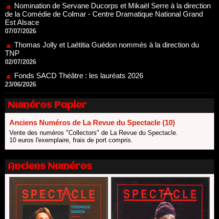
07/07/2026
Thomas Jolly et Laëtitia Guédon nommés à la direction du
TNP
02/07/2026
Fonds SACD Théâtre : les lauréats 2026
23/06/2026
Dispositif ARTCENA Écrire pour le cirque, les lauréats 2026 !
20/06/2026
Le palmarès des prix SACD 2026
Numéros Papier
18/06/2026
Les 10 lauréats du Fonds Grandes Formes Théâtre 2026
Anciens Numéros de La Revue du Spectacle (10)
SACD
Vente des numéros "Collectors" de La Revue du Spectacle.
13/06/2026
10 euros l'exemplaire, frais de port compris.
Nomination de Nathalie Garraud et Olivier Saccomano à la
direction du Théâtre de Gennevilliers - CDN
Anciens Numéros
13/06/2026
Dispositif SACD Auteurs d'espaces : les lauréats 2026
18/03/2026