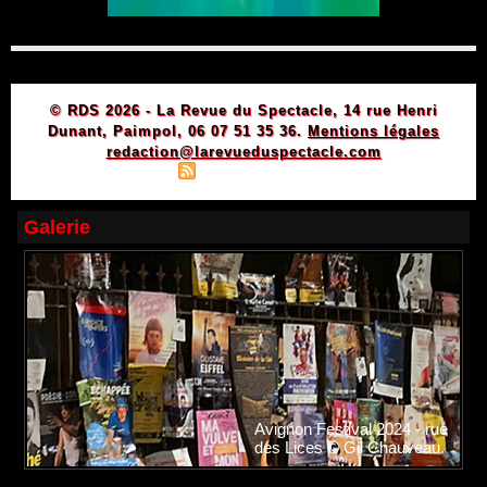
© RDS 2026 - La Revue du Spectacle, 14 rue Henri
Dunant, Paimpol, 06 07 51 35 36.
Mentions légales
redaction@larevueduspectacle.com
|
|
Plan du site
Syndication
Powered by WM
Galerie
Avignon Festival 2024 - rue
des Lices © Gil Chauveau.