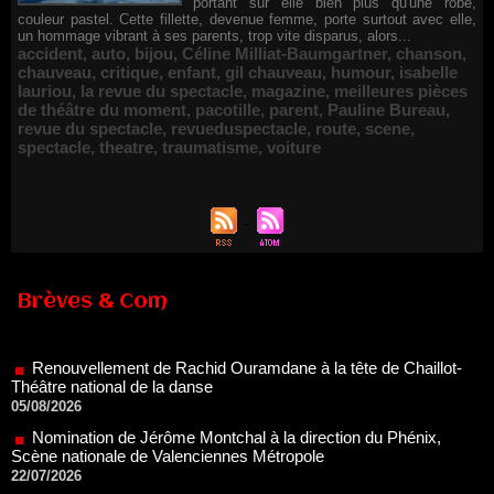
portant sur elle bien plus qu'une robe,
couleur pastel. Cette fillette, devenue femme, porte surtout avec elle,
un hommage vibrant à ses parents, trop vite disparus, alors...
accident
,
auto
,
bijou
,
Céline Milliat-Baumgartner
,
chanson
,
chauveau
,
critique
,
enfant
,
gil chauveau
,
humour
,
isabelle
lauriou
,
la revue du spectacle
,
magazine
,
meilleures pièces
de théâtre du moment
,
pacotille
,
parent
,
Pauline Bureau
,
revue du spectacle
,
revueduspectacle
,
route
,
scene
,
spectacle
,
theatre
,
traumatisme
,
voiture
Brèves & Com
Renouvellement de Rachid Ouramdane à la tête de Chaillot-
Théâtre national de la danse
05/08/2026
Nomination de Jérôme Montchal à la direction du Phénix,
Scène nationale de Valenciennes Métropole
22/07/2026
Nomination de Servane Ducorps et Mikaël Serre à la direction
de la Comédie de Colmar - Centre Dramatique National Grand
Est Alsace