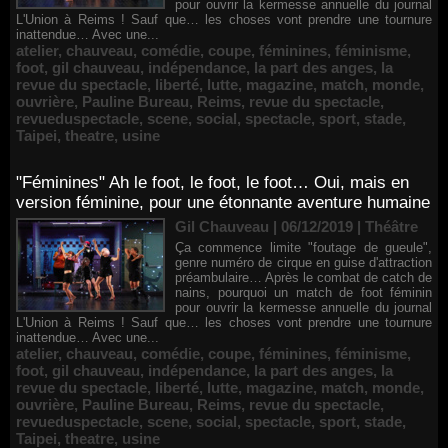
pour ouvrir la kermesse annuelle du journal
L'Union à Reims ! Sauf que… les choses vont prendre une tournure
inattendue… Avec une...
atelier
,
chauveau
,
comédie
,
coupe
,
féminines
,
féminisme
,
foot
,
gil chauveau
,
indépendance
,
la part des anges
,
la
revue du spectacle
,
liberté
,
lutte
,
magazine
,
match
,
monde
,
ouvrière
,
Pauline Bureau
,
Reims
,
revue du spectacle
,
revueduspectacle
,
scene
,
social
,
spectacle
,
sport
,
stade
,
Taipei
,
theatre
,
usine
"Féminines" Ah le foot, le foot, le foot… Oui, mais en
version féminine, pour une étonnante aventure humaine
Gil Chauveau | 06/12/2019
|
Théâtre
Ça commence limite "foutage de gueule",
genre numéro de cirque en guise d'attraction
préambulaire… Après le combat de catch de
nains, pourquoi un match de foot féminin
pour ouvrir la kermesse annuelle du journal
L'Union à Reims ! Sauf que… les choses vont prendre une tournure
inattendue… Avec une...
atelier
,
chauveau
,
comédie
,
coupe
,
féminines
,
féminisme
,
foot
,
gil chauveau
,
indépendance
,
la part des anges
,
la
revue du spectacle
,
liberté
,
lutte
,
magazine
,
match
,
monde
,
ouvrière
,
Pauline Bureau
,
Reims
,
revue du spectacle
,
revueduspectacle
,
scene
,
social
,
spectacle
,
sport
,
stade
,
Taipei
,
theatre
,
usine