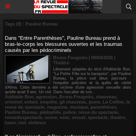
Tags (9) : Pauline Bureau
Dans "Entre Parenthèses", Pauline Bureau prend à
bras-le-corps les blessures ouvertes et les traumas
causés par les pédocriminels
Bruno Fougniès | 08/04/2026
|
Théâtre
Librement adaptée du récit d'Adélaïde Bon,
"La Petite Fille sur la banquise", par Pauline
Bureau, la pièce suit deux parcours :
l'enquête policière et la quête de vérité
d'Alma. Cette dernière a été victime d'une agression sexuelle alors
qu'elle avait 9 ans. Un viol. Dans l'escalier de son...
Adélaïde Bon
,
agression
,
Bruno Fougniès
,
chauveau
,
criminel
,
enfant
,
enquête
,
gil chauveau
,
jeune
,
La Colline
,
la
revue du spectacle
,
magazine
,
musique
,
parenthèses
,
Pauline Bureau
,
pédophile
,
police
,
revue du spectacle
,
revueduspectacle
,
scene
,
sexe
,
sexuel
,
spectacle
,
theatre
,
tueur
,
viol
,
violence