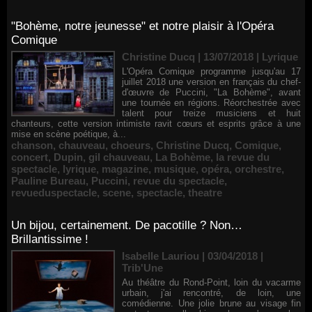
"Bohème, notre jeunesse" et notre plaisir à l'Opéra
Comique
Christine Ducq | 13/07/2018
|
Lyrique
L'Opéra Comique programme jusqu'au 17
juillet 2018 une version en français du chef-
d'œuvre de Puccini, "La Bohème", avant
une tournée en régions. Réorchestrée avec
talent pour treize musiciens et huit
chanteurs, cette version intimiste ravit cœurs et esprits grâce à une
mise en scène poétique, à...
chanson
,
chauveau
,
choeurs
,
Christine Ducq
,
Comique
,
concert
,
Dupin
,
gil chauveau
,
La Bohème
,
la revue du
spectacle
,
lyrique
,
magazine
,
musique
,
opéra
,
orchestre
,
Pauline Bureau
,
Puccini
,
revue du spectacle
,
revueduspectacle
,
scene
,
spectacle
,
theatre
Un bijou, certainement. De pacotille ? Non…
Brillantissime !
Isabelle Lauriou | 03/04/2018
|
Trib'Une
Au théâtre du Rond-Point, loin du vacarme
urbain, j'ai rencontré, de loin, une
comédienne. Une jolie brune au visage fin