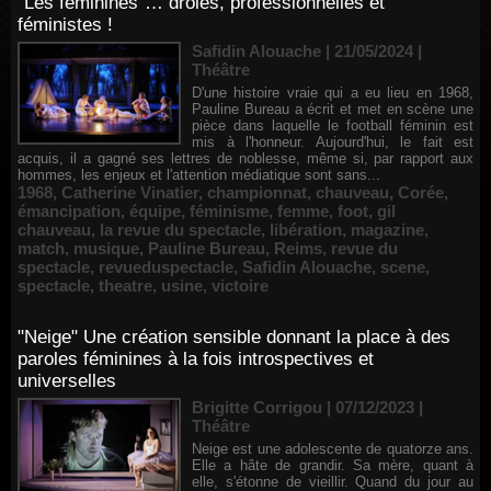
"Les féminines"… drôles, professionnelles et
féministes !
Safidin Alouache | 21/05/2024
|
Théâtre
D'une histoire vraie qui a eu lieu en 1968,
Pauline Bureau a écrit et met en scène une
pièce dans laquelle le football féminin est
mis à l'honneur. Aujourd'hui, le fait est
acquis, il a gagné ses lettres de noblesse, même si, par rapport aux
hommes, les enjeux et l'attention médiatique sont sans...
1968
,
Catherine Vinatier
,
championnat
,
chauveau
,
Corée
,
émancipation
,
équipe
,
féminisme
,
femme
,
foot
,
gil
chauveau
,
la revue du spectacle
,
libération
,
magazine
,
match
,
musique
,
Pauline Bureau
,
Reims
,
revue du
spectacle
,
revueduspectacle
,
Safidin Alouache
,
scene
,
spectacle
,
theatre
,
usine
,
victoire
"Neige" Une création sensible donnant la place à des
paroles féminines à la fois introspectives et
universelles
Brigitte Corrigou | 07/12/2023
|
Théâtre
Neige est une adolescente de quatorze ans.
Elle a hâte de grandir. Sa mère, quant à
elle, s'étonne de vieillir. Quand du jour au