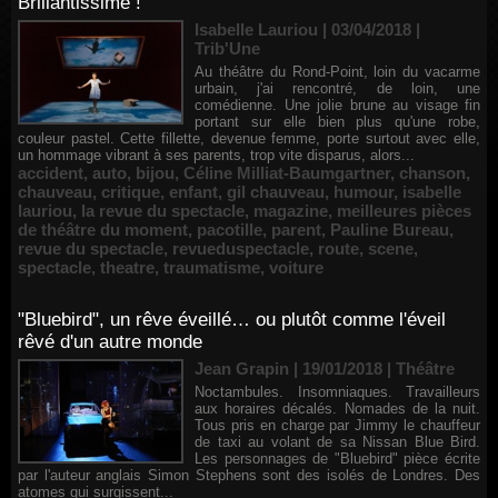
Brillantissime !
Isabelle Lauriou | 03/04/2018
|
Trib'Une
Au théâtre du Rond-Point, loin du vacarme
urbain, j'ai rencontré, de loin, une
comédienne. Une jolie brune au visage fin
portant sur elle bien plus qu'une robe,
couleur pastel. Cette fillette, devenue femme, porte surtout avec elle,
un hommage vibrant à ses parents, trop vite disparus, alors...
accident
,
auto
,
bijou
,
Céline Milliat-Baumgartner
,
chanson
,
chauveau
,
critique
,
enfant
,
gil chauveau
,
humour
,
isabelle
lauriou
,
la revue du spectacle
,
magazine
,
meilleures pièces
de théâtre du moment
,
pacotille
,
parent
,
Pauline Bureau
,
revue du spectacle
,
revueduspectacle
,
route
,
scene
,
spectacle
,
theatre
,
traumatisme
,
voiture
"Bluebird", un rêve éveillé… ou plutôt comme l'éveil
rêvé d'un autre monde
Jean Grapin | 19/01/2018
|
Théâtre
Noctambules. Insomniaques. Travailleurs
aux horaires décalés. Nomades de la nuit.
Tous pris en charge par Jimmy le chauffeur
de taxi au volant de sa Nissan Blue Bird.
Les personnages de "Bluebird" pièce écrite
par l'auteur anglais Simon Stephens sont des isolés de Londres. Des
atomes qui surgissent...