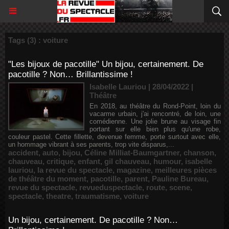
Tags (3) : voiture
"Les bijoux de pacotille" Un bijou, certainement. De
pacotille ? Non… Brillantissime !
Isabelle Lauriou | 28/04/2022
|
Théâtre
En 2018, au théâtre du Rond-Point, loin du
vacarme urbain, j'ai rencontré, de loin, une
comédienne. Une jolie brune au visage fin
portant sur elle bien plus qu'une robe,
couleur pastel. Cette fillette, devenue femme, porte surtout avec elle,
un hommage vibrant à ses parents, trop vite disparus,...
accident
,
auto
,
bijou
,
Céline Milliat-Baumgartner
,
chanson
,
chauveau
,
critique
,
enfant
,
gil chauveau
,
humour
,
isabelle
lauriou
,
la revue du spectacle
,
magazine
,
meilleures pièces
de théâtre du moment
,
pacotille
,
parent
,
Pauline Bureau
,
revue du spectacle
,
revueduspectacle
,
route
,
scene
,
spectacle
,
theatre
,
traumatisme
,
voiture
Un bijou, certainement. De pacotille ? Non…