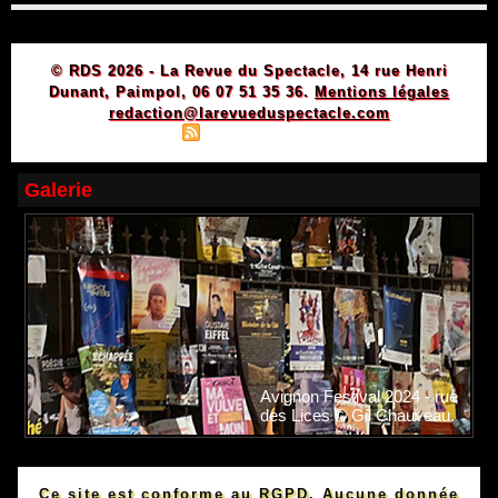
© RDS 2026 - La Revue du Spectacle, 14 rue Henri
Dunant, Paimpol, 06 07 51 35 36.
Mentions légales
redaction@larevueduspectacle.com
|
|
Plan du site
Syndication
Powered by WM
Galerie
Avignon Festival 2024 - rue
des Lices © Gil Chauveau.
Ce site est conforme au RGPD. Aucune donnée