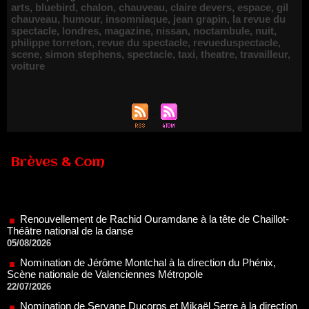
arts
,
bluebird
,
chalon
,
chauveau
,
claire devers
,
espace
,
gil
chauveau
,
humour
,
insomniaque
,
jean grapin
,
la revue du
spectacle
,
londres
,
magazine
,
nissan
,
noctambule
,
nuit
,
philippe torreton
,
revue du spectacle
,
revueduspectacle
,
scene
,
simon stephens
,
spectacle
,
taxi
,
theatre
,
travailleur
,
voiture
Brèves & Com
Renouvellement de Rachid Ouramdane à la tête de Chaillot-
Théâtre national de la danse
05/08/2026
Nomination de Jérôme Montchal à la direction du Phénix,
Scène nationale de Valenciennes Métropole
22/07/2026
Nomination de Servane Ducorps et Mikaël Serre à la direction
de la Comédie de Colmar - Centre Dramatique National Grand
Est Alsace