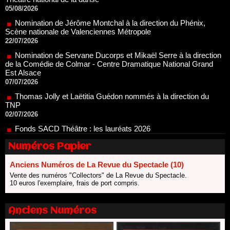
Nomination de Jérôme Montchal à la direction du Phénix,
Scène nationale de Valenciennes Métropole
22/07/2026
Nomination de Servane Ducorps et Mikaël Serre à la direction
de la Comédie de Colmar - Centre Dramatique National Grand
Est Alsace
07/07/2026
Thomas Jolly et Laëtitia Guédon nommés à la direction du
TNP
02/07/2026
Fonds SACD Théâtre : les lauréats 2026
23/06/2026
Dispositif ARTCENA Écrire pour le cirque, les lauréats 2026 !
20/06/2026
Numéros Papier
Le palmarès des prix SACD 2026
Anciens Numéros de La Revue du Spectacle (10)
18/06/2026
Vente des numéros "Collectors" de La Revue du Spectacle.
Les 10 lauréats du Fonds Grandes Formes Théâtre 2026
10 euros l'exemplaire, frais de port compris.
SACD
13/06/2026
Anciens Numéros
Nomination de Nathalie Garraud et Olivier Saccomano à la
direction du Théâtre de Gennevilliers - CDN