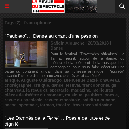
Tags (2) : francophonie
"Peubleto"… Danse au chant d'une passion
Safidin Alouache | 28/03/2018
|
Danse
Pour le festival "Traversées africaines", le
Tarmac réunit, autour de la danse, du
théâtre, de la poésie et de la musique, huit
compagnies pour nous faire découvrir une
partie du continent africain dans sa richesse artistique. "Peubleto"
raconte l'histoire d'un homme avec ses rêves et sa réalité....
afrique
,
Auguste Ouédraogo
,
Bienvenue Bazié
,
chauveau
,
chorégraphie
,
critique
,
danse
,
festival
,
francophonie
,
gil
chauveau
,
la revue du spectacle
,
magazine
,
meilleures
pièces de théâtre du moment
,
musique
,
peubleto
,
poésie
,
revue du spectacle
,
revueduspectacle
,
safidin alouache
,
scene
,
spectacle
,
tarmac
,
theatre
,
traversées africaine
"Les Damnés de la Terre"… Poésie de lutte et de
dignité