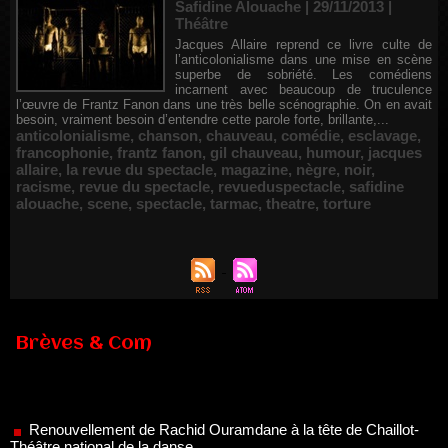
Safidine Alouache | 29/11/2013
|
Théâtre
Jacques Allaire reprend ce livre culte de
l’anticolonialisme dans une mise en scène
superbe de sobriété. Les comédiens
incarnent avec beaucoup de truculence
l’œuvre de Frantz Fanon dans une très belle scénographie. On en avait
besoin, vraiment besoin d’entendre cette parole forte, brillante,...
anticolonialisme
,
chanson
,
chauveau
,
comédie
,
esclavage
,
francophonie
,
frantz fanon
,
gil chauveau
,
humour
,
jacques
allaire
,
la revue du spectacle
,
magazine
,
nègre
,
noir
,
racisme
,
revue du spectacle
,
revueduspectacle
,
safidine
alouache
,
scene
,
spectacle
,
tarmac
,
theatre
,
torture
Brèves & Com
Renouvellement de Rachid Ouramdane à la tête de Chaillot-
Théâtre national de la danse
05/08/2026