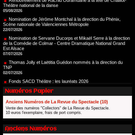
Nomination de Jérôme Montchal à la direction du Phénix,
Scène nationale de Valenciennes Métropole
22/07/2026
Nomination de Servane Ducorps et Mikaël Serre à la direction
de la Comédie de Colmar - Centre Dramatique National Grand
Est Alsace
07/07/2026
Thomas Jolly et Laëtitia Guédon nommés à la direction du
TNP
02/07/2026
Fonds SACD Théâtre : les lauréats 2026
23/06/2026
Dispositif ARTCENA Écrire pour le cirque, les lauréats 2026 !
20/06/2026
Numéros Papier
Le palmarès des prix SACD 2026
18/06/2026
Anciens Numéros de La Revue du Spectacle (10)
Vente des numéros "Collectors" de La Revue du Spectacle.
Les 10 lauréats du Fonds Grandes Formes Théâtre 2026
10 euros l'exemplaire, frais de port compris.
SACD
13/06/2026
Anciens Numéros
Nomination de Nathalie Garraud et Olivier Saccomano à la
direction du Théâtre de Gennevilliers - CDN