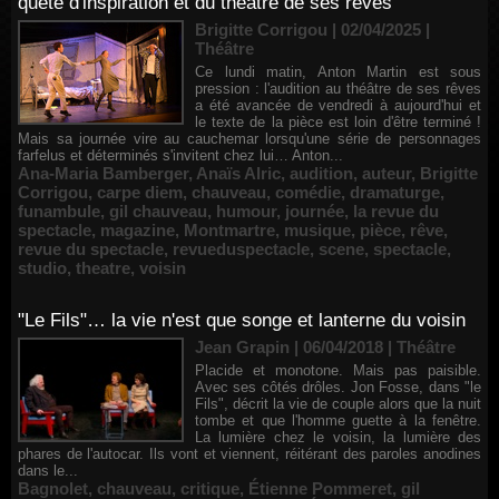
quête d'inspiration et du théâtre de ses rêves
Brigitte Corrigou | 02/04/2025
|
Théâtre
Ce lundi matin, Anton Martin est sous
pression : l'audition au théâtre de ses rêves
a été avancée de vendredi à aujourd'hui et
le texte de la pièce est loin d'être terminé !
Mais sa journée vire au cauchemar lorsqu'une série de personnages
farfelus et déterminés s'invitent chez lui… Anton...
Ana-Maria Bamberger
,
Anaïs Alric
,
audition
,
auteur
,
Brigitte
Corrigou
,
carpe diem
,
chauveau
,
comédie
,
dramaturge
,
funambule
,
gil chauveau
,
humour
,
journée
,
la revue du
spectacle
,
magazine
,
Montmartre
,
musique
,
pièce
,
rêve
,
revue du spectacle
,
revueduspectacle
,
scene
,
spectacle
,
studio
,
theatre
,
voisin
"Le Fils"… la vie n'est que songe et lanterne du voisin
Jean Grapin | 06/04/2018
|
Théâtre
Placide et monotone. Mais pas paisible.
Avec ses côtés drôles. Jon Fosse, dans "le
Fils", décrit la vie de couple alors que la nuit
tombe et que l'homme guette à la fenêtre.
La lumière chez le voisin, la lumière des
phares de l'autocar. Ils vont et viennent, réitérant des paroles anodines
dans le...
Bagnolet
,
chauveau
,
critique
,
Étienne Pommeret
,
gil