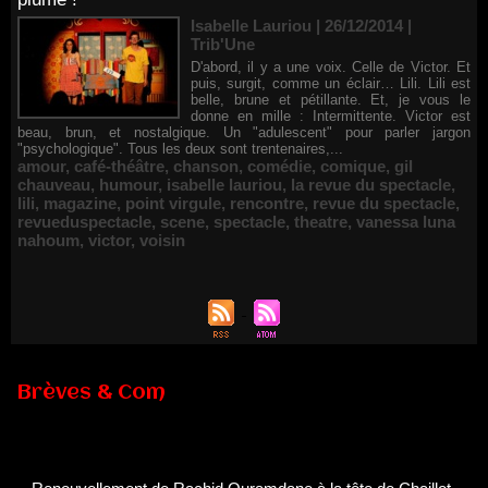
Isabelle Lauriou | 26/12/2014
|
Trib'Une
D'abord, il y a une voix. Celle de Victor. Et
puis, surgit, comme un éclair… Lili. Lili est
belle, brune et pétillante. Et, je vous le
donne en mille : Intermittente. Victor est
beau, brun, et nostalgique. Un "adulescent" pour parler jargon
"psychologique". Tous les deux sont trentenaires,...
amour
,
café-théâtre
,
chanson
,
comédie
,
comique
,
gil
chauveau
,
humour
,
isabelle lauriou
,
la revue du spectacle
,
lili
,
magazine
,
point virgule
,
rencontre
,
revue du spectacle
,
revueduspectacle
,
scene
,
spectacle
,
theatre
,
vanessa luna
nahoum
,
victor
,
voisin
Brèves & Com
Renouvellement de Rachid Ouramdane à la tête de Chaillot-
Théâtre national de la danse
05/08/2026