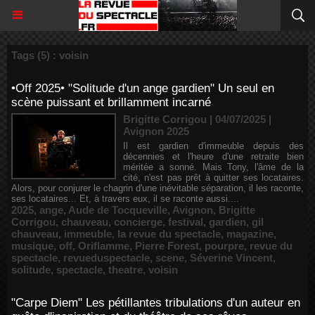
Tags (5) : voisin
•Off 2025• "Solitude d'un ange gardien" Un seul en
scène puissant et brillamment incarné
Brigitte Corrigou | 04/07/2025
|
Avignon 2025
Il est gardien d'immeuble depuis des
décennies et l'heure d'une retraite bien
méritée a sonné. Mais Tony, l'âme de la
cité, n'est pas prêt à quitter ses locataires.
Alors, pour conjurer le chagrin d'une inévitable séparation, il les raconte,
ses locataires... Et, à travers eux, il se raconte aussi....
2025
,
ange
,
Aude de Tocqueville
,
Avignon
,
Brigitte
Corrigou
,
chauveau
,
concierge
,
festival
,
gardien
,
gil
chauveau
,
immeuble
,
la revue du spectacle
,
magazine
,
musique
,
off
,
Oriflamme
,
Pierre Forest
,
pourpre
,
revue du
spectacle
,
revueduspectacle
,
scene
,
Séverine Vincent
,
solitude
,
spectacle
,
theatre
,
voisin
"Carpe Diem" Les pétillantes tribulations d'un auteur en