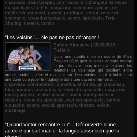
chauveau
,
Jean Grapin
,
Jon Fosse
,
L’Échangeur
,
la revue
du spectacle
,
Le Fils
,
magazine
,
meilleures pièces de
théâtre du moment
,
parent
,
prodigue
,
retour
,
revue du
spectacle
,
revueduspectacle
,
scene
,
spectacle
,
Terje
Sinding
,
theatre
,
voisin
"Les voisins"… Ne pas ne pas déranger !
Safidin Alouache | 28/09/2015
|
Théâtre
Dans une subtile mise en scène de Marc
Paquien où la gestuelle des acteurs rythme
le jeu, Vinaver nous invite à explorer les
relations de voisinage qui oscillent entre
amour, amitié, colère et repli sur soi. Des voisins, sauf à habiter sur
une dune ou à jouer le troglodyte dans une caverne fermée à...
chauveau
,
cohabitation
,
comédie
,
entraide
,
gil chauveau
,
hlm
,
humour
,
immeuble
,
la revue du spectacle
,
magazine
,
marc paquien
,
michel vinaver
,
poche montparnasse
,
relation
,
revue du spectacle
,
revueduspectacle
,
safidin
alouache
,
scene
,
social
,
spectacle
,
theatre
,
voisin
,
voisinage
"Quand Victor rencontre Lili"... Découverte d'une
auteure qui sait manier la langue aussi bien que la
plume !