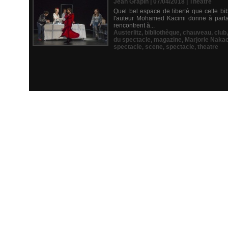
Jean Grapin | 07/04/2018
|
Théâtre
Quel bel espace de liberté que cette bi
l'auteur Mohamed Kacimi donne à partage
rencontrent à...
Austerlitz
,
bibliothèque
,
chauveau
,
club
du spectacle
,
magazine
,
Marjorie Naka
spectacle
,
scene
,
spectacle
,
theatre