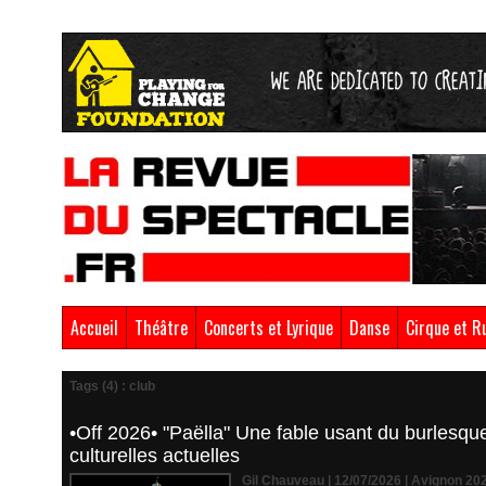
Accueil
Théâtre
Concerts et Lyrique
Danse
Cirque et R
Tags (4) : club
•Off 2026• "Paëlla" Une fable usant du burlesque 
culturelles actuelles
Gil Chauveau | 12/07/2026
|
Avignon 20