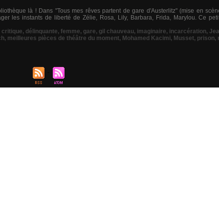
bliothèque là ! Dans "Tous mes rêves partent de gare d'Austerlitz" (mise en scè
r les instants de liberté de Zélie, Rosa, Lily, Barbara, Frida, Marylou. Ce pet
,
critique
,
délinquante
,
femme
,
gare
,
gil chauveau
,
imaginaire
,
incarcération
,
Jea
ch
,
meilleures pièces de théâtre du moment
,
Mohamed Kacimi
,
Musset
,
prison
,