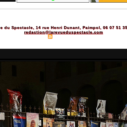
e du Spectacle, 14 rue Henri Dunant, Paimpol, 06 07 51 3
redaction@larevueduspectacle.com
Plan du site
|
Syndication
|
Powered by WM