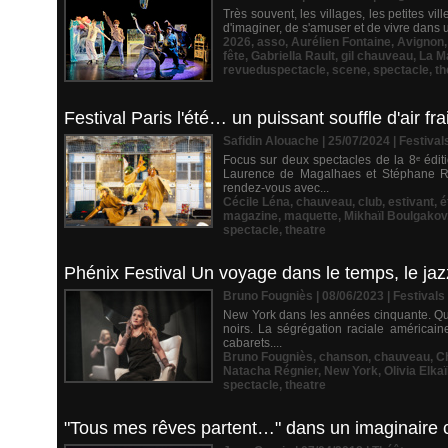
Très souvent, les villages, les petites vil
d'imaginer, de s'amuser et de vivre dans u
2026
,
asso
,
Aurélien Fontaine
,
Avignon
fête
,
Gabriella Rault
,
gil chauveau
,
La M
revueduspectacle
,
scene
,
spectacle
,
th
Festival Paris l'été… un puissant souffle d'air frai
Safidin Alouache | 25/07/2024
|
Festival
Focus sur deux spectacles de la 8ᵉ éditio
Laurence de Magalhaes et Stéphane Ri
rendez-vous avec...
Cécile Léna
,
chauveau
,
club
,
estivant
,
é
magazine
,
maquette
,
Mikhaïl Boulgakov
spectacle
,
theatre
Phénix Festival Un voyage dans le temps, le jaz
Bruno Fougniès | 08/06/2023
|
Festivals
New York dans les années cinquante. Quar
noirs. La ségrégation raciale américain
cabarets....
Bruno Fougniès
,
chanson
,
chauveau
,
C
Natacha Régnier
,
New York
,
Olivia Elka
spectacle
,
theatre
"Tous mes rêves partent…" dans un imaginaire 