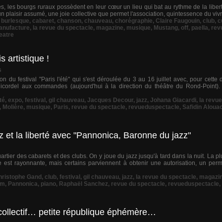
les, les bourgs ruraux possèdent en leur cœur un lieu qui bat au rythme de la liberté 
n plaisir assumé, une joie collective que permet l'association, quintessence du vivre
,
burlesque
,
cabaret
,
chanson
,
chauveau
,
chorégraphie
,
Claire Faugouin
,
club
,
c
anufacture
,
la revue du spectacle
,
magazine
,
musique
,
Mustang
,
off
,
paella
,
rev
eatre
s artistique !
s
n du festival "Paris l'été" qui s'est déroulée du 3 au 16 juillet avec, pour cette d
cordel aux commandes (aujourd'hui à la direction du théâtre du Rond-Point
té
,
expo
,
festival
,
gil chauveau
,
Jacques Decour
,
jazz
,
Johana Giacardi
,
la revu
,
Molière
,
musique
,
Paris
,
revue du spectacle
,
revueduspectacle
,
Safidin Aloua
z et la liberté avec "Pannonica, Baronne du jazz"
tier des cabarets et des clubs. On y joue du jazz jusqu'à tard dans la nuit. La p
e est rayonnante, mais certains parviennent à obtenir une autorisation, un per
hristophe Gand
,
club
,
festival
,
gil chauveau
,
jazz
,
la revue du spectacle
,
magazi
ïm
,
Pannonica
,
piano
,
Raphaël Sanchez
,
revue du spectacle
,
revueduspectacle
,
collectif… petite république éphémère…