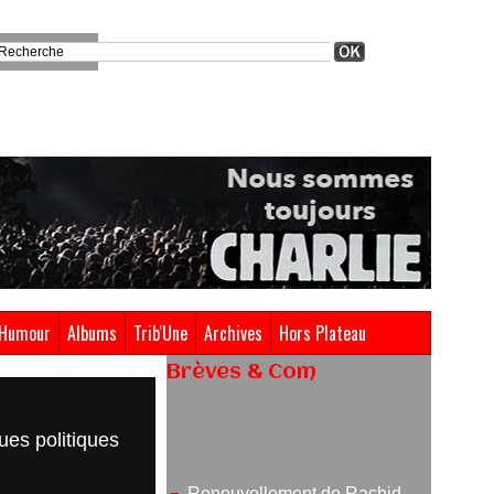
Humour
Albums
Trib'Une
Archives
Hors Plateau
Brèves & Com
Renouvellement de Rachid
ues politiques
Ouramdane à la tête de Chaillot-
Théâtre national de la danse
05/08/2026