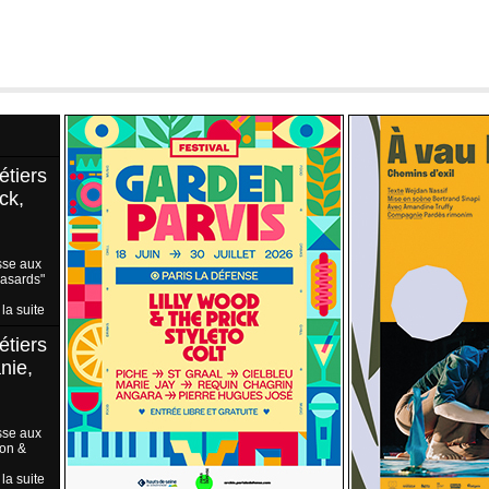
étiers
ck,
sse aux
Hasards"
 la suite
étiers
nie,
sse aux
ion &
 la suite