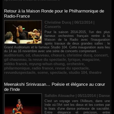
Retour à la Maison Ronde pour le Philharmonique de
Radio-France
Christine Ducq | 06/11/2014
|
Concerts
Pour la saison 2014-2015, l'un des plus
fameux orchestres français rentre à la
Maison de la Radio avec l'inauguration
après travaux de deux grandes salles : le
Grand Auditorium et le fameux Studio 104. Cette inauguration aura lieu
du 14 au 16 novembre avec une série de concerts comprenant...
auditorium
,
cd
,
chauveau
,
chœurs
,
christine ducq
,
concert
,
gil chauveau
,
la revue du spectacle
,
lyrique
,
magazine
,
mikko franck
,
myung-whun chung
,
orchestre
,
philarmonique
,
radio france
,
revue du spectacle
,
revueduspectacle
,
scene
,
spectacle
,
studio 104
,
theatre
Meenakshi Srinivasan… Poésie et élégance au cœur
de l'Inde
Safidin Alouache | 05/11/2014
|
Danse
C'est un voyage vers l'Ailleurs, dans une
Inde où l'Art sert les dieux et les contes par
le biais d'une danse porteuse de sacralité.
Entre élégance et précision, entre