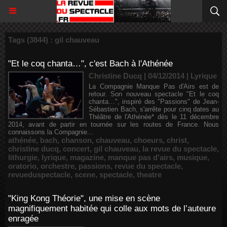
Tags (3844) : gil chauveau
"Et le coq chanta…", c'est Bach à l'Athénée
Christine Ducq | 04/12/2014
|
Lyrique
La Compagnie Manque Pas d'Airs est de
retour. Son nouveau spectacle "Et le coq
chanta…", inspiré des "Passions" de Jean-
Sébastien Bach, s'arrête pour cinq dates au
Théâtre de l'Athénée* dès le 11 décembre
2014, avant de partir en tournée sur les routes de France. Nous
connaissons la Compagnie...
athénée
,
bach
,
chanson
,
chauveau
,
choeurs
,
christ
,
christine ducq
,
concert
,
gil chauveau
,
la revue du spectacle
,
lithurgie
,
lyrique
,
magazine
,
manque pas d'airs
,
musique
,
oratorio
,
orchestre
,
passions
,
revue du spectacle
,
revueduspectacle
,
scene
,
spectacle
,
theatre
"King Kong Théorie", une mise en scène
magnifiquement habitée qui colle aux mots de l’auteure
enragée