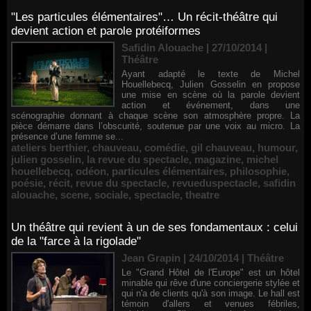
"Les particules élémentaires"… Un récit-théâtre qui
devient action et parole protéiformes
Safidin Alouache | 27/10/2014
|
Théâtre
Ayant adapté le texte de Michel
Houellebecq, Julien Gosselin en propose
une mise en scène où la parole devient
action et événement, dans une
scénographie donnant à chaque scène son atmosphère propre. La
pièce démarre dans l’obscurité, soutenue par une voix au micro. La
présence d’une femme se...
ateliers berthier
,
chauveau
,
comédie
,
gil chauveau
,
humour
,
julien gosselin
,
la revue du spectacle
,
magazine
,
michel
houellebecq
,
odéon
,
particules élémentaires
,
philosophie
,
poésie
,
récit
,
revue du spectacle
,
revueduspectacle
,
safidin
alouache
,
scene
,
sociale
,
spectacle
,
theatre
Un théâtre qui revient à un de ses fondamentaux : celui
de la "farce à la rigolade"
Jean Grapin | 24/10/2014
|
Théâtre
Le "Grand Hôtel de l'Europe" est un hôtel
minable qui rêve d'une conciergerie stylée et
qui n'a de clients qu'à son image. Le hall est
témoin d'allers et venues fébriles,