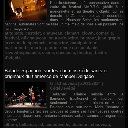
Pour la sixième année consécutive, dans le
cadre du festival MAR.T.O. (dédié à la
marionnette et au théâtre d’objets) qui se
déroule du 21 novembre au 6 décembre
dans les Hauts-de-Seine, les marionnettes,
pantins, automates vont se faire un mélimélo de poésie en passant une
nuit inaugurale...
automate
,
castelet
,
chauveau
,
clamart
,
clown
,
comédie
,
festival
,
gil chauveau
,
hauts-de-seine
,
humour
,
jean grapin
,
la revue du spectacle
,
magazine
,
manipulateur
,
marionnette
,
marto
,
pantin
,
revue du spectacle
,
revueduspectacle
,
scene
,
spectacle
,
theatre
,
théâtre
d'objets
Balade espagnole sur les chemins séduisants et
originaux du flamenco de Manuel Delgado
Gil Chauveau | 20/11/2014
|
CédéDévédé
"Bellamar", alliance réussie entre le
flamenco traditionnel et l'actuel, est
seulement le deuxième album de Manuel
Delgado sous son nom. Mais l'homme a
depuis longtemps fait ses preuves et traîne ses talentueuses guêtres
musicales depuis une trentaine d'années, autant comme arrangeur que
comme...
album
,
bellamar
,
cd
,
cédédévédé
,
chanson
,
chauveau
,