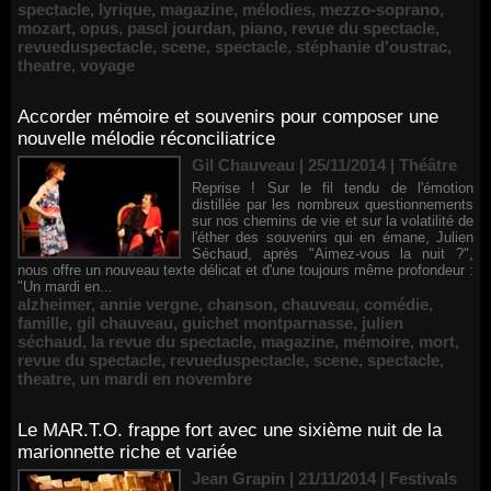
spectacle
,
lyrique
,
magazine
,
mélodies
,
mezzo-soprano
,
mozart
,
opus
,
pascl jourdan
,
piano
,
revue du spectacle
,
revueduspectacle
,
scene
,
spectacle
,
stéphanie d'oustrac
,
theatre
,
voyage
Accorder mémoire et souvenirs pour composer une
nouvelle mélodie réconciliatrice
Gil Chauveau | 25/11/2014
|
Théâtre
Reprise ! Sur le fil tendu de l'émotion
distillée par les nombreux questionnements
sur nos chemins de vie et sur la volatilité de
l'éther des souvenirs qui en émane, Julien
Séchaud, après "Aimez-vous la nuit ?",
nous offre un nouveau texte délicat et d'une toujours même profondeur :
"Un mardi en...
alzheimer
,
annie vergne
,
chanson
,
chauveau
,
comédie
,
famille
,
gil chauveau
,
guichet montparnasse
,
julien
séchaud
,
la revue du spectacle
,
magazine
,
mémoire
,
mort
,
revue du spectacle
,
revueduspectacle
,
scene
,
spectacle
,
theatre
,
un mardi en novembre
Le MAR.T.O. frappe fort avec une sixième nuit de la
marionnette riche et variée
Jean Grapin | 21/11/2014
|
Festivals