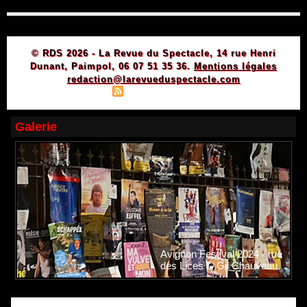
© RDS 2026 - La Revue du Spectacle, 14 rue Henri
Dunant, Paimpol, 06 07 51 35 36.
Mentions légales
redaction@larevueduspectacle.com
|
|
Plan du site
Syndication
Powered by WM
Galerie
Avignon Festival 2024 - rue
des Lices © Gil Chauveau.