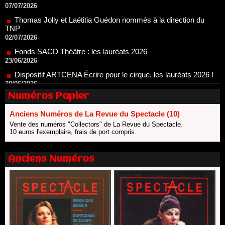
TNP
02/07/2026
Fonds SACD Théâtre : les lauréats 2026
23/06/2026
Dispositif ARTCENA Écrire pour le cirque, les lauréats 2026 !
20/06/2026
Le palmarès des prix SACD 2026
18/06/2026
Numéros Papier
Les 10 lauréats du Fonds Grandes Formes Théâtre 2026
SACD
13/06/2026
Anciens Numéros de La Revue du Spectacle (10)
Vente des numéros "Collectors" de La Revue du Spectacle.
Nomination de Nathalie Garraud et Olivier Saccomano à la
10 euros l'exemplaire, frais de port compris.
direction du Théâtre de Gennevilliers - CDN
13/06/2026
Anciens Numéros
Dispositif SACD Auteurs d'espaces : les lauréats 2026
18/03/2026