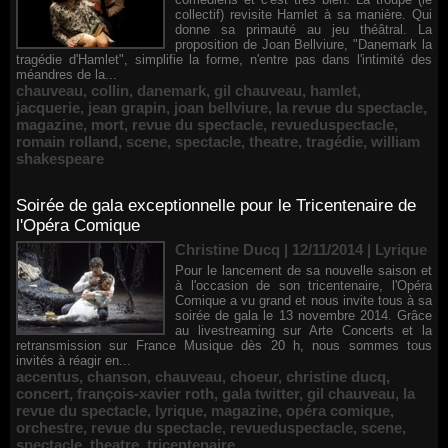
collectif) revisite Hamlet à sa manière. Qui
donne sa primauté au jeu théâtral. La
proposition de Joan Bellviure, "Danemark la
tragédie d'Hamlet", simplifie la forme, n'entre pas dans l'intimité des
méandres de la...
chauveau
,
collin
,
danemark
,
gil chauveau
,
hamlet
,
jacquerie
,
jean grapin
,
joan bellviure
,
la revue du spectacle
,
magazine
,
mort
,
revue du spectacle
,
revueduspectacle
,
romain rolland
,
scene
,
spectacle
,
theatre
,
tragédie
,
william
shakespeare
Soirée de gala exceptionnelle pour le Tricentenaire de
l'Opéra Comique
Christine Ducq | 12/11/2014
|
Lyrique
Pour le lancement de sa nouvelle saison et
à l'occasion de son tricentenaire, l'Opéra
Comique a vu grand et nous invite tous à sa
soirée de gala le 13 novembre 2014. Grâce
au livestreaming sur Arte Concerts et la
retransmission sur France Musique dès 20 h, nous sommes tous
invités à réagir en...
accentus
,
chanson
,
chauveau
,
choeur
,
christine ducq
,
concert
,
françois-xavier roth
,
gala twitter
,
gil chauveau
,
la
revue du spectacle
,
lyrique
,
magazine
,
opéra comique
,
orchestre
,
revue du spectacle
,
revueduspectacle
,
scene
,
spectacle
,
theatre
,
tricentenaire