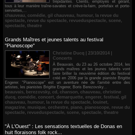
trépidantes. Clients, employés et gérant,
tous à leur manière traîne-savates et crève-la-faim, portefaix et porte-
serviettes,...
chauveau
,
comédie
,
gil chauveau
,
humour
,
la revue du
spectacle
,
revue du spectacle
,
revueduspectacle
,
scene
,
spectacle
,
theatre
Grands Maîtres et jeunes talents au festival
"Pianoscope"
Christine Ducq | 23/10/2014
|
Concerts
À Beauvais, du 23 au 26 octobre 2014, les
grands maîtres et les jeunes talents vont
faire briller la neuvième édition du festival
créé en 2006 par la grande pianiste Brigitte
Engerer. "Pianoscope" est un aventure née de l'amitié entre des
artistes, les pianistes Brigitte Engerer, Boris Berezovsky...
beauvais
,
berezovsky
,
cd
,
chanson
,
chauveau
,
christine
ducq
,
comédie
,
concert
,
demarquette
,
engerer
,
festival
,
gil
chauveau
,
humour
,
la revue du spectacle
,
louinet
,
magazine
,
musique
,
orchestre
,
piano
,
pianoscope
,
revue du
spectacle
,
revueduspectacle
,
scene
,
spectacle
,
theatre
"À L'Ouest" : Les sensations textuelles de Donas en
huit floraisons folk rock...