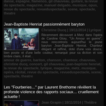
danse
,
espagne
,
flamenco
,
gil chauveau
,
guitare
,
la revue
du spectacle
,
magazine
,
manuel delgado
,
musique
,
opus
,
revue du spectacle
,
revueduspectacle
,
scene
,
spectacle
,
theatre
Jean-Baptiste Henriat passionnément baryton
Christine Ducq | 19/11/2014
|
Lyrique
Récemment découvert à Metz dans l'opéra
de Caroline Glory, "Un Amour en guerre",
nous rencontrons aujourd'hui le jeune
baryton Jean-Baptiste Henriat. Chanteur
élégant et raffiné, doté d'une voix douce,
bien posée et d'une belle couleur, remarqué pour sa diction et son
timbre clairs, il était...
amour de guerre
,
bariton
,
chanson
,
chanteur
,
chauveau
,
christine ducq
,
concert
,
gil chauveau
,
jean-baptiste henriat
,
la revue du spectacle
,
lyrique
,
magazine
,
metz
,
musique
,
opéra
,
récital
,
revue du spectacle
,
revueduspectacle
,
scene
,
spectacle
,
theatre
Les "Fourberies..." par Laurent Brethome révèlent la
profonde violence des rapports sociaux... cruellement
actuelle !
Jean Grapin | 18/11/2014
|
Théâtre