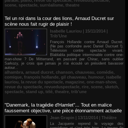
parade
,
piano
,
revue du spectacle
,
revueduspectacle
,
scene
,
spectacle
,
surréalisme
,
theatre
Tel un roi dans la cour des lions, Arnaud Ducret sur
scène nous fait rugir de plaisir !
Isabelle Lauriou | 15/11/2014
|
Trib'Une
François Hollande contre Arnaud Ducret.
(Ne pas confondre avec Daniel Ducruet !).
Télévision contre spectacle vivant.
Blablabla politique interminable contre one-
man-show ? De Mitterrand, en passant par Chirac, sans oublier
Sarkozy, je crois que jamais je n'ai écouté un président bavasser
autour...
alhambra
,
arnaud ducret
,
chanson
,
chauveau
,
comédie
,
comique
,
françois hollande
,
gil chauveau
,
humour
,
isabelle
lauriou
,
la revue du spectacle
,
magazine
,
one-man-show
,
revue du spectacle
,
revueduspectacle
,
rire
,
scene
,
sketch
,
spectacle
,
stand up
,
télé
,
theatre
,
trib'une
"Danemark, la tragédie d'Hamlet"... Tout en malice
faussement objective, une pièce étonnamment actuelle
Jean Grapin | 13/11/2014
|
Théâtre
La Jacquerie reprend le voyage des
comédiens et c'est très bien. La troupe (le