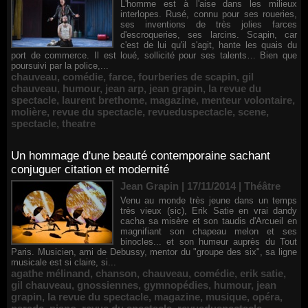
L'homme est à l'aise dans les milieux
interlopes. Rusé, connu pour ses roueries,
ses inventions de très jolies farces
d'escroqueries, ses larcins. Scapin, car
c'est de lui qu'il s'agit, hante les quais du
port de commerce. Il est loué, sollicité pour ses talents… Bien que
poursuivi par la police,...
chauveau
,
comédie
,
farce
,
fourberies de scapin
,
gil
chauveau
,
humour
,
jean arp
,
jean grapin
,
la revue du
spectacle
,
laurent brethome
,
magazine
,
menteur volontaire
,
molière
,
revue du spectacle
,
revueduspectacle
,
scene
,
spectacle
,
theatre
Un hommage d'une beauté contemporaine sachant
conjuguer citation et modernité
Jean Grapin | 17/11/2014
|
Théâtre
Venu au monde très jeune dans un temps
très vieux (sic), Erik Satie en vrai dandy
cacha sa misère et son taudis d'Arcueil en
magnifiant son chapeau melon et ses
binocles... et son humeur auprès du Tout
Paris. Musicien, ami de Debussy, mentor du "groupe des six", sa ligne
musicale est si claire, si...
agathe mélinand
,
chanson
,
chauveau
,
comédie
,
erik satie
,
gil chauveau
,
gnossiennes
,
gymnopédies
,
humour
,
jean
grapin
,
la revue du spectacle
,
magazine
,
musique
,
opéra
,