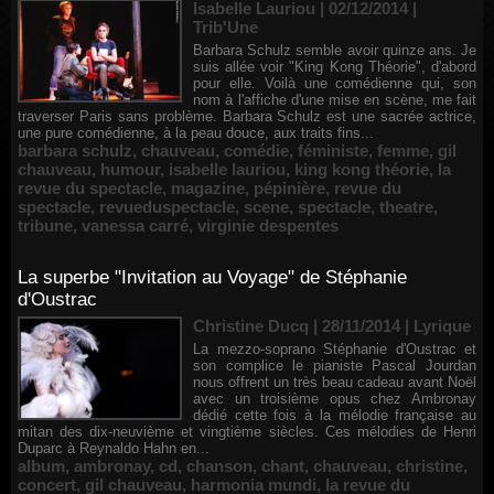
Isabelle Lauriou | 02/12/2014
|
Trib'Une
Barbara Schulz semble avoir quinze ans. Je
suis allée voir "King Kong Théorie", d'abord
pour elle. Voilà une comédienne qui, son
nom à l'affiche d'une mise en scène, me fait
traverser Paris sans problème. Barbara Schulz est une sacrée actrice,
une pure comédienne, à la peau douce, aux traits fins...
barbara schulz
,
chauveau
,
comédie
,
féministe
,
femme
,
gil
chauveau
,
humour
,
isabelle lauriou
,
king kong théorie
,
la
revue du spectacle
,
magazine
,
pépinière
,
revue du
spectacle
,
revueduspectacle
,
scene
,
spectacle
,
theatre
,
tribune
,
vanessa carré
,
virginie despentes
La superbe "Invitation au Voyage" de Stéphanie
d'Oustrac
Christine Ducq | 28/11/2014
|
Lyrique
La mezzo-soprano Stéphanie d'Oustrac et
son complice le pianiste Pascal Jourdan
nous offrent un très beau cadeau avant Noël
avec un troisième opus chez Ambronay
dédié cette fois à la mélodie française au
mitan des dix-neuvième et vingtième siècles. Ces mélodies de Henri
Duparc à Reynaldo Hahn en...
album
,
ambronay
,
cd
,
chanson
,
chant
,
chauveau
,
christine
,
concert
,
gil chauveau
,
harmonia mundi
,
la revue du