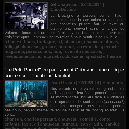
Gil Chauveau | 22/10/2014
|
CédéDévédé
La Bretagne a toujours eu un talent
particulier pour laisser éclore en son sein
des chanteurs prisant fort le texte et,
bizarrement, souvent dans la langue de
Voltaire. Donas est de ceux-là et il vient tout juste de sortir son
troisième opus... comme une invitation à nous sentir un peu plus "à...
à l'ouest
,
blues
,
bretagne
,
cd
,
chanson
,
chauveau
,
donas
,
folk
,
gil chauveau
,
guitare
,
humour
,
la revue du spectacle
,
magazine
,
percussions
,
pop
,
revue du spectacle
,
revueduspectacle
,
ricordel
,
rock
,
scene
,
spectacle
,
theatre
"Le Petit Poucet" vu par Laurent Gutmann : une critique
douce sur le "bonheur" familial
Jean Grapin | 22/10/2014
|
Pitchouns
Ses parents ne le voient pas grandir celui
qu'ils appellent leur "petit poucet" : tout en
se montrant très inquiets face aux charges
qu'il représente. Ils sont un peu (beaucoup !)
infantiles, mangent des pizzas, parlent
beaucoup, pépient même, rêvent de basket et de footing en forêt. Ils
sont...
chanson
,
charles perrault
,
chauveau
,
comédie
,
conte
,
enfants
,
fable
,
gil chauveau
,
humour
,
jean grapin
,
jean-luc
orofino
,
jeune public
,
la revue du spectacle
,
laurent