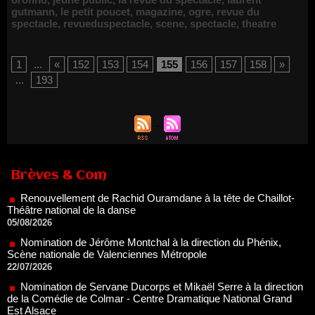
gutmann
,
le petit poucet
,
magazine
,
ogre
,
revue du
spectacle
,
revueduspectacle
,
scene
,
spectacle
,
theatre
1
...
«
152
153
154
155
156
157
158
»
...
193
Renouvellement de Rachid Ouramdane à la tête de Chaillot-
Théâtre national de la danse
Brèves & Com
05/08/2026
Nomination de Jérôme Montchal à la direction du Phénix,
Scène nationale de Valenciennes Métropole
22/07/2026
Nomination de Servane Ducorps et Mikaël Serre à la direction
de la Comédie de Colmar - Centre Dramatique National Grand
Est Alsace
07/07/2026
Thomas Jolly et Laëtitia Guédon nommés à la direction du