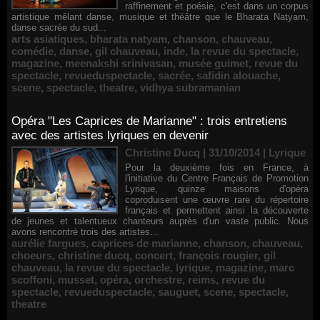
raffinement et poésie, c'est dans un corpus
artistique mêlant danse, musique et théâtre que le Bharata Natyam,
danse sacrée du sud...
arts asiatiques
,
bharata natyam
,
chanson
,
chauveau
,
comédie
,
danse
,
gil chauveau
,
inde
,
la revue du spectacle
,
magazine
,
meenakshi srinivasan
,
musée guimet
,
revue du
spectacle
,
revueduspectacle
,
sacrée
,
safidin alouache
,
scene
,
spectacle
,
theatre
,
vidhya subramanian
Opéra "Les Caprices de Marianne" : trois entretiens
avec des artistes lyriques en devenir
Christine Ducq | 31/10/2014
|
Lyrique
Pour la deuxième fois en France, à
l'initiative du Centre Français de Promotion
Lyrique, quinze maisons d'opéra
coproduisent une œuvre rare du répertoire
français et permettent ainsi la découverte
de jeunes et talentueux chanteurs auprès d'un vaste public. Nous
avons rencontré trois des artistes...
aurélie fargues
,
caprices de marianne
,
chanson
,
chauveau
,
choeurs
,
christine ducq
,
concert
,
françois rougier
,
gil
chauveau
,
la revue du spectacle
,
lyrique
,
magazine
,
marc
scoffoni
,
musset
,
opéra
,
orchestre
,
reims
,
revue du
spectacle
,
revueduspectacle
,
sauguet
,
scene
,
spectacle
,
theatre