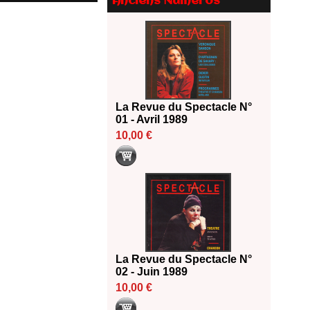
Anciens Numéros
Le palmarès des prix SACD
2026
18/06/2026
Les 10 lauréats du Fonds
Grandes Formes Théâtre 2026
SACD
13/06/2026
La Revue du Spectacle N°
Nomination de Nathalie
01 - Avril 1989
Garraud et Olivier Saccomano à
10,00 €
la direction du Théâtre de
Gennevilliers - CDN
13/06/2026
Dispositif SACD Auteurs
d'espaces : les lauréats 2026
18/03/2026
La Revue du Spectacle N°
02 - Juin 1989
10,00 €