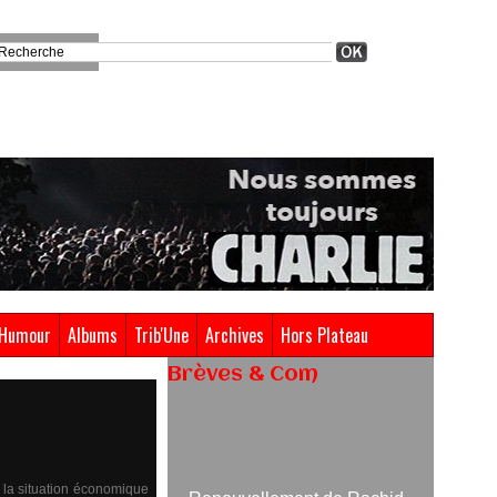
Humour
Albums
Trib'Une
Archives
Hors Plateau
Brèves & Com
Renouvellement de Rachid
Ouramdane à la tête de Chaillot-
Théâtre national de la danse
e la situation économique
05/08/2026