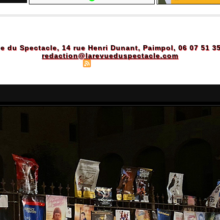
e du Spectacle, 14 rue Henri Dunant, Paimpol, 06 07 51 3
redaction@larevueduspectacle.com
Plan du site
|
Syndication
|
Powered by WM