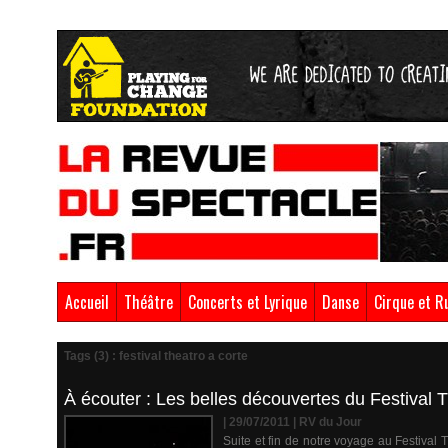
Accueil
Théâtre
Concerts et Lyrique
Danse
Cirque et R
Tags (3) : festival theatro a corte
À écouter : Les belles découvertes du Festival 
| 29/07/2011
|
RV du Jour
Suite et fin de notre voyage au Festival