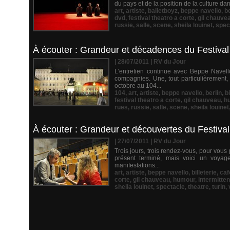
du pays et de la position de la culture da
art
,
artiste
,
balletboyz
,
beppe navello
,
be
dvd
,
festival theatro a corte
,
gil chauve
russie
,
salle
,
scene
,
sheila louinet
,
spec
À écouter : Grandeur et décadences du Festival
| 28/07/2011
|
RV du Jour
L’entretien continue avec Beppe Navell
compagnies. Une, tout particulièrement, 
octobre au 104...
104
,
art
,
artiste
,
beppe navello
,
berlin
,
bi
festival theatro a corte
,
gil chauveau
,
h
rues
,
russie
,
salle
,
scene
,
sheila louinet
À écouter : Grandeur et découvertes du Festival
| 27/07/2011
|
RV du Jour
Trois jours, trois rendez-vous, pour vous
présent terminé, mais voici un voyage
manifestations...
art
,
artiste
,
beppe navello
,
billeterie
,
caf
corte
,
gil chauveau
,
humour
,
intermitten
sheila louinet
,
spectacle
,
theatre
,
turin
,