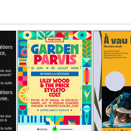
étiers
ck,
sse aux
Hasards"
 la suite
étiers
nie,
sse aux
ion &
 la suite