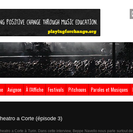
ue
Avignon
À l'Affiche
Festivals
Pitchouns
Paroles et Musiques
Theatro a Corte (épisode 3)
 Theatro a Corte à Turin. Dans cette interview, Beppe Navello nous parle surtout d