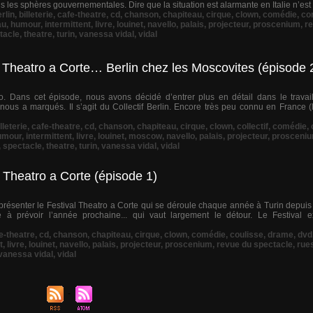
ns les sphères gouvernementales. Dire que la situation est alarmante en Italie n’est
rlin
,
billeterie
,
cafe-theatre
,
cd
,
chanson
,
chapiteau
,
cirque
,
clown
,
comédie
,
co
au
,
humour
,
intermittent
,
livre
,
louinet
,
navello
,
palais
,
projecteur
,
proscenium
,
r
tacle
,
theatre
,
turin
,
vanessa vidal
,
vidal
 Theatro a Corte… Berlin chez les Moscovites (épisode 
o. Dans cet épisode, nous avons décidé d’entrer plus en détail dans le travai
nous a marqués. Il s’agit du Collectif Berlin. Encore très peu connu en France (
lleterie
,
cafe-theatre
,
cd
,
chanson
,
chapiteau
,
cirque
,
clown
,
collectif
,
comédie
,
umour
,
intermittent
,
livre
,
louinet
,
moscow
,
navello
,
palais
,
projecteur
,
prosceni
,
spectacle
,
theatre
,
turin
,
vanessa vidal
,
vidal
 Theatro a Corte (épisode 1)
 présenter le Festival Theatro a Corte qui se déroule chaque année à Turin depuis 
 à prévoir l’année prochaine... qui vaut largement le détour. Le Festival 
e-theatre
,
cd
,
chanson
,
chapiteau
,
cirque
,
clown
,
comédie
,
coulisse
,
drame
,
dvd
t
,
livre
,
louinet
,
navello
,
palais
,
projecteur
,
proscenium
,
revue du spectacle
,
rue
vanessa vidal
,
vidal