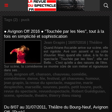
Tags (2) : puck
● Avignon Off 2016 ● "Touchée par les fées", tout à la
fois en simplicité et sophistication
Jean Grapin | 16/07/2016
|
Théâtre
Quand Ariane Ascaride arrive sur scène, elle
est rigolote. Avé son assent et sa cotte
d'ouvrier. Mais quand elle salue, à la fin du
spectacle "Touchée par les fées", elle est
Belle… C'est qu'elle a des raisons de l'être.
Sur scène, la comédienne se montre sûre de son métier et rigoureuse
dans ses...
2016
,
avignon off
,
chanson
,
chauveau
,
comédie
,
comédienne
,
danse
,
fée
,
festival
,
gil chauveau
,
humour
,
jean grapin
,
la revue du spectacle
,
magazine
,
marie
desplechin
,
marseille
,
noureev
,
pastis
,
petit louvre
,
puck
,
revue du spectacle
,
revueduspectacle
,
Robert Guédiguian
,
scene
,
spectacle
,
theatre
,
thierry thieu niang
Du 8/07 au 31/07/2011, Théâtre du Bourg-Neuf, Avignon