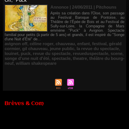
Off, "Puck"
Annonce | 24/06/2011
|
Pitchouns
Après sa création dans l'Oise, son passage
au Festival Baroque de Pontoise, au
Théâtre de l’Épée de Bois et au Festival de
Sully-sur-Loire, la Compagnie de Mars
emmène "Puck" à Avignon. Spectacle
familial pour petits (à partir de 5 ans) et grands, il est inspiré du "Songe
d'une Nuit d’Été" de...
avignon off
,
céline roger
,
chauveau
,
enfant
,
festival
,
gérald
cormier
,
gil chauveau
,
jeune public
,
la revue du spectacle
,
louinet
,
puck
,
revue du spectacle
,
revueduspectacle
,
scene
,
songe d'une nuit d'été
,
spectacle
,
theatre
,
théâtre du bourg-
neuf
,
william shakespeare
Brèves & Com
Renouvellement de Rachid Ouramdane à la tête de Chaillot-
Théâtre national de la danse