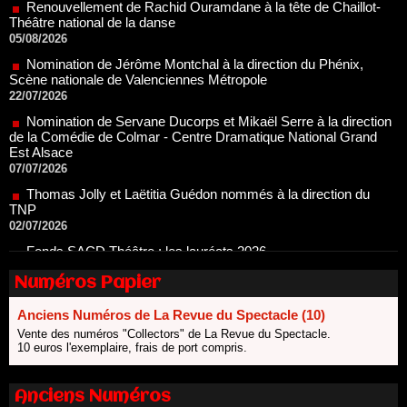
05/08/2026
Nomination de Jérôme Montchal à la direction du Phénix,
Scène nationale de Valenciennes Métropole
22/07/2026
Nomination de Servane Ducorps et Mikaël Serre à la direction
de la Comédie de Colmar - Centre Dramatique National Grand
Est Alsace
07/07/2026
Thomas Jolly et Laëtitia Guédon nommés à la direction du
TNP
02/07/2026
Fonds SACD Théâtre : les lauréats 2026
23/06/2026
Dispositif ARTCENA Écrire pour le cirque, les lauréats 2026 !
Numéros Papier
20/06/2026
Le palmarès des prix SACD 2026
Anciens Numéros de La Revue du Spectacle (10)
18/06/2026
Vente des numéros "Collectors" de La Revue du Spectacle.
10 euros l'exemplaire, frais de port compris.
Les 10 lauréats du Fonds Grandes Formes Théâtre 2026
SACD
13/06/2026
Anciens Numéros
Nomination de Nathalie Garraud et Olivier Saccomano à la