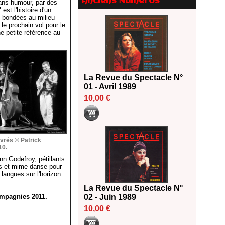
Anciens Numéros
sans humour, par des
Le palmarès des prix SACD
st l'histoire d'un
2026
s bondées au milieu
18/06/2026
le prochain vol pour le
ne petite référence au
Les 10 lauréats du Fonds
Grandes Formes Théâtre 2026
SACD
13/06/2026
La Revue du Spectacle N°
Nomination de Nathalie
01 - Avril 1989
Garraud et Olivier Saccomano à
la direction du Théâtre de
10,00 €
Gennevilliers - CDN
13/06/2026
Dispositif SACD Auteurs
d'espaces : les lauréats 2026
vrés © Patrick
10.
18/03/2026
nn Godefroy, pétillants
ons et mime danse pour
langues sur l'horizon
La Revue du Spectacle N°
ompagnies 2011.
02 - Juin 1989
10,00 €