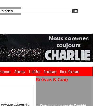
Humour
Albums
Trib'Une
Archives
Hors Plateau
Brèves & Com
Renouvellement de Rachid
Ouramdane à la tête de Chaillot-
Théâtre national de la danse
05/08/2026
r voyage autour du