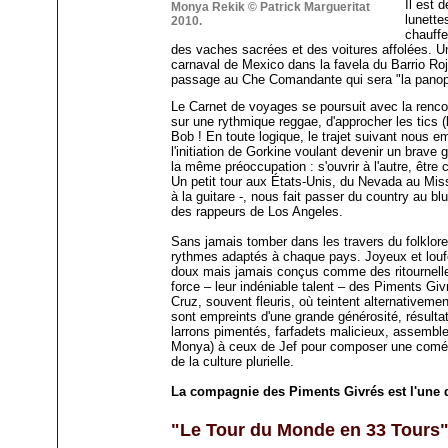
Il est 
Monya Rekik © Patrick Margueritat
lunette
2010.
chauffe
des vaches sacrées et des voitures affolées. Un
carnaval de Mexico dans la favela du Barrio Rojo
passage au Che Comandante qui sera "la panopli
Le Carnet de voyages se poursuit avec la renco
sur une rythmique reggae, d'approcher les tics (
Bob ! En toute logique, le trajet suivant nous 
l'initiation de Gorkine voulant devenir un brave gu
la même préoccupation : s'ouvrir à l'autre, être c
Un petit tour aux États-Unis, du Nevada au Mi
à la guitare -, nous fait passer du country au b
des rappeurs de Los Angeles.
Sans jamais tomber dans les travers du folklore 
rythmes adaptés à chaque pays. Joyeux et loufo
doux mais jamais conçus comme des ritournelles f
force – leur indéniable talent – des Piments Gi
Cruz, souvent fleuris, où teintent alternativemen
sont empreints d'une grande générosité, résulta
larrons pimentés, farfadets malicieux, assemble
Monya) à ceux de Jef pour composer une comédie
de la culture plurielle.
La compagnie des Piments Givrés est l'une 
"Le Tour du Monde en 33 Tours