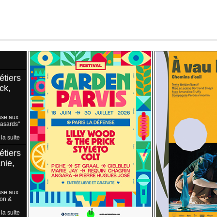
étiers
ck,
sse aux
Hasards"
 la suite
étiers
nie,
sse aux
ion &
 la suite