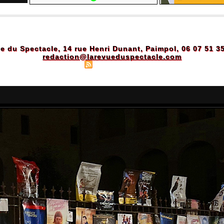
e du Spectacle, 14 rue Henri Dunant, Paimpol, 06 07 51 3
redaction@larevueduspectacle.com
Plan du site
|
Syndication
|
Powered by WM