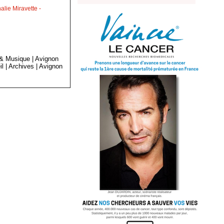
lie Miravette
-
 & Musique
|
Avignon
il
|
Archives
|
Avignon