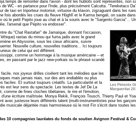
déjà temps de remonter dans l'avion - dont les hublots sont représentés, non 
s de WC - en partance pour l'Inde, plus précisément Calcutta. "Tereketaco Da" e
ur de taxi en triporteur motorisé, virtuose du klaxon, zigzaguant dans les rue
e fois abordés les crues du fleuve Hûghlî et le Karma bengali, on saute dans 
 où le petit Pepito joue au chat et à la souris avec le "Sargento Garcia"... U
e, l'arsenal que Pépito va endosser".
ntre du "Chat Rastafari" de Jamaïque, donnant l'occasion,
l'éthique) rastas du minou qui fuma jadis avec le grand
emmène en Abyssinie, sous les cieux africains, suivre
errier. Nouvelle culture, nouvelles traditions... Ici toujours
urieux de celui qui est différent.
ssissippi, comme un hommage à la musique américaine – et
lues, en passant par le jazz new-yorkais ou le phrasé scandé
facile, nos joyeux drilles cisèlent tant les mélodies que les
ques mais jamais niais, sur des airs endiablés ou plus
aciles. Et surtout toujours créatifs. La particularité et la
Les Piments Gi
vrés est leur sens du spectacle. Les textes de Jef De La
Margueritat 20
t, comme de fines cloches tibétaines, le rire et l'émotion,
t d'une écriture maîtrisée. Monya Rekik, François Tousch, Thierry Paul et Yoa
nt avec justesse leurs différents talent (multi-instrumentistes pour les garç
 musicale déjantée mais harmonieuse où le mot Fin s'écrit dans toutes les 
des 10 compagnies lauréates du fonds de soutien Avignon Festival & C
"