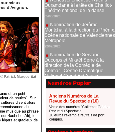
 pour mieux
Nomination de Jérôme
ères d'Avignon.
Montchal à la direction du Phénix,
Scène nationale de Valenciennes
Métropole
22/07/2026
Nomination de Servane
Ducorps et Mikaël Serre à la
direction de la Comédie de
Colmar - Centre Dramatique
National Grand Est Alsace
07/07/2026
Thomas Jolly et Laëtitia
Guédon nommés à la direction du
 © Patrick Margueritat
TNP
Numéros Papier
02/07/2026
anie et un petit
Fonds SACD Théâtre : les
Anciens Numéros de La
voleur de poules". Sur
lauréats 2026
Revue du Spectacle (10)
cultures disent alors
la connaissance du
23/06/2026
Vente des numéros "Collectors" de La
 une musique au phrasé
Revue du Spectacle.
Dispositif ARTCENA Écrire
10 euros l'exemplaire, frais de port
ci Rachel et Ali), le
compris.
pour le cirque, les lauréats 2026 !
s légers et gracieux de
20/06/2026