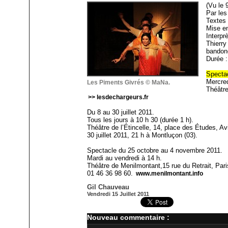
(Vu le 9
Par les
Textes 
Mise en
Interpr
Thierry
bandon
Durée :
Specta
Mercred
Les Piments Givrés © MaNa.
Théâtre
>> lesdechargeurs.fr
Du 8 au 30 juillet 2011.
Tous les jours à 10 h 30 (durée 1 h).
Théâtre de l’Étincelle, 14, place des Études, A
30 juillet 2011, 21 h à Montluçon (03).
Spectacle du 25 octobre au 4 novembre 2011.
Mardi au vendredi à 14 h.
Théâtre de Menilmontant,15 rue du Retrait, Pari
01 46 36 98 60.
www.menilmontant.info
Gil Chauveau
Vendredi 15 Juillet 2011
Nouveau commentaire :