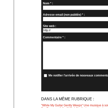
Nom * :
Adresse email (non publiée) * :
Site web :
Commentaire * :
Me notifier l'arrivée de nouveaux comment
DANS LA MÊME RUBRIQUE :
"While My Guitar Gently Weeps" Une musique à soi…