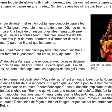
me boule de glace tutti frutti posée... sur un cornet acoustique
t une aubaine en plein été... Surtout sous les chaleurs festivali
our déjanté... tel est le cocktail que concocte depuis leur
rés. Mélangeant avec talent les arts de la comédie, du mime,
struisent, à l'aide de chansons originales (remarquablement
s), un univers à double fond... plus précisément à double
es que des jeux de mots, permettant d'emmener dans leur
nts (à partir de 6 ans) que les parents.
és - gaiement atteint d'une joyeuse folie communicatrice -,
es forment la jeunesse" leur credo, en y ajoutant... "les
BD" débute à Paris par une rencontre avec un pavé déprimé
mois de mai (en l’occurrence, à cette époque-là, il avait
Jef De La Cruz
2010.
poids, se serait bien logé dans les bagages de nos gai-lurons
jà le premier vol destination "Pays de l'autre" est annoncé. Direction la Roum
n dans l'actualité à la rencontre d'un gitan que la vindicte populaire nomme "
jazzy-manouche en frises "accordéonesques", nos hurluberlus explorateurs de 
dité des clichés sur "l'homme qui vit dans une maison qui roule"... Sitôt fait 
r manouche, voici nos cinq Piments partis pour le Moyen-Orient, volant sur
e fines arabesques. La chanson "Dour Biha" aborde, façon Roméo et Juliette (i
e Israélo-Palestinien de façon subtile et imagée, et poétisé par les entrechat
Rekik.