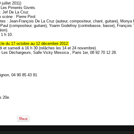
 juillet 2011)
 Les Piments Givrés.
: Jef De La Cruz.
 scène : Pierre Pirol.
ètes : Jean-François De La Cruz (auteur, compositeur, chant, guitare), Monya
 Paul (compositeur, guitare), Yoann Godefroy (contrebasse, basse), François
éon).
 1 h 10.
cle du 17 octobre au 12 décembre 2012.
i et samedi à 16 h 30 (relâches les 14 et 24 novembre).
 Les Déchargeurs, Salle Vicky Messica , Paris 1er, 08 92 70 12 28.
vignon, 04 90 85 43 91
s 20e.