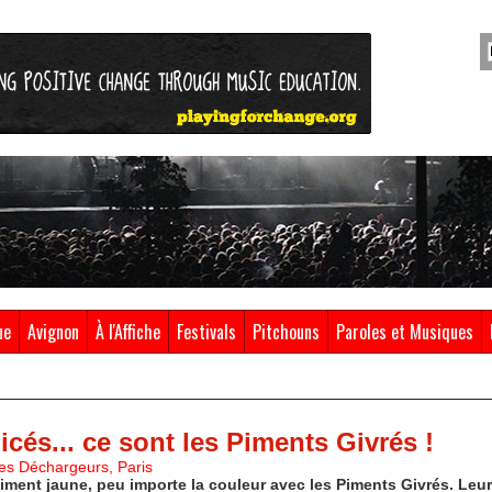
ue
Avignon
À l'Affiche
Festivals
Pitchouns
Paroles et Musiques
picés... ce sont les Piments Givrés !
es Déchargeurs, Paris
piment jaune, peu importe la couleur avec les Piments Givrés. Leu