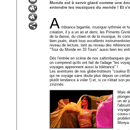
Monde est à servir glacé comme une énor
entendre les musiques du monde ! Et c'es
A
mbiance bigarrée, musique rythmée et hum
création, il y a un an et demi, les Piments Giv
de la danse, du clown et de la musique, ils con
bien joués, étant tous excellents instrumentiste
niveau de lecture, tant au niveau des référenc
"Tour du Monde en 33 Tours" aussi bien les enfa
Dés l'entrée en scène de nos saltimbanques givr
on comprend qu'ils ont fait de l'adage "les voyag
voyages apprennent aussi la tolérance" !
Les aventures de nos globe-trotteurs "couleur 
qui ne voyage sans doute plus depuis un certain 
plutôt tendance à voler !) et, si ce n'était son 
zinzinés.
Mais dé
plongeo
un air 
l'absur
voyageu
cousu d
problèm
Monya 