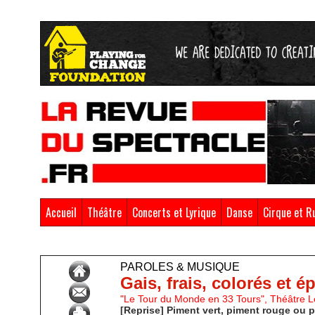
Accueil
Théâtre
Concerts et Lyrique
Danse
Cirque et R
Accueil
>
Paroles & Musique
PAROLES & MUSIQUE
Gais, frais, colorés et é
"Le Tour du Monde en 33 Tours", Théâtre L
[Reprise] Piment vert, piment rouge ou 