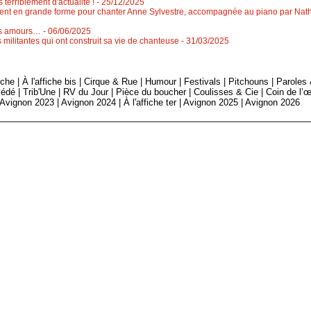
 terriblement d'actualité !
- 25/12/2025
nt en grande forme pour chanter Anne Sylvestre, accompagnée au piano par Natha
des amours…
- 06/06/2025
ilitantes qui ont construit sa vie de chanteuse
- 31/03/2025
fiche
|
À l'affiche bis
|
Cirque & Rue
|
Humour
|
Festivals
|
Pitchouns
|
Paroles
édé
|
Trib'Une
|
RV du Jour
|
Pièce du boucher
|
Coulisses & Cie
|
Coin de l’œ
Avignon 2023
|
Avignon 2024
|
À l'affiche ter
|
Avignon 2025
|
Avignon 2026