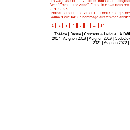
"La Cage aux folles" Vif, drôle, fantasque et toujours
Avec "Emma aime Anne", Emma la clown nous revie
21/10/2025
"Barbara amoureuse" Ah qu'il est doux le temps 
Sarina "Lève-toi" Un hommage aux femmes artistes m
1
2
3
4
5
»
...
14
Théâtre
|
Danse
|
Concerts & Lyrique
|
À l'af
2017
|
Avignon 2018
|
Avignon 2019
|
CédéDév
2021
|
Avignon 2022
|