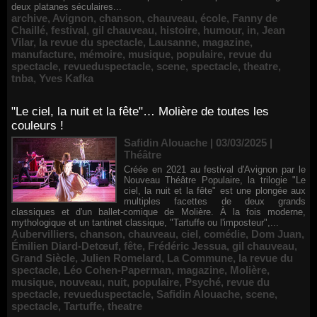
deux platanes séculaires...
archive
,
Avignon
,
chanson
,
chauveau
,
école
,
Fanny de
Chaillé
,
festival
,
gil chauveau
,
histoire
,
humour
,
in
,
Jean
Vilar
,
la revue du spectacle
,
Lausanne
,
magazine
,
manufacture
,
mémoire
,
musique
,
populaire
,
revue du
spectacle
,
revueduspectacle
,
scene
,
spectacle
,
theatre
,
tnba
,
Yves Kafka
"Le ciel, la nuit et la fête"… Molière de toutes les
couleurs !
Safidin Alouache | 03/03/2025
|
Théâtre
Créée en 2021 au festival d'Avignon par le
Nouveau Théâtre Populaire, la trilogie "Le
ciel, la nuit et la fête" est une plongée aux
multiples facettes de deux grands
classiques et d'un ballet-comique de Molière. À la fois moderne,
mythologique et un tantinet classique, "Tartuffe ou l'imposteur",...
Aubervilliers
,
chanson
,
chauveau
,
ciel
,
comédie
,
Dom Juan
,
Émilien Diard-Detœuf
,
fête
,
Frédéric Jessua
,
gil chauveau
,
Grand Siècle
,
Julien Romelard
,
La Commune
,
la revue du
spectacle
,
Léo Cohen-Paperman
,
magazine
,
Molière
,
musique
,
nouveau
,
nuit
,
populaire
,
Psyché
,
revue du
spectacle
,
revueduspectacle
,
Safidin Alouache
,
scene
,
spectacle
,
Tartuffe
,
theatre