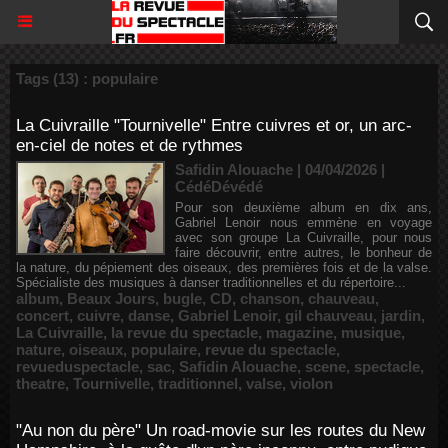
Tags (13) : populaire
La Cuivraille "Tournivelle" Entre cuivres et or, un arc-
en-ciel de notes et de rythmes
Safidin Alouache | 04/04/2026
|
CédéDévédé
Pour son deuxième album en dix ans,
Gabriel Lenoir nous emmène en voyage
avec son groupe La Cuivraille, pour nous
faire découvrir, entre autres, le bonheur de
la nature, du pépiement des oiseaux, des premières fois et de la valse.
Spécialiste des musiques à danser traditionnelles et du répertoire...
album
,
Beaux Jours
,
bugle
,
CD
,
chanson
,
chauveau
,
concert
,
cuivre
,
danse
,
Gabriel Lenoir
,
gil chauveau
,
jardin
,
La Cuivraille
,
la revue du spectacle
,
magazine
,
musique
,
nature
,
oiseaux
,
populaire
,
revue du spectacle
,
revueduspectacle
,
sac
,
Safidin Alouache
,
scene
,
spectacle
,
theatre
,
Tournivelle
,
traditionnel
,
valse
,
violon
"Au non du père" Un road-movie sur les routes du New