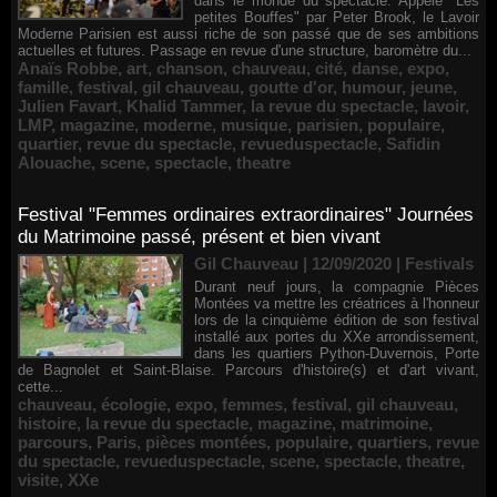
dans le monde du spectacle. Appelé "Les
petites Bouffes" par Peter Brook, le Lavoir
Moderne Parisien est aussi riche de son passé que de ses ambitions
actuelles et futures. Passage en revue d'une structure, baromètre du...
Anaïs Robbe
,
art
,
chanson
,
chauveau
,
cité
,
danse
,
expo
,
famille
,
festival
,
gil chauveau
,
goutte d'or
,
humour
,
jeune
,
Julien Favart
,
Khalid Tammer
,
la revue du spectacle
,
lavoir
,
LMP
,
magazine
,
moderne
,
musique
,
parisien
,
populaire
,
quartier
,
revue du spectacle
,
revueduspectacle
,
Safidin
Alouache
,
scene
,
spectacle
,
theatre
Festival "Femmes ordinaires extraordinaires" Journées
du Matrimoine passé, présent et bien vivant
Gil Chauveau | 12/09/2020
|
Festivals
Durant neuf jours, la compagnie Pièces
Montées va mettre les créatrices à l'honneur
lors de la cinquième édition de son festival
installé aux portes du XXe arrondissement,
dans les quartiers Python-Duvernois, Porte
de Bagnolet et Saint-Blaise. Parcours d'histoire(s) et d'art vivant,
cette...
chauveau
,
écologie
,
expo
,
femmes
,
festival
,
gil chauveau
,
histoire
,
la revue du spectacle
,
magazine
,
matrimoine
,
parcours
,
Paris
,
pièces montées
,
populaire
,
quartiers
,
revue
du spectacle
,
revueduspectacle
,
scene
,
spectacle
,
theatre
,
visite
,
XXe