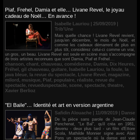
Piaf, Frehel, Damia et elle… Livane Revel, le joyau
cadeau de Noël… En avance !
Isabelle Lauriou | 25/09/2019
|
Trib'Une
Mais quelle chance ! Livane Revel revient,
jusqu'en décembre, le mois de Noël, et
comme les cadeaux démarrent de plus en
plus tôt, considérez celui-ci comme un vrai,
un gros, un beau. Livane Revel est seule en scène mais s'accompagne
de trois artistes reconnues que sont Damia, Piaf et Fréhel....
chanson
,
chant
,
chauveau
,
comédienne
,
Damia
,
Dix Heures
,
Fréhel
,
gil chauveau
,
guitare
,
Isabelle Lauriou
,
la foule
,
la
java bleue
,
la revue du spectacle
,
Livane Revel
,
magazine
,
milord
,
musique
,
Piaf
,
populaire
,
réaliste
,
revue du
spectacle
,
revueduspectacle
,
scene
,
spectacle
,
theatre
,
Xavier Berlioz
"El Baile"… Identité et art en version argentine
Safidin Alouache | 11/09/2019
|
Danse
De la pièce sans parole de Jean-Claude
Penchenat, "Le Bal", qu'il créa en 1981,
devenu - deux plus tard - un film d'Ettore
Scola, Mathilde Monnier signe avec Alan
Pons un spectacle où la danse est vue