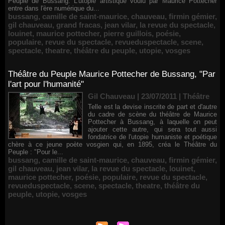
Peuple de Bussang. L'utopie artistique voulu par Maurice Pottecher
entre dans l'ère numérique du...
bussang
,
camille de saint-maurice
,
chauveau
,
firmin gémier
,
gil chauveau
,
grand fracas
,
jean vilar
,
la revue du spectacle
,
louinet
,
maurice pottecher
,
pierre guillois
,
poésie
,
populaire
,
revue du spectacle
,
revueduspectacle
,
scene
,
spectacle
,
theatre
,
théâtre du peuple
,
utopie
,
vosges
Théâtre du Peuple Maurice Pottecher de Bussang, "Par
l'art pour l'humanité"
Gil Chauveau | 23/07/2011
|
Théâtre
Telle est la devise inscrite de part et d'autre
du cadre de scène du théâtre de Maurice
Pottecher à Bussang, à laquelle on peut
ajouter cette autre, qui sera tout aussi
fondatrice de l'utopie humaniste et poétique
chère à ce jeune poète vosgien qui, en 1895, créa le Théâtre du
Peuple : "Pour le...
bussang
,
camille de saint-maurice
,
chauveau
,
firmin gémier
,
gil chauveau
,
jean vilar
,
la revue du spectacle
,
louinet
,
maurice pottecher
,
poésie
,
populaire
,
revue du spectacle
,
revueduspectacle
,
scene
,
spectacle
,
theatre
,
théâtre du
peuple
,
utopie
,
vosges