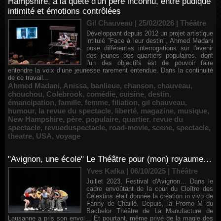
Hampshire, à la quête d'un père inconnu, entre pudique
intimité et émotions contrôlées
Gil Chauveau | 25/02/2026
|
Théâtre
Développant depuis 2012 un projet artistique
intitulé "Face à leur destin", Ahmed Madani
pose différentes interrogations sur l'avenir
des jeunes des quartiers populaires, dont
l'un des objectifs est de pouvoir faire
entendre la voix d’une jeunesse rarement entendue. Dans la continuité
de ce travail...
Ahmed Madani
,
Anissa
,
banlieue
,
chanson
,
chauveau
,
chouchou
,
Colebrook
,
comédie
,
cuisine
,
destin
,
émancipation
,
famille
,
femme
,
filiation
,
gil chauveau
,
humour
,
la revue du spectacle
,
liberté
,
magazine
,
musique
,
New Hampshire
,
père
,
populaire
,
quartier
,
revue du
spectacle
,
revueduspectacle
,
road-movie
,
scene
,
spectacle
,
theatre
,
USA
,
voyage
"Avignon, une école" Le Théâtre pour (mon) royaume…
Yves Kafka | 06/10/2025
|
Théâtre
Juillet 2023, Festival d'Avignon… Dans le
cadre envoûtant de la cour du Cloître des
Célestins était donnée la création in vivo de
Fanny de Chaillé. Depuis, la Promo M du
Bachelor Théâtre de La Manufacture de
Lausanne a pris son envol… Et pourtant, même privé de la magie des