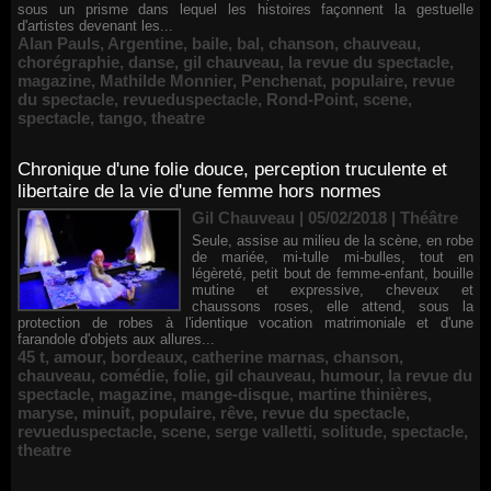
sous un prisme dans lequel les histoires façonnent la gestuelle
d'artistes devenant les...
Alan Pauls
,
Argentine
,
baile
,
bal
,
chanson
,
chauveau
,
chorégraphie
,
danse
,
gil chauveau
,
la revue du spectacle
,
magazine
,
Mathilde Monnier
,
Penchenat
,
populaire
,
revue
du spectacle
,
revueduspectacle
,
Rond-Point
,
scene
,
spectacle
,
tango
,
theatre
Chronique d'une folie douce, perception truculente et
libertaire de la vie d'une femme hors normes
Gil Chauveau | 05/02/2018
|
Théâtre
Seule, assise au milieu de la scène, en robe
de mariée, mi-tulle mi-bulles, tout en
légèreté, petit bout de femme-enfant, bouille
mutine et expressive, cheveux et
chaussons roses, elle attend, sous la
protection de robes à l'identique vocation matrimoniale et d'une
farandole d'objets aux allures...
45 t
,
amour
,
bordeaux
,
catherine marnas
,
chanson
,
chauveau
,
comédie
,
folie
,
gil chauveau
,
humour
,
la revue du
spectacle
,
magazine
,
mange-disque
,
martine thinières
,
maryse
,
minuit
,
populaire
,
rêve
,
revue du spectacle
,
revueduspectacle
,
scene
,
serge valletti
,
solitude
,
spectacle
,
theatre