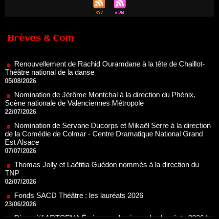
Brèves & Com
Renouvellement de Rachid Ouramdane à la tête de Chaillot-
Théâtre national de la danse
05/08/2026
Nomination de Jérôme Montchal à la direction du Phénix,
Scène nationale de Valenciennes Métropole
22/07/2026
Nomination de Servane Ducorps et Mikaël Serre à la direction
de la Comédie de Colmar - Centre Dramatique National Grand
Est Alsace
07/07/2026
Thomas Jolly et Laëtitia Guédon nommés à la direction du
TNP
02/07/2026
Fonds SACD Théâtre : les lauréats 2026
23/06/2026
Dispositif ARTCENA Écrire pour le cirque, les lauréats 2026 !
20/06/2026
Le palmarès des prix SACD 2026