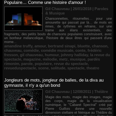
Populaire… Comme une histoire d'amour !
Gil Chauveau | 26/01/2018
|
Paroles
& Musique
Chansonnettes, ritournelles… pour une
amourette qui passait par là… de mots en
rimes, de rythmes en refrains, sur une
trame aux élans existentiels, des
fragments, des petits bouts de chansons populaires construisent, avec
un bonheur mélancolique, l'histoire de deux êtres qui passent d'une
morne...
amandine truffy
,
amour
,
bertrand sinapi
,
bluette
,
chanson
,
chauveau
,
comédie
,
comédie musicale
,
conte
,
frédéric
fresson
,
gil chauveau
,
humour
,
johnny halliday
,
la revue du
spectacle
,
magazine
,
mélodie
,
metz
,
musique
,
pardès
rimonim
,
parole
,
populaire
,
revue du spectacle
,
revueduspectacle
,
scene
,
solitude
,
spectacle
,
theatre
Jongleurs de mots, jongleur de balles, de la diva au
gymnaste, il n'y a qu'un bond
Gil Chauveau | 12/08/2011
|
Théâtre
Magie des mots, magie des images, magie
des corps, magie de la visualisation
numérique, le "Cabaret Spectral" créé par
Pierre Guillois donne une nouvelle
dimension stellaire et féérique au Théâtre du