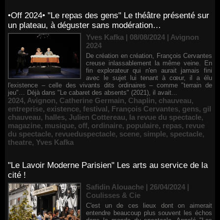
•Off 2024• "Le repas des gens" Le théâtre présenté sur
un plateau, à déguster sans modération…
Yves Kafka | 08/08/2024
|
Avignon
2024
De création en création, François Cervantes
creuse inlassablement la même veine. En
fin explorateur qui n'en aurait jamais fini
avec le sujet lui tenant à cœur, il a élu
l'existence – celle des vivants dits ordinaires – comme "terrain de
jeu"… Déjà dans "Le cabaret des absents" (2021), il avait...
2024
,
Avignon
,
Catherine Germain
,
Chaplin
,
chauveau
,
entreprise
,
existence
,
festival
,
François Cervantes
,
gens
,
gil
chauveau
,
halles
,
Julien Cottereau
,
la revue du spectacle
,
magazine
,
musique
,
off
,
ordinaire
,
populaire
,
repas
,
revue
du spectacle
,
revueduspectacle
,
scene
,
simple
,
spectacle
,
theatre
,
Yves Kafka
"Le Lavoir Moderne Parisien" Les arts au service de la
cité !
Safidin Alouache | 26/04/2024
|
Coulisses & Cie
C'est un de ces lieux dont on aimerait
entendre beaucoup plus souvent les échos