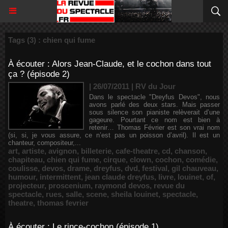
Tags (3) : chien qui fume
À écouter : Alors Jean-Claude, et le cochon dans tout
ça ? (épisode 2)
| 26/07/2011
|
RV du Jour
Dans le spectacle "Dreyfus Devos", nous
avons parlé des deux stars. Mais passer
sous silence son pianiste relèverait d’une
gageure. Pourtant ce nom est bien à
retenir… Thomas Février est son vrai nom
(si, si, je vous assure, ce n’est pas un poisson d’avril). Il est un
chanteur, compositeur,...
art
,
artiste
,
avignon
,
billeterie
,
cafe-theatre
,
cd
,
chanson
,
chapiteau
,
chien qui fume
,
cirque
,
clown
,
cochon
,
comédie
,
coulisse
,
devos
,
drame
,
dreyfus
,
dvd
,
festival
,
gil chauveau
,
humour
,
intermittent
,
jean claude dreyfus
,
livre
,
louinet
,
of
,
projecteur
,
proscenium
,
raymond devos
,
revue du
spectacle
,
rues
,
salle
,
scene
,
sheila louinet
,
spectacle
,
theatre
,
thomas fevrier
À écouter : Le rince-cochon (épisode 1)