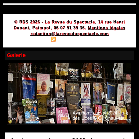
© RDS 2026 - La Revue du Spectacle, 14 rue Henri
Dunant, Paimpol, 06 07 51 35 36.
Mentions légales
redaction@larevueduspectacle.com
|
|
Plan du site
Syndication
Powered by WM
Galerie
Avignon Festival 2024 - rue
des Lices © Gil Chauveau.