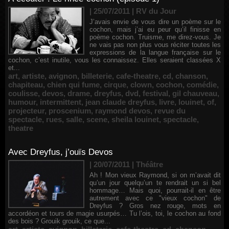
| 25/07/2011
|
RV du Jour
J’avais envie de vous dire un poème sur le
cochon, mais j’ai eu peur qu’il finisse en
poème cochon. Truisme, me direz-vous. Je
ne vais pas non plus vous réciter toutes les
expressions de la langue française sur le
cochon, c’est inutile, vous les connaissez. Elles seraient classées X
et...
art
,
artiste
,
avignon
,
billeterie
,
cafe-theatre
,
cd
,
chanson
,
chapiteau
,
chien qui fume
,
cirque
,
clown
,
cochon
,
comédie
,
coulisse
,
devos
,
drame
,
dreyfus
,
dvd
,
festival
,
gil chauveau
,
humour
,
intermittent
,
jean claude dreyfus
,
livre
,
louinet
,
of
,
projecteur
,
proscenium
,
raymond devos
,
revue du
spectacle
,
rues
,
salle
,
scene
,
sheila louinet
,
spectacle
,
theatre
Avec Dreyfus, j’ouïs Devos
| 20/07/2011
|
Théâtre
Ah ! Mon vieux Raymond, si on m’avait dit
qu’un jour quelqu’un te rendrait un si bel
hommage… Mais quoi, pourrait-il en être
autrement avec ce "vieux cochon" de
Dreyfus ? Gros nez rouge, mots en
accordéon et tours de magie usurpés… Tu l’ois, toi, le cochon au fond
des bois ? Grouik grouik, ce que...