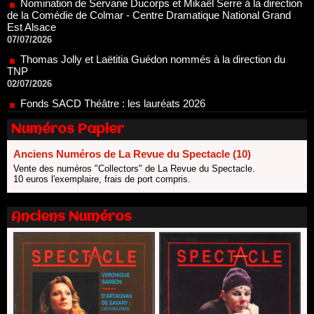
07/07/2026
Thomas Jolly et Laëtitia Guédon nommés à la direction du
TNP
02/07/2026
Fonds SACD Théâtre : les lauréats 2026
23/06/2026
Dispositif ARTCENA Écrire pour le cirque, les lauréats 2026 !
20/06/2026
Numéros Papier
Le palmarès des prix SACD 2026
18/06/2026
Anciens Numéros de La Revue du Spectacle (10)
Vente des numéros "Collectors" de La Revue du Spectacle.
Les 10 lauréats du Fonds Grandes Formes Théâtre 2026
10 euros l'exemplaire, frais de port compris.
SACD
13/06/2026
Anciens Numéros
Nomination de Nathalie Garraud et Olivier Saccomano à la
direction du Théâtre de Gennevilliers - CDN
13/06/2026
Dispositif SACD Auteurs d'espaces : les lauréats 2026
18/03/2026