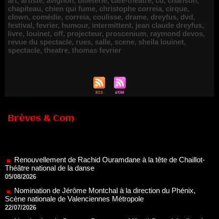
art
,
artiste
,
avignon
,
billeterie
,
cafe-theatre
,
cd
,
chanson
,
chapiteau
,
chien qui fume
,
christophe correia
,
cirque
,
clown
,
comédie
,
correia
,
coulisse
,
drame
,
dreyfus
,
dvd
,
festival
,
fevrier
,
humour
,
intermittent
,
jean claude dreyfus
,
livre
,
louinet
,
off
,
projecteur
,
proscenium
,
raymond devos
,
revue du spectacle
,
rues
,
salle
,
scene
,
sheila louinet
,
spectacle
,
theatre
,
thomas fevrier
Brèves & Com
Renouvellement de Rachid Ouramdane à la tête de Chaillot-
Théâtre national de la danse
05/08/2026
Nomination de Jérôme Montchal à la direction du Phénix,
Scène nationale de Valenciennes Métropole
22/07/2026
Nomination de Servane Ducorps et Mikaël Serre à la direction
de la Comédie de Colmar - Centre Dramatique National Grand
Est Alsace