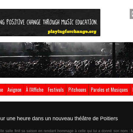
ue
Avignon
À l'Affiche
Festivals
Pitchouns
Paroles et Musiques
ur une heure dans un nouveau théâtre de Poitiers
le salle finit sa saison en rendant hommage à celle qui lui a donné son nom : 