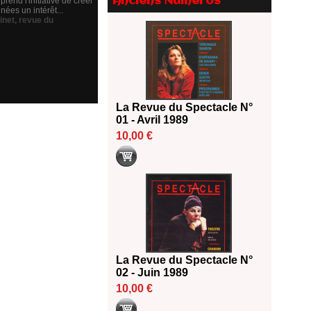
Anciens Numéros
end l'initiative de créer
Le palmarès des prix SACD
nées un intérêt...
inet
,
revue du
2026
18/06/2026
Les 10 lauréats du Fonds
Grandes Formes Théâtre 2026
SACD
13/06/2026
La Revue du Spectacle N°
Nomination de Nathalie
01 - Avril 1989
Garraud et Olivier Saccomano à
10,00 €
la direction du Théâtre de
Gennevilliers - CDN
13/06/2026
Dispositif SACD Auteurs
d'espaces : les lauréats 2026
18/03/2026
La Revue du Spectacle N°
02 - Juin 1989
10,00 €