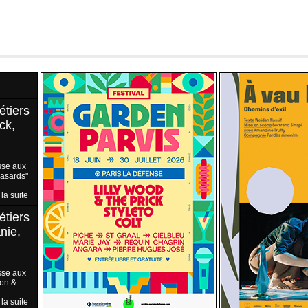
étiers
ck,
sse aux
Hasards"
 la suite
étiers
nie,
sse aux
ion &
 la suite