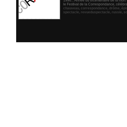
1996... Année du tricentenaire de la mort
le Festival de la Correspondance, célébran
chauveau
,
correspondance
,
drôme
,
épi
spectacle
,
revueduspectacle
,
russie
,
s