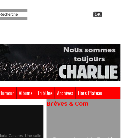
Humour
Albums
Trib'Une
Archives
Hors Plateau
Brèves & Com
Renouvellement de Rachid
Ouramdane à la tête de Chaillot-
Théâtre national de la danse
Maria Casarès. Une salle
05/08/2026