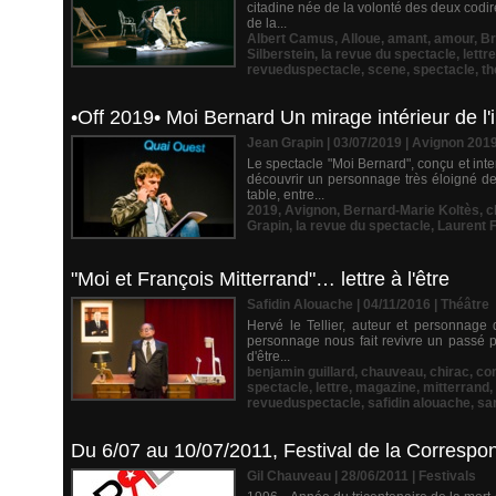
citadine née de la volonté des deux codi
de la...
Albert Camus
,
Alloue
,
amant
,
amour
,
Br
Silberstein
,
la revue du spectacle
,
lettre
revueduspectacle
,
scene
,
spectacle
,
th
•Off 2019• Moi Bernard Un mirage intérieur de l'
Jean Grapin | 03/07/2019
|
Avignon 201
Le spectacle "Moi Bernard", conçu et int
découvrir un personnage très éloigné d
table, entre...
2019
,
Avignon
,
Bernard-Marie Koltès
,
c
Grapin
,
la revue du spectacle
,
Laurent F
"Moi et François Mitterrand"… lettre à l'être
Safidin Alouache | 04/11/2016
|
Théâtre
Hervé le Tellier, auteur et personnage 
personnage nous fait revivre un passé po
d'être...
benjamin guillard
,
chauveau
,
chirac
,
co
spectacle
,
lettre
,
magazine
,
mitterrand
,
revueduspectacle
,
safidin alouache
,
sa
Du 6/07 au 10/07/2011, Festival de la Corresp
Gil Chauveau | 28/06/2011
|
Festivals