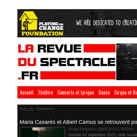
Accueil
Théâtre
Concerts et Lyrique
Danse
Cirque et R
Tags (4) : épistolaire
Maria Casarès et Albert Camus se retrouvent po
Bruno Fougniès | 18/06/2024
|
Théâtre
Ouverte en septembre 2023, cette nouvel