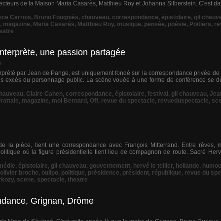
recteurs de la Maison Maria Casarès, Matthieu Roy et Johanna Silberstein. C'est d
ice Carrois
,
Bruno Fougniès
,
chauveau
,
correspondance
,
épistolaire
,
gil chauv
,
magazine
,
Maria Casarès
,
Matthieu Roy
,
musique
,
pensée
,
poésie
,
Poitiers
,
re
eatre
interprète, une passion partagée
9
erprété par Jean de Pange, est uniquement fondé sur la correspondance privée de 
es excès du personnage public. La scène vouée à une forme de conférence se dé
hauveau
,
Claire Cahen
,
correspondance
,
épistolaire
,
festival
,
gil chauveau
,
Jea
rattale
,
magazine
,
moi Bernard
,
Off
,
revue du spectacle
,
revueduspectacle
,
sc
de la pièce, tient une correspondance avec François Mitterrand. Entre rêves, m
litique où la figure présidentielle tient lieu de compagnon de route. Sacré Herv
médie
,
épistolaire
,
gil chauveau
,
gouvernement
,
hervé le tellier
,
hollande
,
humou
olivier broche
,
oulipo
,
politique
,
présidence
,
président
,
république
,
revue du spe
rkozy
,
scene
,
spectacle
,
theatre
ondance, Grignan, Drôme