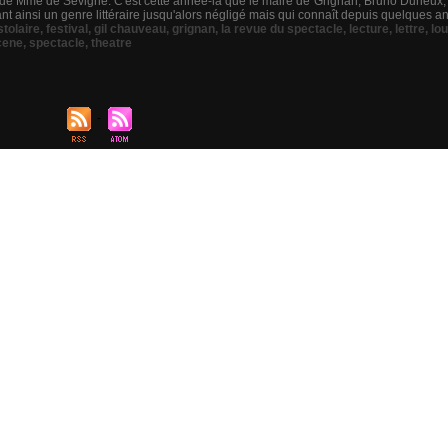
 de Mme de Sévigné. C'est cette année-là que le maire de Grignan, Bruno Durieux, pr
t ainsi un genre littéraire jusqu'alors négligé mais qui connaît depuis quelques an
stolaire
,
festival
,
gil chauveau
,
grignan
,
la revue du spectacle
,
lecture
,
lettre
,
lou
cene
,
spectacle
,
theatre