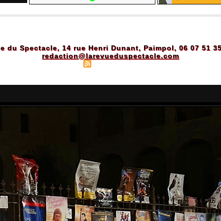
e du Spectacle, 14 rue Henri Dunant, Paimpol, 06 07 51 3
redaction@larevueduspectacle.com
Plan du site
|
Syndication
|
Powered by WM