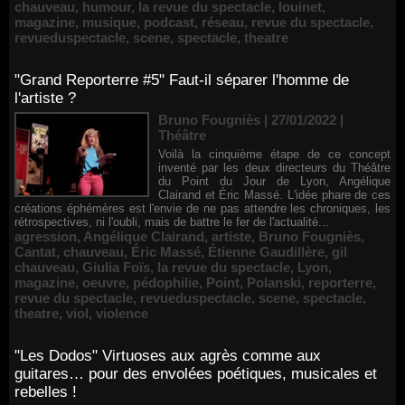
chauveau
,
humour
,
la revue du spectacle
,
louinet
,
magazine
,
musique
,
podcast
,
réseau
,
revue du spectacle
,
revueduspectacle
,
scene
,
spectacle
,
theatre
"Grand Reporterre #5" Faut-il séparer l'homme de
l'artiste ?
Bruno Fougniès | 27/01/2022
|
Théâtre
Voilà la cinquième étape de ce concept
inventé par les deux directeurs du Théâtre
du Point du Jour de Lyon, Angélique
Clairand et Éric Massé. L'idée phare de ces
créations éphémères est l'envie de ne pas attendre les chroniques, les
rétrospectives, ni l'oubli, mais de battre le fer de l'actualité...
agression
,
Angélique Clairand
,
artiste
,
Bruno Fougniès
,
Cantat
,
chauveau
,
Éric Massé
,
Étienne Gaudillère
,
gil
chauveau
,
Giulia Foïs
,
la revue du spectacle
,
Lyon
,
magazine
,
oeuvre
,
pédophilie
,
Point
,
Polanski
,
reporterre
,
revue du spectacle
,
revueduspectacle
,
scene
,
spectacle
,
theatre
,
viol
,
violence
"Les Dodos" Virtuoses aux agrès comme aux
guitares… pour des envolées poétiques, musicales et
rebelles !