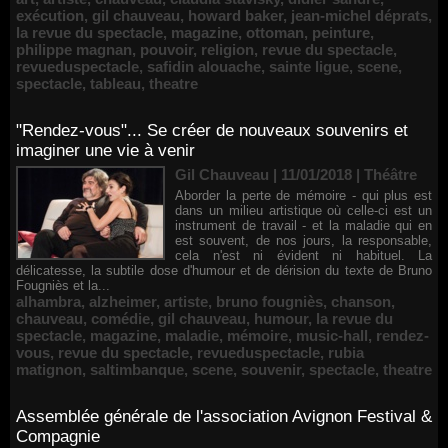
exécution
,
gil chauveau
,
howard baker
,
jean-michel déprats
,
la revue du spectacle
,
magazine
,
ottoman
,
peinture
,
philippe magnan
,
pouvoir
,
religion
,
revue du spectacle
,
revueduspectacle
,
safidin alouache
,
sainte ligue
,
scene
,
spectacle
,
tableau
,
theatre
"Rendez-vous"... Se créer de nouveaux souvenirs et
imaginer une vie à venir
Gil Chauveau | 11/01/2018
|
Théâtre
Aborder la perte de mémoire - qui plus est
dans un milieu artistique où celle-ci est un
instrument de travail - et la maladie qui en
est souvent, de nos jours, la responsable,
cela n'est ni évident ni habituel. La
délicatesse, la subtile dose d'humour et de dérision du texte de Bruno
Fougniès et la...
alhambra
,
alzheimer
,
artiste
,
bruno fougniès
,
chanson
,
chauveau
,
comédie
,
gil chauveau
,
humour
,
la revue du
spectacle
,
magazine
,
maladie
,
mémoire
,
music-hall
,
rendez-
vous
,
revue du spectacle
,
revueduspectacle
,
rubia
matignon
,
saltimbanque
,
scene
,
souvenir
,
spectacle
,
theatre
Assemblée générale de l'association Avignon Festival &
Compagnie