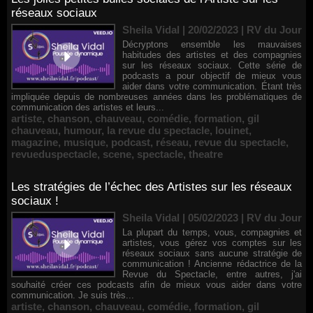
réseaux sociaux
Sheila Vidal | 20/02/2023
|
RV du Jour
Décryptons ensemble les mauvaises
habitudes des artistes et des compagnies
sur les réseaux sociaux. Cette série de
podcasts a pour objectif de mieux vous
aider dans votre communication. Étant très
impliquée depuis de nombreuses années dans les problématiques de
communication des artistes et leurs...
artiste
,
chanson
,
chauveau
,
comédie
,
formation
,
gil
chauveau
,
humour
,
la revue du spectacle
,
louinet
,
magazine
,
musique
,
podcast
,
réseau
,
revue du spectacle
,
revueduspectacle
,
scene
,
spectacle
,
theatre
Les stratégies de l’échec des Artistes sur les réseaux
sociaux !
Sheila Vidal | 05/02/2023
|
RV du Jour
La plupart du temps, vous, compagnies et
artistes, vous gérez vos comptes sur les
réseaux sociaux sans aucune stratégie de
communication ! Ancienne rédactrice de la
Revue du Spectacle, entre autres, j'ai
souhaité créer ces podcasts afin de mieux vous aider dans votre
communication. Je suis très...
artiste
,
chanson
,
chauveau
,
comédie
,
formation
,
gil