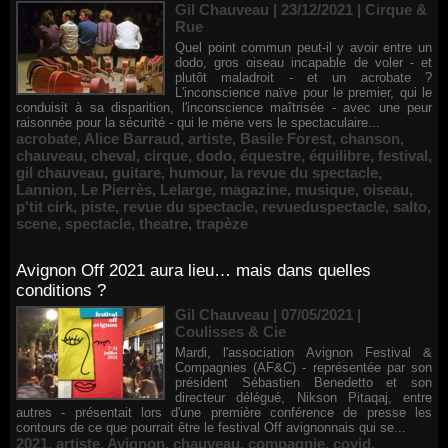
Gil Chauveau | 23/12/2021
|
Cirque &
Rue
Quel point commun peut-il y avoir entre un
dodo, gros oiseau incapable de voler - et
plutôt maladroit - et un acrobate ?
L'inconscience naïve pour le premier, qui le
conduisit à sa disparition, l'inconscience maîtrisée - avec une peur
raisonnée pour la sécurité - qui le mène vers le spectaculaire...
acrobate
,
Alice Barraud
,
artiste
,
Basile Forest
,
chanson
,
chauveau
,
cheval
,
cirque
,
dodo
,
équestre
,
équilibre
,
festival
,
gil chauveau
,
guitare
,
humour
,
la revue du spectacle
,
Lannion
,
Le Pierrès
,
Lelarge
,
magazine
,
musique
,
oiseau
,
p'tit cirk
,
piste
,
revue du spectacle
,
revueduspectacle
,
salto
,
scene
,
spectacle
,
theatre
,
trapèze
Avignon Off 2021 aura lieu… mais dans quelles
conditions ?
Gil Chauveau | 07/05/2021
|
Coulisses & Cie
Mardi, l'association Avignon Festival &
Compagnies (AF&C) - représentée par son
président Sébastien Benedetto et son
directeur délégué, Nikson Pitaqaj, entre
autres - présentait lors d'une première conférence de presse les
contours de ce que pourrait être le festival Off avignonnais qui se...
2021
,
artiste
,
Avignon
,
chauveau
,
compagnie
,
covid
,