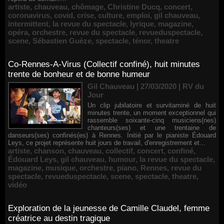
artiste
,
chauveau
,
chômage
,
Christine Ducq
,
concert
,
coronavirus
,
covid
,
crise
,
culture
,
emploi
,
gil chauveau
,
intermittent
,
la revue du spectacle
,
lyrique
,
magazine
,
opéra
,
orchestre
,
revue du spectacle
,
revueduspectacle
,
scene
,
Sébastien Guèze
,
spectacle
,
ténor
,
theatre
Co-Rennes-A-Virus (Collectif confiné), huit minutes
trente de bonheur et de bonne humeur
Gil Chauveau | 27/03/2020
|
RV du
Jour
Un clip jubilatoire et survitaminé de huit
minutes trente, un moment exceptionnel qui
rassemble soixante-cinq musiciens(nes)
chanteurs(ses) et une trentaine de
danseurs(ses) confinés(es) à Rennes. Initié par le pianiste Édouard
Leys, ce projet représente huit jours de travail, d'enregistrement et...
artiste
,
chanson
,
chauveau
,
collectif
,
concert
,
confiné
,
Édouard Leys
,
gil chauveau
,
humour
,
la revue du spectacle
,
magazine
,
musique
,
orchestre
,
piano
,
Rennes
,
revue du
spectacle
,
revueduspectacle
,
scene
,
spectacle
,
theatre
,
vidéo
Exploration de la jeunesse de Camille Claudel, femme
créatrice au destin tragique