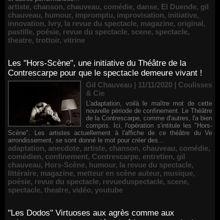
artiste
,
chanson
,
chauveau
,
comédie
,
danse
,
El Duende
,
gil
chauveau
,
humour
,
impromptu
,
improvisation
,
initiative
,
innovation
,
Ivry
,
la revue du spectacle
,
magazine
,
original
,
pastille
,
poésie
,
revue du spectacle
,
scene
,
spectacle
,
theatre
,
trottoir
,
vitrine
Les "Hors-Scène", une initiative du Théâtre de la
Contrescarpe pour que le spectacle demeure vivant !
Gil Chauveau | 11/11/2020
|
Coulisses
& Cie
L'adaptation, voilà le maître mot de cette
nouvelle période de confinement. Le Théâtre
de la Contrescarpe, comme d'autres, l'a bien
compris. Ici, l'opération s'intitule les "Hors-
Scène". Les artistes actuellement à l'affiche de ce théâtre du Ve
arrondissement, se sont donné le mot pour créer des...
adaptation
,
anecdote
,
artiste
,
chanson
,
chauveau
,
comédie
,
comédien
,
confinement
,
Contrescarpe
,
entretien
,
gil
chauveau
,
Hors-Scène
,
humour
,
la revue du spectacle
,
littéraire
,
magazine
,
metteur en scène auteur
,
musique
,
poésie
,
revue du spectacle
,
revueduspectacle
,
scene
,
spectacle
,
theatre
,
vidéo
,
youtube
"Les Dodos" Virtuoses aux agrès comme aux