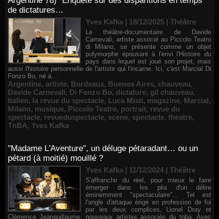
Argentine 78)" Enquête sur des disparitions en temps
de dictatures…
Yves Kafka | 18/12/2025
|
Théâtre
Le théâtre-documentaire de Davide
Carnevali, artiste associé au Piccolo Teatro
di Milano, se présente comme un objet
polymorphe épousant à l'envi l'Histoire du
pays dans lequel est joué son projet, mais
aussi l'histoire personnelle de l'artiste qui l'incarne. Ici, c'est Marcial Di
Fonzo Bo, né à...
Argentine
,
artiste
,
Bordeaux
,
Buenos Aires
,
chauveau
,
Davide Carnevali
,
Di Fonzo Bo
,
dictature
,
gil chauveau
,
Italien
,
la revue du spectacle
,
Luca Misti
,
magazine
,
Marcial
,
Milano
,
musique
,
Piccolo Teatro
,
portrait
,
revue du
spectacle
,
revueduspectacle
,
scene
,
spectacle
,
theatre
,
TnBA
,
Yves Kafka
"Madame L'Aventure", un déluge pétaradant… ou un
pétard (à moitié) mouillé ?
Yves Kafka | 11/12/2024
|
Théâtre
S'affranchir du réel, pour mieux le faire
émerger dans les plis d'un délire
éminemment "spectaculaire"… Tel est
l'angle d'attaque érigé en profession de foi
par les deux complices, Lionel Dray et
Clémence Jeanguillaume, nouveaux artistes associés du tnba. Avec