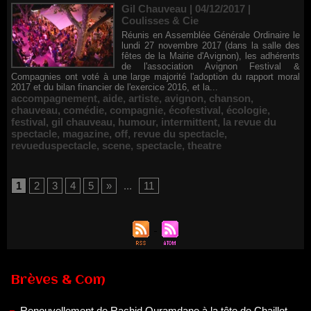
Gil Chauveau | 04/12/2017
|
Coulisses & Cie
Réunis en Assemblée Générale Ordinaire le
lundi 27 novembre 2017 (dans la salle des
fêtes de la Mairie d'Avignon), les adhérents
de l'association Avignon Festival &
Compagnies ont voté à une large majorité l'adoption du rapport moral
2017 et du bilan financier de l'exercice 2016, et la...
accompagnement
,
aide
,
artiste
,
avignon
,
chanson
,
chauveau
,
comédie
,
compagnie
,
écofestival
,
écologie
,
festival
,
gil chauveau
,
humour
,
intermittent
,
la revue du
spectacle
,
magazine
,
off
,
revue du spectacle
,
revueduspectacle
,
scene
,
spectacle
,
theatre
1
2
3
4
5
»
...
11
Renouvellement de Rachid Ouramdane à la tête de Chaillot-
Brèves & Com
Théâtre national de la danse
05/08/2026