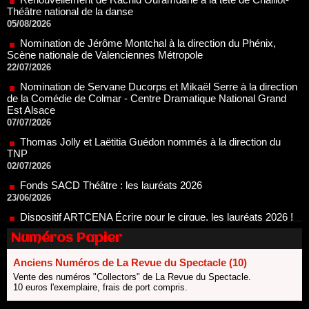
Nomination de Jérôme Montchal à la direction du Phénix,
Scène nationale de Valenciennes Métropole
22/07/2026
Nomination de Servane Ducorps et Mikaël Serre à la direction
de la Comédie de Colmar - Centre Dramatique National Grand
Est Alsace
07/07/2026
Thomas Jolly et Laëtitia Guédon nommés à la direction du
TNP
02/07/2026
Fonds SACD Théâtre : les lauréats 2026
23/06/2026
Dispositif ARTCENA Écrire pour le cirque, les lauréats 2026 !
20/06/2026
Le palmarès des prix SACD 2026
18/06/2026
Numéros Papier
Les 10 lauréats du Fonds Grandes Formes Théâtre 2026
SACD
Anciens Numéros de La Revue du Spectacle (10)
13/06/2026
Vente des numéros "Collectors" de La Revue du Spectacle.
10 euros l'exemplaire, frais de port compris.
Nomination de Nathalie Garraud et Olivier Saccomano à la
direction du Théâtre de Gennevilliers - CDN