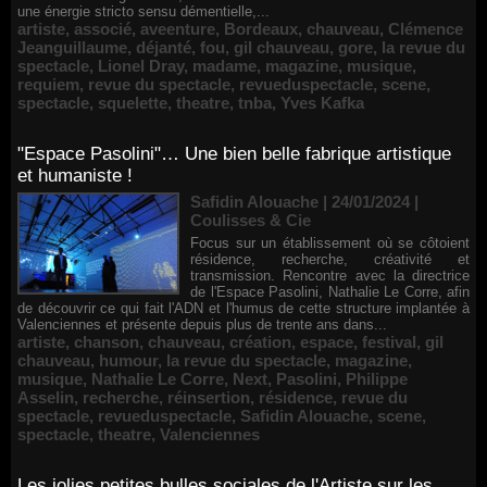
une énergie stricto sensu démentielle,...
artiste
,
associé
,
aveenture
,
Bordeaux
,
chauveau
,
Clémence
Jeanguillaume
,
déjanté
,
fou
,
gil chauveau
,
gore
,
la revue du
spectacle
,
Lionel Dray
,
madame
,
magazine
,
musique
,
requiem
,
revue du spectacle
,
revueduspectacle
,
scene
,
spectacle
,
squelette
,
theatre
,
tnba
,
Yves Kafka
"Espace Pasolini"… Une bien belle fabrique artistique
et humaniste !
Safidin Alouache | 24/01/2024
|
Coulisses & Cie
Focus sur un établissement où se côtoient
résidence, recherche, créativité et
transmission. Rencontre avec la directrice
de l'Espace Pasolini, Nathalie Le Corre, afin
de découvrir ce qui fait l'ADN et l'humus de cette structure implantée à
Valenciennes et présente depuis plus de trente ans dans...
artiste
,
chanson
,
chauveau
,
création
,
espace
,
festival
,
gil
chauveau
,
humour
,
la revue du spectacle
,
magazine
,
musique
,
Nathalie Le Corre
,
Next
,
Pasolini
,
Philippe
Asselin
,
recherche
,
réinsertion
,
résidence
,
revue du
spectacle
,
revueduspectacle
,
Safidin Alouache
,
scene
,
spectacle
,
theatre
,
Valenciennes
Les jolies petites bulles sociales de l'Artiste sur les