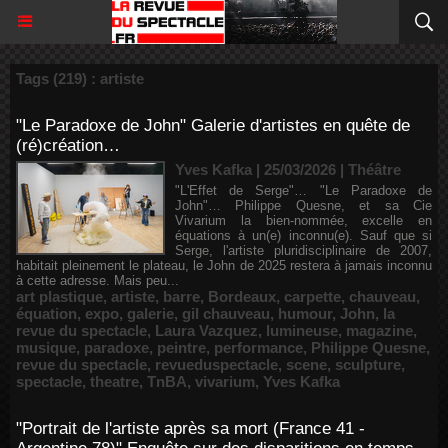
Tags (219) : artiste
"Le Paradoxe de John" Galerie d'artistes en quête de
(ré)création…
Yves Kafka | 25/03/2026
|
Théâtre
"L'Effet de Serge"… "Le Paradoxe de
John"… Philippe Quesne, et sa Cie
Vivarium la bien-nommée, excelle en
équations à un(e) inconnu(e). Sauf que si
Serge, l'artiste pluridisciplinaire de 2007,
habitait pleinement le plateau, le John de 2025 restera à jamais inconnu
à cette adresse. Mais peu...
art plastique
,
artiste
,
barre
,
Bordeaux
,
carpette
,
chauveau
,
équation
,
expo
,
galerie
,
gil chauveau
,
humour
,
John
,
la
revue du spectacle
,
Laura Vazquez
,
lumineuse
,
magazine
,
musique
,
paradoxe
,
peintre
,
performance
,
Philippe Quesne
,
revue du spectacle
,
revueduspectacle
,
scene
,
sculpture
,
spectacle
,
theatre
,
TnBA
,
vivarium
,
Yves Kafka
"Portrait de l'artiste après sa mort (France 41 -