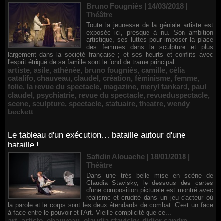
Bruno Fougniès | 14/03/2018
|
Théâtre
Toute la jeunesse de la géniale artiste est
exposée ici, presque à nu. Son ambition
artistique, ses luttes pour imposer la place
des femmes dans la sculpture et plus
largement dans la société française ; et ses heurts et conflits avec
l'esprit étriqué de sa famille sont le fond de trame principal...
artiste
,
asile
,
athénée
,
bruno fougniès
,
camille
,
célia
catalifo
,
chauveau
,
claudel
,
création
,
féminisme
,
femme
,
folie
,
la revue du spectacle
,
magazine
,
meryl tankard
,
paul
claudel
,
psychiatrie
,
revue du spectacle
,
revueduspectacle
,
scene
,
sculpture
,
spectacle
,
statuaire
,
theatre
,
wendy
beckett
Le tableau d'un exécution… bataille autour d'une
bataille !
Safidin Alouache | 18/01/2018
|
Théâtre
Dans une très belle mise en scène de
Claudia Stavisky, le dessous des cartes
d'une composition picturale est montré avec
réalisme et crudité dans un jeu d'acteur où
la parole et le corps sont les deux étendards de combat. C'est un face
à face entre le pouvoir et l'Art. Vieille complicité que ce...
art
,
artiste
,
chauveau
,
claudia stavisky
,
didier sandre
,