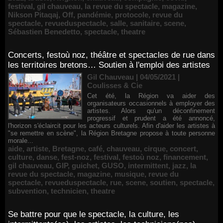
festival
,
gil chauveau
,
la revue du spectacle
,
magazine
,
Nikson Pitaqaj
,
Off
,
pandémie
,
protocole
,
revue du
spectacle
,
revueduspectacle
,
salle
,
sanitaire
,
scene
,
Sébastien Benedetto
,
spectacle
,
theatre
Concerts, festoù noz, théâtre et spectacles de rue dans
les territoires bretons… Soutien à l'emploi des artistes
Gil Chauveau | 04/05/2021
|
Coulisses & Cie
Cet été, la Région va aider des
organisateurs occasionnels à employer des
artistes. Alors qu'un déconfinement
progressif et prudent a été annoncé,
l'horizon s'éclaircit pour les acteurs culturels. Afin d'aider les artistes à
"se remettre en scène", la Région Bretagne propose à toute personne
morale...
aide
,
artiste
,
Bretagne
,
café
,
chauveau
,
cirque
,
concert
,
culture
,
danse
,
fest-noz
,
festival
,
festoù noz
,
financement
,
gil chauveau
,
GIP
,
guichet
,
GUSO
,
intermittent
,
jazz
,
la
revue du spectacle
,
magazine
,
musique
,
revue du
spectacle
,
revueduspectacle
,
rue
,
scene
,
soutien
,
spectacle
,
subvention
,
technicien
,
theatre
Se battre pour que le spectacle, la culture, les