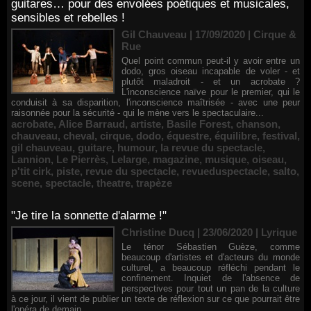
guitares… pour des envolées poétiques et musicales,
sensibles et rebelles !
Gil Chauveau | 17/09/2020
|
Cirque &
Rue
Quel point commun peut-il y avoir entre un
dodo, gros oiseau incapable de voler - et
plutôt maladroit - et un acrobate ?
L'inconscience naïve pour le premier, qui le
conduisit à sa disparition, l'inconscience maîtrisée - avec une peur
raisonnée pour la sécurité - qui le mène vers le spectaculaire...
acrobate
,
Alice Barraud
,
artiste
,
Basile Forest
,
chanson
,
chauveau
,
cheval
,
cirque
,
dodo
,
équestre
,
équilibre
,
festival
,
gil chauveau
,
guitare
,
humour
,
la revue du spectacle
,
Lannion
,
Le Pierrès
,
Lelarge
,
magazine
,
musique
,
oiseau
,
p'tit cirk
,
piste
,
revue du spectacle
,
revueduspectacle
,
salto
,
scene
,
spectacle
,
theatre
,
trapèze
"Je tire la sonnette d'alarme !"
Christine Ducq | 23/06/2020
|
Lyrique
Le ténor Sébastien Guèze, comme
beaucoup d'artistes et d'acteurs du monde
culturel, a beaucoup réfléchi pendant le
confinement. Inquiet de l'absence de
perspectives pour tout un pan de la culture
à ce jour, il vient de publier un texte de réflexion sur ce que pourrait être
l'opéra de demain....