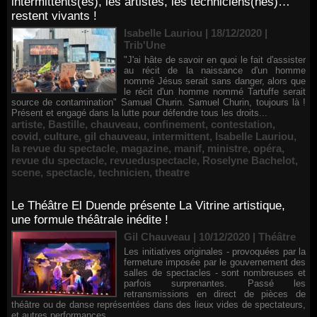
intermittents(es), les artistes, les techniciens(nes)…
restent vivants !
Isabelle Lauriou | 18/12/2020
|
Trib'Une
"J'ai hâte de savoir en quoi le fait d'assister
au récit de la naissance d'un homme
nommé Jésus serait sans danger, alors que
le récit d'un homme nommé Tartuffe serait
source de contamination" Samuel Churin. Samuel Churin, toujours là !
Présent et engagé dans la lutte pour défendre tous les droits...
artiste
,
Bastille
,
chauveau
,
confinement
,
contestation
,
covid
,
culture
,
gil chauveau
,
intermittent
,
Isabelle Lauriou
,
la revue du spectacle
,
magazine
,
manif
,
ministre
,
opéra
,
revue du spectacle
,
revueduspectacle
,
Roselyne Bachelot
,
scene
,
spectacle
,
technicien
,
theatre
Le Théâtre El Duende présente La Vitrine artistique,
une formule théâtrale inédite !
Gil Chauveau | 10/12/2020
|
Théâtre
Les initiatives originales - provoquées par la
fermeture imposée par le gouvernement des
salles de spectacles - sont nombreuses et
parfois surprenantes. Passé les
retransmissions en direct de pièces de
théâtre ou de danse représentées dans des lieux vides de spectateurs,
et autres performances...