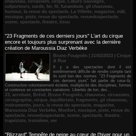
chauveau
,
circassien
,
cirque
,
Cœurs Sauvages
,
colporteurs
,
corde
,
fer
,
fil
,
funambule
,
gil chauveau
,
humour
,
la revue du spectacle
,
La Villette
,
magazine
,
mât
,
musique
,
piste
,
revue du spectacle
,
revueduspectacle
,
scene
,
spectacle
,
theatre
,
tissu
"23 Fragments de ces derniers jours" L'art du cirque
encore et toujours plus surprenant avec la dernière
création de Maroussia Diaz Verbèke
Bruno Fougniès | 21/02/2023
|
Cirque
& Rue
Il y a des spectacles dont il est
extrêmement difficile de rendre compte tant
ils sont loin des normes. "23 Fragments de
ces derniers jours" fait partie de ceux-là.
Construction volontairement éclatée, multiplicité des disciplines, formes
et contenus en constantes variations. Libertés de ton, des...
23
,
acrobate
,
Brésil
,
Bruno Fougniès
,
chauveau
,
circassien
,
circographie
,
cirque
,
équilibriste
,
fragments
,
gil chauveau
,
instrumento
,
jours
,
la revue du spectacle
,
magazine
,
Maroussia Diaz Verbèke
,
Monfort
,
musique
,
piste
,
revue du
spectacle
,
revueduspectacle
,
scene
,
spectacle
,
theatre
,
trapéziste
,
troisième
,
ver
"Blizzard" Tempête de neige au cœur de l'hiver pour un