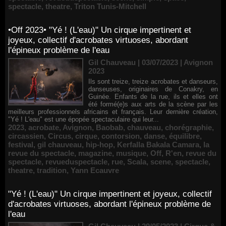
spectacle
,
theatre
,
Triton Tunis-Mitchell
•Off 2023• "Yé ! (L'eau)" Un cirque impertinent et
joyeux, collectif d'acrobates virtuoses, abordant
l'épineux problème de l'eau
Gil Chauveau | 03/07/2023
|
Avignon
2023
Ils sont treize, treize acrobates et danseurs,
danseuses, originaires de Conakry, en
Guinée. Enfants de la rue, ils et elles ont
été formé(e)s aux arts de la scène par les
meilleurs professionnels africains et français. Leur dernière création,
"Yé ! L'eau" est une épopée spectaculaire qui leur...
2023
,
acrobate
,
Avignon
,
Baobab
,
chauveau
,
chorégraphie
,
circassien
,
Circus
,
cirque
,
contorsion
,
danse
,
équilibre
,
festival
,
gil chauveau
,
hip-hop
,
Kerfalla Bakala Camara
,
la
revue du spectacle
,
magazine
,
musique
,
Off
,
R'en
,
revue du
spectacle
,
revueduspectacle
,
rue
,
Scala
,
scene
,
spectacle
,
theatre
,
tradition
,
Yann Ecauvre
"Yé ! (L'eau)" Un cirque impertinent et joyeux, collectif
d'acrobates virtuoses, abordant l'épineux problème de
l'eau