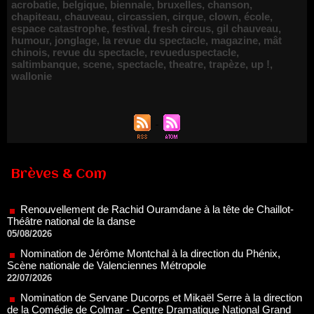
acrobatie
,
belgique
,
biennale
,
bruxelles
,
chanson
,
chapiteau
,
chauveau
,
circassien
,
cirque
,
clown
,
école
,
espace catastrophe
,
festival
,
fresh circus
,
gil chauveau
,
humour
,
jonglage
,
la revue du spectacle
,
magazine
,
mât
chinois
,
revue du spectacle
,
revueduspectacle
,
saltimbanque
,
scene
,
spectacle
,
theatre
,
trapèze
,
up !
,
wallonie
Brèves & Com
Renouvellement de Rachid Ouramdane à la tête de Chaillot-
Théâtre national de la danse
05/08/2026
Nomination de Jérôme Montchal à la direction du Phénix,
Scène nationale de Valenciennes Métropole
22/07/2026
Nomination de Servane Ducorps et Mikaël Serre à la direction
de la Comédie de Colmar - Centre Dramatique National Grand
Est Alsace
07/07/2026