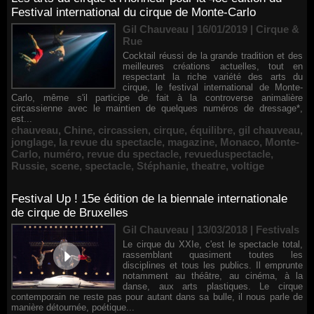
Festival international du cirque de Monte-Carlo
Gil Chauveau | 16/01/2019
|
Cirque &
Rue
Cocktail réussi de la grande tradition et des
meilleures créations actuelles, tout en
respectant la riche variété des arts du
cirque, le festival international de Monte-
Carlo, même s'il participe de fait à la controverse animalière
circassienne avec le maintien de quelques numéros de dressage*,
est...
chauveau
,
Chine
,
circassien
,
cirque
,
équilibre
,
gil chauveau
,
jonglage
,
la revue du spectacle
,
magazine
,
Monaco
,
Monte-
Carlo
,
numéro
,
revue du spectacle
,
revueduspectacle
,
Russie
,
scene
,
spectacle
,
Stéphanie
,
theatre
,
voltige
Festival Up ! 15e édition de la biennale internationale
de cirque de Bruxelles
Gil Chauveau | 13/03/2018
|
Festivals
Le cirque du XXIe, c'est le spectacle total,
rassemblant quasiment toutes les
disciplines et tous les publics. Il emprunte
notamment au théâtre, au cinéma, à la
danse, aux arts plastiques. Le cirque
contemporain ne reste pas pour autant dans sa bulle, il nous parle de
manière détournée, poétique...