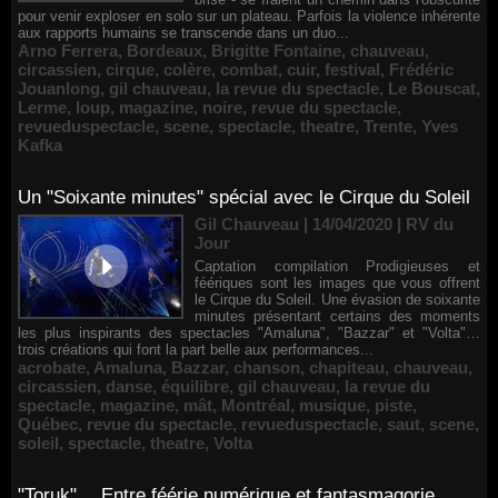
pour venir exploser en solo sur un plateau. Parfois la violence inhérente
aux rapports humains se transcende dans un duo...
Arno Ferrera
,
Bordeaux
,
Brigitte Fontaine
,
chauveau
,
circassien
,
cirque
,
colère
,
combat
,
cuir
,
festival
,
Frédéric
Jouanlong
,
gil chauveau
,
la revue du spectacle
,
Le Bouscat
,
Lerme
,
loup
,
magazine
,
noire
,
revue du spectacle
,
revueduspectacle
,
scene
,
spectacle
,
theatre
,
Trente
,
Yves
Kafka
Un "Soixante minutes" spécial avec le Cirque du Soleil
Gil Chauveau | 14/04/2020
|
RV du
Jour
Captation compilation Prodigieuses et
féériques sont les images que vous offrent
le Cirque du Soleil. Une évasion de soixante
minutes présentant certains des moments
les plus inspirants des spectacles "Amaluna", "Bazzar" et "Volta"…
trois créations qui font la part belle aux performances...
acrobate
,
Amaluna
,
Bazzar
,
chanson
,
chapiteau
,
chauveau
,
circassien
,
danse
,
équilibre
,
gil chauveau
,
la revue du
spectacle
,
magazine
,
mât
,
Montréal
,
musique
,
piste
,
Québec
,
revue du spectacle
,
revueduspectacle
,
saut
,
scene
,
soleil
,
spectacle
,
theatre
,
Volta
"Toruk"… Entre féérie numérique et fantasmagorie