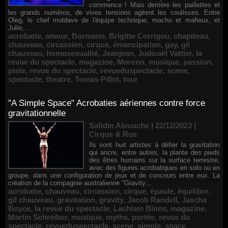
commence ! Mais derrière les paillettes et
les grands numéros, de vives tensions agitent les coulisses. Entre
Oleg, le chef moldave de l'équipe technique, macho et mafieux, et
Julie,...
acrobatie
,
amour
,
Bormann
,
Brigitte Corrigou
,
chapiteau
,
chauveau
,
circassien
,
cirque
,
émancipation
,
gay
,
gil
chauveau
,
homosexualité
,
Jeanjean
,
Judicaël Vattier
,
la
revue du spectacle
,
magazine
,
Moreno
,
musique
,
passion
,
piste
,
revue du spectacle
,
revueduspectacle
,
scene
,
spectacle
,
theatre
,
Tomas-Pillot
,
tour
"A Simple Space" Acrobaties aériennes contre force
gravitationnelle
Safidin Alouache | 22/12/2023
|
Cirque & Rue
Ils sont huit artistes à défier la gravitation
qui ancre, entre autres, la plante des pieds
des êtres humains sur la surface terrestre,
avec des figures acrobatiques en solo ou en
groupe, dans une configuration de jeux et de concours entre eux. La
création de la compagnie australienne "Gravity...
acrobatie
,
chauveau
,
circassien
,
cirque
,
épaule
,
équilibre
,
gil chauveau
,
gravitation
,
gravity
,
Jacob Randell
,
Jascha
Boyce
,
la revue du spectacle
,
Lachlam Binns
,
magazine
,
Martin Schreiber
,
musique
,
myths
,
portée
,
revue du
spectacle
,
revueduspectacle
,
scene
,
simple
,
space
,