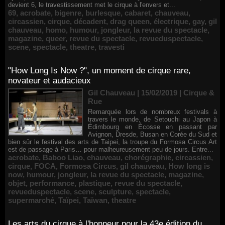
devient 6, le travestissement met le cirque à l'envers et...
69
,
acrobate
,
bigenre
,
burlesque
,
cabaret
,
chauveau
,
circassien
,
cirque
,
décadent
,
drag queen
,
électrique
,
gay
,
gil
chauveau
,
homo
,
humour
,
jongleur
,
la revue du spectacle
,
magazine
,
queer
,
revue du spectacle
,
revueduspectacle
,
scene
,
spectacle
,
theatre
,
travesti
"How Long Is Now ?", un moment de cirque rare,
novateur et audacieux
Gil Chauveau | 15/02/2019
|
Cirque &
Rue
Remarquée lors de nombreux festivals à
travers le monde, de Setouchi au Japon à
Édimbourg en Écosse en passant par
Avignon, Dresde, Busan en Corée du Sud et
bien sûr le festival des arts de Taipei, la troupe du Formosa Circus Art
est de passage à Paris… pour malheureusement peu de jours. Entre...
acrobate
,
Baboo Liao
,
chauveau
,
chorégraphie
,
circassien
,
cirque
,
FOCA
,
Formosa Circus
,
gil chauveau
,
How long is
now
,
humour
,
jongleur
,
la revue du spectacle
,
magazine
,
objet
,
performance
,
plastique
,
revue du spectacle
,
revueduspectacle
,
scene
,
sculpture
,
spectacle
,
supermarché
,
Taïpei
,
Taïwan
,
theatre
Les arts du cirque à l'honneur pour la 43e édition du