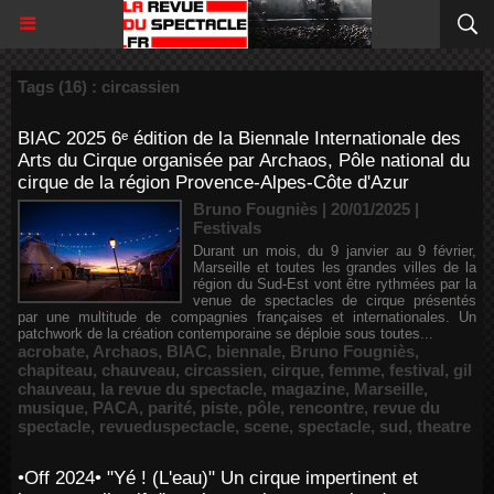
Tags (16) : circassien
BIAC 2025 6ᵉ édition de la Biennale Internationale des
Arts du Cirque organisée par Archaos, Pôle national du
cirque de la région Provence-Alpes-Côte d'Azur
Bruno Fougniès | 20/01/2025
|
Festivals
Durant un mois, du 9 janvier au 9 février,
Marseille et toutes les grandes villes de la
région du Sud-Est vont être rythmées par la
venue de spectacles de cirque présentés
par une multitude de compagnies françaises et internationales. Un
patchwork de la création contemporaine se déploie sous toutes...
acrobate
,
Archaos
,
BIAC
,
biennale
,
Bruno Fougniès
,
chapiteau
,
chauveau
,
circassien
,
cirque
,
femme
,
festival
,
gil
chauveau
,
la revue du spectacle
,
magazine
,
Marseille
,
musique
,
PACA
,
parité
,
piste
,
pôle
,
rencontre
,
revue du
spectacle
,
revueduspectacle
,
scene
,
spectacle
,
sud
,
theatre
•Off 2024• "Yé ! (L'eau)" Un cirque impertinent et