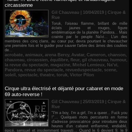
circassienne
Gil Chauveau | 10/04/2019
|
Cirque &
Rue
Toruk, l'oiseau flamme, brillant de mille
éclats jaunes et rouges, figure
emblématique de la planète Pandora... Mais
crainte par le peuple Na'vi... L'un des
membres des cinq clans, au cœur pur, devra pourtant le chevaucher
une première fois et le guider pour sauver l'arbre des âmes des coulées
de...
acrobate
,
animaux
,
arena Bercy
,
Avatar
,
Cameron
,
chanson
,
chauveau
,
circassien
,
équilibre
,
fleur
,
gil chauveau
,
humour
,
la revue du spectacle
,
magazine
,
Michel Lemieux
,
Na'vi
,
Pandora
,
revue du spectacle
,
revueduspectacle
,
scene
,
soleil
,
spectacle
,
theatre
,
toruk
,
Victor Pilon
Cirque ultra électrisé et déjanté pour cabaret en mode
69 auto-reverse !
Gil Chauveau | 25/03/2019
|
Cirque &
Rue
"I'm a boy, I'm a girl, I'm a queer... Fuck you
!"… Quelques mots percutants en forme
d'adresse provocatrice pour introduire deux
heures d'un cabaret enflammé, endiablé,
épicé, sensuel et insolemment travesti… Quand le 6 devient 9, le 9