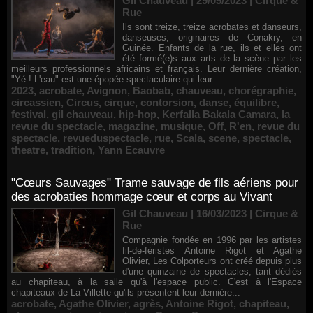
Gil Chauveau | 29/05/2023
|
Cirque &
Rue
Ils sont treize, treize acrobates et danseurs,
danseuses, originaires de Conakry, en
Guinée. Enfants de la rue, ils et elles ont
été formé(e)s aux arts de la scène par les
meilleurs professionnels africains et français. Leur dernière création,
"Yé ! L'eau" est une épopée spectaculaire qui leur...
2023
,
acrobate
,
Avignon
,
Baobab
,
chauveau
,
chorégraphie
,
circassien
,
Circus
,
cirque
,
contorsion
,
danse
,
équilibre
,
festival
,
gil chauveau
,
hip-hop
,
Kerfalla Bakala Camara
,
la
revue du spectacle
,
magazine
,
musique
,
Off
,
R'en
,
revue du
spectacle
,
revueduspectacle
,
rue
,
Scala
,
scene
,
spectacle
,
theatre
,
tradition
,
Yann Ecauvre
"Cœurs Sauvages" Trame sauvage de fils aériens pour
des acrobaties hommage cœur et corps au Vivant
Gil Chauveau | 16/03/2023
|
Cirque &
Rue
Compagnie fondée en 1996 par les artistes
fil-de-féristes Antoine Rigot et Agathe
Olivier, Les Colporteurs ont créé depuis plus
d'une quinzaine de spectacles, tant dédiés
au chapiteau, à la salle qu'à l'espace public. C'est à l'Espace
chapiteaux de La Villette qu'ils présentent leur dernière...
acrobate
,
Agathe Olivier
,
agrès
,
Antoine Rigot
,
chapiteau
,