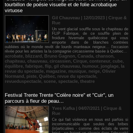
tourbillon de poésie visuelle et de folie acrobatique
virtuose
Gil Chauveau | 12/01/2023
|
Cirque &
Rue
Un vent glacial souffle sous le chapiteau de
FLIP Fabrique, de ce souffle plein de
froidure hivernale québécoise qui vous
emporte dans de blanches contrées
oubliées où le monde revêt de lourds manteaux neigeux… l'occasion
rêvée pour les artistes la la compagnie circassienne basée à Québec...
acrobate
,
blizzard
,
Bruno Gagnon
,
Canada
,
chanson
,
chapiteau
,
chauveau
,
circassien
,
Cirque
,
conteneur
,
cube
,
équilibre
,
fabrique
,
flip
,
gil chauveau
,
humour
,
jonglage
,
la
revue du spectacle
,
magazine
,
musique
,
neige
,
Olivier
Normand
,
piste
,
Québec
,
revue du spectacle
,
revueduspectacle
,
scene
,
spectacle
,
theatre
Festival Trente Trente "Colère noire" et "Cuir", un
parcours à fleur de peau…
Yves Kafka | 04/07/2021
|
Cirque &
Rue
Ce qui fait violence en nous est parfois si
incommunicable que seules des bribes
(in)articulées - comme des éclats de verre
brisé - se fraient un chemin dans l'obscurité