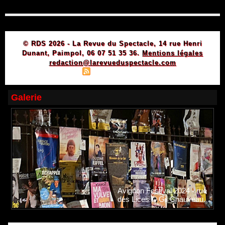
© RDS 2026 - La Revue du Spectacle, 14 rue Henri
Dunant, Paimpol, 06 07 51 35 36.
Mentions légales
redaction@larevueduspectacle.com
|
|
Plan du site
Syndication
Powered by WM
Galerie
Avignon Festival 2024 - rue
des Lices © Gil Chauveau.