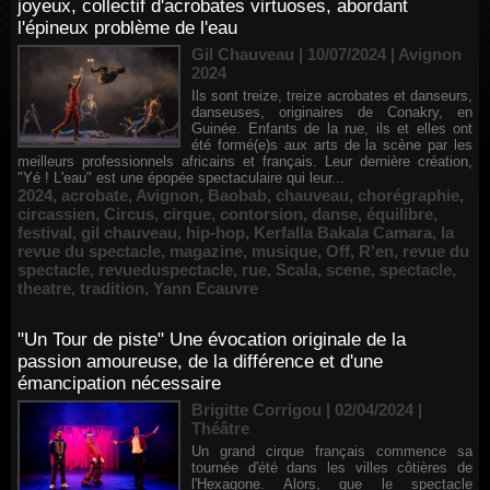
joyeux, collectif d'acrobates virtuoses, abordant
l'épineux problème de l'eau
Gil Chauveau | 10/07/2024
|
Avignon
2024
Ils sont treize, treize acrobates et danseurs,
danseuses, originaires de Conakry, en
Guinée. Enfants de la rue, ils et elles ont
été formé(e)s aux arts de la scène par les
meilleurs professionnels africains et français. Leur dernière création,
"Yé ! L'eau" est une épopée spectaculaire qui leur...
2024
,
acrobate
,
Avignon
,
Baobab
,
chauveau
,
chorégraphie
,
circassien
,
Circus
,
cirque
,
contorsion
,
danse
,
équilibre
,
festival
,
gil chauveau
,
hip-hop
,
Kerfalla Bakala Camara
,
la
revue du spectacle
,
magazine
,
musique
,
Off
,
R'en
,
revue du
spectacle
,
revueduspectacle
,
rue
,
Scala
,
scene
,
spectacle
,
theatre
,
tradition
,
Yann Ecauvre
"Un Tour de piste" Une évocation originale de la
passion amoureuse, de la différence et d'une
émancipation nécessaire
Brigitte Corrigou | 02/04/2024
|
Théâtre
Un grand cirque français commence sa
tournée d'été dans les villes côtières de
l'Hexagone. Alors, que le spectacle