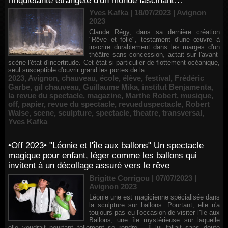
l'inquiétante étrangeté d'un monde fascinant…
Yves Kafka | 18/07/2023
|
Avignon
2023
Claude Régy, dans sa dernière création
"Rêve et folie", testament d'une œuvre à
inscrire durablement dans les marges d'un
théâtre sans concession, actait sur l'avant-
scène l'état d'incertitude. Cet état si particulier de flottement océanique,
seul susceptible d'ouvrir grand les portes de la...
2023
,
Avignon
,
chauveau
,
école
,
élève
,
festival
,
Frédéric
Garbe
,
gil chauveau
,
Guillaume Mika
,
institut Benjamenta
,
la revue du spectacle
,
magazine
,
Marthe Robert
,
musique
,
off
,
papier
,
revue du spectacle
,
revueduspectacle
,
Robert
Walse
,
scene
,
sculpture
,
spectacle
,
theatre
,
transversal
,
Yves Kafka
•Off 2023• "Léonie et l'île aux ballons" Un spectacle
magique pour enfant, léger comme les ballons qui
invitent à un décollage assuré vers le rêve
Brigitte Corrigou | 07/07/2023
|
Avignon 2023
Léonie une est magicienne spécialisée dans
la sculpture sur ballons. Pourtant, elle n'a
toujours pas eu l'occasion de visiter l'île aux
Ballons, une île mystérieuse sur laquelle
elle voudrait pourtant tellement se rendre… Il lui fallait sans doute