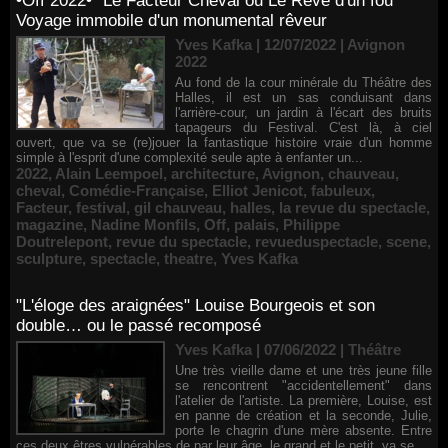
•Off 2022• "Le Facteur Cheval ou Le Rêve d'un fou"
Voyage immobile d'un monumental rêveur
Yves Kafka | 12/07/2022
|
Avignon
2022
Au fond de la cour minérale du Théâtre des
Halles, il est un sas conduisant dans
l'arrière-cour, un jardin à l'écart des bruits
tapageurs du Festival. C'est là, à ciel
ouvert, que va se (re)jouer la fantastique histoire vraie d'un homme
simple à l'esprit d'une complexité seule apte à enfanter un...
2022
,
Alain Leempoel
,
architecture
,
Avignon
,
chauveau
,
cheval
,
Comédie-Française
,
Elliot Jenicot
,
fabuleux
,
Facteur
,
festival
,
gil chauveau
,
halles
,
la revue du spectacle
,
magazine
,
Nadine Monfils
,
Off
,
palais
,
Philippe
Doutrelepont
,
revue du spectacle
,
revueduspectacle
,
scene
,
sculpture
,
spectacle
,
theatre
,
Yves Kafka
"L'éloge des araignées" Louise Bourgeois et son
double… ou le passé recomposé
Yves Kafka | 07/06/2022
|
Théâtre
Une très vieille dame et une très jeune fille
se rencontrent "accidentellement" dans
l'atelier de l'artiste. La première, Louise, est
en panne de création et la seconde, Julie,
porte le chagrin d'une mère absente. Entre
ces deux êtres vulnérables de par leur âge, le grand et le petit, va se...