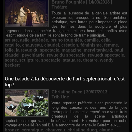
Bruno Fougniès | 14/03/2018
|
Théâtre
Toute la jeunesse de la géniale artiste est
exposée ici, presque à nu. Son ambition
artistique, ses luttes pour imposer la place
des femmes dans la sculpture et plus
largement dans la société française ; et ses heurts et conflits avec
l'esprit étriqué de sa famille sont le fond de trame principal...
artiste
,
asile
,
athénée
,
bruno fougniès
,
camille
,
célia
catalifo
,
chauveau
,
claudel
,
création
,
féminisme
,
femme
,
folie
,
la revue du spectacle
,
magazine
,
meryl tankard
,
paul
claudel
,
psychiatrie
,
revue du spectacle
,
revueduspectacle
,
scene
,
sculpture
,
spectacle
,
statuaire
,
theatre
,
wendy
beckett
Une balade à la découverte de l’art septentrional, c’est
top !
Christine Ducq | 30/07/2013
|
Trib'Une
Votre reporter préférée s’est promenée le
long des canaux et des rues de la jolie
métropole lilloise et a repéré pour vous trois
créateurs de la scène artistique
septentrionale qui valent le déplacement. En voiture pour un riche
voyage ensoleillé (eh oui !) à la rencontre de Marie-Jo Bétrémieux,...
bronze
,
céramique
,
chauveau
,
christine ducq
,
claude