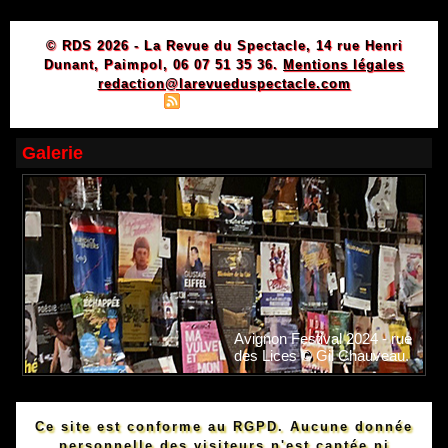
© RDS 2026 - La Revue du Spectacle, 14 rue Henri
Dunant, Paimpol, 06 07 51 35 36.
Mentions légales
redaction@larevueduspectacle.com
|
|
Plan du site
Syndication
Powered by WM
Galerie
Avignon Festival 2024 - rue
des Lices © Gil Chauveau.
Ce site est conforme au RGPD. Aucune donnée
personnelle des visiteurs n'est captée ni