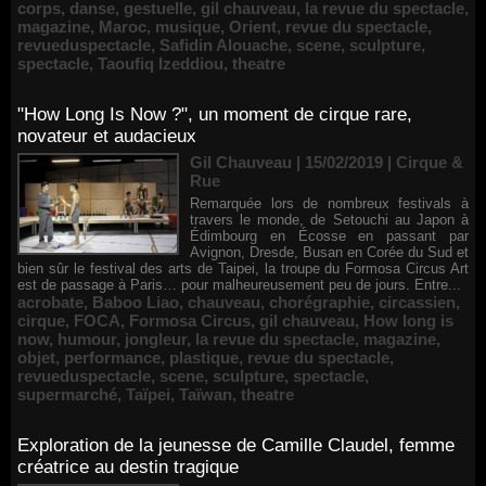
corps
,
danse
,
gestuelle
,
gil chauveau
,
la revue du spectacle
,
magazine
,
Maroc
,
musique
,
Orient
,
revue du spectacle
,
revueduspectacle
,
Safidin Alouache
,
scene
,
sculpture
,
spectacle
,
Taoufiq Izeddiou
,
theatre
"How Long Is Now ?", un moment de cirque rare,
novateur et audacieux
Gil Chauveau | 15/02/2019
|
Cirque &
Rue
Remarquée lors de nombreux festivals à
travers le monde, de Setouchi au Japon à
Édimbourg en Écosse en passant par
Avignon, Dresde, Busan en Corée du Sud et
bien sûr le festival des arts de Taipei, la troupe du Formosa Circus Art
est de passage à Paris… pour malheureusement peu de jours. Entre...
acrobate
,
Baboo Liao
,
chauveau
,
chorégraphie
,
circassien
,
cirque
,
FOCA
,
Formosa Circus
,
gil chauveau
,
How long is
now
,
humour
,
jongleur
,
la revue du spectacle
,
magazine
,
objet
,
performance
,
plastique
,
revue du spectacle
,
revueduspectacle
,
scene
,
sculpture
,
spectacle
,
supermarché
,
Taïpei
,
Taïwan
,
theatre
Exploration de la jeunesse de Camille Claudel, femme
créatrice au destin tragique