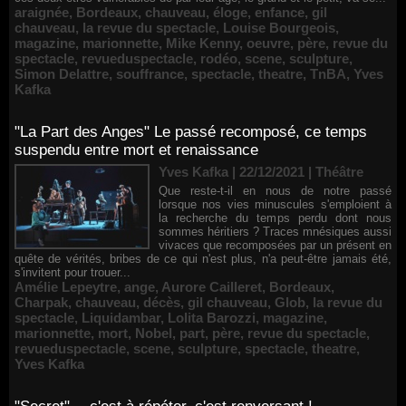
araignée
,
Bordeaux
,
chauveau
,
éloge
,
enfance
,
gil
chauveau
,
la revue du spectacle
,
Louise Bourgeois
,
magazine
,
marionnette
,
Mike Kenny
,
oeuvre
,
père
,
revue du
spectacle
,
revueduspectacle
,
rodéo
,
scene
,
sculpture
,
Simon Delattre
,
souffrance
,
spectacle
,
theatre
,
TnBA
,
Yves
Kafka
"La Part des Anges" Le passé recomposé, ce temps
suspendu entre mort et renaissance
Yves Kafka | 22/12/2021
|
Théâtre
Que reste-t-il en nous de notre passé
lorsque nos vies minuscules s'emploient à
la recherche du temps perdu dont nous
sommes héritiers ? Traces mnésiques aussi
vivaces que recomposées par un présent en
quête de vérités, bribes de ce qui n'est plus, n'a peut-être jamais été,
s'invitent pour trouer...
Amélie Lepeytre
,
ange
,
Aurore Cailleret
,
Bordeaux
,
Charpak
,
chauveau
,
décès
,
gil chauveau
,
Glob
,
la revue du
spectacle
,
Liquidambar
,
Lolita Barozzi
,
magazine
,
marionnette
,
mort
,
Nobel
,
part
,
père
,
revue du spectacle
,
revueduspectacle
,
scene
,
sculpture
,
spectacle
,
theatre
,
Yves Kafka