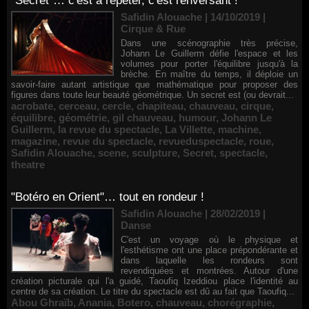
"Secret"… c'est à répéter, c'est renversant !
Safidin Alouache | 14/10/2019
|
Cirque & Rue
Dans une scénographie très précise,
Johann Le Guillerm défie l'espace et les
volumes pour porter l'équilibre jusqu'à la
brèche. En maître du temps, il déploie un
savoir-faire autant artistique que mathématique pour proposer des
figures dans toute leur beauté géométrique. Un secret est (ou devrait...
acrobate
,
cerceau
,
cercle
,
chapiteau
,
chauveau
,
cirque
,
équilibre
,
géométrie
,
gil chauveau
,
humour
,
Johann Le
Guillerm
,
la revue du spectacle
,
La Villette
,
machine
,
magazine
,
revue du spectacle
,
revueduspectacle
,
roue
,
Safidin Alouache
,
scene
,
sculpture
,
Secret
,
spectacle
,
theatre
"Botéro en Orient"… tout en rondeur !
Safidin Alouache | 28/02/2019
|
Danse
C'est un voyage où le physique et
l'esthétisme ont une place prépondérante et
dans laquelle les rondeurs sont
revendiquées et montrées. Autour d'une
création picturale qui l'a guidé, Taoufiq Izeddiou place l'identité au
centre de sa création. Le titre du spectacle est dû au fait que Taoufiq...
Abou Ghraïb
,
Anania
,
Botero
,
chauveau
,
chorégraphie
,