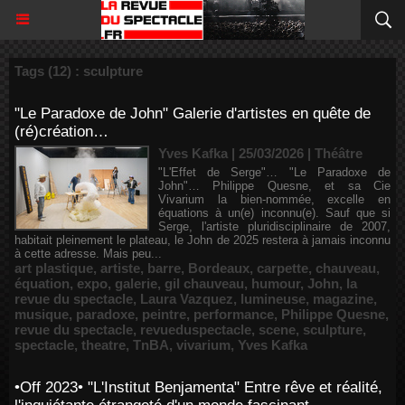
Tags (12) : sculpture
"Le Paradoxe de John" Galerie d'artistes en quête de
(ré)création…
Yves Kafka | 25/03/2026
|
Théâtre
"L'Effet de Serge"… "Le Paradoxe de
John"… Philippe Quesne, et sa Cie
Vivarium la bien-nommée, excelle en
équations à un(e) inconnu(e). Sauf que si
Serge, l'artiste pluridisciplinaire de 2007,
habitait pleinement le plateau, le John de 2025 restera à jamais inconnu
à cette adresse. Mais peu...
art plastique
,
artiste
,
barre
,
Bordeaux
,
carpette
,
chauveau
,
équation
,
expo
,
galerie
,
gil chauveau
,
humour
,
John
,
la
revue du spectacle
,
Laura Vazquez
,
lumineuse
,
magazine
,
musique
,
paradoxe
,
peintre
,
performance
,
Philippe Quesne
,
revue du spectacle
,
revueduspectacle
,
scene
,
sculpture
,
spectacle
,
theatre
,
TnBA
,
vivarium
,
Yves Kafka
•Off 2023• "L'Institut Benjamenta" Entre rêve et réalité,