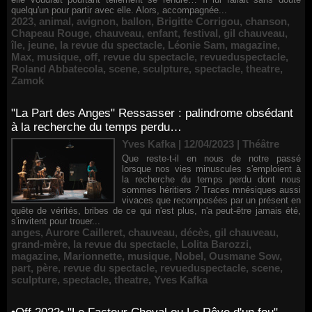
quelqu'un pour partir avec elle. Alors, accompagnée...
2023
,
animal
,
avignon
,
ballon
,
Brigitte Corrigou
,
chanson
,
Chapeau Rouge
,
chauveau
,
enfant
,
festival
,
gil chauveau
,
île
,
jeune
,
la revue du spectacle
,
Léonie Sam
,
magazine
,
Max
,
musique
,
off
,
revue du spectacle
,
revueduspectacle
,
Roland Abbatecola
,
scene
,
sculpture
,
spectacle
,
theatre
,
Zamok
"La Part des Anges" Ressasser : palindrome obsédant
à la recherche du temps perdu…
Yves Kafka | 12/04/2023
|
Théâtre
Que reste-t-il en nous de notre passé
lorsque nos vies minuscules s'emploient à
la recherche du temps perdu dont nous
sommes héritiers ? Traces mnésiques aussi
vivaces que recomposées par un présent en
quête de vérités, bribes de ce qui n'est plus, n'a peut-être jamais été,
s'invitent pour trouer...
anges
,
Aurore Cailleret
,
chauveau
,
décès
,
gil chauveau
,
grand-mère
,
la revue du spectacle
,
Lolita Barozzi
,
magazine
,
Marionnette
,
musique
,
Nobel
,
Ousmane Sow
,
part
,
père
,
revue du spectacle
,
revueduspectacle
,
scene
,
sculpture
,
spectacle
,
theatre
,
Yves Kafka