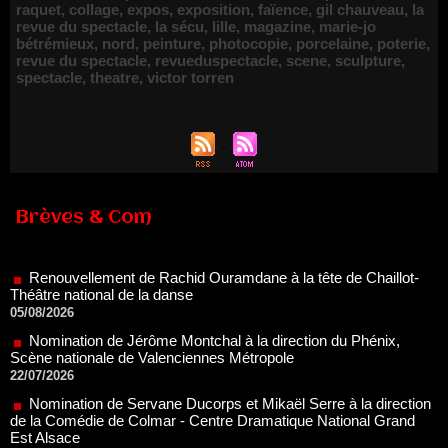
raquet
,
collage
,
expos
,
exposition
,
faïence
,
gil chauveau
,
la
revue du spectacle
,
la sécu
,
lille
,
magazine
,
marie-jo
bétrémieux
,
nord
,
peinture
,
photocopie
,
porcelaine
,
poterie
,
revue du spectacle
,
revueduspectacle
,
scene
,
sculpture
,
spectacle
,
theatre
,
victor torren
Brèves & Com
Renouvellement de Rachid Ouramdane à la tête de Chaillot-
Théâtre national de la danse
05/08/2026
Nomination de Jérôme Montchal à la direction du Phénix,
Scène nationale de Valenciennes Métropole
22/07/2026
Nomination de Servane Ducorps et Mikaël Serre à la direction
de la Comédie de Colmar - Centre Dramatique National Grand
Est Alsace
07/07/2026
Thomas Jolly et Laëtitia Guédon nommés à la direction du