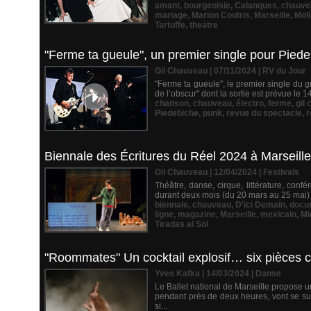
amant
,
bourgeoisie
,
Calanques
,
chauve
mariage
,
Marion Coutris
,
Marseille
,
Moli
Tartuffe
,
theatre
"Ferme ta gueule", un premier single pour Pied
Gil Chauveau | 07/11/2024
|
RV du Jour
"Ferme ta gueule", le premier single du gr
de l’obscur" dont la sortie est prévue le 
chanson
,
chauveau
,
électro
,
ferme
,
gil
Piedebiche
,
punk
,
revue du spectacle
,
r
Biennale des Écritures du Réel 2024 à Marseille
Gil Chauveau | 12/04/2024
|
Festivals
Théâtre, danse, cirque, littérature, conf
durant deux mois (du 20 mars au 25 mai) d
biennale
,
chauveau
,
D'ici Demain
,
docu
ligne
,
magazine
,
Marseille
,
mexicain
,
Mi
Tiradas al Sol
"Roommates" Un cocktail explosif… six pièces c
Yves Kafka | 14/03/2024
|
Danse
Le Ballet national de Marseille propose u
pendant près de deux heures, vont se su
si...