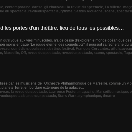
ue
,
contemporaine
,
danse
,
gil chauveau
,
la revue du spectacle
,
La Villette
,
maga
ue du spectacle
,
revueduspectacle
,
rythme
,
Safidin Alouache
,
scene
,
spectacl
 les portes d'un théâtre, lieu de tous les possibles…
n qu'il voue aux vies minuscules, n'a de cesse d'explorer le monde océanique des 
non moins engagé "Le rouge éternel des coquelicots", il poursuit sa recherche du 
uveau
,
comédien
,
coulisses
,
destiné
,
festival
,
François Cervantes
,
gil chauveau
ne
,
Marseille
,
Off
,
revue du spectacle
,
revueduspectacle
,
scene
,
spectacle
,
Tag
isée par les musiciens de l'Orchestre Philharmonique de Marseille, comme un vi
a planète Terre, en bordure extérieure de la galaxie…
auveau
,
la revue du spectacle
,
Lawrence Foster
,
magazine
,
Marseille
,
musique
,
o
vueduspectacle
,
scene
,
spectacle
,
Stars Wars
,
symphonique
,
theatre