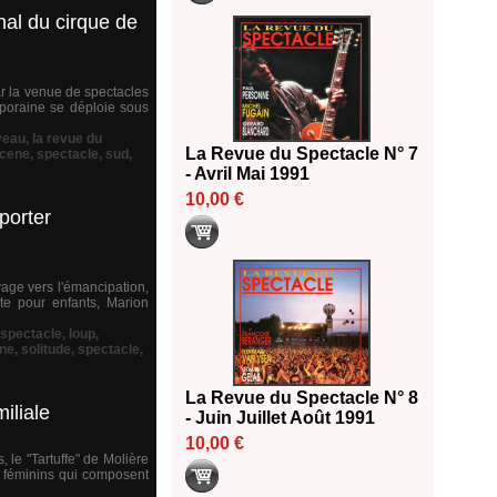
nal du cirque de
par la venue de spectacles
mporaine se déploie sous
veau
,
la revue du
La Revue du Spectacle N° 7
cene
,
spectacle
,
sud
,
- Avril Mai 1991
10,00 €
porter
age vers l'émancipation,
nte pour enfants, Marion
 spectacle
,
loup
,
ne
,
solitude
,
spectacle
,
La Revue du Spectacle N° 8
iliale
- Juin Juillet Août 1991
10,00 €
 le "Tartuffe" de Molière
t féminins qui composent