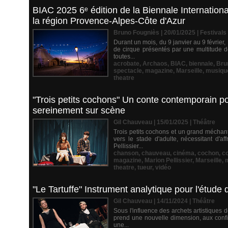
BIAC 2025 6ᵉ édition de la Biennale Internation
la région Provence-Alpes-Côte d'Azur
Bruno Fougniès | 20/01/2025
|
Festivals
Durant un mois, du 9 janvier au 9 février,
de cirque présentés par une multitude d
toutes...
acrobate
,
Archaos
,
BIAC
,
biennale
,
Bru
spectacle
,
magazine
,
Marseille
,
musiqu
theatre
"Trois petits cochons" Un conte contemporain pou
sereinement sur scène
Gil Chauveau | 15/01/2025
|
Théâtre
Trois petits cochons et un grand méchan
vers le stade d'adulte, nécessitant d'a
Pellissier...
chanson
,
chauveau
,
cinéma
,
cochon
,
c
magazine
,
Marion Pellissier
,
Marseille
,
theatre
,
tueur
,
vidéo
"Le Tartuffe" Instrument analytique pour l'étude 
Gil Chauveau | 14/11/2024
|
Théâtre
Sous l'influence des archets artistiques
prend une nouvelle dimension, aux confin
une...