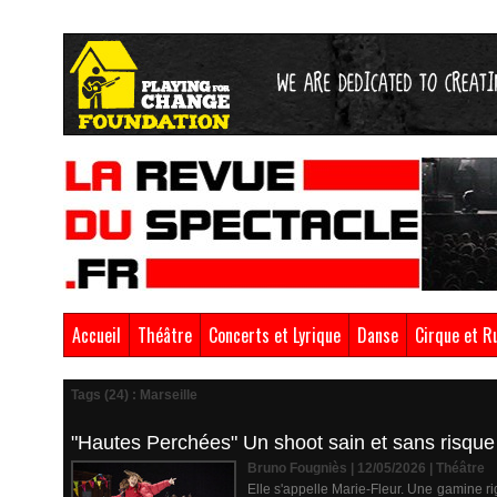
Accueil
Théâtre
Concerts et Lyrique
Danse
Cirque et R
Tags (24) : Marseille
"Hautes Perchées" Un shoot sain et sans risque
Bruno Fougniès | 12/05/2026
|
Théâtre
Elle s'appelle Marie-Fleur. Une gamine r