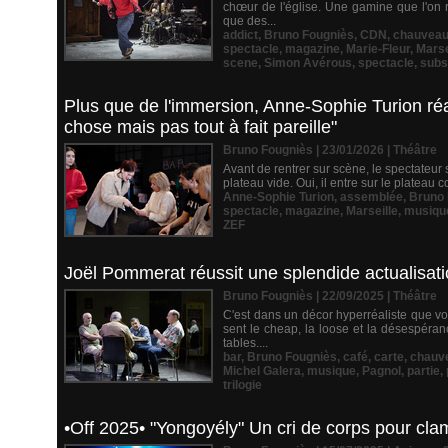
chœur de l'église. Une gamine que l'on 
que des...
addict
,
Bruno Fougniès
,
CDN
,
chauvea
spectacle
,
magazine
,
Marie-Fleur
,
Marse
scene
,
Simon Avérous
,
spectacle
,
subs
Plus que de l'immersion, Anne-Sophie Turion réal
chose mais pas tout à fait pareille"
Bruno Fougniès | 23/01/2026
|
Théâtre
Avant de rentrer sur scène, le spectateur 
plateau vide. Oui, il entre sur le platea
Anne-Sophie Turion
,
assemblée
,
Bruno 
spectacle
,
magazine
,
Marseille
,
musiqu
ZEF
Joël Pommerat réussit une splendide actualisat
Bruno Fougniès | 22/09/2025
|
Théâtre
C'est dans un décor hyperréaliste que v
sent le cheap, la loose et la désespéran
tables....
bar
,
Bruno Fougniès
,
café
,
carte
,
chauv
Michel Galera
,
musique
,
Pagnol
,
partie
,
trilogie
•Off 2025• "Yongoyély" Un cri de corps pour cla