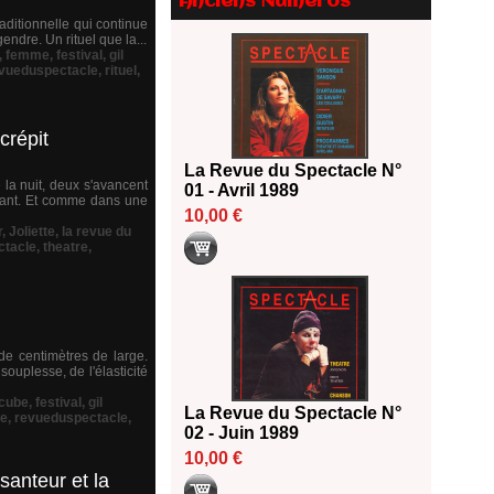
Anciens Numéros
2026
ditionnelle qui continue
18/06/2026
endre. Un rituel que la...
,
femme
,
festival
,
gil
Les 10 lauréats du Fonds
vueduspectacle
,
rituel
,
Grandes Formes Théâtre 2026
SACD
13/06/2026
crépit
Nomination de Nathalie
La Revue du Spectacle N°
Garraud et Olivier Saccomano à
a nuit, deux s'avancent
01 - Avril 1989
la direction du Théâtre de
devant. Et comme dans une
Gennevilliers - CDN
10,00 €
r
,
Joliette
,
la revue du
13/06/2026
ctacle
,
theatre
,
Dispositif SACD Auteurs
d'espaces : les lauréats 2026
18/03/2026
e centimètres de large.
ouplesse, de l'élasticité
cube
,
festival
,
gil
La Revue du Spectacle N°
le
,
revueduspectacle
,
02 - Juin 1989
10,00 €
santeur et la