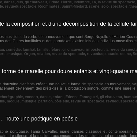
to
,
danse
,
duo
,
gil chauveau
,
Grime
,
Horde
,
indompté
,
La
,
la revue du spectacle
,
le
,
revueduspectacle
,
Roommates
,
Sainnt-Médard
,
scene
,
solo
,
spectacle
,
thea
de la composition et d'une décomposition de la cellule fam
 des musiciens du verbe et du mouvement que sont Serge Noyelle et Marion Coutris,
s des fêlures familiales et des paradoxes existentiels des individus masculins e
au
,
comédie
,
familial
,
famille
,
fêlure
,
gil chauveau
,
imposteur
,
la revue du spect
ère
,
musique
,
Orgon
,
relation
,
revue du spectacle
,
revueduspectacle
,
scene
,
Se
 forme de marelle pour douze enfants et vingt-quatre m
une douzaine d'enfants créent une nouvelle forme de spectacle en mouvement, s'ap
acement deviennent des prétextes à la production sonore, comme une marelle 
chorégraphie
,
concert
,
danse
,
enfant
,
Étienne Fanteguzzi
,
gil chauveau
,
humour
lle
,
module
,
musique
,
partition
,
pôle sud
,
revue du spectacle
,
revueduspectacl
le… Toute une poétique en poésie
égraphe portugaise, Tânia Carvalho, marie danses classique et contemporaine
aire. Le silence et la musique accompagnent les gestiques tout en beauté donn