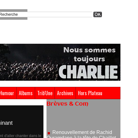
Humour
Albums
Trib'Une
Archives
Hors Plateau
Brèves & Com
Renouvellement de Rachid
Ouramdane à la tête de Chaillot-
inant
Théâtre national de la danse
05/08/2026
t d'aller chanter dans le
Nomination de Jérôme