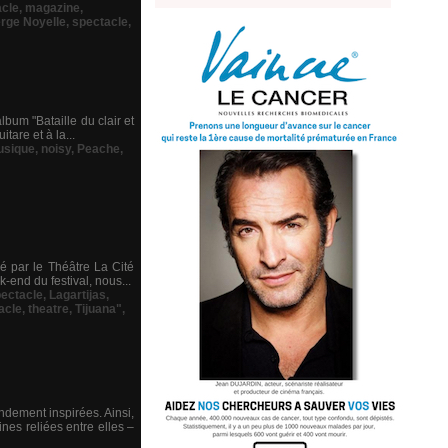
acle
,
magazine
,
rge Noyelle
,
spectacle
,
lbum "Bataille du clair et
tare et à la...
sique
,
noisy
,
Peache
,
sé par le Théâtre La Cité
-end du festival, nous...
pectacle
,
Lagartijas
,
acle
,
theatre
,
Tijuana"
,
ndement inspirées. Ainsi,
es reliées entre elles –