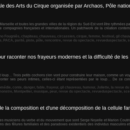
ale des Arts du Cirque organisée par Archaos, Pôle natio
 Marseille et toutes les grandes villes de la région du Sud-Est vont être rythmées 
e compagnies françaises et internationales. Un patchwork de la création conte
no Fougniès
,
chapiteau
,
chauveau
,
circassien
,
cirque
,
femme
,
festival
,
gil chau
e
,
PACA
,
parité
,
piste
,
pôle
,
rencontre
,
revue du spectacle
,
revueduspectacle
,
s
r raconter nos frayeurs modernes et la difficulté de les 
t loup… Trois petits cochons s'en vont pour construire leur maison, comme un voy
ffronter ses peurs intimes, celles-ci étant représentées par le loup… De ce co
omédie
,
conte
,
danger
,
fable
,
frayeur
,
gil chauveau
,
humour
,
Joliette
,
la revue du
monstre
,
Montpellier
,
musique
,
peur
,
revue du spectacle
,
revueduspectacle
,
sce
de la composition et d'une décomposition de la cellule fam
 des musiciens du verbe et du mouvement que sont Serge Noyelle et Marion Coutris,
s des fêlures familiales et des paradoxes existentiels des individus masculins e