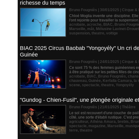
richesse du temps
Bruno Fougniès | 30/01/2025
|
Cirque &
Chloé Moglia invente une discipline. Elle
l'ont rejointe pour travailler la suspension
acrobate
,
acroche
,
BIAC
,
Bruno Fougni
Marseille
,
mât
,
Mélusine Lavinet-Drouet
suspension
,
theatre
,
voltige
BIAC 2025 Circus Baobab "Yongoyély" Un cri de 
Guinée
Bruno Fougniès | 24/01/2025
|
Cirque &
Ce sont 75 % des femmes guinéennes en 20
à être pratiqué sur les petites filles de c
acrobate
,
BIAC
,
Bruno Fougniès
,
chans
chauveau
,
Guinée
,
Kerfalla Camara
,
la
scene
,
spectacle
,
theatre
,
Yongoyély
"Gundog - Chien-Fusil", une plongée originale et
Bruno Fougniès | 21/01/2025
|
Théâtre
Le sol est recouvert d'une couche de paill
côté, une sorte d'établi rustique. C'est pr
agriculteur
,
Athéna Amara
,
brebis
,
Brun
spectacle
,
magazine
,
Marseille
,
musiqu
terre
,
theatre