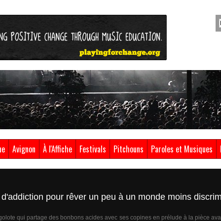
ue
Avignon
À l'Affiche
Festivals
Pitchouns
Paroles et Musiques
 d'addiction pour rêver un peu à un monde moins discrim
igolote qui partage des bonbons acides avec ses copines en prélude à la pièce avan