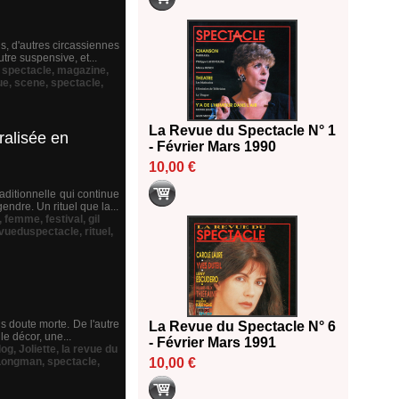
s, d'autres circassiennes
utre suspensive, et...
 spectacle
,
magazine
,
ue
,
scene
,
spectacle
,
La Revue du Spectacle N° 1
ralisée en
- Février Mars 1990
10,00 €
ditionnelle qui continue
endre. Un rituel que la...
,
femme
,
festival
,
gil
vueduspectacle
,
rituel
,
ns doute morte. De l'autre
La Revue du Spectacle N° 6
le décor, une...
- Février Mars 1991
dog
,
Joliette
,
la revue du
Longman
,
spectacle
,
10,00 €