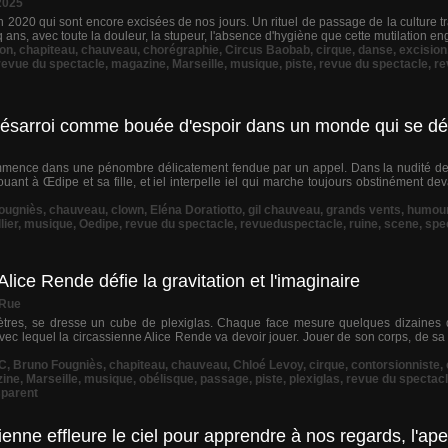
2025
20 qui sont encore excisées de nos jours. Un rituel de passage de la culture tra
inq ans, avec toute la douleur, la stupeur, l'absence d'hygiène que cette mutilation eng
on
,
chapiteau
,
chauveau
,
chorégraphie
,
Circus Baobab
,
cirque
,
danse
,
excision
 revue du spectacle
,
magazine
,
Marseille
,
musique
,
piste
,
revue du spectacle
,
re
 désarroi comme bouée d'espoir dans un monde qui se dé
ence dans une pénombre délicatement fendue par un appel. Dans la nudité de l
jouant à Œdipe et sa fille, et iel interpelle iel qui marche toujours obstinément 
ougniès
,
chauveau
,
clown
,
Eléna Doratiotto
,
gil chauveau
,
grands vents
,
humou
lier
,
musique
,
Oedipe
,
revue du spectacle
,
revueduspectacle
,
ruine
,
scene
,
spe
ice Rende défie la gravitation et l'imaginaire
 Rue
res, se dresse un cube de plexiglas. Chaque face mesure quelques dizaines d
vec lequel la circassienne Alice Rende va devoir jouer. Jouer de son corps, de sa s
C
,
Bruno Fougniès
,
chapiteau
,
chauveau
,
Chloé Levoy
,
cirque
,
contorsionniste
,
ine
,
Marseille
,
musique
,
obélisque
,
passage
,
piste
,
plexiglas
,
revue du spectac
sparent
nne effleure le ciel pour apprendre à nos regards, l'ape