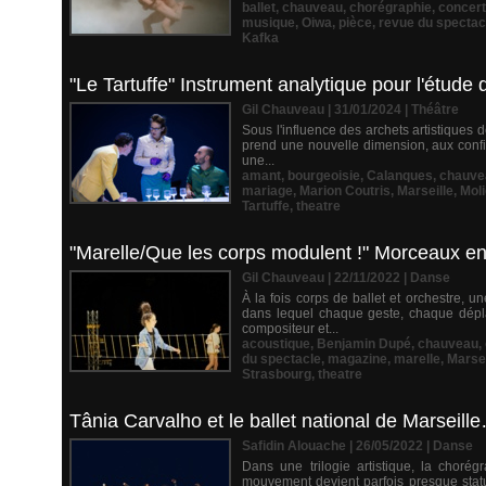
ballet
,
chauveau
,
chorégraphie
,
concer
musique
,
Oiwa
,
pièce
,
revue du spectac
Kafka
"Le Tartuffe" Instrument analytique pour l'étude 
Gil Chauveau | 31/01/2024
|
Théâtre
Sous l'influence des archets artistiques
prend une nouvelle dimension, aux confin
une...
amant
,
bourgeoisie
,
Calanques
,
chauve
mariage
,
Marion Coutris
,
Marseille
,
Moli
Tartuffe
,
theatre
"Marelle/Que les corps modulent !" Morceaux en
Gil Chauveau | 22/11/2022
|
Danse
À la fois corps de ballet et orchestre, 
dans lequel chaque geste, chaque dépl
compositeur et...
acoustique
,
Benjamin Dupé
,
chauveau
,
du spectacle
,
magazine
,
marelle
,
Marsei
Strasbourg
,
theatre
Tânia Carvalho et le ballet national de Marseil
Safidin Alouache | 26/05/2022
|
Danse
Dans une trilogie artistique, la chor
mouvement devient parfois presque statu