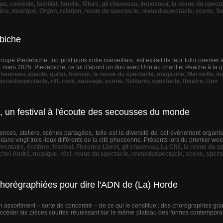
au
,
comédie
,
familial
,
famille
,
fêlure
,
gil chauveau
,
imposteur
,
la revue du spect
ère
,
musique
,
Orgon
,
relation
,
revue du spectacle
,
revueduspectacle
,
scene
,
Se
ebiche
oupe Piedebiche, trio post punk indie marseillais, est extrait de leur futur premier a
14 mars 2025. Piedebiche, ce fut d'abord un duo avec Unn au chant et Peache à la gui
 chauveau
,
gueule
,
guitar
,
humour
,
la revue du spectacle
,
magazine
,
Marseille
,
mu
evueduspectacle
,
riff
,
rock
,
sauvage
,
scene
,
Solitario
,
spectacle
,
theatre
,
Unn
, un festival à l'écoute des secousses du monde
érences, ateliers, scènes partagées, telle est la diversité de cet événement organi
ans vingt-trois lieux différents de la cité phocéenne. Présents lors du premier week
mentaire
,
écriture
,
festival
,
Florence Lloret
,
gil chauveau
,
La Cité
,
la revue du s
chel André
,
musique
,
réel
,
revue du spectacle
,
revueduspectacle
,
scene
,
spect
horégraphiées pour dire l'ADN de (La) Horde
n assortiment – sorte de concentré – de ce qui le constitue : des chorégraphies gra
ccéder six pièces courtes réunissant sur le même plateau des formes contemporain