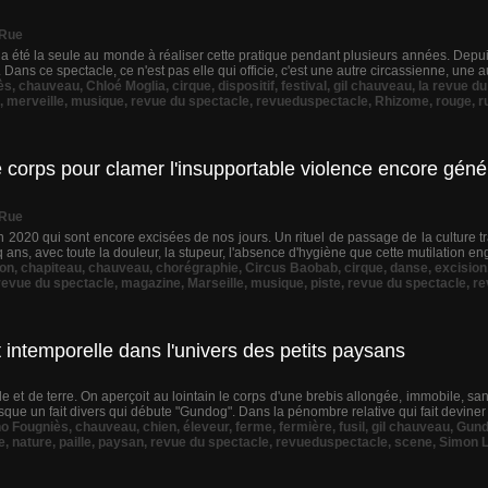
 Rue
 a été la seule au monde à réaliser cette pratique pendant plusieurs années. Depui
. Dans ce spectacle, ce n'est pas elle qui officie, c'est une autre circassienne, une a
ès
,
chauveau
,
Chloé Moglia
,
cirque
,
dispositif
,
festival
,
gil chauveau
,
la revue du
,
merveille
,
musique
,
revue du spectacle
,
revueduspectacle
,
Rhizome
,
rouge
,
r
corps pour clamer l'insupportable violence encore géné
 Rue
20 qui sont encore excisées de nos jours. Un rituel de passage de la culture tra
inq ans, avec toute la douleur, la stupeur, l'absence d'hygiène que cette mutilation eng
on
,
chapiteau
,
chauveau
,
chorégraphie
,
Circus Baobab
,
cirque
,
danse
,
excision
 revue du spectacle
,
magazine
,
Marseille
,
musique
,
piste
,
revue du spectacle
,
re
 intemporelle dans l'univers des petits paysans
e et de terre. On aperçoit au lointain le corps d'une brebis allongée, immobile, sa
esque un fait divers qui débute "Gundog". Dans la pénombre relative qui fait deviner 
o Fougniès
,
chauveau
,
chien
,
éleveur
,
ferme
,
fermière
,
fusil
,
gil chauveau
,
Gun
e
,
nature
,
paille
,
paysan
,
revue du spectacle
,
revueduspectacle
,
scene
,
Simon 