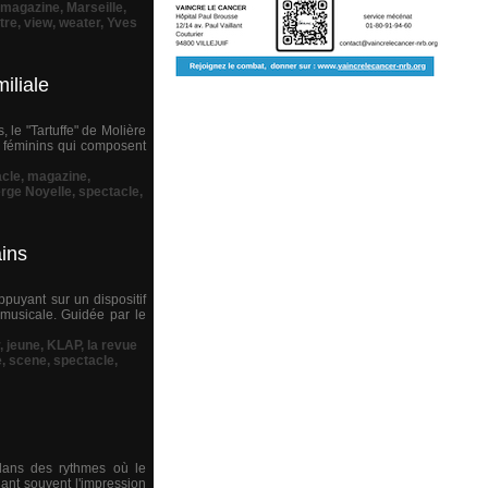
magazine
,
Marseille
,
tre
,
view
,
weater
,
Yves
iliale
 le "Tartuffe" de Molière
t féminins qui composent
acle
,
magazine
,
rge Noyelle
,
spectacle
,
ains
puyant sur un dispositif
musicale. Guidée par le
,
jeune
,
KLAP
,
la revue
e
,
scene
,
spectacle
,
 dans des rythmes où le
ant souvent l'impression