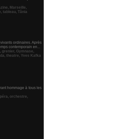
zine
,
Marseille
,
e
,
tableau
,
Tânia
vivants ordinaires. Après
temps contemporain en...
,
grenier
,
Gymnase
,
ada
,
theatre
,
Yves Kafka
brant hommage à tous les
péra
,
orchestre
,