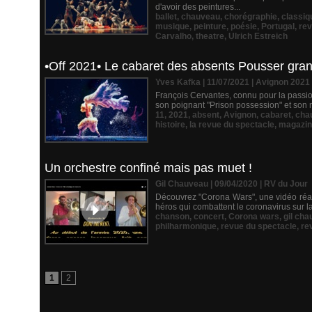
d'avoir des peintures...
ballet
,
chauveau
,
chorégraphie
,
classiq
musique
,
peinture
,
poésie
,
Portugal
,
rev
Carvalho
,
theatre
,
Ulrich Estreich
•Off 2021• Le cabaret des absents Pousser grand
Yves Kafka | 11/07/2021
|
Avignon 2021
François Cervantes, connu pour la passio
son poignant "Prison possession" et son 
11
,
2021
,
absent
,
Avignon
,
cabaret
,
cha
histoire
,
la revue du spectacle
,
magazi
Un orchestre confiné mais pas muet !
Gil Chauveau | 09/04/2020
|
RV du Jour
Découvrez "Corona Wars", une vidéo réal
héros qui combattent le coronavirus sur l
chanson
,
concert
,
Corona wars
,
gil ch
philharmonique
,
revue du spectacle
,
re
1
2