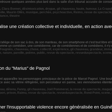
retrouve quelques années plus tard dans la salle d'un tribunal accusée de conso
u
,
Clara Bonnet
,
désintoxication
,
drogue
,
gil chauveau
,
haute
,
humour
,
La Crapul
ille
,
Maurin Ollès
,
musique
,
perchée
,
psychoactive
,
Reims
,
revue du spectacle
tance
,
theatre
ise une création collective et individuelle, en action a
s'allège de son sac à dos, de son manteau, de son smartphone et c'est tout libre et l
u comme un comédien, une comédienne, car de comédiennes et de comédiens, il n'y e
Fougniès
,
chauveau
,
chose
,
collectif
,
expérience
,
gil chauveau
,
grandeur
,
imme
e
,
nature
,
pareille
,
poème
,
public
,
revue du spectacle
,
revueduspectacle
,
scene
ion du "Marius" de Pagnol
ont apparaître les personnages principaux de la pièce de Marcel Pagnol. Une boul
ce avec sa vitrine réfrigérée, son percolateur en panne, ses viennoiseries éteinte
eau
,
détenu
,
Fanny
,
gil chauveau
,
Joël Pommerat
,
la revue du spectacle
,
magaz
port
,
prison
,
Raimu
,
revue du spectacle
,
revueduspectacle
,
Rond-Point
,
scene
,
mer l'insupportable violence encore généralisée en Guin