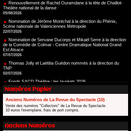
05/08/2026
Nomination de Jérôme Montchal à la direction du Phénix,
Scène nationale de Valenciennes Métropole
22/07/2026
Nomination de Servane Ducorps et Mikaël Serre à la direction
de la Comédie de Colmar - Centre Dramatique National Grand
Est Alsace
07/07/2026
Thomas Jolly et Laëtitia Guédon nommés à la direction du
TNP
02/07/2026
Fonds SACD Théâtre : les lauréats 2026
23/06/2026
Dispositif ARTCENA Écrire pour le cirque, les lauréats 2026 !
20/06/2026
Numéros Papier
Le palmarès des prix SACD 2026
Anciens Numéros de La Revue du Spectacle (10)
18/06/2026
Vente des numéros "Collectors" de La Revue du Spectacle.
Les 10 lauréats du Fonds Grandes Formes Théâtre 2026
10 euros l'exemplaire, frais de port compris.
SACD
13/06/2026
Anciens Numéros
Nomination de Nathalie Garraud et Olivier Saccomano à la