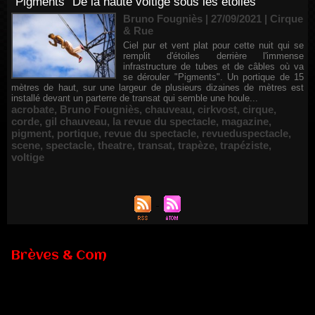
"Pigments" De la haute voltige sous les étoiles
Bruno Fougniès | 27/09/2021
|
Cirque
& Rue
Ciel pur et vent plat pour cette nuit qui se
remplit d'étoiles derrière l'immense
infrastructure de tubes et de câbles où va
se dérouler "Pigments". Un portique de 15
mètres de haut, sur une largeur de plusieurs dizaines de mètres est
installé devant un parterre de transat qui semble une houle...
acrobate
,
Bruno Fougniès
,
chauveau
,
cirkvost
,
cirque
,
corde
,
gil chauveau
,
la revue du spectacle
,
magazine
,
pigment
,
portique
,
revue du spectacle
,
revueduspectacle
,
scene
,
spectacle
,
theatre
,
transat
,
trapèze
,
trapéziste
,
voltige
Brèves & Com
Renouvellement de Rachid Ouramdane à la tête de Chaillot-
Théâtre national de la danse