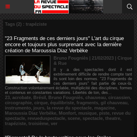
Tags (2) : trapéziste
"23 Fragments de ces derniers jours" L'art du cirque
encore et toujours plus surprenant avec la dernière
création de Maroussia Diaz Verbèke
Bruno Fougniès | 21/02/2023
|
Cirque
& Rue
Il y a des spectacles dont il est
extrêmement difficile de rendre compte tant
ils sont loin des normes. "23 Fragments de
ces derniers jours" fait partie de ceux-là.
Construction volontairement éclatée, multiplicité des disciplines, formes
et contenus en constantes variations. Libertés de ton, des...
23
,
acrobate
,
Brésil
,
Bruno Fougniès
,
chauveau
,
circassien
,
circographie
,
cirque
,
équilibriste
,
fragments
,
gil chauveau
,
instrumento
,
jours
,
la revue du spectacle
,
magazine
,
Maroussia Diaz Verbèke
,
Monfort
,
musique
,
piste
,
revue du
spectacle
,
revueduspectacle
,
scene
,
spectacle
,
theatre
,
trapéziste
,
troisième
,
ver