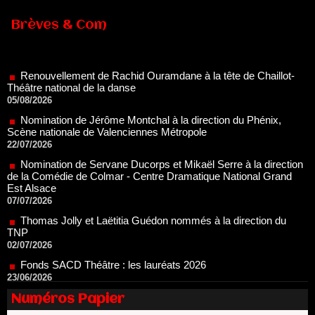
Brèves & Com
Renouvellement de Rachid Ouramdane à la tête de Chaillot-
Théâtre national de la danse
05/08/2026
Nomination de Jérôme Montchal à la direction du Phénix,
Scène nationale de Valenciennes Métropole
22/07/2026
Nomination de Servane Ducorps et Mikaël Serre à la direction
de la Comédie de Colmar - Centre Dramatique National Grand
Est Alsace
07/07/2026
Thomas Jolly et Laëtitia Guédon nommés à la direction du
TNP
02/07/2026
Fonds SACD Théâtre : les lauréats 2026
23/06/2026
Dispositif ARTCENA Écrire pour le cirque, les lauréats 2026 !
20/06/2026
Numéros Papier
Le palmarès des prix SACD 2026
18/06/2026