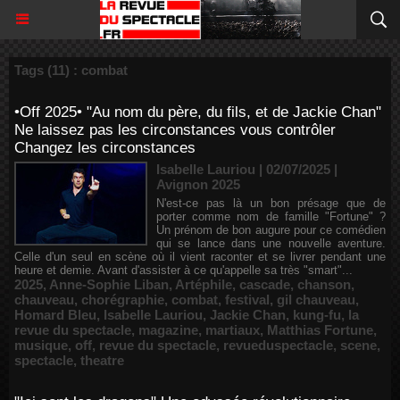
Tags (11) : combat
•Off 2025• "Au nom du père, du fils, et de Jackie Chan"
Ne laissez pas les circonstances vous contrôler
Changez les circonstances
Isabelle Lauriou | 02/07/2025
|
Avignon 2025
N'est-ce pas là un bon présage que de
porter comme nom de famille "Fortune" ?
Un prénom de bon augure pour ce comédien
qui se lance dans une nouvelle aventure.
Celle d'un seul en scène où il vient raconter et se livrer pendant une
heure et demie. Avant d'assister à ce qu'appelle sa très "smart"...
2025
,
Anne-Sophie Liban
,
Artéphile
,
cascade
,
chanson
,
chauveau
,
chorégraphie
,
combat
,
festival
,
gil chauveau
,
Homard Bleu
,
Isabelle Lauriou
,
Jackie Chan
,
kung-fu
,
la
revue du spectacle
,
magazine
,
martiaux
,
Matthias Fortune
,
musique
,
off
,
revue du spectacle
,
revueduspectacle
,
scene
,
spectacle
,
theatre