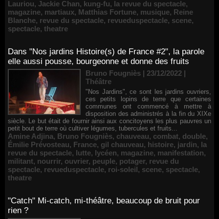
Lauriou
,
Jackie Chan
,
kung-fu
,
la revue du spectacle
,
magazine
,
martiaux
,
Matthias Fortune
,
musique
,
Reine
Blanche
,
revue du spectacle
,
revueduspectacle
,
scene
,
spectacle
,
theatre
Dans "Nos jardins Histoire(s) de France #2", la parole
elle aussi pousse, bourgeonne et donne des fruits
Bruno Fougniès | 23/12/2022
|
Théâtre
"Nos Jardins", ce sont les jardins ouvriers,
ces petits lopins de terre que certaines
communes ont commencé à mettre à
disposition des administrés à la fin du XIXe
siècle. Le but était de fournir ainsi aux concitoyens les plus pauvres un
petit bout de terre où cultiver légumes, tubercules et fruits...
Amine Adjina
,
Bruno Fougniès
,
chauveau
,
combat
,
double
,
Émilie Prévosteau
,
France
,
gil chauveau
,
histoire
,
jardin
,
la
revue du spectacle
,
lutte
,
lycéen
,
magazine
,
manifestation
,
militant
,
nourrir
,
ouvrier
,
peuple
,
potager
,
revue du
spectacle
,
revueduspectacle
,
roi-soleil
,
scene
,
spectacle
,
theatre
"Catch" Mi-catch, mi-théâtre, beaucoup de bruit pour
rien ?