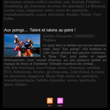
circassien
,
cirque
,
colère
,
combat
,
cuir
,
festival
,
Frédéric
Jouanlong
,
gil chauveau
,
la revue du spectacle
,
Le Bouscat
,
Lerme
,
loup
,
magazine
,
noire
,
revue du spectacle
,
revueduspectacle
,
scene
,
spectacle
,
theatre
,
Trente
,
Yves
Kafka
Aux poings… Talent et talons au point !
Safidin Alouache | 18/10/2019
|
Théâtre
Le sport dans le théâtre est encore rarement
traité. Dans "Aux poings", Alix Andréani et
Julie Duval utilisent leur passion commune,
le Muay Thaï, pour porter un regard
d'introspection, sous couvert d'humour, sur une jeunesse parfois en
manque de rêves et d'ambition. Véritable manifeste de combat...
100
,
Alix Andréani
,
Aux Poings
,
boxe
,
chauveau
,
combat
,
ECS
,
féminisme
,
femme
,
gil chauveau
,
Julie Duval
,
la revue
du spectacle
,
magazine
,
Muay Thaï
,
revue du spectacle
,
revueduspectacle
,
Safidin Alouache
,
scene
,
spectacle
,
sport
,
theatre