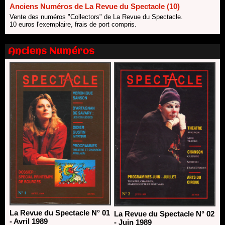
Anciens Numéros de La Revue du Spectacle (10)
Les 10 lauréats du Fonds Grandes Formes Théâtre 2026
Vente des numéros "Collectors" de La Revue du Spectacle.
SACD
10 euros l'exemplaire, frais de port compris.
13/06/2026
Nomination de Nathalie Garraud et Olivier Saccomano à la
Anciens Numéros
direction du Théâtre de Gennevilliers - CDN
13/06/2026
Dispositif SACD Auteurs d'espaces : les lauréats 2026
18/03/2026
La Revue du Spectacle N° 01
La Revue du Spectacle N° 02
- Avril 1989
- Juin 1989