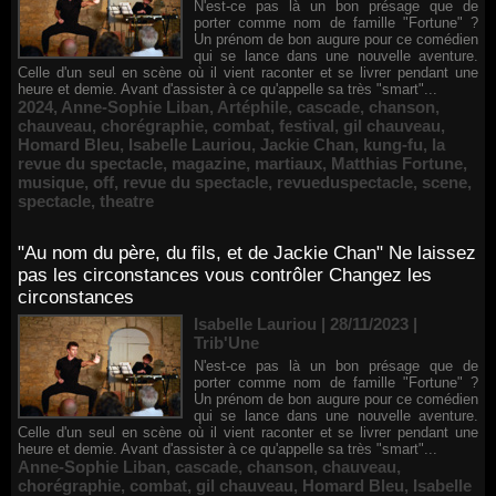
N'est-ce pas là un bon présage que de
porter comme nom de famille "Fortune" ?
Un prénom de bon augure pour ce comédien
qui se lance dans une nouvelle aventure.
Celle d'un seul en scène où il vient raconter et se livrer pendant une
heure et demie. Avant d'assister à ce qu'appelle sa très "smart"...
2024
,
Anne-Sophie Liban
,
Artéphile
,
cascade
,
chanson
,
chauveau
,
chorégraphie
,
combat
,
festival
,
gil chauveau
,
Homard Bleu
,
Isabelle Lauriou
,
Jackie Chan
,
kung-fu
,
la
revue du spectacle
,
magazine
,
martiaux
,
Matthias Fortune
,
musique
,
off
,
revue du spectacle
,
revueduspectacle
,
scene
,
spectacle
,
theatre
"Au nom du père, du fils, et de Jackie Chan" Ne laissez
pas les circonstances vous contrôler Changez les
circonstances
Isabelle Lauriou | 28/11/2023
|
Trib'Une
N'est-ce pas là un bon présage que de
porter comme nom de famille "Fortune" ?
Un prénom de bon augure pour ce comédien
qui se lance dans une nouvelle aventure.
Celle d'un seul en scène où il vient raconter et se livrer pendant une
heure et demie. Avant d'assister à ce qu'appelle sa très "smart"...
Anne-Sophie Liban
,
cascade
,
chanson
,
chauveau
,
chorégraphie
,
combat
,
gil chauveau
,
Homard Bleu
,
Isabelle