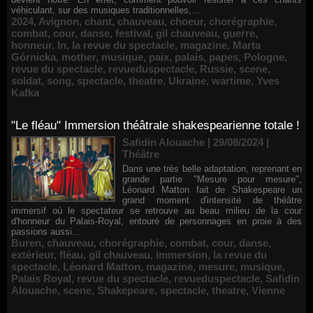
véhiculant, sur des musiques traditionnelles,...
2024
,
Avignon
,
chant
,
chauveau
,
choeur
,
chorégraphie
,
combat
,
cour
,
danse
,
festival
,
gil chauveau
,
guerre
,
honneur
,
In
,
la revue du spectacle
,
magazine
,
Marta
Górnicka
,
mother
,
musique
,
paix
,
palais
,
papes
,
Pologne
,
revue du spectacle
,
revueduspectacle
,
Russie
,
scene
,
soldat
,
song
,
spectacle
,
theatre
,
Ukraine
,
wartime
,
Yves
Kafka
"Le fléau" Immersion théâtrale shakespearienne totale !
Safidin Alouache | 29/08/2024
|
Théâtre
Dans une très belle adaptation, reprenant en
grande partie "Mesure pour mesure",
Léonard Matton fait de Shakespeare un
grand moment d'intensité de théâtre
immersif où le spectateur se retrouve au beau milieu de la cour
d'honneur du Palais-Royal, entouré de personnages en proie à des
passions aussi...
Buren
,
chauveau
,
chorégraphie
,
combat
,
cour
,
danse
,
extérieur
,
fléau
,
gil chauveau
,
immersion
,
la revue du
spectacle
,
Léonard Matton
,
magazine
,
mesure
,
musique
,
Palais Royal
,
revue du spectacle
,
revueduspectacle
,
Safidin
Alouache
,
scene
,
Shakepeare
,
spectacle
,
theatre
,
Vienne