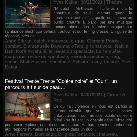
Yves Kafka | 30/11/2021
|
Théâtre
"Mi-catch ! Mi-théâtre !" hurle au micro le
chauffeur de salle, ouvrant grand la
cérémonie festive à laquelle est convié un
public chauffé à blanc par une musique
tonique, aficionados d'emblée subjugués par
l'ambiance électrique déferlant autour et sur le ring dressé. En guise de
réponse, près de...
Anne Sibran
,
catch
,
chauveau
,
cirque
,
Clément Poirée
,
combat
,
Emmanuelle Bayamack-Tam
,
gil chauveau
,
Hakim
Bah
,
Koffi Kwahulé
,
la revue du spectacle
,
La Tempête
,
magazine
,
revue du spectacle
,
revueduspectacle
,
ring
,
scene
,
Shakespeare
,
spectacle
,
Sylvain Levey
,
theatre
,
Yves
Kafka
Festival Trente Trente "Colère noire" et "Cuir", un
parcours à fleur de peau…
Yves Kafka | 04/07/2021
|
Cirque &
Rue
Ce qui fait violence en nous est parfois si
incommunicable que seules des bribes
(in)articulées - comme des éclats de verre
brisé - se fraient un chemin dans l'obscurité
pour venir exploser en solo sur un plateau. Parfois la violence inhérente
aux rapports humains se transcende dans un duo...
Arno Ferrera
,
Bordeaux
,
Brigitte Fontaine
,
chauveau
,