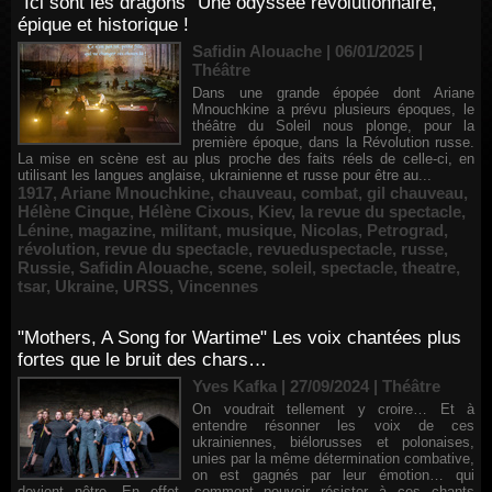
"Ici sont les dragons" Une odyssée révolutionnaire,
épique et historique !
Safidin Alouache | 06/01/2025
|
Théâtre
Dans une grande épopée dont Ariane
Mnouchkine a prévu plusieurs époques, le
théâtre du Soleil nous plonge, pour la
première époque, dans la Révolution russe.
La mise en scène est au plus proche des faits réels de celle-ci, en
utilisant les langues anglaise, ukrainienne et russe pour être au...
1917
,
Ariane Mnouchkine
,
chauveau
,
combat
,
gil chauveau
,
Hélène Cinque
,
Hélène Cixous
,
Kiev
,
la revue du spectacle
,
Lénine
,
magazine
,
militant
,
musique
,
Nicolas
,
Petrograd
,
révolution
,
revue du spectacle
,
revueduspectacle
,
russe
,
Russie
,
Safidin Alouache
,
scene
,
soleil
,
spectacle
,
theatre
,
tsar
,
Ukraine
,
URSS
,
Vincennes
"Mothers, A Song for Wartime" Les voix chantées plus
fortes que le bruit des chars…
Yves Kafka | 27/09/2024
|
Théâtre
On voudrait tellement y croire… Et à
entendre résonner les voix de ces
ukrainiennes, biélorusses et polonaises,
unies par la même détermination combative,
on est gagnés par leur émotion… qui
devient nôtre. En effet, comment pouvoir résister à ces chants