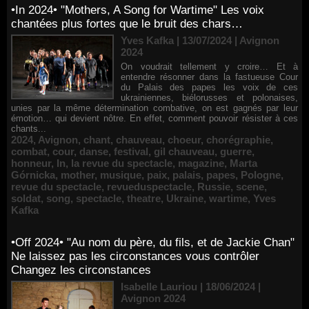
•In 2024• "Mothers, A Song for Wartime" Les voix
chantées plus fortes que le bruit des chars…
Yves Kafka | 13/07/2024
|
Avignon
2024
On voudrait tellement y croire… Et à
entendre résonner dans la fastueuse Cour
du Palais des papes les voix de ces
ukrainiennes, biélorusses et polonaises,
unies par la même détermination combative, on est gagnés par leur
émotion… qui devient nôtre. En effet, comment pouvoir résister à ces
chants...
2024
,
Avignon
,
chant
,
chauveau
,
choeur
,
chorégraphie
,
combat
,
cour
,
danse
,
festival
,
gil chauveau
,
guerre
,
honneur
,
In
,
la revue du spectacle
,
magazine
,
Marta
Górnicka
,
mother
,
musique
,
paix
,
palais
,
papes
,
Pologne
,
revue du spectacle
,
revueduspectacle
,
Russie
,
scene
,
soldat
,
song
,
spectacle
,
theatre
,
Ukraine
,
wartime
,
Yves
Kafka
•Off 2024• "Au nom du père, du fils, et de Jackie Chan"
Ne laissez pas les circonstances vous contrôler
Changez les circonstances
Isabelle Lauriou | 18/06/2024
|
Avignon 2024