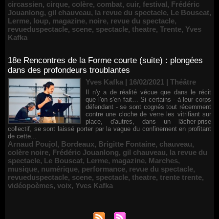
circassien
,
cirque
,
colère
,
combat
,
cuir
,
festival
,
Frédéric
Jouanlong
,
gil chauveau
,
la revue du spectacle
,
Le Bouscat
,
Lerme
,
loup
,
magazine
,
noire
,
revue du spectacle
,
revueduspectacle
,
scene
,
spectacle
,
theatre
,
Trente
,
Yves
Kafka
18e Rencontres de la Forme courte (suite) : plongées
dans des profondeurs troublantes
Yves Kafka | 16/02/2021
|
Théâtre
Il n'y a de réalité vécue que dans le récit
que l'on s'en fait… Si certains - à leur corps
défendant - se sont cognés tout récemment
contre une cloche de verre les vitrifiant sur
place, d'autres, dans un lâcher-prise
collectif, se sont laissé porter par la vague du confinement en profitant
de cette...
Arnaud Poujol
,
Bordeaux
,
Brigitte Fontaine
,
chauveau
,
colère noire
,
Frédéric Jouanlong
,
gil chauveau
,
la revue du
spectacle
,
Le Bouscat
,
Lerme
,
magazine
,
Marches
,
musique
,
numérique
,
performance
,
revue du spectacle
,
revueduspectacle
,
scene
,
spectacle
,
theatre
,
trente trente
,
vidéopoèmes
,
voix
,
Yves Kafka