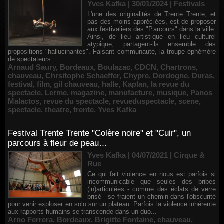
Yves Kafka | 30/01/2024
|
Festivals
L'une des originalités de Trente Trente, et
pas des moins appréciées, est de proposer
aux festivaliers des "Parcours" dans la ville.
Ainsi, de lieu artistique en lieu culturel
atypique, partagent-ils ensemble des
propositions "hallucinantes". Faisant communauté, la troupe éphémère
de spectateurs...
Arnaud Saury
,
Bordeaux
,
Boulazac
,
CDCN
,
Chartrons
,
chauveau
,
Chrsitophe Schaeffer
,
Chypre
,
Dordogne
,
Duras
,
festival
,
film
,
gil chauveau
,
halle
,
Kaplan
,
la revue du
spectacle
,
Lerme
,
magazine
,
manufacture
,
musique
,
Panos
Malactos
,
revue du spectacle
,
revueduspectacle
,
scene
,
spectacle
,
theatre
,
trente
,
Yves Kafka
Festival Trente Trente "Colère noire" et "Cuir", un
parcours à fleur de peau…
Yves Kafka | 04/07/2021
|
Cirque &
Rue
Ce qui fait violence en nous est parfois si
incommunicable que seules des bribes
(in)articulées - comme des éclats de verre
brisé - se fraient un chemin dans l'obscurité
pour venir exploser en solo sur un plateau. Parfois la violence inhérente
aux rapports humains se transcende dans un duo...
Arno Ferrera
,
Bordeaux
,
Brigitte Fontaine
,
chauveau
,