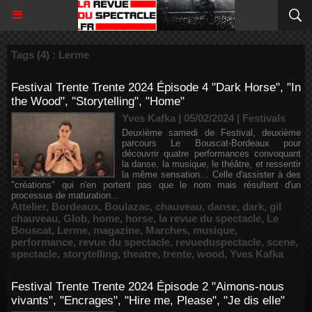
Tags (4) : Lerme
Festival Trente Trente 2024 Épisode 4 "Dark Horse", "In
the Wood", "Storytelling", "Home"
Yves Kafka | 05/02/2024
|
Festivals
Deuxième samedi de Festival, deuxième
parcours Le Bouscat-Bordeaux pour
découvrir quatre performances convoquant
la danse, la musique, le théâtre, et ressentir
la même sensation… Celle d'assister à des
"créations" qui n'en portent pas que le nom mais résultent d'un
processus de maturation...
Attelier
,
Bordeaux
,
Boulazac
,
chauveau
,
danse
,
dark
,
gil
chauveau
,
Glob
,
home
,
horse
,
la revue du spectacle
,
Le
Bouscat
,
Lerme
,
magazine
,
Marches
,
musique
,
performance
,
revue du spectacle
,
revueduspectacle
,
scene
,
spectacle
,
storytelling
,
theatre
,
trente
,
wood
,
Yves Kafka
Festival Trente Trente 2024 Épisode 2 "Aimons-nous
vivants", "Encrages", "Hire me, Please", "Je dis elle"