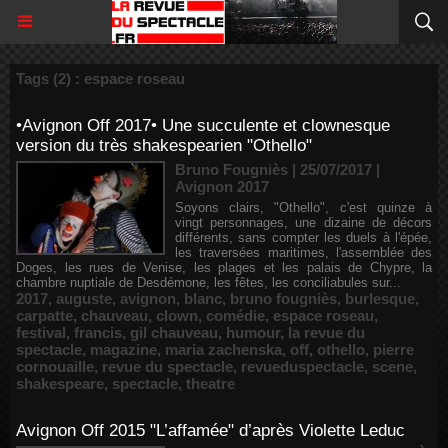
Tags (2) : espace roseau
•Avignon Off 2017• Une succulente et clownesque
version du très shakespearien "Othello"
Bruno Fougniès | 25/07/2017
|
Avignon 2017
Soyons clairs, "Othello", c'est quinze à
vingt personnages, une dizaine de décors
différents, sans compter les duels à l'épée,
les traversées maritimes, l'assemblée des
Doges, les rues de Venise, les plages et les palais de Chypre, la
chambre nuptiale de Desdémone, les fêtes, les conciliabules sur...
2017
,
auguste
,
avignon
,
blanc
,
bruno fougniès
,
burlesque
,
carpatte
,
chauveau
,
clown
,
comédie
,
espace roseau
,
festival
,
francis
,
gil chauveau
,
humour
,
la revue du
spectacle
,
magazine
,
maria zachenska
,
off
,
othello
,
pierre
cornouaille
,
revue du spectacle
,
revueduspectacle
,
scene
,
shakespeare
,
spectacle
,
theatre
Avignon Off 2015 "L’affamée" d’après Violette Leduc