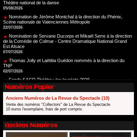
Nomination de Jérôme Montchal à la direction du Phénix,
Scène nationale de Valenciennes Métropole
22/07/2026
Nomination de Servane Ducorps et Mikaël Serre à la direction
de la Comédie de Colmar - Centre Dramatique National Grand
Est Alsace
07/07/2026
Thomas Jolly et Laëtitia Guédon nommés à la direction du
TNP
02/07/2026
Fonds SACD Théâtre : les lauréats 2026
23/06/2026
Dispositif ARTCENA Écrire pour le cirque, les lauréats 2026 !
Numéros Papier
20/06/2026
Le palmarès des prix SACD 2026
Anciens Numéros de La Revue du Spectacle (10)
18/06/2026
Vente des numéros "Collectors" de La Revue du Spectacle.
10 euros l'exemplaire, frais de port compris.
Les 10 lauréats du Fonds Grandes Formes Théâtre 2026
SACD
13/06/2026
Anciens Numéros
Nomination de Nathalie Garraud et Olivier Saccomano à la
direction du Théâtre de Gennevilliers - CDN