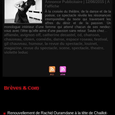
Annonce Publicitaire | 12/06/2015
|
À
l'affiche
À la croisée du théâtre, de la danse et de la
poésie, ce spectacle révèle les résonances
intemporelles du texte qui traversent les
affres du désir et de la passion. Un
monologue intérieur d’une femme qui attend chacun de ses rendez-
vous avec l’être qu’elle aime d’une passion sans retour. Seule chez...
affamée
,
avignon off
,
catherine decastel
,
cd
,
chanson
,
chauveau
,
clown
,
comédie
,
danse
,
espace roseau
,
festival
,
gil chauveau
,
humour
,
la revue du spectacle
,
louinet
,
magazine
,
revue du spectacle
,
scene
,
spectacle
,
theatre
,
violette leduc
Brèves & Com
Renouvellement de Rachid Ouramdane à la tête de Chaillot-
Théâtre national de la danse
05/08/2026