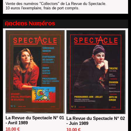
13/06/2026
Vente des numéros "Collectors" de La Revue du Spectacle.
10 euros l'exemplaire, frais de port compris.
Nomination de Nathalie Garraud et Olivier Saccomano à la
direction du Théâtre de Gennevilliers - CDN
13/06/2026
Anciens Numéros
Dispositif SACD Auteurs d'espaces : les lauréats 2026
18/03/2026
La Revue du Spectacle N° 01
La Revue du Spectacle N° 02
- Avril 1989
- Juin 1989
10,00 €
10,00 €