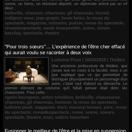
norme, un héros, un résistant déporté, un diplomate animé par un vif
désir...
belleville
,
chanson
,
chauveau
,
gil chauveau
,
hessel
,
indignez-vous
,
jean grapin
,
kevin keiss
,
la revue du
spectacle
,
magazine
,
mémoire
,
poésie
,
revue du spectacle
,
revueduspectacle
,
sarah lecarpentier
,
scene
,
simon
barzilay
,
spectacle
,
theatre
"Pour trois sœurs"… L'expérience de l'être cher effacé
qui aurait voulu se raconter à deux voix
Ludivine Picot | 16/03/2018
|
Théâtre
Une ancienne professeure de théâtre, que
j'avais eue en cours à la faculté, nous a un
jour expliqué que ce qui permettait de
distinguer physiquement un personnage d'un
autre, c'était tout d'abord sa démarche. Le
premier élément de costume qu'il fallait penser était donc les
chaussures. Pour cette...
agnès bourgeois
,
anton tchekhov
,
belleville
,
chaussures
,
chauveau
,
gil chauveau
,
humour
,
la revue du spectacle
,
ludivine picot
,
magazine
,
mort
,
muranyi kovacs
,
père
,
revue
du spectacle
,
revueduspectacle
,
russe
,
scene
,
soeurs
,
spectacle
,
theatre
,
trois
,
valérie blanchon
Fusionner le meilleur de l'être et la mise en suspension