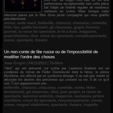
performance exceptionnelle tant cette pièce
fait l'objet de l'intérêt régulier de nombreux
metteurs en scène. Mais lorsque cette
relecture passe par le filtre d'une jeune compagnie qui nous gratifia
précédemment...
amour
,
aude macé
,
belleville
,
chanson
,
chauveau
,
comédie
,
folie
,
fou
,
gaëlle hermant
,
gil chauveau
,
gogol
,
humour
,
journal
,
la revue du spectacle
,
le fil a tissé
,
magazine
,
poprichtchine
,
rêve
,
revue du spectacle
,
revueduspectacle
,
scene
,
spectacle
,
theatre
Un non-conte de fée russe ou de l'impossibilité de
modifier l'ordre des choses
Jean Grapin | 04/11/2013
|
Théâtre
"Idiot" qui est présenté sur scène par Laurence Andreini est un
condensé du roman de Fédor Dostoïevski dont le héros, le prince
Mychkine, est affecté par un syndrome étrange. Il ne sait pas mentir et
décrypte les destins des personnes qui croisent sa vie. Il dit ce qu’il
voit. C’est apparemment une...
belleville
,
chanson
,
chauveau
,
comédie
,
conte
,
fédor
dostoïevski
,
gil chauveau
,
idiot
,
jean grapin
,
la revue du
spectacle
,
laurence andreini
,
magazine
,
nastassia
,
prince
mychkine
,
revue du spectacle
,
revueduspectacle
,
russie
,
scene
,
sergueï vladimirov
,
spectacle
,
theatre
,
tragédie