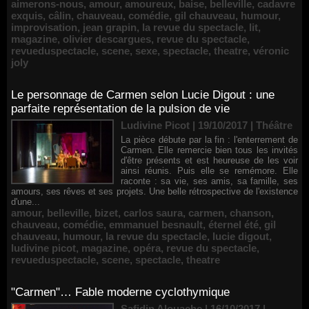
aimerons-nous
,
amour
,
amoureux
,
baise
,
belleville
,
cadavre
exquis
,
câlin
,
chauveau
,
comédie
,
gil chauveau
,
humour
,
improvisation
,
jean grapin
,
la revue du spectacle
,
lit
,
magazine
,
olivier descargues
,
revue du spectacle
,
revueduspectacle
,
scene
,
sexe
,
spectacle
,
theatre
,
véronic
joly
Le personnage de Carmen selon Lucie Digout : une
parfaite représentation de la pulsion de vie
Ludivine Picot | 19/10/2017
|
Théâtre
La pièce débute par la fin : l'enterrement de
Carmen. Elle remercie bien tous les invités
d'être présents et est heureuse de les voir
ainsi réunis. Puis elle se remémore. Elle
raconte : sa vie, ses amis, sa famille, ses
amours, ses rêves et ses projets. Une belle rétrospective de l'existence
d'une...
amour
,
belleville
,
bizet
,
carlos saura
,
carmen
,
chanson
,
chauveau
,
comédie
,
emmanuel besnault
,
éternel été
,
gil
chauveau
,
humour
,
la revue du spectacle
,
lucie digout
,
ludivine picot
,
magazine
,
opéra
,
revue du spectacle
,
revueduspectacle
,
scene
,
spectacle
,
theatre
"Carmen"… Fable moderne cyclothymique
Safidin Alouache | 16/10/2017
|