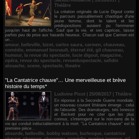
Théâtre
La création originale de Lucie Digout conte
le parcours passablement chaotique d'une
jeune femme, dont le talent et les
prédispositions auraient pu l'emmener
jusqu'en haut de l'affiche. Sauf que la vie, et ses caprices, laisse
parfois peu de prise aux hasards heureux. Chacun sait que Carmen est
un...
amour
,
belleville
,
bizet
,
carlos saura
,
carmen
,
chauveau
,
comédie
,
emmanuel besnault
,
éternel été
,
gil chauveau
,
humour
,
la revue du spectacle
,
lucie digout
,
magazine
,
opéra
,
revue du spectacle
,
revueduspectacle
,
safidin
alouache
,
scene
,
spectacle
,
theatre
"La Cantatrice chauve"… Une merveilleuse et brève
histoire du temps*
Ludivine Picot | 25/08/2017
|
Théâtre
En réponse à la Seconde Guerre mondiale,
un nouveau courant littéraire émerge : celui
de l'absurde. Des dramaturges, tels Ionesco
et Beckett pour ne citer que les plus
connus, s'interrogent sur le non-sens de la
vie qui conduit inéluctablement à la mort. "La Cantatrice chauve" est la
première pièce...
absurde
,
belleville
,
bobby watson
,
burlesque
,
cantatrice
chauve
,
chanson
,
chauveau
,
comédie
,
eugène ionesco
,
gil