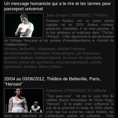
Un message humaniste qui a le rire et les larmes pour
passeport universel
Jean Grapin | 25/09/2012
|
Théâtre
Gustave Akakpo est un jeune artiste
togolais né en 1974. Auteur, conteur,
plasticien, interprète, il se veut passeur. À
la fois généreux et malicieux dans "Chiche,
l’Afrique", il fête dignement la décolonisation
de l’Afrique française et les années d’interdépendance et d’amitié de
l’indépendance....
afrique
,
belleville
,
chauveau
,
chiche l'afrique
,
décolonisation
,
dictateur
,
françafrique
,
gil chauveau
,
gustave akakpo
,
indépendance
,
la revue du spectacle
,
louinet
,
revue du spectacle
,
revueduspectacle
,
scene
,
spectacle
,
theatre
,
thierry blanc
20/04 au 03/06/2012, Théâtre de Belleville, Paris,
"Hernani"
Annonce | 07/04/2012
|
À l'affiche
"Tres para una" : tel est le sous titre du
célèbre drame romantique de Victor Hugo,
"Hernani". Si le public s’est enflammé le
soir de la première à l’aube du XIXe siècle,
c’est que sur scène les cœurs brûlent, les
âmes se cherchent et s’embrasent, parfois en solitaires... Trois