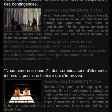
des contingences…
Jean Grapin | 29/01/2018
|
Théâtre
Avec "Indignez-vous !", Stéphane Hessel,
au crépuscule de sa vie, est devenu un peu
comme un grand-père rêvé dans la
mondialisation. Et les jeunes générations
ont découvert dans cet homme qui avait
gardé une juvénilité hors norme, un héros, un résistant déporté, un
diplomate animé par un vif désir...
belleville
,
chanson
,
chauveau
,
gil chauveau
,
hessel
,
indignez-vous
,
jean grapin
,
kevin keiss
,
la revue du
spectacle
,
magazine
,
mémoire
,
poésie
,
revue du spectacle
,
revueduspectacle
,
sarah lecarpentier
,
scene
,
simon
barzilay
,
spectacle
,
theatre
"Nous aimerons-nous ?", des combinaisons d'éléments
infinies… pour une histoire qui s'improvise
Jean Grapin | 31/10/2017
|
Théâtre
Reprise C’est dans un lit cage qu’ils se
réveillent. Ils ont manifestement partagé un
instant de fusion et de confusion amoureuse
et se retrouvent évidemment dans de beaux
draps. Partenaires d’un instant, l'homme et
la femme redescendent sur terre, retrouvent le sens des réalités. Ils
décident en...