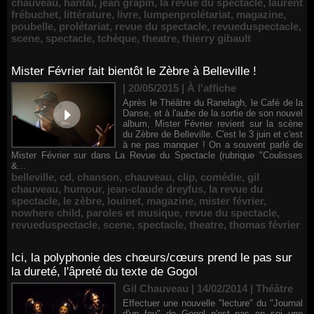
chauveau
,
hantal
,
jean grapin
,
la revue du spectacle
,
laurent
frébuchet
,
littérature
,
livre
,
lumpenprolétariat
,
magazine
,
poubelle
,
prolétariat
,
revue du spectacle
,
revueduspectacle
,
scene
,
spectacle
,
tchèque
,
theatre
,
thierry gibault
Mister Février fait bientôt le Zèbre à Belleville !
| 20/05/2015
|
À l'affiche
Après le Théâtre du Ranelagh, le Café de la
Danse, et à l'aube de la sortie de son nouvel
album, Mister Février revient sur la scène
du Zèbre de Belleville. C'est le 3 juin et c'est
à ne pas manquer ! On a souvent parlé de
Mister Février sur dans La Revue du Spectacle (rubrique "Coulisses
&...
belleville
,
cd
,
chanson
,
chauveau
,
clip
,
comédie
,
gil
chauveau
,
humour
,
jean-claude dreyfus
,
la revue du
spectacle
,
le zèbre
,
louinet
,
magazine
,
mister février
,
nowhere child
,
paroles et musique
,
revue du spectacle
,
revueduspectacle
,
scene
,
spectacle
,
theatre
,
thomas février
Ici, la polyphonie des chœurs/cœurs prend le pas sur
la dureté, l'âpreté du texte de Gogol
Gil Chauveau | 14/02/2014
|
Théâtre
Effectuer une nouvelle "lecture" du "Journal
d'un fou" de Gogol n'est pas en soi une