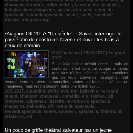
chauveau
,
humour
,
judith andrès
,
la revue du spectacle
,
ludivine picot
,
magazine
,
martin
,
non-sens
,
revue du
spectacle
,
revueduspectacle
,
scene
,
smith
,
spectacle
,
theatre
,
ubu pop corp
•Avignon Off 2017• "Un siècle"… Savoir interroger le
passé afin de construire l'avenir et ouvrir les bras à
ceux de demain
Gil Chauveau | 19/07/2017
|
Avignon
2017
Si le XXe siècle m'était conté... mais de
conte ici il n'est point car évoqué à travers
trois vies réelles, nées de trois comédiens
qui, de leurs souvenirs résurgents, font
resurgir leurs histoires personnelles, vraies ou fausses, vécues ou
imaginées, mais reconstruisant, dans une fiction aux...
100
,
2017
,
amandine truffy
,
avignon
,
belleville
,
bertrand
sinapi
,
chanson
,
chauveau
,
comédie
,
ère
,
festival
,
gil
chauveau
,
gilgameh
,
histoire
,
la revue du spectacle
,
magazine
,
mémoire
,
off
,
revue du spectacle
,
revueduspectacle
,
scene
,
souvenir
,
spectacle
,
theatre
,
un
siècle
,
xx
,
xxi
Un coup de griffe théâtral salvateur par un jeune