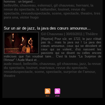
hommes : un brigand...
belleville
,
chauveau
,
eskenazi
,
gil chauveau
,
hernani
,
la
revue du spectacle
,
le taillandier
,
louinet
,
revue du
spectacle
,
revueduspectacle
,
scene
,
spectacle
,
theatre
,
tres
para una
,
victor hugo
Sur un air de jazz, la java des cœurs amoureux...
Gil Chauveau | 30/03/2011
|
Théâtre
[Reprise] Pour sûr, en 1722, le jazz n'était
pas là... mais la java oui ! La java des
cœurs amoureux, ceux qui se dévoilent et
ceux qui se voilent, d'où naissent les
passions qui se disent ou celles encore
indécises que l'on voudrait taire... C'est là toute "La Surprise de
l'Amour" ! Aude Macé et...
aude macé
,
belleville
,
chauveau
,
gil chauveau
,
jazz
,
la revue
du spectacle
,
louinet
,
marivaux
,
revue du spectacle
,
revueduspectacle
,
scene
,
spectacle
,
surprise de l'amour
,
theatre