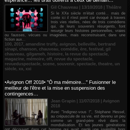
espérance… les bras ouverts à ceux de demain…
Gil Chauveau | 13/10/2018
|
Théâtre
Si le XXe siècle m'était conté... mais de
conte ici il n'est point car évoqué à travers
trois vies réelles, nées de trois comédiens
qui, de leurs souvenirs résurgents, font
resurgir leurs histoires personnelles, vraies
ou fausses, vécues ou imaginées, mais reconstruisant, dans une
fiction aux...
100
,
2017
,
amandine truffy
,
avignon
,
belleville
,
bertrand
sinapi
,
chanson
,
chauveau
,
comédie
,
ère
,
festival
,
gil
chauveau
,
gilgameh
,
histoire
,
la revue du spectacle
,
magazine
,
mémoire
,
off
,
revue du spectacle
,
revueduspectacle
,
scene
,
souvenir
,
spectacle
,
theatre
,
un
siècle
,
xx
,
xxi
•Avignon Off 2018• "Ô ma mémoire…" Fusionner le
meilleur de l'être et la mise en suspension des
contingences…
Jean Grapin | 11/07/2018
|
Avignon
2018
Avec "Indignez-vous !", Stéphane Hessel,
au crépuscule de sa vie, est devenu un peu
comme un grand-père rêvé dans la
mondialisation. Et les jeunes générations
ont découvert dans cet homme qui avait gardé une juvénilité hors