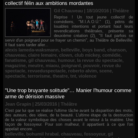
collectif félin aux ambitions mordantes
Gil Chauveau | 18/10/2016
|
Théâtre
Reprise ! Un tout jeune collectif de
comédiens, "M.I.A.O.U." (1), pétris de
louables intentions et portant haut leurs
revendications théâtrales, présente sa
deuxième création (2), "Il faut parfois se
servir d'un poignard pour se frayer un chemin", au Théâtre de Belleville.
Il faut sans tarder aller...
alexis lameda-waksmann
,
belleville
,
boys band
,
chanson
,
chauveau
,
claire lemaire
,
clown
,
club mickey
,
comédie
,
fanatisme
,
gil chauveau
,
humour
,
la revue du spectacle
,
magazine
,
meutre
,
miaou
,
poignard
,
pouvoir
,
revue du
spectacle
,
revueduspectacle
,
roberto alvim
,
scene
,
spectacle
,
terrorisme
,
theatre
,
tnt
,
violence
"Une trop bruyante solitude"… Manier l'humour comme
arme de dérision massive
Jean Grapin | 25/03/2016
|
Théâtre
C'est par lui que se réalise l'ultime tâche avant la disparition des mots,
des auteurs, des idées, de la beauté. L'ultime étape de la destruction
de la valeur symbolique des choses avant le retour à la matière. Une
façon de fossoyeur. Pour son malheur, il appartient à ce que l'on
appelait encore...
belleville
,
bohumil hrabal
,
chauveau
,
fossoyeur
,
gil