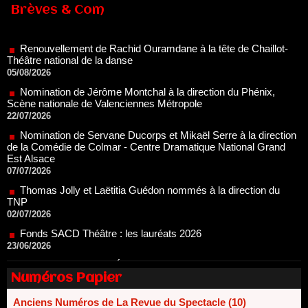
Renouvellement de Rachid Ouramdane à la tête de Chaillot-
Brèves & Com
Théâtre national de la danse
05/08/2026
Nomination de Jérôme Montchal à la direction du Phénix,
Scène nationale de Valenciennes Métropole
22/07/2026
Nomination de Servane Ducorps et Mikaël Serre à la direction
de la Comédie de Colmar - Centre Dramatique National Grand
Est Alsace
07/07/2026
Thomas Jolly et Laëtitia Guédon nommés à la direction du
TNP
02/07/2026
Fonds SACD Théâtre : les lauréats 2026
23/06/2026
Dispositif ARTCENA Écrire pour le cirque, les lauréats 2026 !
20/06/2026
Le palmarès des prix SACD 2026
18/06/2026
Numéros Papier
Les 10 lauréats du Fonds Grandes Formes Théâtre 2026
SACD
Anciens Numéros de La Revue du Spectacle (10)