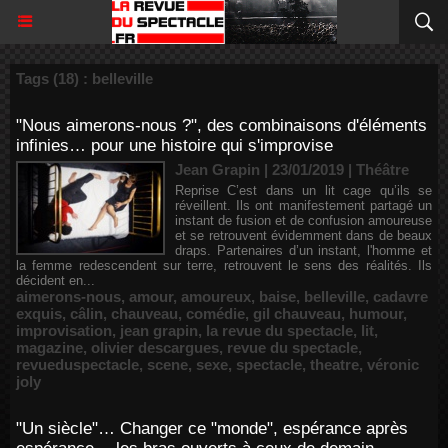
Tags (18) : belleville
"Nous aimerons-nous ?", des combinaisons d'éléments
infinies… pour une histoire qui s'improvise
Jean Grapin | 23/01/2019
|
Théâtre
Reprise C’est dans un lit cage qu’ils se
réveillent. Ils ont manifestement partagé un
instant de fusion et de confusion amoureuse
et se retrouvent évidemment dans de beaux
draps. Partenaires d’un instant, l'homme et
la femme redescendent sur terre, retrouvent le sens des réalités. Ils
décident en...
aimerons-nous
,
amour
,
amoureux
,
baise
,
belleville
,
cadavre
exquis
,
câlin
,
chauveau
,
comédie
,
gil chauveau
,
humour
,
improvisation
,
jean grapin
,
la revue du spectacle
,
lit
,
magazine
,
olivier descargues
,
revue du spectacle
,
revueduspectacle
,
scene
,
sexe
,
spectacle
,
theatre
,
véronic
joly
"Un siècle"… Changer ce "monde", espérance après