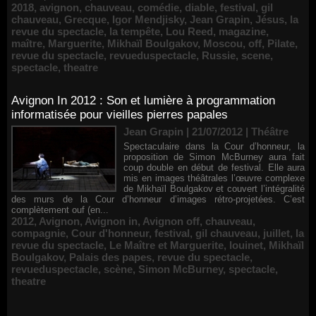
2018
,
avignon
,
chauveau
,
comédie
,
diable
,
festival
,
gil
chauveau
,
Grecque
,
Igor Mendjisky
,
Jean Grapin
,
Jésus
,
la
revue du spectacle
,
la tempête
,
Lou Reed
,
magazine
,
maître
,
Marguerite
,
Mikhaïl Boulgakov
,
Moscou
,
off
,
Pilate
,
revue du spectacle
,
revueduspectacle
,
Russie
,
scene
,
spectacle
,
theatre
Avignon In 2012 : Son et lumière à programmation
informatisée pour vieilles pierres papales
Jean Grapin | 21/07/2012
|
Théâtre
Spectaculaire dans la Cour d’honneur, la
proposition de Simon McBurney aura fait
coup double en début de festival. Elle aura
mis en images théâtrales l’œuvre complexe
de Mikhaïl Boulgakov et couvert l’intégralité
des murs de la Cour d’honneur d’images rétro-projetées. C’est
complètement ouf (en...
2012
,
Avignon
,
Avignon in
,
Avignon off
,
chauveau
,
compagnie
,
Cour d'honneur
,
festival
,
gil chauveau
,
juillet
,
la
revue du spectacle
,
Le Maître et Marguerite
,
louinet
,
Mikhaïl
Boulgakov
,
Palais des papes
,
revue du spectacle
,
revueduspectacle
,
scène
,
Simon McBurney
,
spectacle
,
theatre