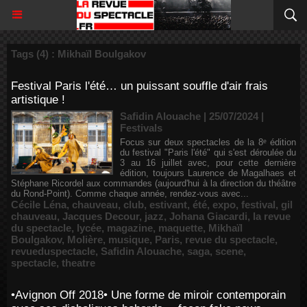
Tags (4) : Mikhaïl Boulgakov
Festival Paris l'été… un puissant souffle d'air frais
artistique !
Safidin Alouache | 25/07/2024
|
Festivals
Focus sur deux spectacles de la 8ᵉ édition
du festival "Paris l'été" qui s'est déroulée du
3 au 16 juillet avec, pour cette dernière
édition, toujours Laurence de Magalhaes et
Stéphane Ricordel aux commandes (aujourd'hui à la direction du théâtre
du Rond-Point). Comme chaque année, rendez-vous avec...
Cécile Léna
,
chauveau
,
club
,
estivant
,
été
,
expo
,
festival
,
gil
chauveau
,
Jacques Decour
,
jazz
,
Johana Giacardi
,
la revue
du spectacle
,
lycée
,
magazine
,
maquette
,
Mikhaïl
Boulgakov
,
Molière
,
musique
,
Paris
,
revue du spectacle
,
revueduspectacle
,
Safidin Alouache
,
saga
,
scene
,
spectacle
,
theatre
•Avignon Off 2018• Une forme de miroir contemporain