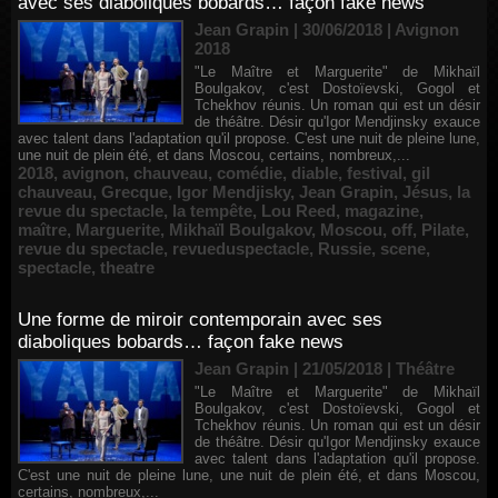
avec ses diaboliques bobards… façon fake news
Jean Grapin | 30/06/2018
|
Avignon
2018
"Le Maître et Marguerite" de Mikhaïl
Boulgakov, c'est Dostoïevski, Gogol et
Tchekhov réunis. Un roman qui est un désir
de théâtre. Désir qu'Igor Mendjinsky exauce
avec talent dans l'adaptation qu'il propose. C'est une nuit de pleine lune,
une nuit de plein été, et dans Moscou, certains, nombreux,...
2018
,
avignon
,
chauveau
,
comédie
,
diable
,
festival
,
gil
chauveau
,
Grecque
,
Igor Mendjisky
,
Jean Grapin
,
Jésus
,
la
revue du spectacle
,
la tempête
,
Lou Reed
,
magazine
,
maître
,
Marguerite
,
Mikhaïl Boulgakov
,
Moscou
,
off
,
Pilate
,
revue du spectacle
,
revueduspectacle
,
Russie
,
scene
,
spectacle
,
theatre
Une forme de miroir contemporain avec ses
diaboliques bobards… façon fake news
Jean Grapin | 21/05/2018
|
Théâtre
"Le Maître et Marguerite" de Mikhaïl
Boulgakov, c'est Dostoïevski, Gogol et
Tchekhov réunis. Un roman qui est un désir
de théâtre. Désir qu'Igor Mendjinsky exauce
avec talent dans l'adaptation qu'il propose.
C'est une nuit de pleine lune, une nuit de plein été, et dans Moscou,
certains, nombreux,...