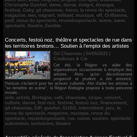
Christophe Guichet
,
dame
,
danse
,
émigré
,
étranger
,
festival
,
Gaby
,
gil chauveau
,
héros
,
la revue du spectacle
,
magazine
,
mer
,
migrant
,
militant
,
musique
,
off
,
Oriflamme
,
prof
,
revue du spectacle
,
revueduspectacle
,
scene
,
sœur
,
spectacle
,
theatre
,
Zembla
Concerts, festoù noz, théâtre et spectacles de rue dans
les territoires bretons… Soutien à l'emploi des artistes
Gil Chauveau | 04/05/2021
|
Coulisses & Cie
Cet été, la Région va aider des
organisateurs occasionnels à employer des
artistes. Alors qu'un déconfinement
progressif et prudent a été annoncé,
l'horizon s'éclaircit pour les acteurs culturels. Afin d'aider les artistes à
"se remettre en scène", la Région Bretagne propose à toute personne
morale...
aide
,
artiste
,
Bretagne
,
café
,
chauveau
,
cirque
,
concert
,
culture
,
danse
,
fest-noz
,
festival
,
festoù noz
,
financement
,
gil chauveau
,
GIP
,
guichet
,
GUSO
,
intermittent
,
jazz
,
la
revue du spectacle
,
magazine
,
musique
,
revue du
spectacle
,
revueduspectacle
,
rue
,
scene
,
soutien
,
spectacle
,
subvention
,
technicien
,
theatre