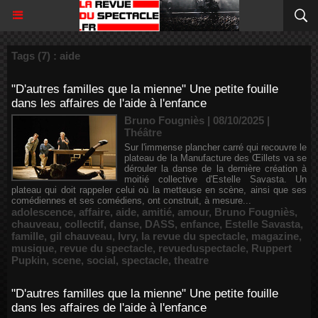
Tags (7) : aide
"D'autres familles que la mienne" Une petite fouille
dans les affaires de l'aide à l'enfance
Bruno Fougniès | 08/10/2025
|
Théâtre
Sur l'immense plancher carré qui recouvre le
plateau de la Manufacture des Œillets va se
dérouler la danse de la dernière création à
moitié collective d'Estelle Savasta. Un
plateau qui doit rappeler celui où la metteuse en scène, ainsi que ses
comédiennes et ses comédiens, ont construit, à mesure...
adolescence
,
affaire
,
aide
,
amitié
,
amour
,
Bruno Fougniès
,
chauveau
,
collectif
,
danse
,
DASS
,
enfance
,
Estelle Savasta
,
famille
,
gil chauveau
,
Ivry
,
la revue du spectacle
,
magazine
,
musique
,
revue du spectacle
,
revueduspectacle
,
Ruppert
Pupkin
,
scene
,
social
,
spectacle
,
theatre
"D'autres familles que la mienne" Une petite fouille
dans les affaires de l'aide à l'enfance