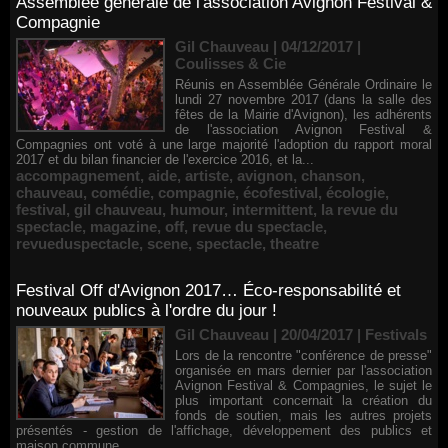
Assemblée générale de l'association Avignon Festival &
Compagnie
Gil Chauveau | 04/12/2017
|
Coulisses & Cie
Réunis en Assemblée Générale Ordinaire le
lundi 27 novembre 2017 (dans la salle des
fêtes de la Mairie d'Avignon), les adhérents
de l'association Avignon Festival &
Compagnies ont voté à une large majorité l'adoption du rapport moral
2017 et du bilan financier de l'exercice 2016, et la...
accompagnement
,
aide
,
artiste
,
avignon
,
chanson
,
chauveau
,
comédie
,
compagnie
,
écofestival
,
écologie
,
festival
,
gil chauveau
,
humour
,
intermittent
,
la revue du
spectacle
,
magazine
,
off
,
revue du spectacle
,
revueduspectacle
,
scene
,
spectacle
,
theatre
Festival Off d'Avignon 2017… Éco-responsabilité et
nouveaux publics à l'ordre du jour !
Gil Chauveau | 20/04/2017
|
Festivals
Lors de la rencontre "conférence de presse"
organisée en mars dernier par l'association
Avignon Festival & Compagnies, le sujet le
plus important concernait la création du
fonds de soutien, mais les autres projets
présentés - gestion de l'affichage, développement des publics et
maison commune...