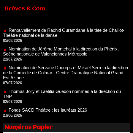
Brèves & Com
Renouvellement de Rachid Ouramdane à la tête de Chaillot-
Théâtre national de la danse
05/08/2026
Nomination de Jérôme Montchal à la direction du Phénix,
Scène nationale de Valenciennes Métropole
22/07/2026
Nomination de Servane Ducorps et Mikaël Serre à la direction
de la Comédie de Colmar - Centre Dramatique National Grand
Est Alsace
07/07/2026
Thomas Jolly et Laëtitia Guédon nommés à la direction du
TNP
02/07/2026
Fonds SACD Théâtre : les lauréats 2026
23/06/2026
Dispositif ARTCENA Écrire pour le cirque, les lauréats 2026 !
20/06/2026
Le palmarès des prix SACD 2026
Numéros Papier
18/06/2026