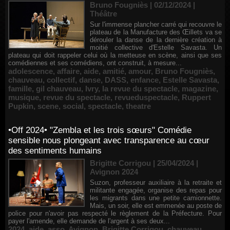
Bruno Fougniès | 02/12/2024
|
Théâtre
Sur l'immense plancher carré qui recouvre le
plateau de la Manufacture des Œillets va se
dérouler la danse de la dernière création à
moitié collective d'Estelle Savasta. Un
plateau qui doit rappeler celui où la metteuse en scène, ainsi que ses
comédiennes et ses comédiens, ont construit, à mesure...
adolescence
,
affaire
,
aide
,
amitié
,
amour
,
Bruno Fougniès
,
chauveau
,
collectif
,
danse
,
DASS
,
enfance
,
Estelle Savasta
,
famille
,
gil chauveau
,
Ivry
,
la revue du spectacle
,
magazine
,
musique
,
revue du spectacle
,
revueduspectacle
,
Ruppert
Pupkin
,
scene
,
social
,
spectacle
,
theatre
•Off 2024• "Zembla et les trois sœurs" Comédie
sensible nous plongeant avec transparence au cœur
des sentiments humains
Brigitte Corrigou | 25/04/2024
|
Avignon 2024
Suzon, professeur auxiliaire à la retraite et
militante engagée, organise des repas pour
les migrants dans une petite camionnette.
Mais, un soir, elle est emmenée au poste de
police pour n'avoir pas respecté le règlement de la Préfecture. Pour
payer l'amende, elle demande de l'argent à ses deux...
2024
,
aide
,
asso
,
Avignon
,
Brigitte Corrigou
,
chauveau
,