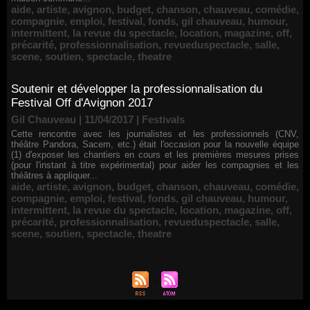
aide
,
artiste
,
avignon
,
budget
,
chanson
,
chauveau
,
comédie
,
compagnie
,
emploi
,
festival
,
fonds
,
gil chauveau
,
humour
,
intermittent
,
la revue du spectacle
,
location
,
magazine
,
off
,
précarité
,
professionnalisation
,
revueduspectacle
,
salle
,
scene
,
soutien
,
spectacle
,
theatre
Soutenir et développer la professionnalisation du
Festival Off d'Avignon 2017
Gil Chauveau | 11/04/2017
|
Festivals
Cette rencontre avec les journalistes et les professionnels (CNV,
théâtre Pandora, Sacem, etc.) était l'occasion pour la nouvelle équipe
(1) d'exposer les chantiers en cours et les premières mesures prises
(pour l'instant à titre expérimental) pour aider les compagnies et les
théâtres à appliquer...
aide
,
artiste
,
avignon
,
budget
,
chanson
,
chauveau
,
comédie
,
compagnie
,
emploi
,
festival
,
fonds
,
gil chauveau
,
humour
,
intermittent
,
la revue du spectacle
,
location
,
magazine
,
off
,
précarité
,
professionnalisation
,
revueduspectacle
,
salle
,
scene
,
soutien
,
spectacle
,
theatre