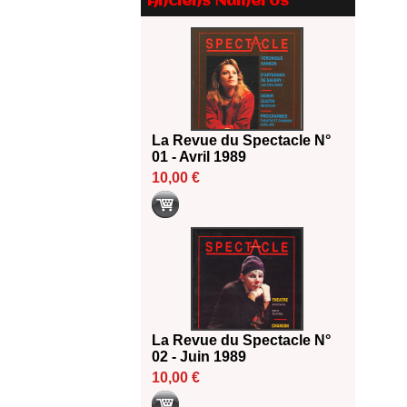
Anciens Numéros
Le palmarès des prix SACD
2026
18/06/2026
Les 10 lauréats du Fonds
Grandes Formes Théâtre 2026
SACD
13/06/2026
La Revue du Spectacle N°
Nomination de Nathalie
01 - Avril 1989
Garraud et Olivier Saccomano à
10,00 €
la direction du Théâtre de
Gennevilliers - CDN
13/06/2026
Dispositif SACD Auteurs
d'espaces : les lauréats 2026
18/03/2026
La Revue du Spectacle N°
02 - Juin 1989
10,00 €