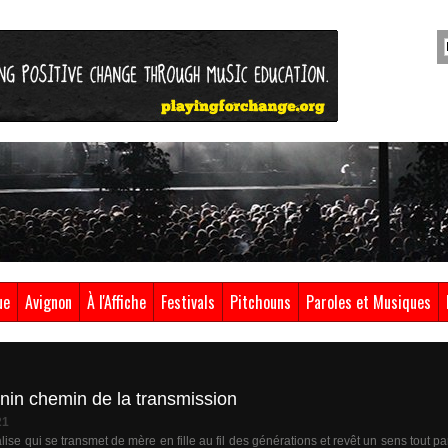
ue
Avignon
À l'Affiche
Festivals
Pitchouns
Paroles et Musiques
inin chemin de la transmission
21
ise qui se transmet de mère en fille au fil des générations et revêt un sens tout p