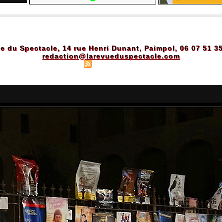
e du Spectacle, 14 rue Henri Dunant, Paimpol, 06 07 51 3
redaction@larevueduspectacle.com
Plan du site
|
Syndication
|
Powered by WM