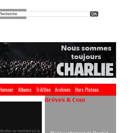
Humour
Albums
Trib'Une
Archives
Hors Plateau
Brèves & Com
Renouvellement de Rachid
Ouramdane à la tête de Chaillot-
Théâtre national de la danse
articulier au moment où la
05/08/2026