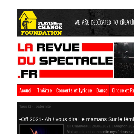
Accueil
Théâtre
Concerts et Lyrique
Danse
Cirque et R
Tags (2) : paternité
•Off 2021• Ah ! vous dirai-je mamans Sur le fém
Gil Chauveau | 20/06/2021
|
Avignon 20
Mais quelle est donc cette mystérieuse val