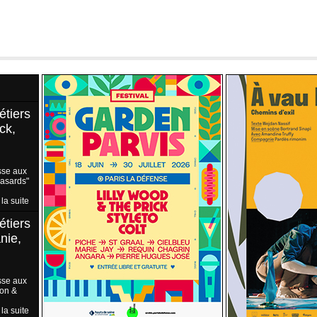
étiers
ck,
sse aux
Hasards"
 la suite
étiers
nie,
sse aux
ion &
 la suite