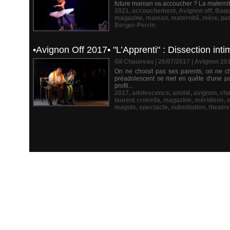
future maman va accoucher ? La maternité,
2021
,
accouchement
,
Avignon off
,
Baqu
magazine
,
maman
,
maternité
,
mère
,
pat
Berger-Perrin
•Avignon Off 2017• "L’Apprenti" : Dissection in
Gil Chauveau | 26/07/2017
|
Avignon 20
On ne choisit pas ses parents, on ne 
préadolescent se met en quête d'une pater
profil...
2017
,
adolescence
,
amitié
,
avignon
,
ch
laurent crovella
,
magazine
,
méridiens
,
o
magois
,
spectacle
,
substitution
,
theatre