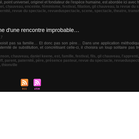
 point universel, originel et fondateur de l'espèce humaine, est abordée ici avec h
et
,
chauveau
,
enceinte
,
féminisme
,
festival
,
filiation
,
gil chauveau
,
la revue du 
ernité
,
revue du spectacle
,
revueduspectacle
,
scene
,
spectacle
,
theatre
,
trans
time d'une rencontre improbable…
17
choisit pas sa famille… Et donc pas son père… Dans une application méthodiqu
nité de substitution, et concrétisant celle-ci, il choisira un loup solitaire pas 
anson
,
chauveau
,
daniel keene
,
est
,
famille
,
festival
,
fils
,
gil chauveau
,
l'apprenti
ff
,
parent
,
paternité
,
père
,
présence pasteur
,
revue du spectacle
,
revueduspect
,
thionville