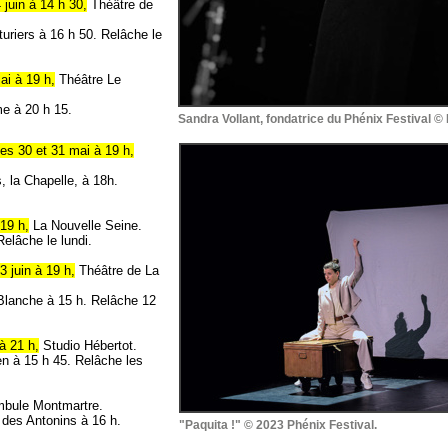
4 juin à 14 h 30,
Théâtre de
uriers à 16 h 50. Relâche le
ai à 19 h,
Théâtre Le
me à 20 h 15.
Sandra Vollant, fondatrice du Phénix Festival ©
les 30 et 31 mai à 19 h,
, la Chapelle, à 18h.
 19 h,
La Nouvelle Seine.
elâche le lundi.
3 juin à 19 h,
Théâtre de La
 Blanche à 15 h. Relâche 12
 à 21 h,
Studio Hébertot.
en à 15 h 45. Relâche les
bule Montmartre.
 des Antonins à 16 h.
"Paquita !" © 2023 Phénix Festival.