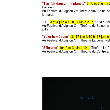
"T'as fait danser ma planète"
6, 7, et 8 juin à 
Parisien.
Au Festival d'Avignon Off Théâtre Aux Coins de
le mardi.
"UL"
3 et 4 juin à 15 h, 5 juin à 21 h,
Studio Héb
Au Festival d'Avignon Off, Théâtre du Balcon à
juillet.
"Yoko la méduse"
16, 17 juin à 19 h, 18 juin à
Au Festival d'Avignon Off, Théâtre La Luna. Rel
"Zébrures"
1er, 2 et 3 juin à 19 h,
Théâtre Le F
Au Festival d'Avignon Off, Théâtre du Centre à 