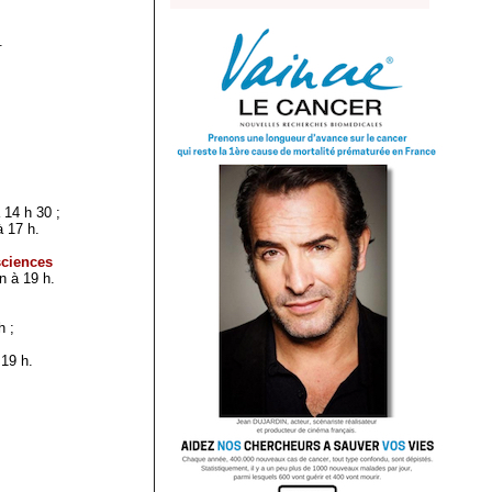
.
à 14 h 30 ;
à 17 h.
sciences
n à 19 h.
h ;
 19 h.