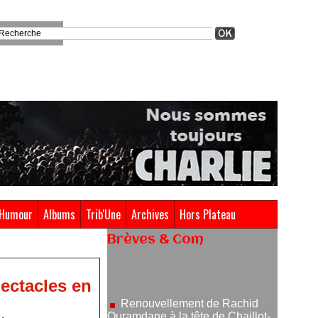
Humour
Albums
Trib'Une
Archives
Hors Plateau
Brèves & Com
Renouvellement de Rachid
Ouramdane à la tête de Chaillot-
Théâtre national de la danse
pectacles en
05/08/2026
Nomination de Jérôme