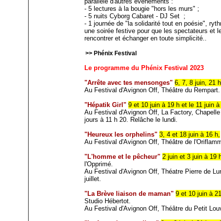
parallèle d'autres événements :
- 5 lectures à la bougie "hors les murs" ;
- 5 nuits Cyborg Cabaret - DJ Set ;
- 1 journée de "la solidarité tout en poésie", r
une soirée festive pour que les spectateurs et l
rencontrer et échanger en toute simplicité..
>> Phénix Festival
Le programme du Phénix Festival 2023
"Arrête avec tes mensonges"
6, 7, 8 juin, 21 h
Au Festival d'Avignon Off, Théâtre du Rempart. 
"Hépatik Girl"
9 et 10 juin à 19 h et le 11 juin à
Au Festival d'Avignon Off, La Factory, Chapelle
jours à 11 h 20. Relâche le lundi.
"Heureux les orphelins"
3, 4 et 18 juin à 16 h,
Au Festival d'Avignon Off, Théâtre de l'Orifla
"L'homme et le pêcheur"
2 juin et 3 juin à 19 
l'Opprimé.
Au Festival d'Avignon Off, Théatre Pierre de Lu
juillet.
"La Brève liaison de maman"
9 et 10 juin à 2
Studio Hébertot.
Au Festival d'Avignon Off, Théâtre du Petit Lou