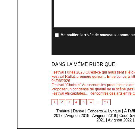
Me notifier l'arrivée de nouveaux comment
DANS LA MÊME RUBRIQUE :
Festival Furies 2026 Qu'est-ce qui nous tient si élo
Festival Raffut, première édition... Entre concerts l
04/06/2026
Festival "Chahuts" Au secours les producteurs sans
Proposer un condensé de qualité de la scène jazz a
Festival Africapitales… Rencontres des arts entre 
1
2
3
4
5
»
...
57
Théâtre
|
Danse
|
Concerts & Lyrique
|
À l'af
2017
|
Avignon 2018
|
Avignon 2019
|
CédéDév
2021
|
Avignon 2022
|