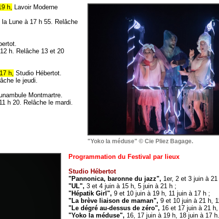
19 h,
Lavoir Moderne
 la Lune à 17 h 55. Relâche
ertot.
 12 h. Relâche 13 et 20
 17 h,
Studio Hébertot.
âche le jeudi.
unambule Montmartre.
11 h 20. Relâche le mardi.
"Yoko la méduse" © Cie Pliez Bagage.
Programmation du Festival par lieux
Studio Hébertot
"Pannonica, baronne du jazz",
1er, 2 et 3 juin à 21 
"UL",
3 et 4 juin à 15 h, 5 juin à 21 h ;
"Hépatik Girl",
9 et 10 juin à 19 h, 11 juin à 17 h ;
"La brève liaison de maman",
9 et 10 juin à 21 h, 1
"Le dégré au-dessus de zéro",
16 et 17 juin à 21 h,
"Yoko la méduse",
16, 17 juin à 19 h, 18 juin à 17 h