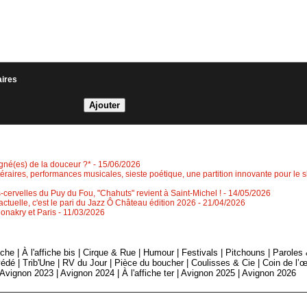
aires
igné(es) de la douceur ?*
- 15/06/2026
ittéraires, performances musicales, sieste poétique, une partition innovante pour le s
-cervelles du Puy du Fou, "Chahuts" revient à Saint-Michel !
- 14/05/2026
ctuelle, c'est le pari du Jazz Ô Château édition 2026
- 21/04/2026
Conakry et Paris
- 11/03/2026
fiche
|
À l'affiche bis
|
Cirque & Rue
|
Humour
|
Festivals
|
Pitchouns
|
Paroles
édé
|
Trib'Une
|
RV du Jour
|
Pièce du boucher
|
Coulisses & Cie
|
Coin de l’œ
Avignon 2023
|
Avignon 2024
|
À l'affiche ter
|
Avignon 2025
|
Avignon 2026