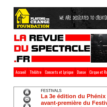
Accueil
Théâtre
Concerts et Lyrique
Danse
Cirque et R
Accueil
>
Festivals
FESTIVALS
La 3e édition du Phénix
avant-première du Festi