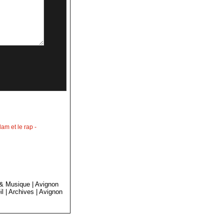
lam et le rap
-
 & Musique
|
Avignon
il
|
Archives
|
Avignon