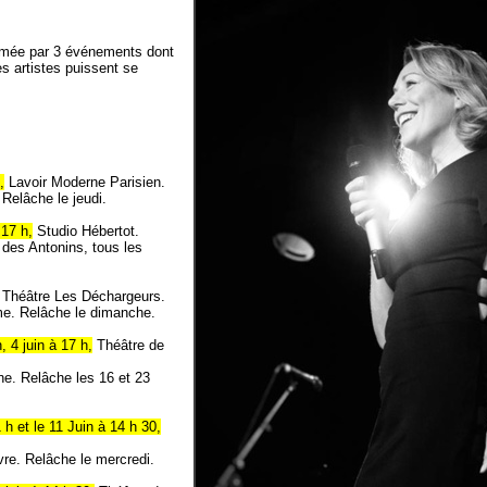
ythmée par 3 événements dont
es artistes puissent se
,
Lavoir Moderne Parisien.
Relâche le jeudi.
 17 h,
Studio Hébertot.
 des Antonins, tous les
Théâtre Les Déchargeurs.
mme. Relâche le dimanche.
h, 4 juin à 17 h,
Théâtre de
ne. Relâche les 16 et 23
1 h et le 11 Juin à 14 h 30,
vre. Relâche le mercredi.