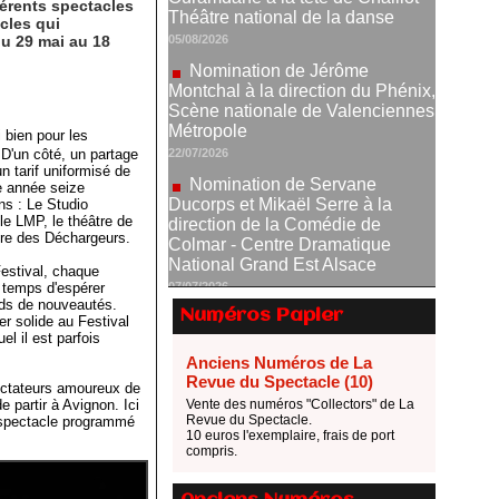
férents spectacles
Montchal à la direction du Phénix,
cles qui
Scène nationale de Valenciennes
du 29 mai au 18
Métropole
22/07/2026
Nomination de Servane
Ducorps et Mikaël Serre à la
 bien pour les
direction de la Comédie de
D'un côté, un partage
Colmar - Centre Dramatique
n tarif uniformisé de
National Grand Est Alsace
e année seize
ns : Le Studio
07/07/2026
le LMP, le théâtre de
Thomas Jolly et Laëtitia
tre des Déchargeurs.
Guédon nommés à la direction du
estival, chaque
TNP
e temps d'espérer
02/07/2026
ands de nouveautés.
Numéros Papier
er solide au Festival
Fonds SACD Théâtre : les
l il est parfois
lauréats 2026
Anciens Numéros de La
23/06/2026
Revue du Spectacle (10)
ectateurs amoureux de
Dispositif ARTCENA Écrire
 partir à Avignon. Ici
Vente des numéros "Collectors" de La
Revue du Spectacle.
e spectacle programmé
pour le cirque, les lauréats 2026 !
10 euros l'exemplaire, frais de port
20/06/2026
compris.
Le palmarès des prix SACD
2026