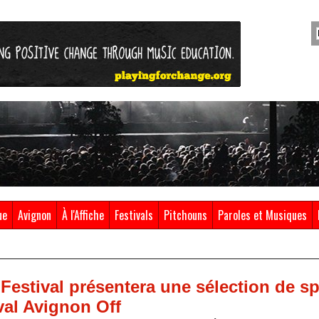
ue
Avignon
À l'Affiche
Festivals
Pitchouns
Paroles et Musiques
 Festival présentera une sélection de s
val Avignon Off