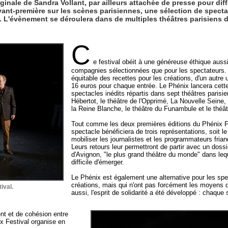
iginale de Sandra Vollant, par ailleurs attachée de presse pour dif
vant-première sur les scènes parisiennes, une sélection de specta
3. L'évènement se déroulera dans de multiples théâtres parisiens 
C
e festival obéit à une généreuse éthique aussi
compagnies sélectionnées que pour les spectateurs. 
équitable des recettes pour les créations, d'un autre u
16 euros pour chaque entrée. Le Phénix lancera cett
spectacles inédits répartis dans sept théâtres parisie
Hébertot, le théâtre de l'Opprimé, La Nouvelle Seine, 
la Reine Blanche, le théâtre du Funambule et le théâ
Tout comme les deux premières éditions du Phénix F
spectacle bénéficiera de trois représentations, soit l
mobiliser les journalistes et les programmateurs fri
Leurs retours leur permettront de partir avec un dossi
d'Avignon, "le plus grand théâtre du monde" dans leque
difficile d'émerger.
Le Phénix est également une alternative pour les sp
créations, mais qui n'ont pas forcément les moyens de
ival.
aussi, l'esprit de solidarité a été développé : chaqu
t et de cohésion entre
ix Festival organise en