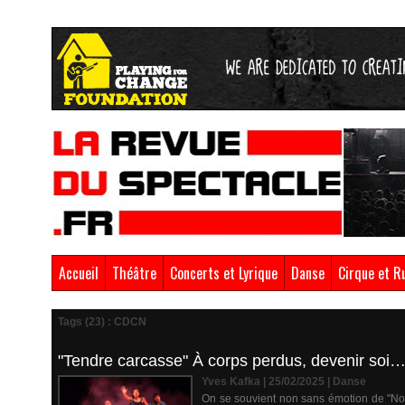
Accueil
Théâtre
Concerts et Lyrique
Danse
Cirque et R
Tags (23) : CDCN
"Tendre carcasse" À corps perdus, devenir soi…
Yves Kafka | 25/02/2025
|
Danse
On se souvient non sans émotion de "Nos