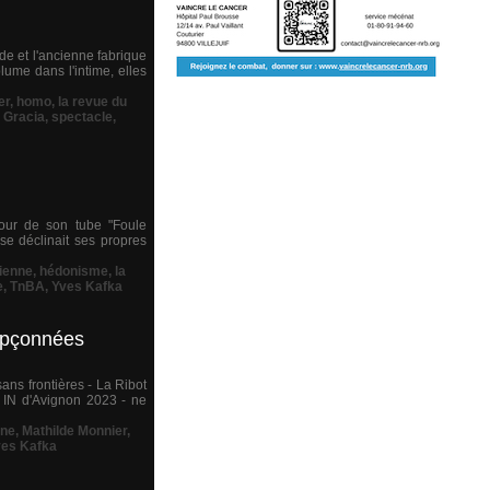
de et l'ancienne fabrique
ume dans l'intime, elles
er
,
homo
,
la revue du
 Gracia
,
spectacle
,
tour de son tube "Foule
sse déclinait ses propres
ienne
,
hédonisme
,
la
e
,
TnBA
,
Yves Kafka
oupçonnées
ns frontières - La Ribot
l IN d'Avignon 2023 - ne
ine
,
Mathilde Monnier
,
es Kafka