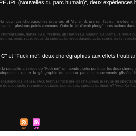
ôPEUPL (Nouvelles du parc humain)", deux expériences 
à pour ces chorégraphies urbaines et Michel Schweizer l'acteur, metteur en
tance - plusieurs points communs. Outre le fait d'avoir plongé leurs racines dans l
,
chorégraphie
,
danse
,
FAB
,
festival
,
gil chauveau
,
humain
,
La Coma
,
la revue d
izer
,
nu
,
peau
,
race
,
revue du spectacle
,
revueduspectacle
,
scene
,
sexe
,
specta
 C" et "Fuck me", deux chorégraphies aux effets troubl
t la radicalité artistique de "Fuck me", un monde ; celui porté par les deux chorégr
adopoulos explore la géographie du plateau par des mouvements glissés d'u
Papadopoulos
,
danse
,
FAB
,
festival
,
fuck me
,
gil chauveau
,
la revue du spectacl
e du spectacle
,
revueduspectacle
,
scene
,
sex
,
spectacle
,
theatre? Yves Kafka