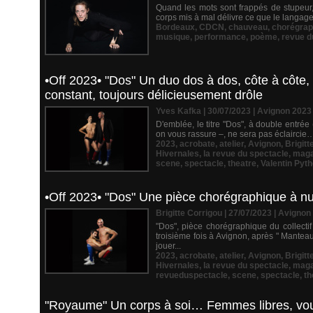
Quand les mots sont frappés de stupeur, l
corps mis à mal délivre ce que le langage ar
Bordeaux
,
CDCN
,
chauveau
,
chorégrap
musique
,
performance
,
poème
,
revue d
•Off 2023• "Dos" Un duo dos à dos, côte à côte, 
constant, toujours délicieusement drôle
Yves Kafka | 30/07/2023
|
Avignon 2023
D'emblée, le titre "Dos", à double entrée 
on vous rassure –, ne sera pas éclaircie
2023
,
acrobate
,
atelier
,
Avignon
,
Brigitt
Hivernales
,
la revue du spectacle
,
maga
scene
,
spectacle
,
theatre
,
Valentin Pyt
•Off 2023• "Dos" Une pièce chorégraphique à nulle
Brigitte Corrigou | 27/07/2023
|
Avignon
"Dos", pièce chorégraphique du collectif
troisième fois à Avignon, après " Manteau
jouer...
2023
,
acrobate
,
atelier
,
Avignon
,
Brigitt
Hivernales
,
la revue du spectacle
,
maga
revueduspectacle
,
scene
,
spectacle
,
th
"Royaume" Un corps à soi… Femmes libres, vous 