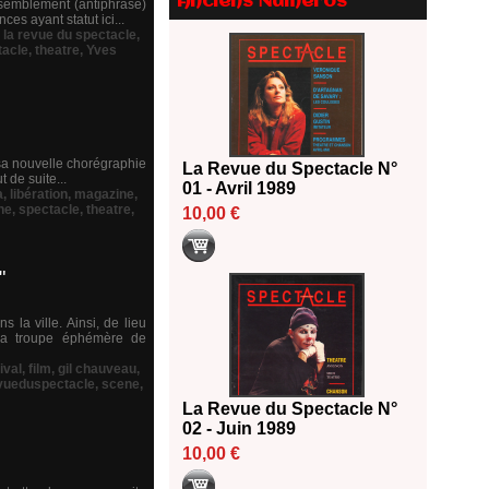
Anciens Numéros
semblement (antiphrase)
es ayant statut ici...
18/06/2026
,
la revue du spectacle
,
Les 10 lauréats du Fonds
tacle
,
theatre
,
Yves
Grandes Formes Théâtre 2026
SACD
13/06/2026
Nomination de Nathalie
Garraud et Olivier Saccomano à
ur sa nouvelle chorégraphie
La Revue du Spectacle N°
 de suite...
la direction du Théâtre de
01 - Avril 1989
a
,
libération
,
magazine
,
Gennevilliers - CDN
ne
,
spectacle
,
theatre
,
10,00 €
13/06/2026
Dispositif SACD Auteurs
d'espaces : les lauréats 2026
"
18/03/2026
 la ville. Ainsi, de lieu
, la troupe éphémère de
ival
,
film
,
gil chauveau
,
vueduspectacle
,
scene
,
La Revue du Spectacle N°
02 - Juin 1989
10,00 €