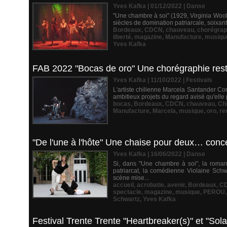
Yves Kafka | 01/12/2022
|
Danse
"Une chambre à soi" (1929, Virginia Wool
siècles de domination patriarcale, soixant
Bordeaux
,
CDCN
,
chauveau
,
chorégrap
liberté
,
magazine
,
Manufacture
,
musiqu
Yves Kafka
FAB 2022 "Bocas de oro" Une chorégraphie rest
Yves Kafka | 11/10/2022
|
Festivals
L'artiste chilienne Marcela Santander C
ambitieux projets du regard avisé qu'elle 
bocas
,
Bordeaux
,
CDCN
,
chauveau
,
Chi
Manufacture
,
Marcela
,
musique
,
oro
,
re
"De l'une à l'hôte" Une chaise pour deux… concer
Yves Kafka | 16/06/2022
|
Danse
Si, dans "Une chambre à soi", la romanc
patriarcat, la comédienne Violaine Schwa
scène mise...
accueil
,
acrobatie
,
avenir
,
Bordeaux
,
C
spectacle
,
magazine
,
musique
,
PEROU
Schwartz
,
Yves Kafka
Festival Trente Trente "Heartbreaker(s)" et "Sola