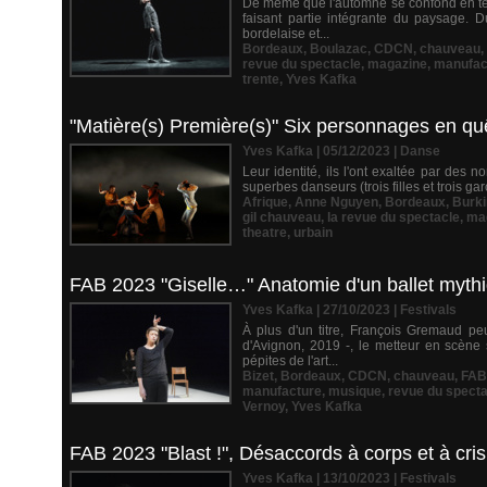
De même que l'automne se confond en ter
faisant partie intégrante du paysage. D
bordelaise et...
Bordeaux
,
Boulazac
,
CDCN
,
chauveau
,
revue du spectacle
,
magazine
,
manufac
trente
,
Yves Kafka
"Matière(s) Première(s)" Six personnages en quê
Yves Kafka | 05/12/2023
|
Danse
Leur identité, ils l'ont exaltée par de
superbes danseurs (trois filles et trois ga
Afrique
,
Anne Nguyen
,
Bordeaux
,
Burki
gil chauveau
,
la revue du spectacle
,
ma
theatre
,
urbain
FAB 2023 "Giselle…" Anatomie d'un ballet myth
Yves Kafka | 27/10/2023
|
Festivals
À plus d'un titre, François Gremaud pe
d'Avignon, 2019 -, le metteur en scène
pépites de l'art...
Bizet
,
Bordeaux
,
CDCN
,
chauveau
,
FAB
manufacture
,
musique
,
revue du specta
Vernoy
,
Yves Kafka
FAB 2023 "Blast !", Désaccords à corps et à cr
Yves Kafka | 13/10/2023
|
Festivals