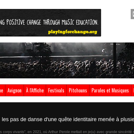
ue
Avignon
À l'Affiche
Festivals
Pitchouns
Paroles et Musiques
 les pas de danse d'une quête identitaire menée à plusi
 corps vivants", en 2021, où Arthur Perole mettait en je(u) avec grande sincérit