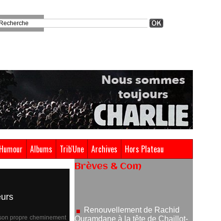
Humour
Albums
Trib'Une
Archives
Hors Plateau
Brèves & Com
Renouvellement de Rachid
Ouramdane à la tête de Chaillot-
Théâtre national de la danse
eurs
05/08/2026
Nomination de Jérôme
é son propre cheminement