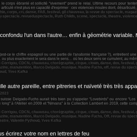
e corps ébranlé et sollicité "vivement" prend le relai. Ultime recours pour tenter
ticulé n'est plus en capacité d'exprimer : ces violences inouïes dont, désarticulé, il 
hie
,
corps
,
cri
,
danse
,
FAB
,
festival
,
gil chauveau
,
la revue du spectacle
,
magaz
u spectacle
,
revueduspectacle
,
Ruth Childs
,
scene
,
spectacle
,
theatre
,
violenc
confondu l'un dans l'autre… enfin à géométrie variable. 
(est-ce le chiffre espagnol ou une partie de l'anatomie française ?), entretient une
… ou plus exactement le sera dans le sens… où les deux sens se cumulent, au même 
e Corrigou
,
CDCN
,
chauveau
,
chorégraphie
,
cirque
,
clown
,
danse
,
dos
,
festival
,
zine
,
manutention
,
Marco Delgado
,
musique
,
Nadine Fuchs
,
off
,
revue du spect
houd
,
Yves Kafka
 autre pareille, entre pitreries et naïveté très très app
 2023
 suisse Delgado-Fuchs aurait très bien pu s'appeler "Lovebirds" ou encore "Los d
 long" à l'Atelier en 2009 et "Nirvana" à la Collection Lambert en 2019, cette com
e Corrigou
,
CDCN
,
chauveau
,
chorégraphie
,
cirque
,
clown
,
danse
,
dos
,
festival
,
zine
,
manutention
,
Marco Delgado
,
musique
,
Nadine Fuchs
,
Off
,
revue du spect
eatre
,
Valentin Pythoud
,
Yves Kafka
écrirez votre nom en lettres de feu