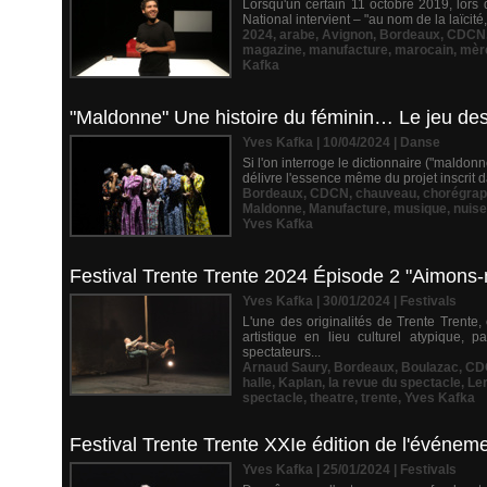
Lorsqu'un certain 11 octobre 2019, lor
National intervient – "au nom de la laïcit
2024
,
arabe
,
Avignon
,
Bordeaux
,
CDCN
magazine
,
manufacture
,
marocain
,
mèr
Kafka
"Maldonne" Une histoire du féminin… Le jeu des
Yves Kafka | 10/04/2024
|
Danse
Si l'on interroge le dictionnaire ("maldonn
délivre l'essence même du projet inscrit da
Bordeaux
,
CDCN
,
chauveau
,
chorégrap
Maldonne
,
Manufacture
,
musique
,
nuise
Yves Kafka
Festival Trente Trente 2024 Épisode 2 "Aimons-no
Yves Kafka | 30/01/2024
|
Festivals
L'une des originalités de Trente Trente,
artistique en lieu culturel atypique,
spectateurs...
Arnaud Saury
,
Bordeaux
,
Boulazac
,
CD
halle
,
Kaplan
,
la revue du spectacle
,
Le
spectacle
,
theatre
,
trente
,
Yves Kafka
Festival Trente Trente XXIe édition de l'événe
Yves Kafka | 25/01/2024
|
Festivals