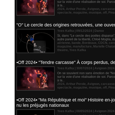
sur la voie d'une réalisation de soi. Par
à la...
2024
,
Arthur Perole
,
Avignon
,
carcasse
spectacle
,
magazine
,
musique
,
off
,
Pin
"O" Le cercle des origines retrouvées, une ouve
Yves Kafka | 09/12/2024
|
Danse
Si, dans "Le cercle des poètes disparus", 
autre pareil de la liberté, Chloé Moglia,
aérienne
,
bande
,
Bordeaux
,
CDCN
,
cerc
magazine
,
manufacture
,
Marielle Chata
theatre
,
Yves Kafka
•Off 2024• "Tendre carcasse" À corps perdus, de
Yves Kafka | 30/07/2024
|
Avignon 2024
On se souvient non sans émotion de "Nos
sur la voie d'une réalisation de soi. Par
à la...
2024
,
Arthur Perole
,
Avignon
,
carcasse
spectacle
,
magazine
,
musique
,
off
,
Pin
•Off 2024• "Ma République et moi" Histoire en-jo
nu les préjugés nationaux
Yves Kafka | 08/05/2024
|
Avignon 2024