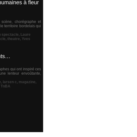
humaines à fleur
 scène, chorégraphe et
e territoire bordelais qui
u spectacle
,
Laure
cle
,
theatre
,
Yves
ants…
aphes qui ont inspiré ces
ne lenteur envoûtante,
e
,
larsen c
,
magazine
,
,
TnBA