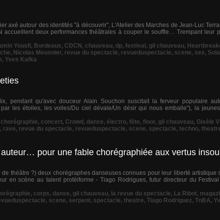
er axé autour des identités "à découvrir", L'Atelier des Marches de Jean-Luc Terra
ccueillent deux performances théâtrales à couper le souffle… Trempant leur pl
amin Yousfi
,
Bordeaux
,
CDCN
,
chauveau
,
dp
,
festival
,
gil chauveau
,
Heartbreak
che
,
Nicolas Meusnier
,
revue du spectacle
,
revueduspectacle
,
scene
,
sex
,
Sola
m
,
Yves Kafka
eties
ix, pendant qu'avec douceur Alain Souchon suscitait la ferveur populaire au
s par les étoiles, les voiles/Du ciel dévale/Un désir qui nous emballe"), la jeune
,
chorégraphie
,
concert
,
Crowd
,
danse
,
électro
,
fête
,
floor
,
gil chauveau
,
Gisèle V
,
rave
,
revue du spectacle
,
revueduspectacle
,
scene
,
spectacle
,
techno
,
theatr
 auteur… pour une fable chorégraphiée aux vertus ins
e théâtre ?) deux chorégraphes danseuses connues pour leur liberté artistique sa
eur en scène au talent protéiforme - Tiago Rodrigues, futur directeur du Festiva
orégraphie
,
corps
,
danse
,
gil chauveau
,
la revue du spectacle
,
La Ribot
,
magaz
evueduspectacle
,
scene
,
serpent
,
spectacle
,
theatre
,
Tiago Rodriguez
,
TnBA
,
Yv