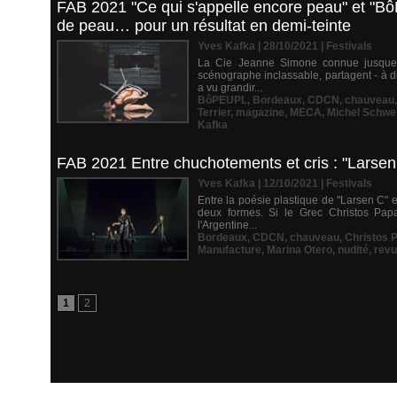
FAB 2021 "Ce qui s'appelle encore peau" et "B
de peau… pour un résultat en demi-teinte
Yves Kafka | 28/10/2021
|
Festivals
La Cie Jeanne Simone connue jusque-l
scénographe inclassable, partagent - à dis
a vu grandir...
BôPEUPL
,
Bordeaux
,
CDCN
,
chauveau
Terrier
,
magazine
,
MECA
,
Michel Schwe
Kafka
FAB 2021 Entre chuchotements et cris : "Larsen
Yves Kafka | 12/10/2021
|
Festivals
Entre la poésie plastique de "Larsen C" e
deux formes. Si le Grec Christos Pap
l'Argentine...
Bordeaux
,
CDCN
,
chauveau
,
Christos 
Manufacture
,
Marina Otero
,
nudité
,
revu
1
2