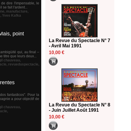
 de dire l'impensable, le
se fait l'ardent...
ine
,
manufacture
,
e
,
Yves Kafka
Mais, point
La Revue du Spectacle N° 7
- Avril Mai 1991
 ambigüité qui, au final –
10,00 €
titre que leurs deux...
gil chauveau
,
acle
,
revueduspectacle
,
arentes
os fantasticos". Pour la
pagnie a pour objectif de
La Revue du Spectacle N° 8
gil chauveau
,
- Juin Juillet Août 1991
acle
,
10,00 €