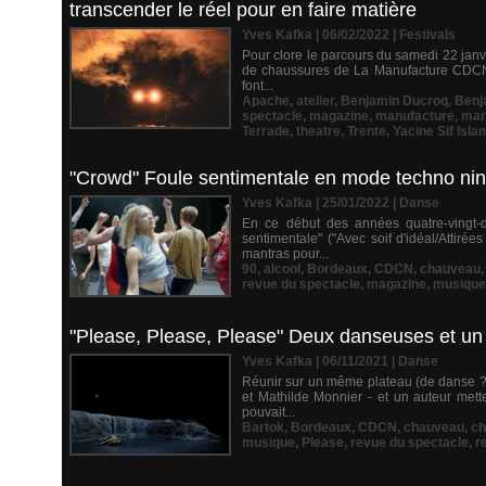
transcender le réel pour en faire matière
Yves Kafka | 06/02/2022
|
Festivals
Pour clore le parcours du samedi 22 janvi
de chaussures de La Manufacture CDCN a
font...
Apache
,
atelier
,
Benjamin Ducroq
,
Benj
spectacle
,
magazine
,
manufacture
,
mar
Terrade
,
theatre
,
Trente
,
Yacine Sif Isla
"Crowd" Foule sentimentale en mode techno nin
Yves Kafka | 25/01/2022
|
Danse
En ce début des années quatre-vingt-d
sentimentale" ("Avec soif d'idéal/Attirée
mantras pour...
90
,
alcool
,
Bordeaux
,
CDCN
,
chauveau
revue du spectacle
,
magazine
,
musique
"Please, Please, Please" Deux danseuses et un
Yves Kafka | 06/11/2021
|
Danse
Réunir sur un même plateau (de danse ? d
et Mathilde Monnier - et un auteur mett
pouvait...
Bartok
,
Bordeaux
,
CDCN
,
chauveau
,
ch
musique
,
Please
,
revue du spectacle
,
r