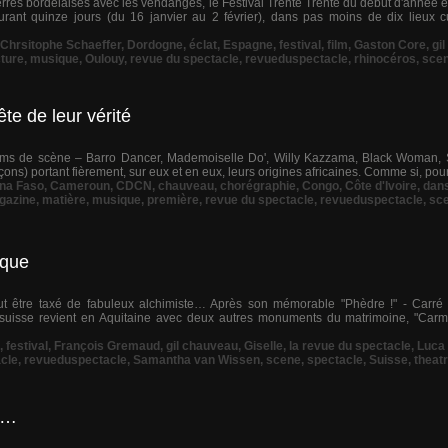
res bordelaises avec les vendanges, le Festival Trente Trente du début d'année e
urant quinze jours (du 16 janvier au 2 février), dans pas moins de dix lieux c
Chrsitophe Schaeffer
,
Dordogne
,
éclat
,
Espagne
,
festival
,
film
,
Gaston Core
,
gi
ture
,
musique
,
Oulouy
,
revue du spectacle
,
revueduspectacle
,
rhinocéros
,
sce
te de leur vérité
s noms de scène – Barro Dancer, Mademoiselle Do', Willy Kazzama, Black Woman, Sa
rçons) portant fièrement, sur eux et en eux, leurs origines africaines. Comme si, pour r
na Faso
,
Cameroun
,
CDCN
,
chauveau
,
chorégraphie
,
Congo
,
Côte d'Ivoire
,
dan
gazine
,
matière
,
musique
,
première
,
revue du spectacle
,
revueduspectacle
,
sc
ique
ut être taxé de fabuleux alchimiste… Après son mémorable "Phèdre !" - Carré 
 suisse revient en Aquitaine avec deux autres monuments du matrimoine, "Carme
,
festival
,
François Gremaud
,
gil chauveau
,
Giselle
,
la revue du spectacle
,
Luca 
cle
,
revueduspectacle
,
Samantha van Wissen
,
scene
,
spectacle
,
Suisse
,
theat
is…