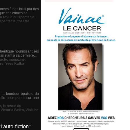
imées à bas bruit par des
que ces crimes ne...
la revue du spectacle
,
spectacle
,
theatre
,
hentique nourrissant ses
sistant à sa dernière...
tacle
,
magazine
,
tre
,
Yves Kafka
e la lourdeur épaisse du
tile pour porter, sur une
e
,
la revue du
,
Victoria Belén
,
Violaine
'auto-fiction"