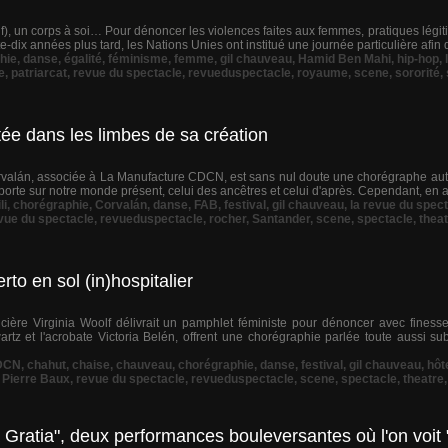
f), un corps à soi… Pour dénoncer les violences faites aux femmes, pratiques légit
e-dix années plus tard, les Nations Unies ont institué une journée particulière afin 
hie
,
danse
,
égalité
,
féminisme
,
femme
,
gil chauveau
,
Hamid Ben Mahi
,
hip-hop
,
e
,
patriarcat
,
revue du spectacle
,
revueduspectacle
,
royaume
,
scene
,
sororité
,
ée dans les limbes de sa création
orvalán, associée à La Manufacture CDCN, est sans nul doute une chorégraphe aut
porte sur notre monde présent, celui des ancêtres et celui d'après. Cependant, en as
li
,
chorégraphie
,
Corvalán
,
danse
,
FAB
,
festival
,
gil chauveau
,
la revue du spec
vue du spectacle
,
revueduspectacle
,
rocher
,
Santander
,
scene
,
spectacle
,
thea
to en sol (in)hospitalier
ière Virginia Woolf délivrait un pamphlet féministe pour dénoncer avec finess
rtz et l'acrobate Victoria Belén, offrent une chorégraphie parlée toute aussi sub
DCN
,
chahut
,
chaise
,
chauveau
,
chorégraphie
,
danse
,
festival
,
gil chauveau
,
hôt
,
Pierre Baux
,
revue du spectacle
,
revueduspectacle
,
scene
,
spectacle
,
theatre
 Gratia", deux performances bouleversantes où l'on voit "l