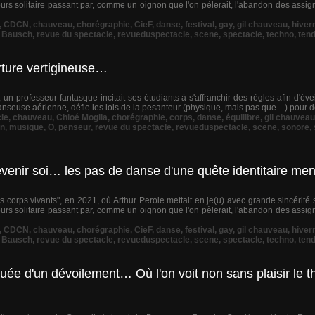
cours solitaire passant par, comme un oignon que l'on pèlerait, l'abandon des assign
,
CDCN
,
chauveau
,
chorégraphie
,
CieF
,
danse
,
festival
,
gay
,
gil chauveau
,
hiver
a Bausch
,
revue du spectacle
,
revueduspectacle
,
scene
,
spectacle
,
techno
,
ten
rture vertigineuse…
un professeur fantasque incitait ses étudiants à s'affranchir des règles afin d'éve
 danseuse aérienne, défie les lois de la pesanteur (physique, mais pas que…) pour d
le
,
chauveau
,
Chloé Moglia
,
chorégraphie
,
corps
,
danse
,
équilibre
,
gil chauveau
in
,
musique
,
O
,
penseur
,
revue du spectacle
,
revueduspectacle
,
scene
,
sonore
,
venir soi… les pas de danse d'une quête identitaire men
 corps vivants", en 2021, où Arthur Perole mettait en je(u) avec grande sincérit
cours solitaire passant par, comme un oignon que l'on pèlerait, l'abandon des assign
,
CDCN
,
chauveau
,
chorégraphie
,
CieF
,
danse
,
festival
,
gay
,
gil chauveau
,
hiver
a Bausch
,
revue du spectacle
,
revueduspectacle
,
scene
,
spectacle
,
techno
,
ten
uée d'un dévoilement… Où l'on voit non sans plaisir le t