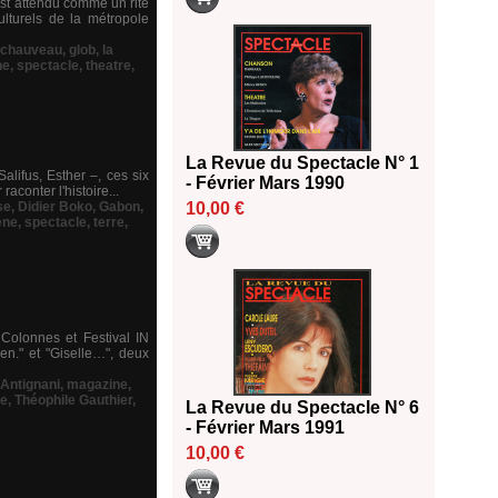
st attendu comme un rite
ulturels de la métropole
l chauveau
,
glob
,
la
ne
,
spectacle
,
theatre
,
La Revue du Spectacle N° 1
lifus, Esther –, ces six
- Février Mars 1990
aconter l'histoire...
se
,
Didier Boko
,
Gabon
,
10,00 €
ene
,
spectacle
,
terre
,
Colonnes et Festival IN
n." et "Giselle…", deux
Antignani
,
magazine
,
re
,
Théophile Gauthier
,
La Revue du Spectacle N° 6
- Février Mars 1991
10,00 €