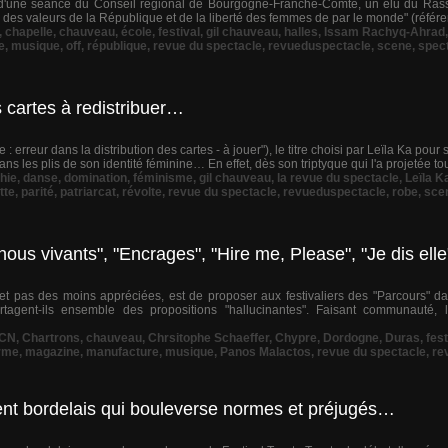
s d'une séance du Conseil régional de Bourgogne-Franche-Comté, un élu du Ras
é, des valeurs de la République et de la liberté des femmes de par le monde" (référenc
,
chapelle
,
chauveau
,
école
,
festival
,
gil chauveau
,
halles
,
Issam Rachyq-Ahrad
e
,
musique
,
off
,
république
,
revue du spectacle
,
revueduspectacle
,
scene
,
spec
 cartes à redistribuer…
e : erreur dans la distribution des cartes - à jouer"), le titre choisi par Leïla Ka po
ns les plis de son identité féminine… En effet, dès son triptyque qui l'a projetée tout
hie
,
danse
,
domination
,
féminisme
,
gil chauveau
,
la revue du spectacle
,
Leïla K
tte
,
parité
,
patriarcat
,
révolte
,
revue du spectacle
,
revueduspectacle
,
robe
,
sce
us vivants", "Encrages", "Hire me, Please", "Je dis elle
 et pas des moins appréciées, est de proposer aux festivaliers des "Parcours" dans
 partagent-ils ensemble des propositions "hallucinantes". Faisant communauté
CN
,
Chartrons
,
chauveau
,
Chrsitophe Schaeffer
,
Chypre
,
Dordogne
,
Duras
,
fest
rme
,
magazine
,
manufacture
,
musique
,
Panos Malactos
,
revue du spectacle
,
re
ment bordelais qui bouleverse normes et préjugés…