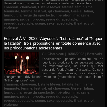
Halimi et une musicienne, comédienne, chanteuse, puissante et...
chanson
,
chauveau
,
Estelle Meyer
,
fatalité
,
féminisme
,
féministe
,
femme
,
festival
,
gil chauveau
,
Gisèle Halimi
,
humour
,
la revue du spectacle
,
libération
,
magazine
,
musique
,
niquer
,
procès
,
revue du spectacle
,
revueduspectacle
,
scene
,
sexe
,
spectacle
,
theatre
,
viol
,
violence
Festival À Vif 2023 "Abysses", "Lettre à moi" et "Niquer
la fatalité", trois propositions en totale cohérence avec
les préoccupations adolescentes
Gil Chauveau | 16/06/2023
|
Festivals
L'adolescence, période charnière où se
jouent, se produisent, se subissent toutes
les transformations, de celles qui font
passer de "petit d'homme" à adulte. Ce sont
ces rites de passage, ces étapes de
changements, d'évolutions, voire de (mue)tations, qui, sous l'intitulé
"Métamorphoses", ont...
chanson
,
chauveau
,
Estelle Meyer
,
fatalité
,
féminisme
,
féministe
,
femme
,
festival
,
gil chauveau
,
Gisèle Halimi
,
humour
,
la revue du spectacle
,
libération
,
magazine
,
musique
,
niquer
,
procès
,
revue du spectacle
,
revueduspectacle
,
scene
,
sexe
,
spectacle
,
theatre
,
viol
,
violence