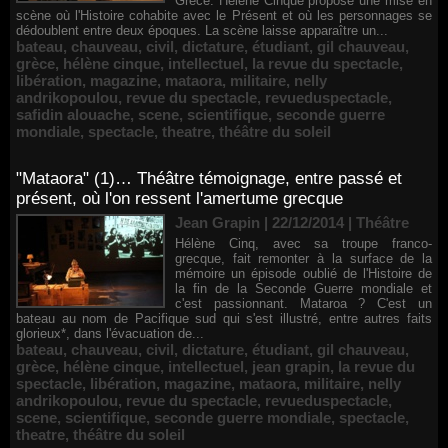
Grèce. Hélène Cinque propose une mise en
scène où l'Histoire cohabite avec le Présent et où les personnages se
dédoublent entre deux époques. La scène laisse apparaître un...
bateau
,
chauveau
,
civil
,
dictature
,
étudiant
,
gil chauveau
,
grèce
,
hélène cinque
,
intellectuel
,
la revue du spectacle
,
libération
,
magazine
,
mataora
,
militaire
,
nelly
andrikopoulou
,
revue du spectacle
,
revueduspectacle
,
safidin alouache
,
scene
,
scientifique
,
seconde guerre
mondiale
,
spectacle
,
theatre
,
théâtre du soleil
"Mataora" (1)… Théâtre témoignage, entre passé et
présent, où l'on ressent l'amertume grecque
Jean Grapin | 22/12/2014
|
Théâtre
Hélène Cinq, avec sa troupe franco-
grecque, fait remonter à la surface de la
mémoire un épisode oublié de l'Histoire de
la fin de la Seconde Guerre mondiale et
c'est passionnant. Mataroa ? C'est un
bateau au nom de Pacifique sud qui s'est illustré, entre autres faits
glorieux*, dans l'évacuation de...
bateau
,
chauveau
,
civil
,
dictature
,
étudiant
,
gil chauveau
,
grèce
,
hélène cinque
,
intellectuel
,
jean grapin
,
la revue du
spectacle
,
libération
,
magazine
,
mataora
,
militaire
,
nelly
andrikopoulou
,
revue du spectacle
,
revueduspectacle
,
scene
,
scientifique
,
seconde guerre mondiale
,
spectacle
,
theatre
,
théâtre du soleil