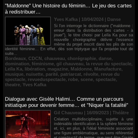
"Maldonne" Une histoire du féminin… Le jeu des cartes
à redistribuer…
Yves Kafka | 10/04/2024
|
Danse
Si l'on interroge le dictionnaire ("maldonne :
erreur dans la distribution des cartes - à
jouer"), le titre choisi par Leïla Ka pour sa
nouvelle chorégraphie délivre l'essence
même du projet inscrit dans les plis de son
identité féminine… En effet, dès son triptyque qui l'a projetée tout de
suite...
Bordeaux
,
CDCN
,
chauveau
,
chorégraphie
,
danse
,
domination
,
féminisme
,
gil chauveau
,
la revue du spectacle
,
Leïla Ka
,
libération
,
magazine
,
Maldonne
,
Manufacture
,
musique
,
nuisette
,
parité
,
patriarcat
,
révolte
,
revue du
spectacle
,
revueduspectacle
,
robe
,
scene
,
spectacle
,
theatre
,
Yves Kafka
Dialogue avec Gisèle Halimi… Comme un parcours
initiatique pour devenir femme… et "Niquer la fatalité"
Gil Chauveau | 16/09/2023
|
Théâtre
Création multidisciplinaire, sujette à une
indéniable identification à la sphère féminine
et, ici, en plus, à l'idéal féministe associant
une figure emblématique, au sens référentiel
et constructif du terme, que peut être Gisèle