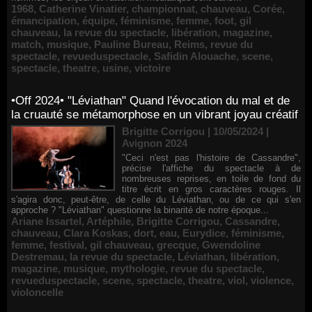
1968
,
Catherine Vinatier
,
championnat
,
chauveau
,
Corée
,
émancipation
,
équipe
,
féminisme
,
femme
,
foot
,
gil
chauveau
,
la revue du spectacle
,
libération
,
magazine
,
match
,
musique
,
Pauline Bureau
,
Reims
,
revue du
spectacle
,
revueduspectacle
,
Safidin Alouache
,
scene
,
spectacle
,
theatre
,
usine
,
victoire
•Off 2024• "Léviathan" Quand l'évocation du mal et de
la cruauté se métamorphose en un vibrant joyau créatif
Brigitte Corrigou | 10/05/2024
|
Avignon 2024
"Ceci n'est pas l'histoire de Cassandre",
précise l'affiche du spectacle à de
nombreuses reprises, en toile de fond du
titre écrit en gros caractères rouges. Il
s'agira donc, peut-être, de celle du Léviathan, ou de ce qui s'en
approche ? "Léviathan" questionne la binarité de notre époque...
Ariane Issartel
,
Artéphile
,
Brigitte Corrigou
,
Cassandre
,
chauveau
,
Clara Koskas
,
dort
,
eau
,
Eurydice
,
féminisme
,
femme
,
festival
,
gil chauveau
,
grecque
,
Gwendoline
Destremau
,
la revue du spectacle
,
Léviathan
,
libération
,
magazine
,
musique
,
mythologie
,
revue du spectacle
,
revueduspectacle
,
scene
,
spectacle
,
theatre
,
viol
,
violence
,
violoncelle