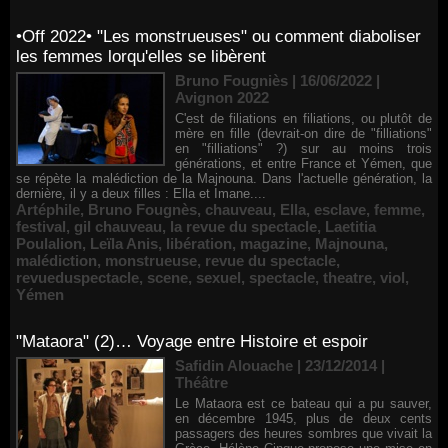
•Off 2022• "Les monstrueuses" ou comment diaboliser
les femmes lorqu'elles se libèrent
Bruno Fougniès | 16/06/2022
|
Avignon 2022
C'est de filiations en filiations, ou plutôt de
mère en fille (devrait-on dire de "filliations"
en "filliations" ?) sur au moins trois
générations, et entre France et Yémen, que
se répète la malédiction de la Majnouna. Dans l'actuelle génération, la
dernière, il y a deux filles : Ella et Imane....
Artéphile
,
Bruno Fougnès
,
chauveau
,
Ella
,
esclave
,
femme
,
festival
,
gil chauveau
,
la revue du spectacle
,
Laetitia
Poulalion
,
Leïla Anis
,
libération
,
magazine
,
Majnouna
,
malédiction
,
monstrueuse
,
revue du spectacle
,
revueduspectacle
,
scene
,
sexuel
,
spectacle
,
theatre
,
viol
,
Yémen
"Mataora" (2)… Voyage entre Histoire et espoir
Safidin Alouache | 23/12/2014
|
Théâtre
Le Mataora est ce bateau qui a pu sauver,
en décembre 1945, plus de deux cents
passagers des heures sombres que vivait la