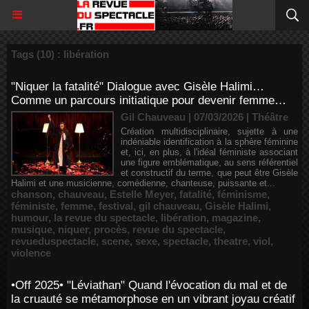
Tags (10) : libération
"Niquer la fatalité" Dialogue avec Gisèle Halimi…
Comme un parcours initiatique pour devenir femme…
Gil Chauveau | 07/03/2026
|
Théâtre
Création multidisciplinaire, sujette à une
indéniable identification à la sphère féminine
et, ici, en plus, à l'idéal féministe associant
une figure emblématique, au sens référentiel
et constructif du terme, que peut être Gisèle
Halimi et une musicienne, comédienne, chanteuse, puissante et...
chanson
,
chauveau
,
Estelle Meyer
,
fatalité
,
féminisme
,
féministe
,
femme
,
festival
,
gil chauveau
,
Gisèle Halimi
,
humour
,
la revue du spectacle
,
libération
,
magazine
,
musique
,
niquer
,
procès
,
revue du spectacle
,
revueduspectacle
,
scene
,
sexe
,
spectacle
,
theatre
,
viol
,
violence
•Off 2025• "Léviathan" Quand l'évocation du mal et de
la cruauté se métamorphose en un vibrant joyau créatif