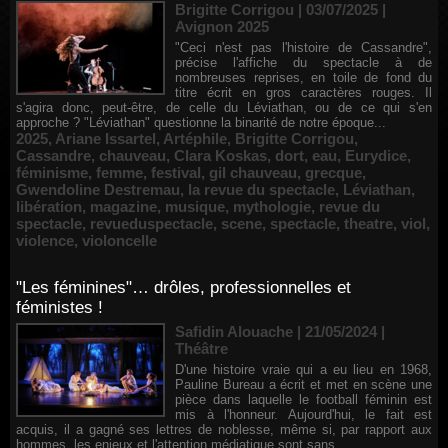
Brigitte Corrigou | 03/07/2025
|
Avignon 2025
"Ceci n'est pas l'histoire de Cassandre",
précise l'affiche du spectacle à de
nombreuses reprises, en toile de fond du
titre écrit en gros caractères rouges. Il
s'agira donc, peut-être, de celle du Léviathan, ou de ce qui s'en
approche ? "Léviathan" questionne la binarité de notre époque...
2025
,
Ariane Issartel
,
Artéphile
,
Brigitte Corrigou
,
Cassandre
,
chauveau
,
Clara Koskas
,
dort
,
eau
,
Eurydice
,
féminisme
,
femme
,
festival
,
gil chauveau
,
grecque
,
Gwendoline Destremau
,
la revue du spectacle
,
Léviathan
,
libération
,
magazine
,
musique
,
mythologie
,
revue du
spectacle
,
revueduspectacle
,
scene
,
spectacle
,
theatre
,
viol
,
violence
,
violoncelle
"Les féminines"… drôles, professionnelles et
féministes !
Safidin Alouache | 21/05/2024
|
Théâtre
D'une histoire vraie qui a eu lieu en 1968,
Pauline Bureau a écrit et met en scène une
pièce dans laquelle le football féminin est
mis à l'honneur. Aujourd'hui, le fait est
acquis, il a gagné ses lettres de noblesse, même si, par rapport aux
hommes, les enjeux et l'attention médiatique sont sans...