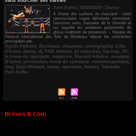
sans sourciller ses vannes
Yves Kafka | 08/10/2020
|
Danse
À l'instar des surfeurs du mascaret - cette
spectaculaire vague déferlante remontant,
l'automne venu, l'estuaire de la Gironde et
sur laquelle les amateurs passionnés de
glisse rivalisent de prouesses -, l'équipe du
Festival International des Arts de Bordeaux déjoue les contraintes
provoquées par...
Agnès Pelletier
,
Bordeaux
,
chauveau
,
chorégraphie
,
Côte
d'Ivoire
,
danse
,
dj
,
FAB
,
festival
,
gil chauveau
,
hip-hop
,
JO
,
la revue du spectacle
,
magazine
,
Massidi Adiatou
,
musique
,
N'soleh
,
percussion
,
revue du spectacle
,
revueduspectacle
,
ring
,
Saint-Médard
,
scene
,
spectacle
,
theatre
,
Volubilis
,
Yves Kafka
Brèves & Com
Renouvellement de Rachid Ouramdane à la tête de Chaillot-
Théâtre national de la danse