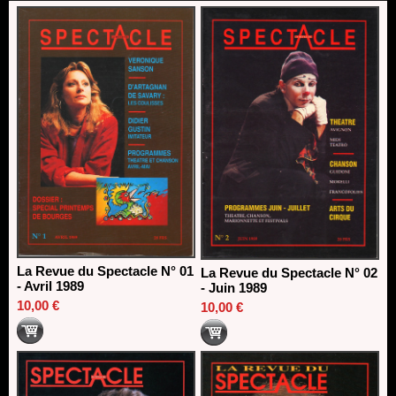
Nomination de Nathalie Garraud et Olivier Saccomano à la
direction du Théâtre de Gennevilliers - CDN
13/06/2026
Dispositif SACD Auteurs d'espaces : les lauréats 2026
18/03/2026
La Revue du Spectacle N° 01
La Revue du Spectacle N° 02
- Avril 1989
- Juin 1989
10,00 €
10,00 €