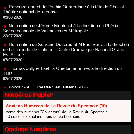
05/08/2026
Nomination de Jérôme Montchal à la direction du Phénix,
Scène nationale de Valenciennes Métropole
22/07/2026
Nomination de Servane Ducorps et Mikaël Serre à la direction
de la Comédie de Colmar - Centre Dramatique National Grand
Est Alsace
07/07/2026
Thomas Jolly et Laëtitia Guédon nommés à la direction du
TNP
02/07/2026
Fonds SACD Théâtre : les lauréats 2026
23/06/2026
Dispositif ARTCENA Écrire pour le cirque, les lauréats 2026 !
20/06/2026
Numéros Papier
Le palmarès des prix SACD 2026
Anciens Numéros de La Revue du Spectacle (10)
18/06/2026
Vente des numéros "Collectors" de La Revue du Spectacle.
Les 10 lauréats du Fonds Grandes Formes Théâtre 2026
10 euros l'exemplaire, frais de port compris.
SACD
13/06/2026
Anciens Numéros