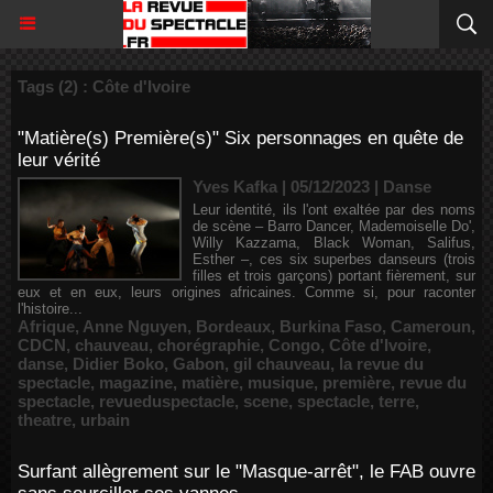
Tags (2) : Côte d'Ivoire
"Matière(s) Première(s)" Six personnages en quête de
leur vérité
Yves Kafka | 05/12/2023
|
Danse
Leur identité, ils l'ont exaltée par des noms
de scène – Barro Dancer, Mademoiselle Do',
Willy Kazzama, Black Woman, Salifus,
Esther –, ces six superbes danseurs (trois
filles et trois garçons) portant fièrement, sur
eux et en eux, leurs origines africaines. Comme si, pour raconter
l'histoire...
Afrique
,
Anne Nguyen
,
Bordeaux
,
Burkina Faso
,
Cameroun
,
CDCN
,
chauveau
,
chorégraphie
,
Congo
,
Côte d'Ivoire
,
danse
,
Didier Boko
,
Gabon
,
gil chauveau
,
la revue du
spectacle
,
magazine
,
matière
,
musique
,
première
,
revue du
spectacle
,
revueduspectacle
,
scene
,
spectacle
,
terre
,
theatre
,
urbain
Surfant allègrement sur le "Masque-arrêt", le FAB ouvre