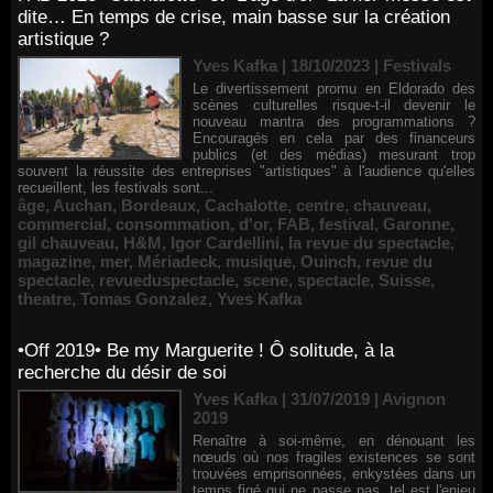
dite… En temps de crise, main basse sur la création
artistique ?
Yves Kafka | 18/10/2023
|
Festivals
Le divertissement promu en Eldorado des
scènes culturelles risque-t-il devenir le
nouveau mantra des programmations ?
Encouragés en cela par des financeurs
publics (et des médias) mesurant trop
souvent la réussite des entreprises "artistiques" à l'audience qu'elles
recueillent, les festivals sont...
âge
,
Auchan
,
Bordeaux
,
Cachalotte
,
centre
,
chauveau
,
commercial
,
consommation
,
d'or
,
FAB
,
festival
,
Garonne
,
gil chauveau
,
H&M
,
Igor Cardellini
,
la revue du spectacle
,
magazine
,
mer
,
Mériadeck
,
musique
,
Ouinch
,
revue du
spectacle
,
revueduspectacle
,
scene
,
spectacle
,
Suisse
,
theatre
,
Tomas Gonzalez
,
Yves Kafka
•Off 2019• Be my Marguerite ! Ô solitude, à la
recherche du désir de soi
Yves Kafka | 31/07/2019
|
Avignon
2019
Renaître à soi-même, en dénouant les
nœuds où nos fragiles existences se sont
trouvées emprisonnées, enkystées dans un
temps figé qui ne passe pas, tel est l'enjeu