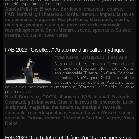
caractère spectaculaire assumé,...
Agnès Pelletier
,
Bivouac
,
Bordeaux
,
chauveau
,
course
,
FAB
,
festival
,
gil chauveau
,
Horde
,
humour
,
impact
,
la revue
du spectacle
,
magazine
,
Maryka Hassi
,
Meriadeck
,
meute
,
musique
,
panique olymique
,
pavé
,
revue du spectacle
,
revueduspectacle
,
Saint-Médard
,
scene
,
spectacle
,
Suisse
,
theatre
,
Volubilis
,
Yves Kafka
FAB 2023 "Giselle…" Anatomie d'un ballet mythique
Yves Kafka | 27/10/2023
|
Festivals
À plus d'un titre, François Gremaud peut
être taxé de fabuleux alchimiste… Après
son mémorable "Phèdre !" - Carré Colonnes
et Festival IN d'Avignon, 2019 -, le metteur
en scène suisse revient en Aquitaine avec
deux autres monuments du matrimoine, "Carmen." et "Giselle…", deux
pépites de l'art...
Bizet
,
Bordeaux
,
CDCN
,
chauveau
,
FAB
,
festival
,
François
Gremaud
,
gil chauveau
,
Giselle
,
la revue du spectacle
,
Luca
Antignani
,
magazine
,
manufacture
,
musique
,
revue du
spectacle
,
revueduspectacle
,
Samantha van Wissen
,
scene
,
spectacle
,
Suisse
,
theatre
,
Théophile Gauthier
,
Vernoy
,
Yves
Kafka
FAB 2023 "Cachalotte" et "L'âge d'or" La ker-messe est