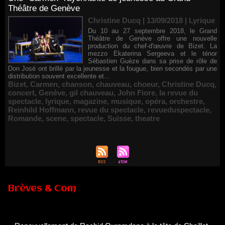
Théâtre de Genève
Christine Ducq | 13/09/2018
|
Lyrique
Du 10 au 27 septembre 2018, le Grand
Théâtre de Genève offre une nouvelle
production du chef-d'œuvre de Bizet. La
mezzo Ekaterina Sergeeva et le ténor
Sébastien Guèze dans sa prise de rôle de
Don José ont brillé par la jeunesse et la fougue, bien secondés par une
distribution souvent excellente et...
Bizet
,
Carmen
,
chanson
,
chauveau
,
choeur
,
Christine Ducq
,
concert
,
Genève
,
gil chauveau
,
John Fiore
,
la revue du
spectacle
,
lyrique
,
magazine
,
musique
,
opéra
,
orchestre
,
Reinhild Hoffmann
,
revue du spectacle
,
revueduspectacle
,
Romande
,
scene
,
spectacle
,
Suisse
,
theatre
Brèves & Com
Renouvellement de Rachid Ouramdane à la tête de Chaillot-
Théâtre national de la danse
05/08/2026