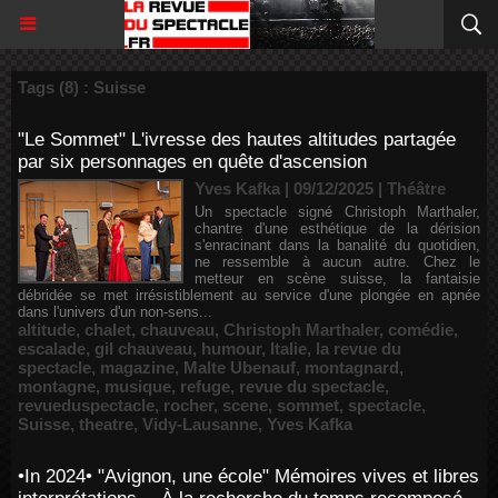
Tags (8) : Suisse
"Le Sommet" L'ivresse des hautes altitudes partagée
par six personnages en quête d'ascension
Yves Kafka | 09/12/2025
|
Théâtre
Un spectacle signé Christoph Marthaler,
chantre d'une esthétique de la dérision
s'enracinant dans la banalité du quotidien,
ne ressemble à aucun autre. Chez le
metteur en scène suisse, la fantaisie
débridée se met irrésistiblement au service d'une plongée en apnée
dans l'univers d'un non-sens...
altitude
,
chalet
,
chauveau
,
Christoph Marthaler
,
comédie
,
escalade
,
gil chauveau
,
humour
,
Italie
,
la revue du
spectacle
,
magazine
,
Malte Ubenauf
,
montagnard
,
montagne
,
musique
,
refuge
,
revue du spectacle
,
revueduspectacle
,
rocher
,
scene
,
sommet
,
spectacle
,
Suisse
,
theatre
,
Vidy-Lausanne
,
Yves Kafka
•In 2024• "Avignon, une école" Mémoires vives et libres