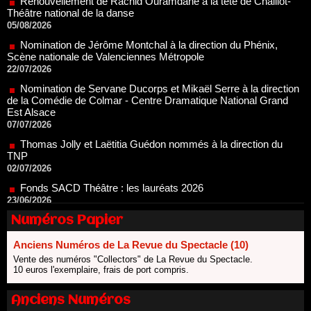
Nomination de Jérôme Montchal à la direction du Phénix,
Scène nationale de Valenciennes Métropole
22/07/2026
Nomination de Servane Ducorps et Mikaël Serre à la direction
de la Comédie de Colmar - Centre Dramatique National Grand
Est Alsace
07/07/2026
Thomas Jolly et Laëtitia Guédon nommés à la direction du
TNP
02/07/2026
Fonds SACD Théâtre : les lauréats 2026
23/06/2026
Dispositif ARTCENA Écrire pour le cirque, les lauréats 2026 !
20/06/2026
Le palmarès des prix SACD 2026
Numéros Papier
18/06/2026
Anciens Numéros de La Revue du Spectacle (10)
Les 10 lauréats du Fonds Grandes Formes Théâtre 2026
Vente des numéros "Collectors" de La Revue du Spectacle.
SACD
10 euros l'exemplaire, frais de port compris.
13/06/2026
Nomination de Nathalie Garraud et Olivier Saccomano à la
Anciens Numéros
direction du Théâtre de Gennevilliers - CDN