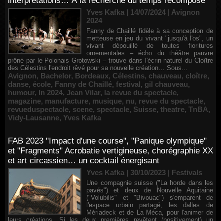
interprétations… À la recherche du temps recomposé
Yves Kafka | 14/07/2024
|
Avignon
2024
Fanny de Chaillé fidèle à sa conception de
metteuse en jeu du vivant "jusqu'à l'os", un
vivant dépouillé de toutes fioritures
ornementales – écho du théâtre pauvre
prôné par le Polonais Grotowski – trouve dans l'écrin naturel du Cloître
des Célestins l'endroit rêvé pour sa nouvelle création… Sous...
Avignon
,
Bachelor
,
Bordeaux
,
Célestins
,
chauveau
,
cloître
,
danse
,
école
,
Fanny de Chaillé
,
festival
,
gil chauveau
,
humour
,
In 2024
,
Jean Vilar
,
la revue du spectacle
,
magazine
,
manufacture
,
musique
,
nu
,
revue du spectacle
,
revueduspectacle
,
scene
,
spectacle
,
Suisse
,
theatre
,
TnBA
,
Vidy-Lausanne
,
Yves Kafka
FAB 2023 "Impact d'une course", "Panique olympique"
et "Fragments" Acrobatie vertigineuse, chorégraphie XX
et art circassien… un cocktail énergisant
Yves Kafka | 30/10/2023
|
Festivals
Une compagnie suisse ("La horde dans les
pavés") et deux de Nouvelle Aquitaine
("Volubilis" et "Bivouac") s'emparent de
l'espace urbain partagé, les dalles de
Mériadeck et de La Méca, pour l'animer de
leurs créations. Si les deux premières revêtent (positivement) un