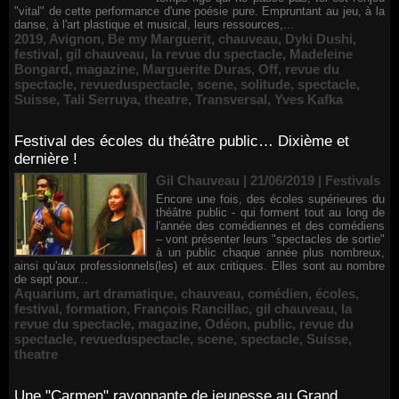
"vital" de cette performance d'une poésie pure. Empruntant au jeu, à la
danse, à l'art plastique et musical, leurs ressources,...
2019
,
Avignon
,
Be my Marguerit
,
chauveau
,
Dyki Dushi
,
festival
,
gil chauveau
,
la revue du spectacle
,
Madeleine
Bongard
,
magazine
,
Marguerite Duras
,
Off
,
revue du
spectacle
,
revueduspectacle
,
scene
,
solitude
,
spectacle
,
Suisse
,
Tali Serruya
,
theatre
,
Transversal
,
Yves Kafka
Festival des écoles du théâtre public… Dixième et
dernière !
Gil Chauveau | 21/06/2019
|
Festivals
Encore une fois, des écoles supérieures du
théâtre public - qui forment tout au long de
l'année des comédiennes et des comédiens
– vont présenter leurs "spectacles de sortie"
à un public chaque année plus nombreux,
ainsi qu'aux professionnels(les) et aux critiques. Elles sont au nombre
de sept pour...
Aquarium
,
art dramatique
,
chauveau
,
comédien
,
écoles
,
festival
,
formation
,
François Rancillac
,
gil chauveau
,
la
revue du spectacle
,
magazine
,
Odéon
,
public
,
revue du
spectacle
,
revueduspectacle
,
scene
,
spectacle
,
Suisse
,
theatre
Une "Carmen" rayonnante de jeunesse au Grand