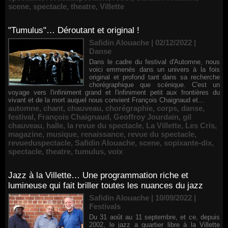
scene
,
spectacle
,
theatre
,
Villette
"Tumulus"… Déroutant et original !
Safidin Alouache | 02/12/2022
|
Danse
Dans le cadre du festival d'Automne, nous
voici emmenés dans un univers à la fois
original et profond tant dans sa recherche
chorégraphique que scénique. C'est un
voyage vers l'infiniment grand et l'infiniment petit aux frontières du
vivant et de la mort auquel nous convient François Chaignaud et...
automne
,
chant
,
chauveau
,
chorégraphie
,
corps
,
danse
,
festival
,
François Chaignaud
,
Geoffroy Jourdain
,
gil
chauveau
,
halle
,
la revue du spectacle
,
La Villette
,
Les Cris
,
magazine
,
musique
,
renaissance
,
revue du spectacle
,
revueduspectacle
,
Safidin Alouache
,
scene
,
sopixante-dix
,
spectacle
,
theatre
,
tumulus
,
voix
Jazz à la Villette… Une programmation riche et
lumineuse qui fait briller toutes les nuances du jazz
Safidin Alouache | 10/09/2022
|
Festivals
Du 31 août au 11 septembre, et ce, depuis
2002, le jazz a quartier libre à la Villette