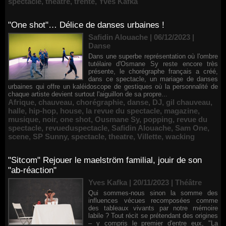
spectacle
,
theatre
,
trente
,
Yves Kafka
"One shot"… Délice de danses urbaines !
Safidin Alouache | 06/12/2023
|
Danse
Dans une superbe représentation où l'ombre
tutélaire d'Osmane Sy reste encore très
présente, le chorégraphe français a créé,
dans ce spectacle, un mariage de danses
urbaines qui offre un kaléidoscope de gestiques où la personnalité de
chaque artiste devient surtout l'aiguillon de sa propre...
Afrique
,
chauveau
,
chorégraphie
,
danse
,
DJ
,
gil chauveau
,
halle
,
hip-hop
,
house
,
la revue du spectacle
,
magazine
,
musique
,
noir
,
one shot
,
Ousmane Sy
,
popping
,
revue du
spectacle
,
revueduspectacle
,
Safidin Alouache
,
Sam One
,
scene
,
SP Sunny
,
spectacle
,
theatre
,
Villette
,
wacking
"Sitcom" Rejouer le maelström familial, jouir de son
"ab-réaction"
Yves Kafka | 20/11/2023
|
Théâtre
Qui sommes-nous sinon la somme des
influences vécues recomposées comme
des tableaux vivants par notre mémoire
labile ? Tout récit se prétendant des origines
– y compris le premier d'entre eux, "La