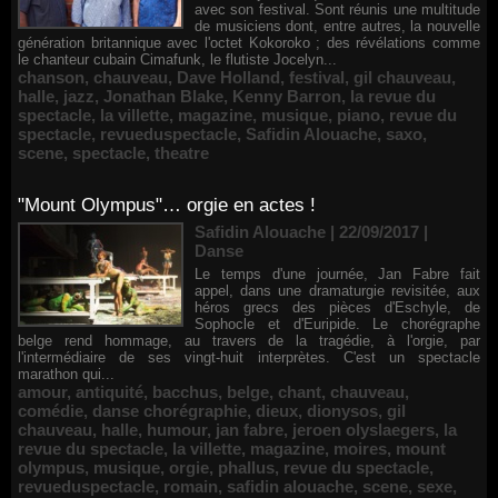
avec son festival. Sont réunis une multitude
de musiciens dont, entre autres, la nouvelle
génération britannique avec l'octet Kokoroko ; des révélations comme
le chanteur cubain Cimafunk, le flutiste Jocelyn...
chanson
,
chauveau
,
Dave Holland
,
festival
,
gil chauveau
,
halle
,
jazz
,
Jonathan Blake
,
Kenny Barron
,
la revue du
spectacle
,
la villette
,
magazine
,
musique
,
piano
,
revue du
spectacle
,
revueduspectacle
,
Safidin Alouache
,
saxo
,
scene
,
spectacle
,
theatre
"Mount Olympus"… orgie en actes !
Safidin Alouache | 22/09/2017
|
Danse
Le temps d'une journée, Jan Fabre fait
appel, dans une dramaturgie revisitée, aux
héros grecs des pièces d'Eschyle, de
Sophocle et d'Euripide. Le chorégraphe
belge rend hommage, au travers de la tragédie, à l'orgie, par
l'intermédiaire de ses vingt-huit interprètes. C'est un spectacle
marathon qui...
amour
,
antiquité
,
bacchus
,
belge
,
chant
,
chauveau
,
comédie
,
danse chorégraphie
,
dieux
,
dionysos
,
gil
chauveau
,
halle
,
humour
,
jan fabre
,
jeroen olyslaegers
,
la
revue du spectacle
,
la villette
,
magazine
,
moires
,
mount
olympus
,
musique
,
orgie
,
phallus
,
revue du spectacle
,
revueduspectacle
,
romain
,
safidin alouache
,
scene
,
sexe
,