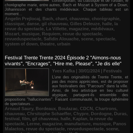
contemporain, du classique et de l'urbain, le
chorégraphe marie, entre autres, Bach et Mozart à System of a Down,
Jóhannsson et des chants médiévaux. Chaque tableau est un
moment...
Angelin Prejlocaj
,
Bach
,
chant
,
chauveau
,
chorégraphie
,
classique
,
danse
,
gil chauveau
,
Gilles Deleuze
,
halle
,
la
revue du spectacle
,
La Villette
,
magazine
,
médiévaux
,
Mozart
,
musique
,
Requiem
,
revue du spectacle
,
revueduspectacle
,
Safidin Alouache
,
scene
,
spectacle
,
system of down
,
theatre
,
urbain
Festival Trente Trente 2024 Épisode 2 "Aimons-nous
vivants", "Encrages", "Hire me, Please", "Je dis elle"
Yves Kafka | 30/01/2024
|
Festivals
L'une des originalités de Trente Trente, et
pas des moins appréciées, est de proposer
aux festivaliers des "Parcours" dans la ville.
Ainsi, de lieu artistique en lieu culturel
atypique, partagent-ils ensemble des
propositions "hallucinantes". Faisant communauté, la troupe éphémère
de spectateurs...
Arnaud Saury
,
Bordeaux
,
Boulazac
,
CDCN
,
Chartrons
,
chauveau
,
Chrsitophe Schaeffer
,
Chypre
,
Dordogne
,
Duras
,
festival
,
film
,
gil chauveau
,
halle
,
Kaplan
,
la revue du
spectacle
,
Lerme
,
magazine
,
manufacture
,
musique
,
Panos
Malactos
,
revue du spectacle
,
revueduspectacle
,
scene
,