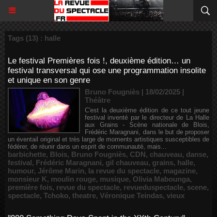
Tags (13) : halle
Le festival Premières fois !, deuxième édition… un
festival transversal qui ose une programmation insolite
et unique en son genre
Bruno Fougniès | 18/02/2025
|
Théâtre
C'est la deuxième édition de ce tout jeune
festival inventé par le directeur de La Halle
aux Grains - Scène nationale de Blois,
Frédéric Maragnani, dans le but de proposer
un éventail original et très large de moments artistiques susceptibles de
fédérer, de réunir dans un esprit de communauté, mais...
barbichette
,
Blois
,
Bruno Fougniès
,
CDN
,
chauveau
,
danse
,
festival
,
Frédéric Maragnani
,
gil chauveau
,
grains
,
halle
,
humour
,
Jérôme Marin
,
la revue du spectacle
,
magazine
,
monsieur K
,
moulin rouge
,
musique
,
Olivia Mabounga
,
première fois
,
revue du spectacle
,
revueduspectacle
,
scene
,
spectacle
,
Tchoko
,
theatre
,
Véronique Teindas
,
vieux