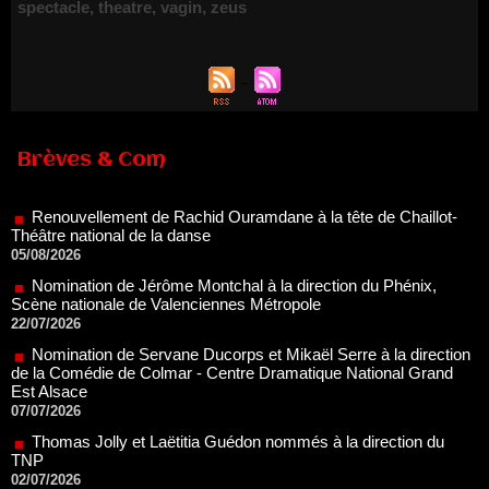
spectacle
,
theatre
,
vagin
,
zeus
Renouvellement de Rachid Ouramdane à la tête de Chaillot-
Brèves & Com
Théâtre national de la danse
05/08/2026
Nomination de Jérôme Montchal à la direction du Phénix,
Scène nationale de Valenciennes Métropole
22/07/2026
Nomination de Servane Ducorps et Mikaël Serre à la direction
de la Comédie de Colmar - Centre Dramatique National Grand
Est Alsace
07/07/2026
Thomas Jolly et Laëtitia Guédon nommés à la direction du
TNP
02/07/2026
Fonds SACD Théâtre : les lauréats 2026
23/06/2026