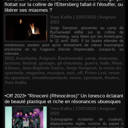
flottait sur la colline de l'Ettersberg fallait-il l'étouffer, ou
libérer ses miasmes ?
Yves Kafka | 31/07/2023
|
Avignon
2023
Jorge Semprun, prisonnier au camp de
Buchenwald édifié sur la colline de
l'Ettersberg, sera libéré par les Américains,
le 11 avril 1945. Il lui faudra attendre de
nombreuses années pour qu'un événement de nature traumatique
enclenche en lui l'urgence d'écrire l'impensable. Jusque-là, sa
mémoire...
2023
,
Auschwitz
,
Avignon
,
Buchenwald
,
camp
,
chauveau
,
écriture
,
festival
,
gestapo
,
gil chauveau
,
guerre
,
halle
,
Hiam
Abbass
,
Jean-Baptiste Sastre
,
Jorge Semprun
,
la revue du
spectacle
,
magazine
,
musique
,
nazi
,
off
,
Primo Levi
,
revue
du spectacle
,
revueduspectacle
,
scene
,
spectacle
,
theatre
,
Yves Kafka
•Off 2023• "Rinocerii (Rhinocéros)" Un Ionesco éclatant
de beauté plastique et riche en résonances ubuesques
Yves Kafka | 17/07/2023
|
Avignon
2023
Scénographie éclatante de couleurs,
déplacements réglés comme du papier à
musique, accompagnement sonore jouant le