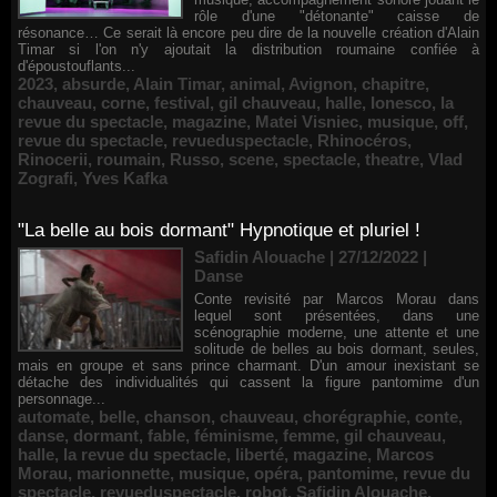
rôle d'une "détonante" caisse de
résonance… Ce serait là encore peu dire de la nouvelle création d'Alain
Timar si l'on n'y ajoutait la distribution roumaine confiée à
d'époustouflants...
2023
,
absurde
,
Alain Timar
,
animal
,
Avignon
,
chapitre
,
chauveau
,
corne
,
festival
,
gil chauveau
,
halle
,
Ionesco
,
la
revue du spectacle
,
magazine
,
Matei Visniec
,
musique
,
off
,
revue du spectacle
,
revueduspectacle
,
Rhinocéros
,
Rinocerii
,
roumain
,
Russo
,
scene
,
spectacle
,
theatre
,
Vlad
Zografi
,
Yves Kafka
"La belle au bois dormant" Hypnotique et pluriel !
Safidin Alouache | 27/12/2022
|
Danse
Conte revisité par Marcos Morau dans
lequel sont présentées, dans une
scénographie moderne, une attente et une
solitude de belles au bois dormant, seules,
mais en groupe et sans prince charmant. D'un amour inexistant se
détache des individualités qui cassent la figure pantomime d'un
personnage...
automate
,
belle
,
chanson
,
chauveau
,
chorégraphie
,
conte
,
danse
,
dormant
,
fable
,
féminisme
,
femme
,
gil chauveau
,
halle
,
la revue du spectacle
,
liberté
,
magazine
,
Marcos
Morau
,
marionnette
,
musique
,
opéra
,
pantomime
,
revue du
spectacle
,
revueduspectacle
,
robot
,
Safidin Alouache
,