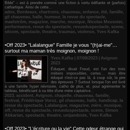
Bible" – est à prendre comme une fiction à vertu édifiante et (parfois)
cathartique. Ainsi de cette...
ados
,
Bordeaux
,
chartrons
,
chauveau
,
enfance
,
été
,
famille
,
gil chauveau
,
halle
,
humour
,
la revue du spectacle
,
maelstrôm
,
magazine
,
marche
,
musique
,
Nicolas Meusnier
,
performance
,
revue du spectacle
,
revueduspectacle
,
scene
,
sitcom
,
spectacle
,
theatre
,
traumas
,
violence
,
Yves Kafka
•Off 2023• "Lalalangue" Famille je vous "(h)ai-me"…
surtout ma maman très moignon, moignon !
Yves Kafka | 07/08/2023
|
Avignon
2023
Éduquer, disait Freud, est l'un des trois
métiers impossibles, certes… mais être
éduqué n'est-ce pas là, à coup sûr, la pire
des épreuves ? Surtout lorsque l'on est livré
à une famille hyper névrosée, catho de plus, et, pour agrémenter le
tableau, bénéficiant à sa tête d'une mère captatrice...
2023
,
accident
,
Avignon
,
chapelle
,
chauveau
,
famille
,
festival
,
Frédérique Voruz
,
gil chauveau
,
halle
,
handicap
,
la
revue du spectacle
,
Lalalangue
,
magazine
,
mère
,
musique
,
off
,
revue du spectacle
,
revueduspectacle
,
scene
,
Simon
Abkarian
,
spectacle
,
theatre
,
unijambiste
,
Yves Kafka
•Off 2023• "L'écriture ou la vie" Cette odeur étrange qui