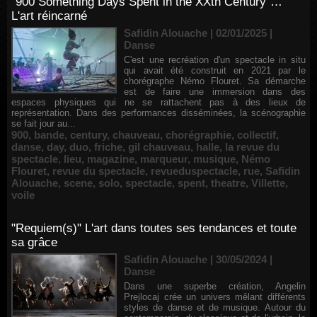
"900 Something Days Spent in the XXth Century"…
L'art réincarné
Safidin Alouache | 02/01/2025
|
Danse
C'est une recréation d'un spectacle in situ
qui avait été construit en 2021 par le
chorégraphe Némo Flouret. Sa démarche
est de faire une immersion dans des
espaces physiques qui ne se rattachent pas à des lieux de
représentation. Dans des performances disséminées, la scénographie
se fait jour au...
900
,
bande
,
century
,
chauveau
,
chorégraphie
,
collectif
,
danse
,
day
,
duo
,
friche
,
gil chauveau
,
halle
,
la revue du
spectacle
,
lieu
,
magazine
,
marqueur
,
musique
,
Némo
Flouret
,
revue du spectacle
,
revueduspectacle
,
rue
,
Safidin
Alouache
,
scene
,
solo
,
spectacle
,
spent
,
theatre
,
Villette
,
voile
"Requiem(s)" L'art dans toutes ses tendances et toute
sa grâce
Safidin Alouache | 30/05/2024
|
Danse
Dans une superbe création, Angelin
Prejlocaj crée un univers mêlant différents
styles de danse et de musique. Autour du