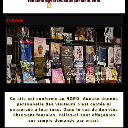
redaction@larevueduspectacle.com
|
|
Plan du site
Syndication
Powered by WM
Galerie
Avignon Festival 2024 - rue
des Lices © Gil Chauveau.
Ce site est conforme au RGPD. Aucune donnée
personnelle des visiteurs n'est captée ni
conservée à leur insu. Dans le cas de données
librement fournies, celles-ci sont effaçables
sur simple demande par email.