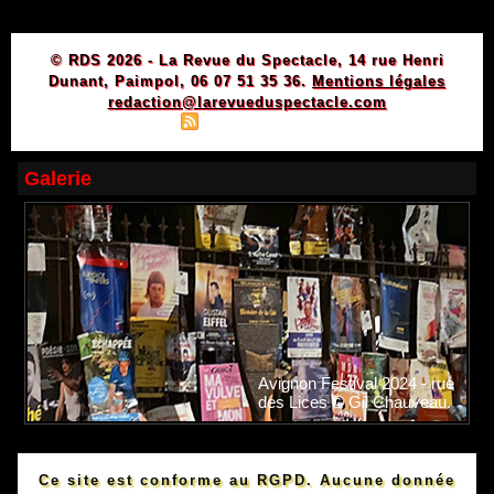
© RDS 2026 - La Revue du Spectacle, 14 rue Henri
Dunant, Paimpol, 06 07 51 35 36.
Mentions légales
redaction@larevueduspectacle.com
|
|
Plan du site
Syndication
Powered by WM
Galerie
Avignon Festival 2024 - rue
des Lices © Gil Chauveau.
Ce site est conforme au RGPD. Aucune donnée