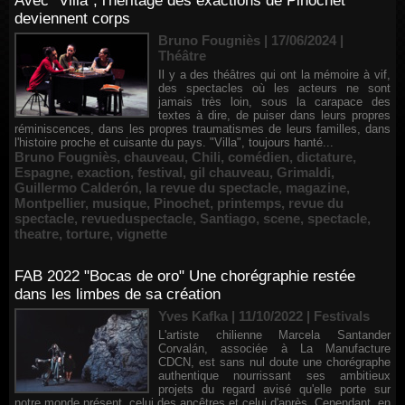
Avec "Villa", l'héritage des exactions de Pinochet
deviennent corps
Bruno Fougniès | 17/06/2024
|
Théâtre
Il y a des théâtres qui ont la mémoire à vif,
des spectacles où les acteurs ne sont
jamais très loin, sous la carapace des
textes à dire, de puiser dans leurs propres
réminiscences, dans les propres traumatismes de leurs familles, dans
l'histoire proche et cuisante du pays. "Villa", toujours hanté...
Bruno Fougniès
,
chauveau
,
Chili
,
comédien
,
dictature
,
Espagne
,
exaction
,
festival
,
gil chauveau
,
Grimaldi
,
Guillermo Calderón
,
la revue du spectacle
,
magazine
,
Montpellier
,
musique
,
Pinochet
,
printemps
,
revue du
spectacle
,
revueduspectacle
,
Santiago
,
scene
,
spectacle
,
theatre
,
torture
,
vignette
FAB 2022 "Bocas de oro" Une chorégraphie restée
dans les limbes de sa création
Yves Kafka | 11/10/2022
|
Festivals
L'artiste chilienne Marcela Santander
Corvalán, associée à La Manufacture
CDCN, est sans nul doute une chorégraphe
authentique nourrissant ses ambitieux
projets du regard avisé qu'elle porte sur
notre monde présent, celui des ancêtres et celui d'après. Cependant, en