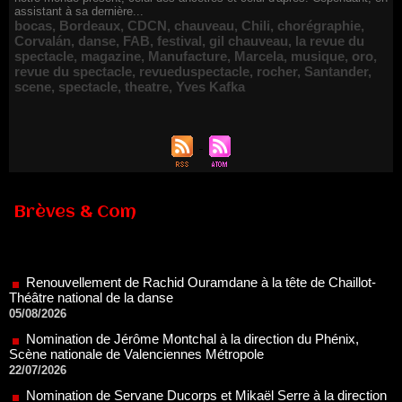
assistant à sa dernière...
bocas
,
Bordeaux
,
CDCN
,
chauveau
,
Chili
,
chorégraphie
,
Corvalán
,
danse
,
FAB
,
festival
,
gil chauveau
,
la revue du
spectacle
,
magazine
,
Manufacture
,
Marcela
,
musique
,
oro
,
revue du spectacle
,
revueduspectacle
,
rocher
,
Santander
,
scene
,
spectacle
,
theatre
,
Yves Kafka
Brèves & Com
Renouvellement de Rachid Ouramdane à la tête de Chaillot-
Théâtre national de la danse
05/08/2026
Nomination de Jérôme Montchal à la direction du Phénix,
Scène nationale de Valenciennes Métropole
22/07/2026
Nomination de Servane Ducorps et Mikaël Serre à la direction
de la Comédie de Colmar - Centre Dramatique National Grand
Est Alsace