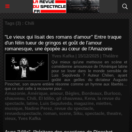
Tags (3) : Chili
"Le vieux qui lisait des romans d'amour" Entre traque
d'un félin tueur de gringos et goût de l'amour
romanesque, une épopée au cœur de l'Amazonie
Yves Kafka | 15/12/2025
|
Théâtre
Qui mieux qu'une metteuse en scène et
comédienne amoureuse de l'Amérique latine
pour se lover dans le monde sensible de
Luis Sepúlveda ? Auteur Chilien, ayant
goûté aux geôles du dictateur Augusto
Pinochet, son œuvre entière résonne comme un hymne aux libertés…
que ce soit celle à recouvrer pour...
Amazonie
,
Amérique
,
amour
,
Bègles
,
Bordeaux
,
Burloco
,
chauveau
,
Chili
,
El Idilio
,
gil chauveau
,
Kena
,
la revue du
spectacle
,
latine
,
Luis Sepulveda
,
magazine
,
miettes
,
musique
,
Nadine Perez
,
revue du spectacle
,
revueduspectacle
,
roman
,
scene
,
Siku
,
spectacle
,
theatre
,
vieux
,
Yves Kafka