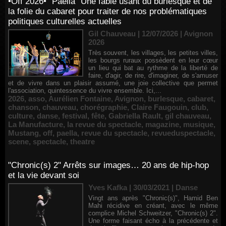
•Off 2026• "Paëlla" Une fable usant du burlesque et de
la folie du cabaret pour traiter de nos problématiques
politiques culturelles actuelles
Gil Chauveau | 12/07/2026
|
Avignon
2026
Très souvent, les villages, les petites villes,
les bourgs ruraux possèdent en leur cœur
un lieu qui bat au rythme de la liberté de
faire, d'agir, de rire, d'imaginer, de s'amuser
et de vivre dans un plaisir assumé, une joie collective que permet
l'association, quintessence du vivre ensemble. Ici,...
2026
,
asso
,
Aurélien Fontaine
,
Avignon
,
burlesque
,
cabaret
,
chanson
,
chauveau
,
chorégraphie
,
Claire Faugouin
,
club
,
culture
,
danse
,
festival
,
fête
,
Gabriella Rault
,
gil chauveau
,
La Manufacture
,
la revue du spectacle
,
magazine
,
musique
,
Mustang
,
off
,
paella
,
revue du spectacle
,
revueduspectacle
,
scene
,
spectacle
,
theatre
"Chronic(s) 2" Arrêts sur images… 20 ans de hip-hop
et la vie devant soi
Yves Kafka | 30/03/2021
|
Danse
Vingt ans après "Chronic(s)", Hamid Ben
Mahi récidive en créant, avec le même
complice Michel Schweitzer, "Chronic(s) 2".
Une forme faisant écho à la précédente et