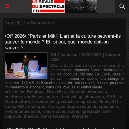
Tags (4) : La Manufacture
•Off 2026• "Paris et Miki" L'art et la culture peuvent-ils
sauver le monde ? Et, si oui, quel monde doit-on
sauver ?
Gil Chauveau | 15/07/2026
|
Avignon
2026
C'est précisément ce questionnement et la
recherche de réponses à cette interrogation
qui va conduire Michael De Cock, auteur,
écrivain, metteur en scène, dramaturge et
directeur du KVS de Bruxelles jusqu'en mai dernier*, à nous proposer
un road-movie étonnant, dans une joyeuse et enthousiaste...
art
,
atelier
,
Belgique
,
Bruxelles
,
chanson
,
chauveau
,
costume
,
coulisses
,
culture
,
festival
,
gil chauveau
,
KVS
,
La
Manufacture
,
la revue du spectacle
,
magazine
,
Michael De
Cock
,
Miki
,
musique
,
Paris
,
politique
,
revue du spectacle
,
revueduspectacle
,
road-movie
,
scene
,
spectacle
,
Stef
Depover
,
theatre
,
Tomorrowland
,
Werchter