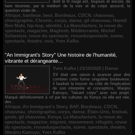
dont le fil rouge est, toujours et encore, de
faire résonner, par le médium de la voix et du corps associé, la
question virale de...
Afrique
,
banlieue
,
beur
,
Bordeaux
,
CDCN
,
chauveau
,
chorégraphie
,
Chronic
,
corps
,
danse
,
gil chauveau
,
Hamid
Ben Mahi
,
hip-hop
,
identité
,
La Manufacture
,
la revue du
spectacle
,
magazine
,
Maghreb
,
Méditerranée
,
Michel
Schweizer
,
revue du spectacle
,
revueduspectacle
,
scene
,
spectacle
,
theatre
,
voix
,
Yves Kafka
"An Immigrant's Story" Une histoire de l'humanité,
vibrante et dérangeante…
Yves Kafka | 23/10/2020
|
Danse
S'il était une raison à avancer pour dire
combien cette forme singulière bouleverse,
il faudrait la trouver du côté de l'implication
de son interprète et conceptrice, Wanjiru
Kamuyu, "faisant corps" avec son projet.
Marqué définitivement à vif par les cultures du Kenya où elle est née,
des...
Afrique
,
An Immigrant's Story
,
BAF
,
Bordeaux
,
CDCN
,
chauveau
,
chorégraphie
,
corps
,
danse
,
États-Unis
,
festival
,
geste
,
gil chauveau
,
Kenya
,
La Manufacture
,
la revue du
spectacle
,
magazine
,
migrant
,
mouvement
,
réfugiés
,
revue
du spectacle
,
revueduspectacle
,
scene
,
spectacle
,
theatre
,
Wanjiru Kamuyu
,
Yves Kafka