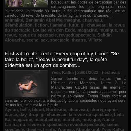
bousculant les codes de perception par des
extravagances les plus originales, nous
invite dans un monde où l'autre, aussi fantomatique que réel, est au
carrefour du rêve, de la réalité, de l'imaginaire et du fantasme....
animalité
,
Benjamin Abel Meirhaeghe
,
chauveau
,
déambulation
,
fiction
,
flamand
,
futur
,
gil chauveau
,
la revue
du spectacle
,
Louise van den Eede
,
magazine
,
musique
,
nu
,
revue
,
revue du spectacle
,
revueduspectacle
,
Safidin
Alouache
,
scene
,
sex
,
spectacle
,
theatre
,
Villette
Festival Trente Trente "Every drop of my blood", "Se
faire la belle", "Today is beautiful day", la quête
d'identité est un sport de combat…
Yves Kafka | 26/01/2022
|
Festivals
Soirée répartie en deux temps (l'un à
L'Atelier des Marches, l'autre à La
Manufacture CDCN) tissés du même fil
rouge : le combat à jamais inaccompli pour
naître à soi-même. Tenter "sans force et
sans armure" de s'extraire des assignations sociétales nous ayant servi
de moules, telle est la quête de...
Ayoun
,
belle
,
blood
,
Bordeaux
,
chauveau
,
chorégraphie
,
danse
,
day
,
drop
,
gil chauveau
,
la revue du spectacle
,
Leïla
Ka
,
magazine
,
manufacture
,
marches
,
musique
,
Nadia
Larina
,
nu
,
revue du spectacle
,
revueduspectacle
,
scene
,
spectacle
,
theatre
,
trente
,
Youness Aboulakoul
,
Yves Kafka