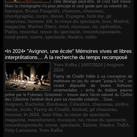
cela dérange peut-être, et c'est tant mieux.
Mais la chorégraphe n'a pour principe et seul guide que sa volonté de...
baroque
,
Bruno Fougniès
,
chanson
,
chauveau
,
chorégraphie
,
corps
,
danse
,
Espagne
,
fuck me
,
gil
chauveau
,
homme
,
kill
,
la revue du spectacle
,
love
,
Madrid
,
magazine
,
Marino Otero
,
mort
,
musique
,
nu
,
opération
,
Pablo
,
recordar
,
revue du spectacle
,
revueduspectacle
,
rond-point
,
scene
,
spectacle
,
theatre
,
vidéo
•In 2024• "Avignon, une école" Mémoires vives et libres
interprétations… À la recherche du temps recomposé
Yves Kafka | 14/07/2024
|
Avignon
2024
Fanny de Chaillé fidèle à sa conception de
metteuse en jeu du vivant "jusqu'à l'os", un
vivant dépouillé de toutes fioritures
ornementales – écho du théâtre pauvre
prôné par le Polonais Grotowski – trouve dans l'écrin naturel du Cloître
des Célestins l'endroit rêvé pour sa nouvelle création… Sous...
Avignon
,
Bachelor
,
Bordeaux
,
Célestins
,
chauveau
,
cloître
,
danse
,
école
,
Fanny de Chaillé
,
festival
,
gil chauveau
,
humour
,
In 2024
,
Jean Vilar
,
la revue du spectacle
,
magazine
,
manufacture
,
musique
,
nu
,
revue du spectacle
,
revueduspectacle
,
scene
,
spectacle
,
Suisse
,
theatre
,
TnBA
,
Vidy-Lausanne
,
Yves Kafka