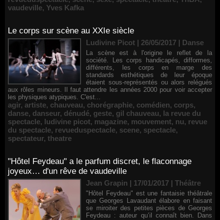
vaudeville
,
Yves Kafka
Le corps sur scène au XXIe siècle
Ludivine Picot | 26/05/2017
|
Danse
La scène est à l'origine le reflet de la
société. Les corps handicapés, difformes,
différents, les corps en marge des
standards esthétiques de leur époque
étaient sous-représentés ou alors relégués
aux rôles mineurs. Il faut attendre les années 2000 pour voir accepter
les physiques atypiques. C'est...
agir
,
artiste
,
chauveau
,
chorégraphie
,
comédien
,
corps
,
danse
,
danseur
,
dénudé
,
geste
,
gil chauveau
,
la revue du
spectacle
,
ludivine picot
,
magazine
,
mouvement
,
nu
,
revue
du spectacle
,
revueduspectacle
,
scene
,
spectacle
,
spectateur
,
theatre
"Hôtel Feydeau" a le parfum discret, le flaconnage
joyeux… d'un rêve de vaudeville
Jean Grapin | 17/01/2017
|
Théâtre
"Hôtel Feydeau" est une fantaisie théâtrale
que Georges Lavaudant élabore en faisant
se miroiter des petites pièces de Georges
Feydeau : auteur qu’il connaît bien. Dans