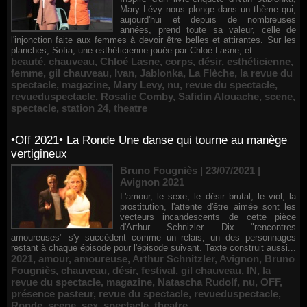
Mary Lévy nous plonge dans un thème qui,
aujourd'hui et depuis de nombreuses
années, prend toute sa valeur, celle de
l'injonction faite aux femmes à devoir être belles et attirantes. Sur les
planches, Sofia, une esthéticienne jouée par Chloé Lasne, et...
beauté
,
chauveau
,
Chloé Lasne
,
corps
,
désir
,
esthéticienne
,
femme
,
gil chauveau
,
Ivan
,
Jablonka
,
La Flèche
,
la revue du
spectacle
,
magazine
,
Mary Levy
,
nu
,
revue du spectacle
,
revueduspectacle
,
Rosalie Comby
,
Safidin Alouache
,
scene
,
spectacle
,
station 24
,
theatre
•Off 2021• La Ronde Une danse qui tourne au manège
vertigineux
Bruno Fougniès | 23/07/2021
|
Avignon 2021
L'amour, le sexe, le désir brutal, le viol, la
prostitution, l'attente d'être aimée sont les
vecteurs incandescents de cette pièce
d'Arthur Schnizler. Dix "rencontres
amoureuses" s'y succèdent comme un relais, un des personnages
restant à chaque épisode pour l'épisode suivant. Texte construit aussi...
2021
,
amour
,
amoureuse
,
Arthur Schnitzler
,
Avignon
,
Bruno
Fougniès
,
chauveau
,
désir
,
festival
,
gil chauveau
,
IN
,
la
revue du spectacle
,
magazine
,
Natascha Rudolf
,
nu
,
OFF
,
présence pasteur
,
revue du spectacle
,
revueduspectacle
,
Ronde
,
scene
,
sex
,
spectacle
,
theatre