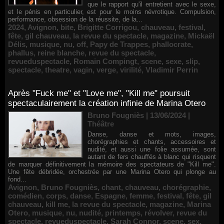
que le rapport qu'il entretient avec le sexe,
et le pénis en particulier, est pour le moins névrotique. Compulsion,
performance, obsession de la réussite, de la...
2024
,
Avignon
,
bite
,
Brigitte Corrigou
,
chauveau
,
festival
,
fête
,
gil chauveau
,
la revue du spectacle
,
magazine
,
Mickaël
Délis
,
musique
,
nu
,
off
,
Papy de Trappes
,
phallocrate
,
phallus
,
reine blanche
,
revue du spectacle
,
revueduspectacle
,
Romain Compingt
,
scene
,
sexe
,
slip
,
spectacle
,
theatre
,
vagin
,
verge
,
virilité
,
Vladimir Perrin
Après "Fuck me" et "Love me", "Kill me" poursuit
spectaculairement la création infinie de Marina Otero
Bruno Fougniès | 13/06/2024
|
Théâtre
Danse, danse et mots, images,
chorégraphies et chants, accessoires et
nudité, et aussi une folie assumée, sont
autant de fers chauffés à blanc qui risquent
de marquer définitivement la mémoire des spectateurs de "Kill me".
Une fête débridée, orchestrée par une Marina Otero qui plonge au
fond...
Avignon
,
Bruno Fougniès
,
chant
,
chauveau
,
chorégraphie
,
comédien
,
corps
,
danse
,
Espagne
,
femme
,
festival
,
fête
,
gil
chauveau
,
kill me
,
la revue du spectacle
,
magazine
,
Marina
Otero
,
musique
,
nu
,
nudité
,
printemps
,
révolver
,
revue du
spectacle
,
revueduspectacle
,
Sarah Connor
,
scene
,
sex
,