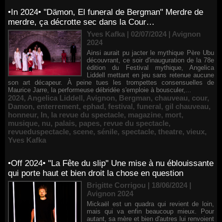
•In 2024• "Dämon, El funeral de Bergman" Merdre de
merdre, ça décrotte sec dans la Cour…
Yves Kafka | 02/07/2024
|
Avignon
2024
Ainsi aurait pu jacter le mythique Père Ubu
découvrant, ce soir d'inauguration de la 78e
édition du Festival mythique, Angelica
Liddell mettant en jeu sans retenue aucune
son art décapeur. À peine tues les trompettes consensuelles de
Maurice Jarre, la performeuse débridée s'emploie à bousculer,...
2024
,
Angelica Liddell
,
Avignon
,
Bergman
,
chauveau
,
cour
,
Damon
,
enterrement
,
ephad
,
festival
,
funeral
,
gil chauveau
,
honneur
,
In
,
la revue du spectacle
,
magazine
,
mort
,
musique
,
nu
,
palais
,
papes
,
revue du spectacle
,
revueduspectacle
,
scene
,
sénile
,
spectacle
,
theatre
,
vieux
,
Yves Kafka
•Off 2024• "La Fête du slip" Une mise à nu éblouissante
qui porte haut et bien droit la chose en question
Brigitte Corrigou | 18/06/2024
|
Avignon 2024
Mickaël est un quadra qui revient de loin,
mais qui va enfin beaucoup mieux. Pour
autant, sa mère et bien d'autres lui renvoient