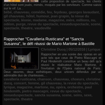
cette proposition de spectacle, les clients
d’un hôtel sont joués, mimés, moqués par les serviteurs. Comme saisis
sur le vif. La...
bébé
,
chauveau
,
comédie
,
feu
,
feydeau
,
georges lavaudant
,
gil chauveau
,
hôtel
,
humour
,
jean grapin
,
la revue du
spectacle
,
léonie
,
madame
,
magazine
,
mère
,
millions
,
nu
,
odéon
,
purge
,
revue du spectacle
,
revueduspectacle
,
scene
,
spectacle
,
theatre
,
vaudeville
Rapprocher "Cavalleria Rusticana" et "Sancta
Susanna", le défi réussi de Mario Martone à Bastille
Christine Ducq | 05/12/2016
|
Lyrique
Rapprocher en une soirée des opéras en un
acte tels que ceux de Pietro Mascagni et
Paul Hindemith constitue un beau défi qu'a
réussi le réalisateur Mario Martone, à
l'invitation de l'Opéra national de Paris.
Deux œuvres, deux esthétiques, deux univers défendus par un
admirable duo de chanteuses,...
cavalleria rusticana
,
chanson
,
chauveau
,
choeurs
,
christine
ducq
,
concert
,
femme
,
gil chauveau
,
la revue du spectacle
,
lyrique
,
magazine
,
martone
,
nu
,
opéra
,
orchestre
,
paul
hindemith
,
pietro mascagni
,
revue du spectacle
,
revueduspectacle
,
sancta susanna
,
scene
,
seins
,
sexe
,
spectacle
,
theatre