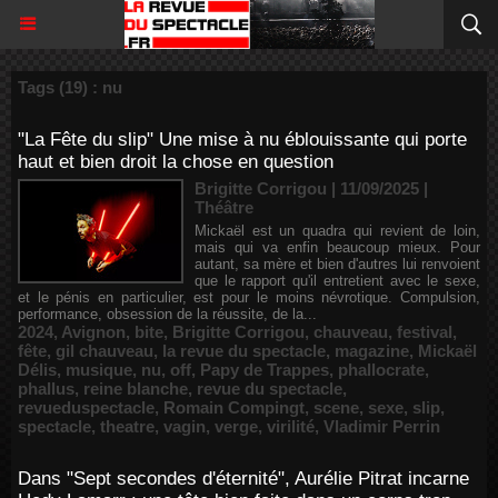
Tags (19) : nu
"La Fête du slip" Une mise à nu éblouissante qui porte
haut et bien droit la chose en question
Brigitte Corrigou | 11/09/2025
|
Théâtre
Mickaël est un quadra qui revient de loin,
mais qui va enfin beaucoup mieux. Pour
autant, sa mère et bien d'autres lui renvoient
que le rapport qu'il entretient avec le sexe,
et le pénis en particulier, est pour le moins névrotique. Compulsion,
performance, obsession de la réussite, de la...
2024
,
Avignon
,
bite
,
Brigitte Corrigou
,
chauveau
,
festival
,
fête
,
gil chauveau
,
la revue du spectacle
,
magazine
,
Mickaël
Délis
,
musique
,
nu
,
off
,
Papy de Trappes
,
phallocrate
,
phallus
,
reine blanche
,
revue du spectacle
,
revueduspectacle
,
Romain Compingt
,
scene
,
sexe
,
slip
,
spectacle
,
theatre
,
vagin
,
verge
,
virilité
,
Vladimir Perrin
Dans "Sept secondes d'éternité", Aurélie Pitrat incarne