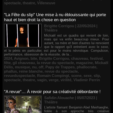
spectacle
,
theatre
,
Villeneuve
"La Fête du slip" Une mise à nu éblouissante qui porte
haut et bien droit la chose en question
Brigitte Corrigou | 22/05/2024
|
Théâtre
Mickaël est un quadra qui revient de loin,
mais qui va enfin beaucoup mieux. Pour
autant, sa mère et bien d'autres lui renvoient
que le rapport qu'il entretient avec le sexe,
et le pénis en particulier, est pour le moins névrotique. Compulsion,
performance, obsession de la réussite, de la...
2024
,
Avignon
,
bite
,
Brigitte Corrigou
,
chauveau
,
festival
,
fête
,
gil chauveau
,
la revue du spectacle
,
magazine
,
Mickaël
Délis
,
musique
,
nu
,
off
,
Papy de Trappes
,
phallocrate
,
phallus
,
reine blanche
,
revue du spectacle
,
revueduspectacle
,
Romain Compingt
,
scene
,
sexe
,
slip
,
spectacle
,
theatre
,
vagin
,
verge
,
virilité
,
Vladimir Perrin
"A revue"… À revoir pour sa créativité débordante !
Safidin Alouache | 05/07/2023
|
Théâtre
L'artiste flamant Benjamin Abel Meirhaeghe,
fidèle à son approche très créative