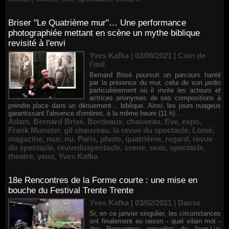
Briser "Le Quatrième mur"… Une performance
photographiée mettant en scène un mythe biblique
revisité à l'envi
Yves Kafka | 02/06/2021
|
Coin de
l’œil
Bernard Brisé poursuit un parcours hanté
par la présence du mur, celui de son jardin
particulièrement où il invite les acteurs et
actrices anonymes de ses compositions à
prendre place dans un dénuement… biblique. Ainsi, les jours nuageux
garantissant l'absence d'ombres, à la même heure (11 h)...
Adam
,
Bernard Brisé
,
Bordeaux
,
chauveau
,
Eve
,
expo
,
Frank Munster
,
gil chauveau
,
la revue du spectacle
,
Lomé
,
magazine
,
mur
,
nu
,
Paris
,
photo
,
quatrième
,
regard
,
revue
du spectacle
,
revueduspectacle
,
scene
,
sexe
,
spectacle
,
theatre
,
yeux
,
Yves Kafka
18e Rencontres de la Forme courte : une mise en
bouche du Festival Trente Trente
Yves Kafka | 03/02/2021
|
Danse
Si, en ce janvier singulier, les circonstances
ont finalement eu raison - quel vilain mot -
des Rencontres annuelles de Jean-Luc