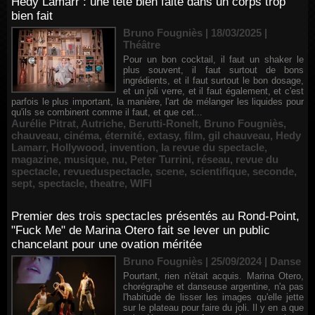
Hedy Lamarr : une tête bien faite dans un corps trop
bien fait
Bruno Fougniès | 18/03/2025
|
Théâtre
Pour un bon cocktail, il faut un shaker le
plus souvent, il faut surtout de bons
ingrédients, et il faut surtout le bon dosage,
et un joli verre, et il faut également, et c'est
parfois le plus important, la manière, l'art de mélanger les liquides pour
qu'ils se combinent comme il faut, et que cet...
Aurélie Pitrat
,
Autriche
,
Berutti-Ronelt
,
Bruno Fougniès
,
chauveau
,
cinéma
,
éternité
,
extasy
,
film
,
gil chauveau
,
Hedy
Lamarr
,
Hollywood
,
invention
,
la revue du spectacle
,
magazine
,
musique
,
nu
,
Peter Turrini
,
réseau
,
revue du
spectacle
,
revueduspectacle
,
scene
,
scientifique
,
seconde
,
sept
,
spectacle
,
theatre
,
WIFI
Premier des trois spectacles présentés au Rond-Point,
"Fuck Me" de Marina Otero fait se lever un public
chancelant pour une ovation méritée
Bruno Fougniès | 25/09/2024
|
Danse
Pourtant, rien n'était acquis. Marina Otero,
chorégraphe et danseuse argentine, n'a pas
l'habitude de lisser les images qu'elle jette
sur le plateau pour faire du joli. Il y en a que