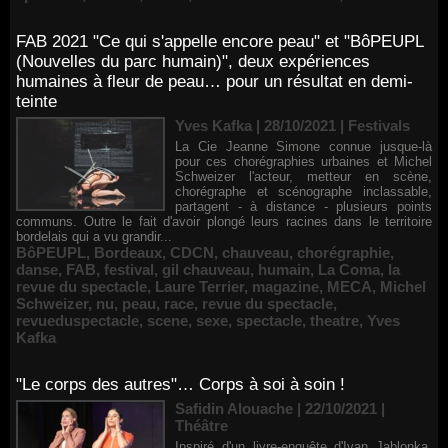
FAB 2021 "Ce qui s'appelle encore peau" et "BôPEUPL
(Nouvelles du parc humain)", deux expériences
humaines à fleur de peau… pour un résultat en demi-
teinte
Yves Kafka | 28/10/2021
|
Festivals
La Cie Jeanne Simone connue jusque-là
pour ces chorégraphies urbaines et Michel
Schweizer l'acteur, metteur en scène,
chorégraphe et scénographe inclassable,
partagent - à distance - plusieurs points
communs. Outre le fait d'avoir plongé leurs racines dans le territoire
bordelais qui a vu grandir...
BôPEUPL
,
Bordeaux
,
CDCN
,
chauveau
,
chorégraphie
,
danse
,
FAB
,
festival
,
gil chauveau
,
humain
,
La Coma
,
la
revue du spectacle
,
Laure Terrier
,
magazine
,
MECA
,
Michel
Schweizer
,
nu
,
peau
,
race
,
revue du spectacle
,
revueduspectacle
,
scene
,
sexe
,
spectacle
,
theatre
,
Yves
Kafka
"Le corps des autres"… Corps à soi à soin !
Safidin Alouache | 22/10/2021
|
Théâtre
Inspiré d'un livre-enquête d'Ivan Jablonka,