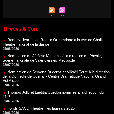
Renouvellement de Rachid Ouramdane à la tête de Chaillot-
Théâtre national de la danse
Brèves & Com
05/08/2026
Nomination de Jérôme Montchal à la direction du Phénix,
Scène nationale de Valenciennes Métropole
22/07/2026
Nomination de Servane Ducorps et Mikaël Serre à la direction
de la Comédie de Colmar - Centre Dramatique National Grand
Est Alsace
07/07/2026
Thomas Jolly et Laëtitia Guédon nommés à la direction du
TNP
02/07/2026
Fonds SACD Théâtre : les lauréats 2026
23/06/2026
Dispositif ARTCENA Écrire pour le cirque, les lauréats 2026 !
20/06/2026