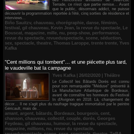
Terrade, ce n'est que partie remise… Avant
que le public, désormais addict, ne puisse
découvrir la programmation reportée à l'été, cinq sorties de résidence et
interviews...
Biño Sauitzv
,
chauveau
,
chorégraphie
,
danse
,
féminin
,
festival
,
gil chauveau
,
Kevin Jean
,
la revue du spectacle
,
Le
Bouscat
,
magazine
,
mille
,
nu
,
peep-show
,
performance
,
revue du spectacle
,
revueduspectacle
,
scene
,
séduction
,
sex
,
spectacle
,
theatre
,
Thomas Laroppe
,
trente trente
,
Yves
Kafka
"Cent millions qui tombent"… et une piécette plus tard,
le vaudeville bat la campagne
Yves Kafka | 26/02/2020
|
Théâtre
Le Collectif les Bâtards Dorés est connu
pour son remarquable "Méduse" présenté à
La Manufacture Atlantique de Bordeaux,
avant de connaître les honneurs du Festival
In d'Avignon en 2018. Là, changement de
décor… Il ne s'agit plus du naufrage tragique immortalisé par le peintre
Géricault, mais de...
amant
,
argent
,
bâtards
,
Bordeaux
,
bourgeois
,
cent
,
chanson
,
chauveau
,
collectif
,
couple
,
dorés
,
Georges
Feydeau
,
gil chauveau
,
humour
,
la revue du spectacle
,
magazine
,
millions
,
nu
,
revue du spectacle
,
revueduspectacle
,
scene
,
sexe
,
spectacle
,
theatre
,
TnBA
,