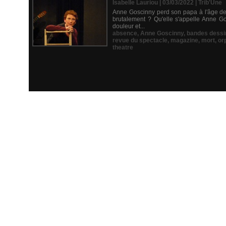
Isabelle Lauriou | 03/03/2022
|
Trib'Une
Anne Goscinny perd son papa à l'âge de 9
brutalement ? Qu'elle s'appelle Anne G
douleur et...
absence
,
Anne Goscinny
,
bandes dessi
revue du spectacle
,
magazine
,
mort
,
or
theatre