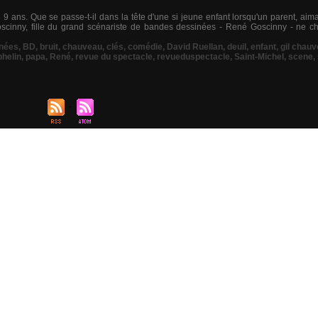
 ans. Que se passe-t-il dans la tête d'une si jeune enfant lorsqu'un parent, aiman
oscinny, fille du grand scénariste de bandes dessinées - René Goscinny - ne c
nées
,
BD
,
bruit
,
chauveau
,
clés
,
comédie
,
David Ruellan
,
deuil
,
enfant
,
gil chau
phelin
,
papa
,
René
,
revue du spectacle
,
revueduspectacle
,
Saint-Michel
,
scene
,