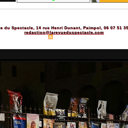
e du Spectacle, 14 rue Henri Dunant, Paimpol, 06 07 51 3
redaction@larevueduspectacle.com
Plan du site
|
Syndication
|
Powered by WM