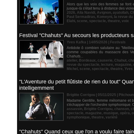
Alors que les voix des femmes se font en
jusque-là s'était tenu à distance des viole
2026
,
Aïla Navidi
,
Avignon
,
ayatollah
,
Ch
Paul Sermadiras
,
Komeyni
,
la revue du
Elahi
,
scene
,
spectacle
,
theatre
,
voix
Festival "Chahuts" Au secours les producteurs s
Yves Kafka | 14/05/2026
|
Festivals
Antidote ô combien salutaire au "Meilleu
comme coupables du massacre des Vendé
Chahuts...
atelier
,
Bordeaux
,
causerie
,
Chahut
,
ch
revue du spectacle
,
lecture
,
magazine
,
Michel
,
scene
,
spectacle
,
theatre
,
Yves 
"L'Aventure du petit flûtiste de rien du tout" Q
intelligemment
Brigitte Corrigou | 05/11/2025
|
Pitchoun
Madame Gentille, femme mélomane et bienve
s'échapper de l'orchestre symphonique. Ord
assassin
,
Brigitte Corrigou
,
chanson
,
c
spectacle
,
magazine
,
musique
,
opéra
,
o
symphonique
,
theatre
,
variété
"Chahuts" Quand ceux que l'on a voulu faire tai