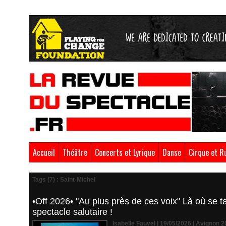
Accueil
Théâtre
Concerts et Lyrique
Danse
Cirque et R
Tags (7) : Saint-Michel
•Off 2026• "Au plus près de ces voix" Là où se t
spectacle salutaire !
Isabelle Fauvel | 19/05/2026
|
Avignon 2