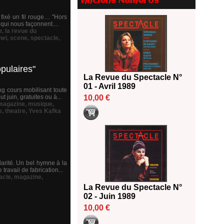
Anciens Numéros
Le palmarès des prix SACD
2026
t fixé un fil rouge… "Hors
qui nous façonnent....
18/06/2026
r
,
la revue du
hel
,
scene
,
spectacle
,
Les 10 lauréats du Fonds
Grandes Formes Théâtre 2026
SACD
pulaires"
13/06/2026
La Revue du Spectacle N°
Nomination de Nathalie
01 - Avril 1989
ng cours mobilisant toute
Garraud et Olivier Saccomano à
 juin, gratuites ou à...
10,00 €
la direction du Théâtre de
magazine
,
musique
,
Gennevilliers - CDN
e
,
theatre
,
Yves Kafka
13/06/2026
Dispositif SACD Auteurs
d'espaces : les lauréats 2026
18/03/2026
larité. Un bel hymne à la
travail de fabrication...
acle
,
magazine
,
La Revue du Spectacle N°
02 - Juin 1989
10,00 €