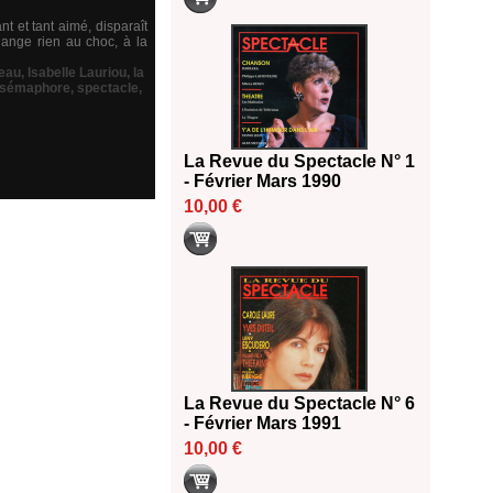
t et tant aimé, disparaît
hange rien au choc, à la
veau
,
Isabelle Lauriou
,
la
sémaphore
,
spectacle
,
La Revue du Spectacle N° 1
- Février Mars 1990
10,00 €
La Revue du Spectacle N° 6
- Février Mars 1991
10,00 €