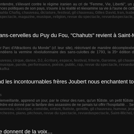
tendre, s'élevant contre le régime iranien au cri de "Femme, Vie, Liberté", un p
nces politiques de son pays, s'ouvre à la réalité et réexamine sa vie à l'aune de cet
ahla Chafiq
,
chauveau
,
dictature
,
festival
,
gil chauveau
,
Gilles David
,
Iran
,
Isab
 spectacle
,
magazine
,
musique
,
religion
,
revue du spectacle
,
revueduspectacle
ans-cervelles du Puy du Fou, "Chahuts" revient à Saint-M
r Parc d'Attractions du Monde" (cf. leur site), réécrivant de manière décomplexée
ens la vermine révolutionnaire des sans-culottes de 1793, la 35ᵉ édition du 
auveau
,
cirque
,
danse
,
DJ
,
écriture
,
espace
,
festival
,
friterie
,
Garonne
,
gil chauv
musique
,
parole
,
performance
,
poésie
,
public
,
rap
,
revue du spectacle
,
revuedu
kafka
uand les incontournables frères Joubert nous enchantent t
s
illante, apprend un jour, par le crieur des rues, qu'un flûtiste, un petit flûtiste 
re est donné par la fanfare des assassins de ne jamais lui offrir l'hospitalité… Seu
hauveau
,
classique
,
comédie
,
enfant
,
flutiste
,
gentille
,
gil chauveau
,
humour
,
jeu
rchestre
,
piano
,
pitchoun
,
revue du spectacle
,
revueduspectacle
,
Saint-Michel
,
re donnent de la voix…