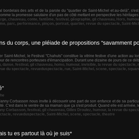
val bordelais des arts et de la parole du "quartier de Saint-Michel et au-delà", s'es
omme la promesse salutaire d'un pas de côté mettant en perspective les héritages 
rge
,
chauveau
,
conte
,
fantôme
,
festival
,
géographie
,
gil chauveau
,
Hors
,
humou
rme
,
parc
,
performance
,
pinçon
,
portrait
,
quartier
,
revue du spectacle
,
Saint-Mic
lans du corps, une pléiade de propositions "savamment po
 Saint-Michel, le Festival "Chahuts" constitue la vitrine festive d'une action au lo
our de rencontres porteuses d'émancipation. Durant une dizaine de jours de ce début
u
,
danse
,
festival
,
gil chauveau
,
homo
,
humour
,
invisible
,
la revue du spectacle
,
vue du spectacle
,
revueduspectacle
,
rue
,
Saint-Michel
,
scene
,
spectacle
,
squar
é"
che
e Fanny Corbasson nous invite à découvrir une part de son enfance et de sa particu
é. C'est dans le ventre de sa maman que ça s'est produit. Quand elle est arrivée, le 
nny Corbasson
,
festival
,
gil chauveau
,
Gilles Droulez
,
humour
,
la revue du spect
ctacle
,
revueduspectacle
,
Saint-Michel
,
scene
,
spectacle
,
theatre
is tu es partout là où je suis*