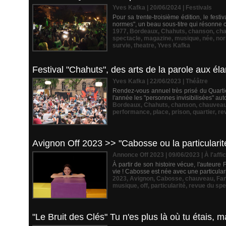
Yves Kafka | 20/06/2024
|
Festivals
Pour sa trente-troisième édition, le festi
normes", un beau sous-titre qui résonne c
1977
,
Bordeaux
,
Chahuts
,
chanson
,
cha
spectacle
,
magazine
,
musique
,
née
,
no
survie
,
theatre
,
Yves Kafka
Festival "Chahuts", des arts de la parole aux é
Yves Kafka | 22/06/2023
|
Théâtre
Rendez-vous annuel très prisé du Quartier
l'année les "personnes invisibilisées" aut
Bordeaux
,
Chahuts
,
chanson
,
chauvea
performance
,
place
,
prison
,
quartier
,
re
Avignon Off 2023 >> "Cabosse ou la particularit
Annonce Off 2023 | 09/06/2023
|
À l'affi
À partir de son histoire vécue, l'auteur
vie ! Cabosse est née avec une particularit
2023
,
Avignon
,
Cabosse
,
chauveau
,
Fa
musique
,
off
,
particularité
,
revue du spe
"Le Bruit des Clés" Tu n'es plus là où tu étais, ma