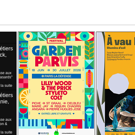
étiers
ck,
sse aux
Hasards"
 la suite
étiers
nie,
sse aux
ion &
 la suite