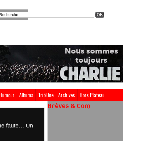
Humour
Albums
Trib'Une
Archives
Hors Plateau
Brèves & Com
Renouvellement de Rachid
 une faute… Un
Ouramdane à la tête de Chaillot-
Théâtre national de la danse
05/08/2026