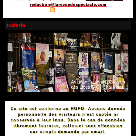
redaction@larevueduspectacle.com
|
|
Plan du site
Syndication
Powered by WM
Galerie
Avignon Festival 2024 - rue
des Lices © Gil Chauveau.
Ce site est conforme au RGPD. Aucune donnée
personnelle des visiteurs n'est captée ni
conservée à leur insu. Dans le cas de données
librement fournies, celles-ci sont effaçables
sur simple demande par email.