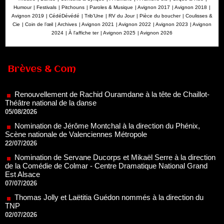
Humour
|
Festivals
|
Pitchouns
|
Paroles & Musique
|
Avignon 2017
|
Avignon 2018
|
Avignon 2019
|
CédéDévédé
|
Trib'Une
|
RV du Jour
|
Pièce du boucher
|
Coulisses &
Cie
|
Coin de l’œil
|
Archives
|
Avignon 2021
|
Avignon 2022
|
Avignon 2023
|
Avignon
2024
|
À l'affiche ter
|
Avignon 2025
|
Avignon 2026
Renouvellement de Rachid Ouramdane à la tête de Chaillot-
Théâtre national de la danse
Brèves & Com
05/08/2026
Nomination de Jérôme Montchal à la direction du Phénix,
Scène nationale de Valenciennes Métropole
22/07/2026
Nomination de Servane Ducorps et Mikaël Serre à la direction
de la Comédie de Colmar - Centre Dramatique National Grand
Est Alsace
07/07/2026
Thomas Jolly et Laëtitia Guédon nommés à la direction du
TNP
02/07/2026
Fonds SACD Théâtre : les lauréats 2026
23/06/2026
Dispositif ARTCENA Écrire pour le cirque, les lauréats 2026 !