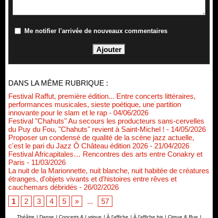
Me notifier l'arrivée de nouveaux commentaires
DANS LA MÊME RUBRIQUE :
Festival Raffut, première édition... Entre concerts littéraires,
performances musicales, sieste poétique, une partition
innovante pour le slam et le rap
- 04/06/2026
Festival "Chahuts" Au secours les producteurs sans-cervelles
du Puy du Fou, "Chahuts" revient à Saint-Michel !
- 14/05/2026
Proposer un condensé de qualité de la scène jazz actuelle,
c'est le pari du Jazz Ô Château édition 2026
- 21/04/2026
Festival Africapitales… Rencontres des arts entre Conakry et
Paris
- 11/03/2026
La nuit de la Marionnette, nuit blanche, nuit habitée de créatures
étranges, d'objets vivants et d'histoires entre rêves et
cauchemars débridés
- 26/02/2026
1
2
3
4
5
»
...
57
Théâtre
|
Danse
|
Concerts & Lyrique
|
À l'affiche
|
À l'affiche bis
|
Cirque & Rue
|