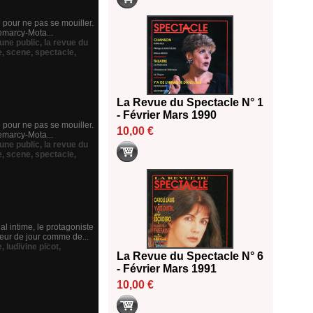
u pour ne pas se mouiller.
Demarcy-Mota...
eune public
,
la revue du
e
,
scene
,
spectacle
,
La Revue du Spectacle N° 1
- Février Mars 1990
u pour ne pas se mouiller.
10,00 €
Demarcy-Mota...
eune public
,
la revue du
e
,
scene
,
spectacle
,
l intime, le protagoniste
ateur de jour comme de...
e
,
ludivine picot
,
La Revue du Spectacle N° 6
- Février Mars 1991
10,00 €