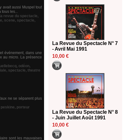
Il y avait aussi Muspel tout
tous les...
la revue du spectacle
,
le
,
scene
,
spectacle
,
La Revue du Spectacle N° 7
- Avril Mai 1991
n et événement, dans une
10,00 €
x au micro. La présence
uellebecq
,
odéon
,
iale
,
spectacle
,
theatre
 faux ne se séparent plus
,
peskine
,
porteur
La Revue du Spectacle N° 8
- Juin Juillet Août 1991
10,00 €
tiaire sont les mauvaises