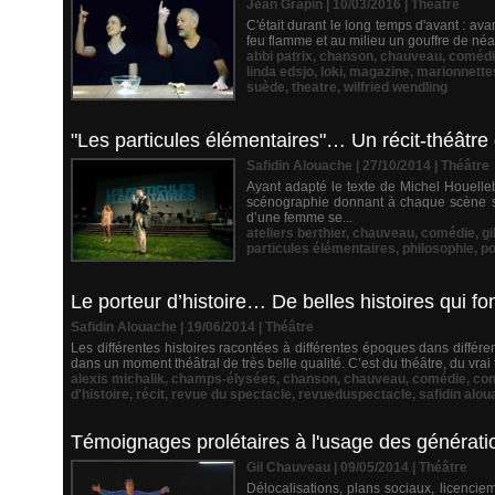
Jean Grapin | 10/03/2016
|
Théâtre
C'était durant le long temps d'avant : avant 
feu flamme et au milieu un gouffre de né
abbi patrix
,
chanson
,
chauveau
,
comédi
linda edsjo
,
loki
,
magazine
,
marionnette
suède
,
theatre
,
wilfried wendling
"Les particules élémentaires"… Un récit-théâtre 
Safidin Alouache | 27/10/2014
|
Théâtre
Ayant adapté le texte de Michel Houelle
scénographie donnant à chaque scène so
d’une femme se...
ateliers berthier
,
chauveau
,
comédie
,
gi
particules élémentaires
,
philosophie
,
po
Le porteur d’histoire… De belles histoires qui fo
Safidin Alouache | 19/06/2014
|
Théâtre
Les différentes histoires racontées à différentes époques dans différen
dans un moment théâtral de très belle qualité. C’est du théâtre, du vrai 
alexis michalik
,
champs-élysées
,
chanson
,
chauveau
,
comédie
,
con
d'histoire
,
récit
,
revue du spectacle
,
revueduspectacle
,
safidin alo
Témoignages prolétaires à l'usage des générati
Gil Chauveau | 09/05/2014
|
Théâtre
Délocalisations, plans sociaux, licenciem