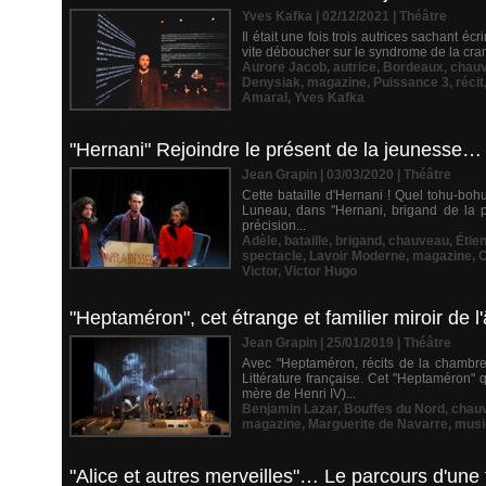
Yves Kafka | 02/12/2021
|
Théâtre
Il était une fois trois autrices sachant éc
vite déboucher sur le syndrome de la cramp
Aurore Jacob
,
autrice
,
Bordeaux
,
chau
Denysiak
,
magazine
,
Puissance 3
,
récit
Amaral
,
Yves Kafka
"Hernani" Rejoindre le présent de la jeunesse… 
Jean Grapin | 03/03/2020
|
Théâtre
Cette bataille d'Hernani ! Quel tohu-bohu
Luneau, dans "Hernani, brigand de la p
précision...
Adèle
,
bataille
,
brigand
,
chauveau
,
Étie
spectacle
,
Lavoir Moderne
,
magazine
,
O
Victor
,
Victor Hugo
"Heptaméron", cet étrange et familier miroir de 
Jean Grapin | 25/01/2019
|
Théâtre
Avec "Heptaméron, récits de la chambre
Littérature française. Cet "Heptaméron" 
mère de Henri IV)...
Benjamin Lazar
,
Bouffes du Nord
,
chau
magazine
,
Marguerite de Navarre
,
musi
"Alice et autres merveilles"… Le parcours d'une