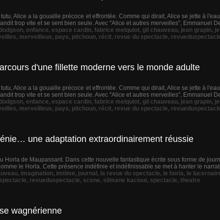
tu, Alice a la gouaille précoce et effrontée. Comme qui dirait, Alice se jette à l'ea
 grandit trop vite et se sent bien seule. Avec "Alice et autres merveilles", Emmanuel 
dodgson
,
enfance
,
espace cardin
,
fabrice melquiot
,
gil chauveau
,
jean grapin
,
j
eilles
,
merveilleux
,
pays
,
pitchoun
,
récit
,
revue du spectacle
,
revueduspectacl
parcours d'une fillette moderne vers le monde adulte
tu, Alice a la gouaille précoce et effrontée. Comme qui dirait, Alice se jette à l'ea
 grandit trop vite et se sent bien seule. Avec "Alice et autres merveilles", Emmanuel 
dodgson
,
enfance
,
espace cardin
,
fabrice melquiot
,
gil chauveau
,
jean grapin
,
j
eilles
,
merveilleux
,
pays
,
pitchoun
,
récit
,
revue du spectacle
,
revueduspectacl
de génie… une adaptation extraordinairement réussie
u Horla de Maupassant. Dans cette nouvelle fantastique écrite sous forme de journa
il nomme le Horla. Cette présence indéfinie et indéfinissable se met à hanter le narr
auveau
,
imagination
,
imtime
,
journal
,
la revue du spectacle
,
le horla
,
le lucernair
spectacle
,
revueduspectacle
,
scene
,
slimane kacioui
,
spectacle
,
theatre
héose wagnérienne