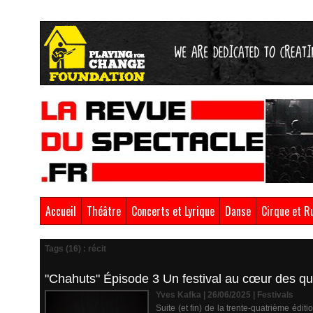
Accueil
Théâtre
Concerts et Lyrique
Danse
Cirque et R
Tags (16) : récit
"Chahuts" Épisode 3 Un festival au cœur des qu
Yves Kafka | 26/06/2025
|
Festivals
Suite (et fin) de la trente-quatrième édi