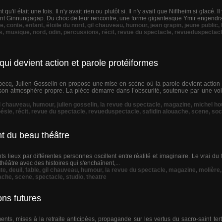
qu'il était une fois. Il n'y avait rien ou plutôt si. Il n'y avait que Niflheim si glacé. 
ant Ginnungagap. Du choc de leur rencontre, une forme gigantesque Ymir engendra 
e
,
conte
,
enfant
,
étoile du nord
,
gil chauveau
,
humour
,
jean grapin
,
jeune public
,
s
,
musique
,
nord
,
odin
,
percussions
,
récit
,
revue du spectacle
,
revueduspectac
qui devient action et parole protéiformes
becq, Julien Gosselin en propose une mise en scène où la parole devient actio
n atmosphère propre. La pièce démarre dans l’obscurité, soutenue par une voi
l chauveau
,
humour
,
julien gosselin
,
la revue du spectacle
,
magazine
,
michel ho
ésie
,
récit
,
revue du spectacle
,
revueduspectacle
,
safidin alouache
,
scene
,
soc
nt du beau théâtre
ts lieux par différentes personnes oscillent entre réalité et imaginaire. Le vrai du
théâtre avec des histoires qui s'enchaînent,...
te
,
deuil
,
fable
,
gil chauveau
,
humour
,
la revue du spectacle
,
magazine
,
molière
uache
,
scene
,
spectacle
,
studio
,
theatre
ons futures
ents, mises à la retraite anticipées, propagande sur les vertus du sacro-saint ter