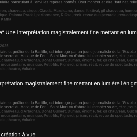
aire bousculant à l'envi les repères normés. Oser montrer et dire "tout naturell
son
,
chauveau
,
cirque
,
Claudia Marsicano
,
danse
,
festival
,
gil chauveau
,
humou
ique
,
Paloma Pradal
,
performance
,
R.Osa
,
récit
,
revue du spectacle
,
revuedusp
 Kafka
" Une interprétation magistralement fine mettant en lum
 2025
ire et geôlier de la Bastille, est interrogé par un jeune journaliste de la "Gazette
le secret du Masque de Fer… Saint-Mars va d'abord lui raconter sa vie, et ce, sous 
,
chauveau
,
d'Artagnan
,
Donat Guibert
,
Dumas
,
énigme
,
fer
,
gil chauveau
,
Guich
,
mousquetaire
,
musique
,
Petit-fils
,
Pignerol
,
prison
,
récit
,
revue du spectacle
,
r
cle
,
theatre
,
Voltaire
prétation magistralement fine mettant en lumière l'énig
ire et geôlier de la Bastille, est interrogé par un jeune journaliste de la "Gazette
le secret du Masque de Fer… Saint-Mars va d'abord lui raconter sa vie, et ce, sous 
,
chauveau
,
d'Artagnan
,
Donat Guibert
,
Dumas
,
énigme
,
fer
,
gil chauveau
,
Guich
,
mousquetaire
,
musique
,
Petit-fils
,
Pignerol
,
prison
,
récit
,
revue du spectacle
,
r
cle
,
theatre
,
Voltaire
 création à vue