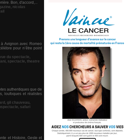
rière. Bon, d'accord,...
azine
,
nicolas
ail
08 à Avignon avec Romeo
célèbre pour n’être point
evue du spectacle
,
ani
,
spectacle
,
theatre
dotes authentiques que de
, loufoques et réalistes
ard
,
gil chauveau
,
uspectacle
,
safari
nte et Histoire, Geste et