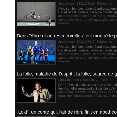
Jean Grapin | 19/12/2018
|
Pitchouns
Avec son bomber jaune pétard et sa jupe tu
Car Alice est inquiète, car Alice grandit,
alice
,
chauveau
,
conte
,
demarcy-mota
,
spectacle
,
lewis carroll
,
magazine
,
merv
theatre
Dans "Alice et autres merveilles" est montré le 
Jean Grapin | 21/12/2017
|
Pitchouns
Avec son bomber jaune pétard et sa jupe tu
Car Alice est inquiète, car Alice grandit,
alice
,
chauveau
,
conte
,
demarcy-mota
,
spectacle
,
lewis carroll
,
magazine
,
merv
theatre
La folie, maladie de l’esprit ; la folie, source 
Ludivine Picot | 29/06/2017
|
Théâtre
En 1887 est publiée la seconde version d
décrit un être surnaturel et invisible qu’
chauveau
,
florent aumaître
,
folie
,
gil ch
magazine
,
maupassant
,
récit
,
revue du 
"Loki", un conte qui, l'air de rien, finit en apot