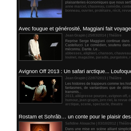
plaisanteries économiques que nous sert au 
anne marcel
,
chauveau
,
comédie
,
cont
bonneau
,
ouvrier
,
prolétaire
,
récit
,
revue
Avec fougue et générosité, Maggiani fait voyage
Jean Grapin | 25/03/2014
|
Théâtre
Reprise Serge Maggiani continue dans 
Castellucci. Le comédien, soutenu dans s
méconnu. Dante. Le...
abbesses
,
alighieri
,
chanson
,
chauveau
louinet
,
magazine
,
paradis
,
purgatoire
,
r
Avignon Off 2013 : Un safari arctique... Loufo
Jean Grapin | 22/07/2013
|
Théâtre
Les histoires de trappeurs comme les his
fantasmes, de vantardises que de délire
transmis...
2013
,
allégresse pourpre
,
avignon off
,
c
humour
,
jean grapin
,
jorn riel
,
la revue 
arctique
,
scene
,
spectacle
,
theatre
Rostam et Sohrâb… un conte pour le plaisir des y
Safidine Alouache | 03/10/2012
|
Théâtr
Dans une mise en scène alliant simplicité