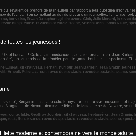
rire qui rêvaient de prendre de la (h)auteur par rapport à leur quotidien d'écrivaines 
e de l'écrivain) en se mettant au défi de produire un récit collectif en temps réel,
veau
,
écrivaine
,
Erwan Daouphars
,
gil chauveau
,
Glob
,
Julie Ménard
,
la revue d
,
revue du spectacle
,
revueduspectacle
,
scene
,
Solenn Denis
,
Sonia Ristic
,
spe
de toutes les jeunesses !
 ! Quel hourvari ! Cette affaire médiatique d'agitation-propagation, Jean Barlerin,
ensée", ont entrepris de la démêler pour le grand bonheur du spectateur. Et c
nne Luneau
,
gil chauveau
,
Hernani
,
humour
,
Jean Barlerin
,
Jean Grapin
,
jeuness
dile Ernoult
,
Polignac
,
récit
,
revue du spectacle
,
revueduspectacle
,
scene
,
spe
l'âme
 obscure", Benjamin Lazar approche le mystère d'une œuvre méconnue et majeur
que Marguerite de Navarre (femme de tête et de lettres, reine de Navarre, sœur d
veau
,
conte
,
fable
,
Geoffroy Jourdain
,
gil chauveau
,
Heptaméron
,
Jean Grapin
,
l
que
,
récit
,
Renaissance
,
revue du spectacle
,
revueduspectacle
,
scene
,
spectac
 fillette moderne et contemporaine vers le monde adulte