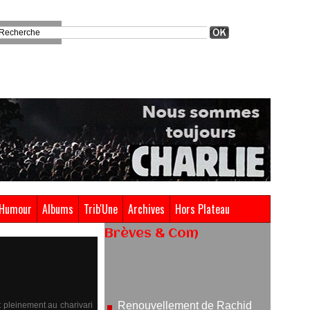
Humour
Albums
Trib'Une
Archives
Hors Plateau
Brèves & Com
Renouvellement de Rachid
Ouramdane à la tête de Chaillot-
Théâtre national de la danse
05/08/2026
t pleinement au charivari