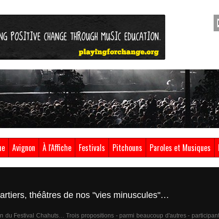
ue
Avignon
À l'Affiche
Festivals
Pitchouns
Paroles et Musiques
artiers, théâtres de nos "vies minuscules"…
tion du Festival Chahuts… Trois propositions - parmi beaucoup d'autres - participan