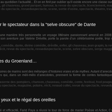
quotidien l'actualité... Et on en finit par oublier qu'il existe encore une classe ouv
e
,
gil chauveau
,
grand parquet
,
humour
,
la revue du spectacle
,
licenciement
,
mag
 du spectacle
,
revueduspectacle
,
scene
,
sortie d'usine
,
spectacle
,
theatre
,
trav
r le spectateur dans la "selve obscure" de Dante
une manière très personnelle un voyage littéraire passionnant amorcé en 20
on aventure par Valérie Dréville, porte la parole d’un célébrissime poète, trop 
,
comédie
,
dante
,
divine comédie
,
dréville
,
enfer
,
gil chauveau
,
jean grapin
,
la r
écit
,
revue du spectacle
,
revueduspectacle
,
scene
,
selve obscure
,
serge maggi
ques du Groenland…
toires de marins sont des mélanges d’histoires vraies et de mythes. Autant d’anec
s qui, dans un méli-mélo d’anecdotes, prennent la forme de contes fantastiques
aserne des pompiers
,
chanson
,
chauveau
,
comédie
,
conte
,
festival
,
fred pouge
du spectacle
,
magazine
,
polaire
,
récit
,
renaud collet
,
revue du spectacle
,
revued
eux et le régal des oreilles
e
 et efficacité, Farid Paya a réussi le tour de force de marier Poésie et Action, Co