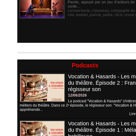
Parole, appuyé par un jeu d’acteurs de 
conte....
cartoucherie
,
chauveau
,
compagnie du l
rois
,
louinet
,
poésie
,
poète
,
récit
,
revue 
Podcasts
Vocation & Hasards - Les m
du théâtre. Épisode 2 : Fran
régisseur son
12/06/2026
Le podcast "Vocation & Hasards" s'intére
métiers du théâtre. Dans ce 2ᵉ épisode, le régisseur son. "Vocation & 
appréhende...
Lire
Vocation & Hasards - Les m
du théâtre. Épisode 1 : Méla