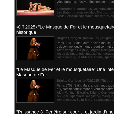
vécu durant ce festival éminemment popul
on...
appartement
,
Bordeaux
,
Chahuts
,
chan
Léo Bahon
,
magazine
,
Malo Martin
,
mus
Silvia Gribaudi
,
spectacle
,
theatre
,
Yves
•Off 2025• "Le Masque de Fer et le mousquetaire
historique
Brigitte Corrigou | 04/06/2025
|
Avignon
Paris, 1708. Saint-Mars, ancien mousqueta
qui, comme tout le monde, veut connaître 
Alain Veniger
,
Bastille
,
Brigitte Corrigou
revue du spectacle
,
magazine
,
masque
romanesque
,
Saint-Mars
,
scene
,
specta
"Le Masque de Fer et le mousquetaire" Une inter
Masque de Fer
Brigitte Corrigou | 14/02/2025
|
Théâtre
Paris, 1708. Saint-Mars, ancien mousqueta
qui, comme tout le monde, veut connaître 
Alain Veniger
,
Bastille
,
Brigitte Corrigou
revue du spectacle
,
magazine
,
masque
romanesque
,
Saint-Mars
,
scene
,
specta
"Puissance 3" Fenêtre sur cour… et jardin d'une