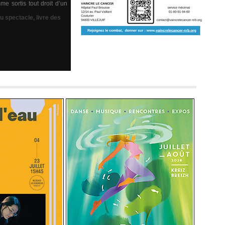
e sortis tout droit d’un
du spectacle
,
livre des