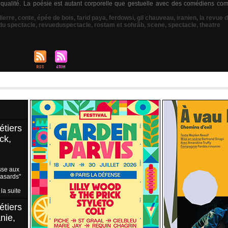
qualité. La poésie est autant corporelle que gestuelle avec des comédiens comm
ierre
,
conte
,
épée de bois
,
farid paya
,
ferdowsi
,
gil chauveau
,
iranien
,
la revue 
du spectacle
,
revueduspectacle
,
rostam et sohrâb
,
scene
,
spectacle
,
theatre
étiers
ck,
sse aux
Hasards"
 la suite
étiers
nie,