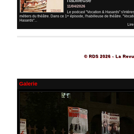
habilleuse
11/04/2026
Le podcast "Vocation & Hasards" s'intére
métiers du théâtre. Dans ce 1ᵉʳ épisode, l'habilleuse de théâtre. "Vocat
Hasards"...
Lire
© RDS 2026 - La Revu
Galerie