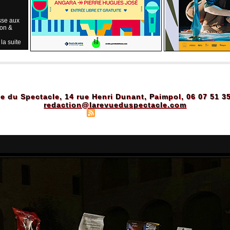
sse aux
ion &
 la suite
e du Spectacle, 14 rue Henri Dunant, Paimpol, 06 07 51 3
redaction@larevueduspectacle.com
Plan du site
|
Syndication
|
Powered by WM