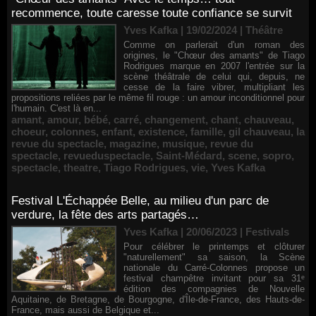
recommence, toute caresse toute confiance se survit
Yves Kafka | 19/02/2024
|
Théâtre
Comme on parlerait d'un roman des
origines, le "Chœur des amants" de Tiago
Rodrigues marque en 2007 l'entrée sur la
scène théâtrale de celui qui, depuis, ne
cesse de la faire vibrer, multipliant les
propositions reliées par le même fil rouge : un amour inconditionnel pour
l'humain. C'est là en...
amant
,
amour
,
bébé
,
carré
,
changement
,
chant
,
chauveau
,
choeur
,
colonnes
,
enfant
,
existence
,
famille
,
gil chauveau
,
la
revue du spectacle
,
magazine
,
musique
,
revue du
spectacle
,
revueduspectacle
,
Saint-Médard
,
scene
,
sopro
,
spectacle
,
theatre
,
Tiago Rodrigues
,
vie
,
Yves Kafka
Festival L'Échappée Belle, au milieu d'un parc de
verdure, la fête des arts partagés…
Yves Kafka | 20/06/2023
|
Festivals
Pour célébrer le printemps et clôturer
"naturellement" sa saison, la Scène
nationale du Carré-Colonnes propose un
festival champêtre invitant pour sa 31ᵉ
édition des compagnies de Nouvelle
Aquitaine, de Bretagne, de Bourgogne, d'Île-de-France, des Hauts-de-
France, mais aussi de Belgique et...