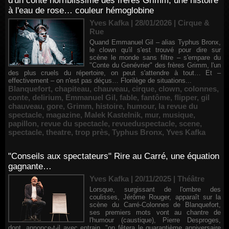
d'un conte horriblissime des frères Grimm, une histoire
à l'eau de rose… couleur hémoglobine
Yves Kafka | 28/01/2026
|
Cirque &
Rue
Quand Emmanuel Gil – alias Typhus Bronx,
le clown qu'il s'est trouvé pour dire sur
scène le monde sans filtre – s'empare du
"Conte du Genévrier" des frères Grimm, l'un
des plus cruels du répertoire, on peut s'attendre à tout… Et –
effectivement – on n'est pas déçus… Florilège de situations...
Blanquefort
,
chapiteau
,
chauveau
,
cirque
,
clown
,
colonnes
,
conte
,
delirium
,
Emmanuel Gil
,
fable
,
fantôme
,
flipper
,
gil
chauveau
,
gore
,
Grimm
,
histoire
,
humour
,
la revue du
spectacle
,
magazine
,
Malek Kastelnik
,
mur
,
musique
,
papillon
,
revue du spectacle
,
revueduspectacle
,
scene
,
spectacle
,
theatre
,
trop près
,
Typhus Bronx
,
Yves Kafka
"Conseils aux spectateurs" Rire au Carré, une équation
gagnante…
Yves Kafka | 20/11/2025
|
Théâtre
Lorsque, surgissant de l'ombre des
coulisses, Jérôme Rouger, apparaît sur la
scène du Carré-Colonnes de Blanquefort,
ses premiers mots vont au chantre de
l'humour (caustique), Pierre Desproges,
dont, annonce-t-il avec entrain, "on fêtera le quarantième anniversaire