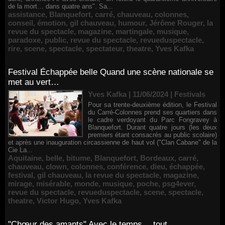
de la mort… dans quatre ans". Sa...
assistance
,
Blanquefort
,
carré
,
chauveau
,
colonnes
,
conseil
,
émotion
,
gil chauveau
,
humour
,
Jérôme Rouger
,
la
revue du spectacle
,
magazine
,
martingale
,
musique
,
paradoxe
,
public
,
revue du spectacle
,
revueduspectacle
,
rire
,
scene
,
spectacle
,
spectateur
,
theatre
,
Yves Kafka
Festival Échappée belle Quand une scène nationale se
met au vert…
Yves Kafka | 11/06/2024
|
Festivals
Pour sa trente-deuxième édition, le Festival
du Carré-Colonnes prend ses quartiers dans
le cadre verdoyant du Parc Fongravey à
Blanquefort. Durant quatre jours (les deux
premiers étant consacrés au public scolaire)
et après une inauguration circassienne de haut vol ("Clan Cabane" de la
Cie La...
Aquitaine
,
belle
,
bitume
,
Blanquefort
,
Bordeaux
,
carré
,
chauveau
,
clown
,
colonnes
,
conférence
,
dieu
,
échappée
,
festival
,
gil chauveau
,
la revue du spectacle
,
magazine
,
mirage
,
misérable
,
monde
,
musique
,
poche
,
psg4ever
,
revue du spectacle
,
revueduspectacle
,
scene
,
spectacle
,
theatre
,
Victor Hugo
,
Yves Kafka
"Chœur des amants" Avec le temps… tout