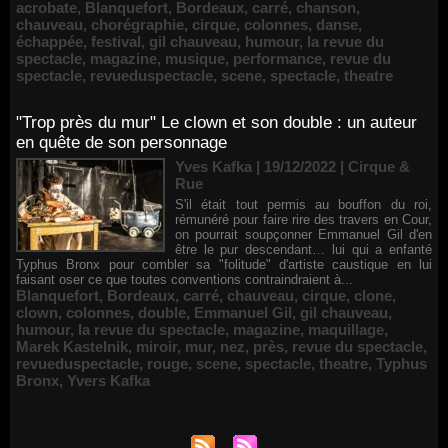
acrobate
,
Blanquefort
,
Bordeaux
,
carré
,
chanson
,
chauveau
,
chorégraphie
,
cirque
,
colonnes
,
danse
,
échappée
,
festival
,
gil chauveau
,
humour
,
la revue du
spectacle
,
magazine
,
musique
,
performance
,
revue du
spectacle
,
revueduspectacle
,
scene
,
spectacle
,
theatre
"Trop près du mur" Le clown et son double : un auteur
en quête de son personnage
Yves Kafka | 19/12/2022
|
Cirque &
Rue
S'il était tout permis au bouffon du roi,
rémunéré pour faire rire des travers en Cour,
on pourrait soupçonner Emmanuel Gil d'en
être le pur descendant… lui qui a enfanté
Typhus Bronx pour combler sa "folitude" d'artiste caustique en lui
faisant oser ce que toutes conventions contraindraient à...
Blanquefort
,
Bordeaux
,
carré
,
chauveau
,
cirque
,
clone
,
clown
,
colonnes
,
double
,
Emmanuel Gil
,
gil chauveau
,
humour
,
la revue du spectacle
,
magazine
,
maquillage
,
Marek Kastelnik
,
miroir
,
mur
,
nez
,
près
,
revue du spectacle
,
revueduspectacle
,
rouge
,
scene
,
spectacle
,
theatre
,
Typhus
Bronx
,
Yvers Kafka