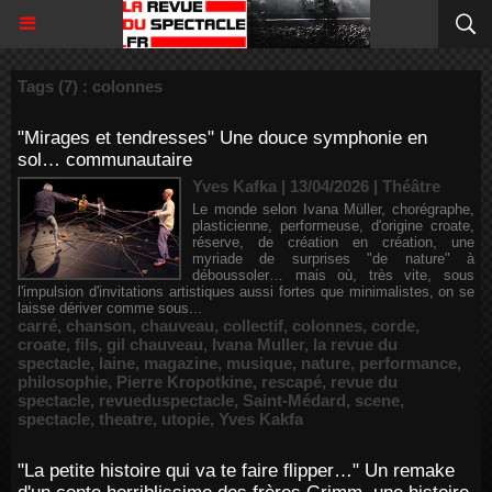
Tags (7) : colonnes
"Mirages et tendresses" Une douce symphonie en
sol… communautaire
Yves Kafka | 13/04/2026
|
Théâtre
Le monde selon Ivana Müller, chorégraphe,
plasticienne, performeuse, d'origine croate,
réserve, de création en création, une
myriade de surprises "de nature" à
déboussoler… mais où, très vite, sous
l'impulsion d'invitations artistiques aussi fortes que minimalistes, on se
laisse dériver comme sous...
carré
,
chanson
,
chauveau
,
collectif
,
colonnes
,
corde
,
croate
,
fils
,
gil chauveau
,
Ivana Muller
,
la revue du
spectacle
,
laine
,
magazine
,
musique
,
nature
,
performance
,
philosophie
,
Pierre Kropotkine
,
rescapé
,
revue du
spectacle
,
revueduspectacle
,
Saint-Médard
,
scene
,
spectacle
,
theatre
,
utopie
,
Yves Kakfa
"La petite histoire qui va te faire flipper…" Un remake