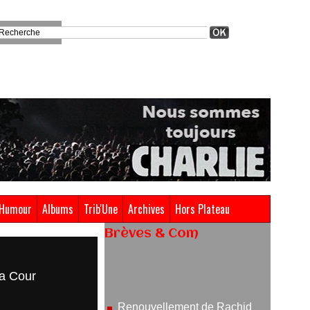
Humour
Albums
Trib'Une
Archives
Hors Plateau
Brèves & Com
Renouvellement de Rachid
Ouramdane à la tête de Chaillot-
la Cour
Théâtre national de la danse
05/08/2026