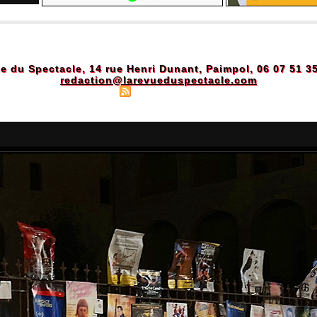
e du Spectacle, 14 rue Henri Dunant, Paimpol, 06 07 51 3
redaction@larevueduspectacle.com
Plan du site
|
Syndication
|
Powered by WM