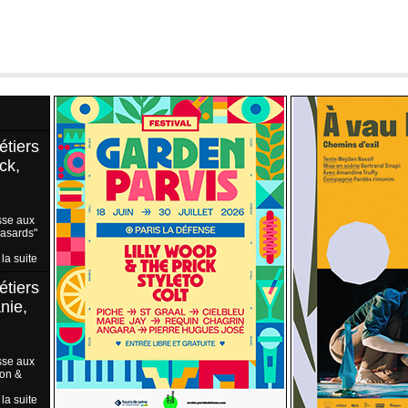
étiers
ck,
sse aux
Hasards"
 la suite
étiers
nie,
sse aux
ion &
 la suite