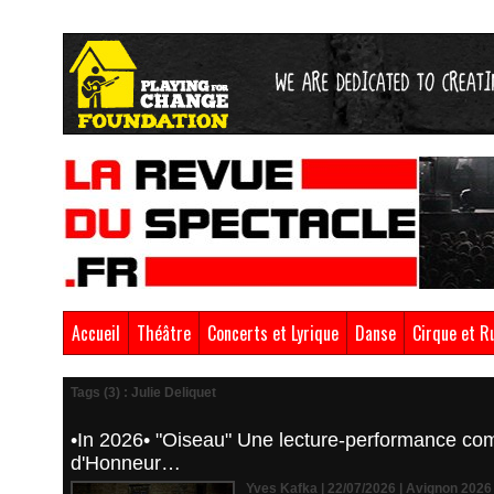
Accueil
Théâtre
Concerts et Lyrique
Danse
Cirque et R
Tags (3) : Julie Deliquet
•In 2026• "Oiseau" Une lecture-performance com
d'Honneur…
Yves Kafka | 22/07/2026
|
Avignon 2026