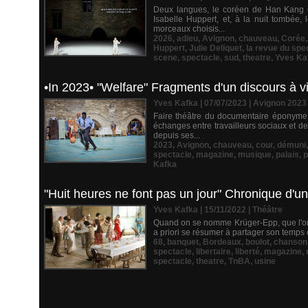
Deux langues, le coréen de Han Kang et 
Isabelle Huppert, et, à la nuit tombée
morceaux choisis...
2026
,
adieu
,
Avignon
,
chauveau
,
Corée
Huppert
,
Julie Deliquet
,
la revue du spe
scene
,
spectacle
,
sud
,
theatre
,
Yves Ka
•In 2023• "Welfare" Fragments d'un discours à vif
Yves Kafka | 07/07/2023
|
Avignon 2023
Faire théâtre du documentaire éponyme 
échanges entre travailleurs sociaux et d
depuis ses...
2023
,
Avignon
,
chauveau
,
cour
,
démuni
spectacle
,
magazine
,
musique
,
palais
,
p
Kafka
"Huit heures ne font pas un jour" Chronique d'
Yves Kafka | 15/11/2022
|
Théâtre
Quand on se nomme Krüger-Epp, que l'on a
a priori se résumer à partager son temps en
68
,
banquet
,
Bordeaux
,
boulot
,
chanson
spectacle
,
libertaire
,
liberté
,
magazine
,
spectacle
,
theatre
,
TnBA
,
usine