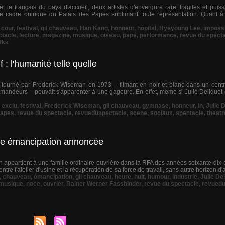
le français du pays d'accueil, deux artistes d'envergure rare, fragiles et pui
, le cadre onirique du Palais des Papes sublimant toute représentation. Quant
,
cour
,
festival
,
gil chauveau
,
Han Kang
,
honneur
,
hôpital
,
Hyeyoung Lee
,
imposs
ctacle
,
lecture
,
magazine
,
musique
,
oiseau
,
pape
,
performance
,
revue du spect
fka
 : l'humanité telle quelle
tourné par Frederick Wiseman en 1973 – filmant en noir et blanc dans un centr
emandeurs – pouvait s'apparenter à une gageure. En effet, même si Julie Deliquet 
,
exclu
,
festival
,
Frederick Wiseman
,
gil chauveau
,
gymnase
,
honneur
,
In
,
Julie 
apes
,
revue du spectacle
,
revueduspectacle
,
scene
,
sociaux
,
spectacle
,
theatr
une émancipation annoncée
ppartient à une famille ordinaire ouvrière dans la RFA des années soixante-dix e
tre l'atelier d'usine et la récupération de sa force de travail, sans autre horizon d'a
,
chauveau
,
émancipation
,
gil chauveau
,
heure
,
huit
,
humour
,
industrie
,
Julie De
musique
,
noce
,
ouvrier
,
Rainer Werner Fassbinder
,
revue du spectacle
,
revuedu