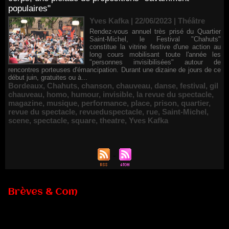
populaires"
Yves Kafka | 22/06/2023
|
Théâtre
Rendez-vous annuel très prisé du Quartier
Saint-Michel, le Festival "Chahuts"
constitue la vitrine festive d'une action au
long cours mobilisant toute l'année les
"personnes invisibilisées" autour de
rencontres porteuses d'émancipation. Durant une dizaine de jours de ce
début juin, gratuites ou à...
Bordeaux
,
Chahuts
,
chanson
,
chauveau
,
danse
,
festival
,
gil
chauveau
,
homo
,
humour
,
invisible
,
la revue du spectacle
,
magazine
,
musique
,
performance
,
place
,
prison
,
quartier
,
revue du spectacle
,
revueduspectacle
,
rue
,
Saint-Michel
,
scene
,
spectacle
,
square
,
theatre
,
Yves Kafka
Brèves & Com
Renouvellement de Rachid Ouramdane à la tête de Chaillot-
Théâtre national de la danse