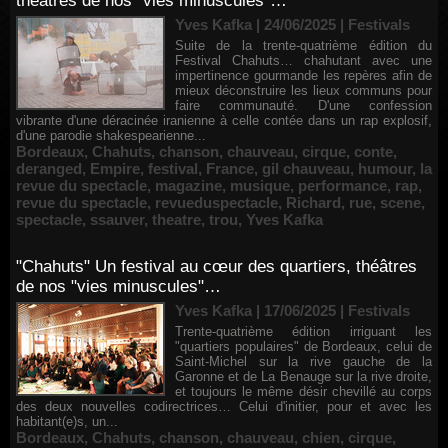
théâtres de nos "vies minuscules"…
Yves Kafka | 24/06/2025
|
Festivals
Suite de la trente-quatrième édition du
Festival Chahuts… chahutant avec une
impertinence gourmande les repères afin de
mieux déconstruire les lieux communs pour
faire communauté. D'une confession
vibrante d'une déracinée iranienne à celle contée dans un rap explosif,
d'une parodie shakespearienne...
Bordeaux
,
Chahuts
,
chanson
,
chauveau
,
cirque
,
conte
,
deranged
,
Empire
,
festival
,
France
,
gil chauveau
,
humour
,
la
revue du spectacle
,
magazine
,
musique
,
performance
,
rap
,
revue du spectacle
,
revueduspectacle
,
Richard
,
rue
,
scene
,
spectacle
,
ssauver
,
theatre
,
trou
,
Yves Kafka
"Chahuts" Un festival au cœur des quartiers, théâtres
de nos "vies minuscules"…
Yves Kafka | 17/06/2025
|
Festivals
Trente-quatrième édition irriguant les
"quartiers populaires" de Bordeaux, celui de
Saint-Michel sur la rive gauche de la
Garonne et de La Benauge sur la rive droite,
et toujours le même désir chevillé au corps
des deux nouvelles codirectrices… Celui d'initier, pour et avec les
habitant(e)s, un...
Bordeaux
,
Chahuts
,
chanson
,
chauveau
,
chien
,
cirque
,