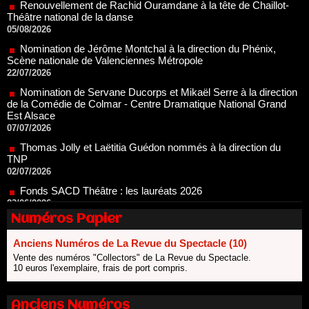
05/08/2026
Nomination de Jérôme Montchal à la direction du Phénix,
Scène nationale de Valenciennes Métropole
22/07/2026
Nomination de Servane Ducorps et Mikaël Serre à la direction
de la Comédie de Colmar - Centre Dramatique National Grand
Est Alsace
07/07/2026
Thomas Jolly et Laëtitia Guédon nommés à la direction du
TNP
02/07/2026
Fonds SACD Théâtre : les lauréats 2026
23/06/2026
Dispositif ARTCENA Écrire pour le cirque, les lauréats 2026 !
20/06/2026
Numéros Papier
Le palmarès des prix SACD 2026
18/06/2026
Anciens Numéros de La Revue du Spectacle (10)
Vente des numéros "Collectors" de La Revue du Spectacle.
Les 10 lauréats du Fonds Grandes Formes Théâtre 2026
10 euros l'exemplaire, frais de port compris.
SACD
13/06/2026
Nomination de Nathalie Garraud et Olivier Saccomano à la
Anciens Numéros