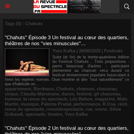
Tags (5) : Chahuts
"Chahuts" Épisode 3 Un festival au cœur des quartiers,
théâtres de nos "vies minuscules"…
Yves Kafka | 26/06/2025
|
Festivals
Suite (et fin) de la trente-quatrième édition
du Festival Chahuts… Trois propositions -
parmi beaucoup d'autres - participant
pleinement au charivari vécu durant ce
festival éminemment populaire bousculant à
l'envi les repères normés. Oser montrer et dire "tout naturellement" ce
que d'habitude on...
appartement
,
Bordeaux
,
Chahuts
,
chanson
,
chauveau
,
cirque
,
Claudia Marsicano
,
danse
,
festival
,
gil chauveau
,
humour
,
la revue du spectacle
,
Léo Bahon
,
magazine
,
Malo
Martin
,
musique
,
Paloma Pradal
,
performance
,
R.Osa
,
récit
,
revue du spectacle
,
revueduspectacle
,
rue
,
scene
,
Silvia
Gribaudi
,
spectacle
,
theatre
,
Yves Kafka
"Chahuts" Épisode 2 Un festival au cœur des quartiers,