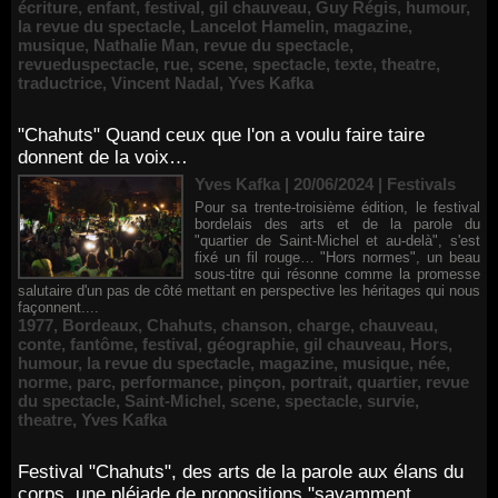
écriture
,
enfant
,
festival
,
gil chauveau
,
Guy Régis
,
humour
,
la revue du spectacle
,
Lancelot Hamelin
,
magazine
,
musique
,
Nathalie Man
,
revue du spectacle
,
revueduspectacle
,
rue
,
scene
,
spectacle
,
texte
,
theatre
,
traductrice
,
Vincent Nadal
,
Yves Kafka
"Chahuts" Quand ceux que l'on a voulu faire taire
donnent de la voix…
Yves Kafka | 20/06/2024
|
Festivals
Pour sa trente-troisième édition, le festival
bordelais des arts et de la parole du
"quartier de Saint-Michel et au-delà", s'est
fixé un fil rouge… "Hors normes", un beau
sous-titre qui résonne comme la promesse
salutaire d'un pas de côté mettant en perspective les héritages qui nous
façonnent....
1977
,
Bordeaux
,
Chahuts
,
chanson
,
charge
,
chauveau
,
conte
,
fantôme
,
festival
,
géographie
,
gil chauveau
,
Hors
,
humour
,
la revue du spectacle
,
magazine
,
musique
,
née
,
norme
,
parc
,
performance
,
pinçon
,
portrait
,
quartier
,
revue
du spectacle
,
Saint-Michel
,
scene
,
spectacle
,
survie
,
theatre
,
Yves Kafka
Festival "Chahuts", des arts de la parole aux élans du
corps, une pléiade de propositions "savamment