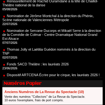
Nomination de Jérôme Montchal à la direction du Phénix,
Scène nationale de Valenciennes Métropole
22/07/2026
Nomination de Servane Ducorps et Mikaël Serre à la direction
de la Comédie de Colmar - Centre Dramatique National Grand
Est Alsace
07/07/2026
Thomas Jolly et Laëtitia Guédon nommés à la direction du
TNP
02/07/2026
Fonds SACD Théâtre : les lauréats 2026
23/06/2026
Dispositif ARTCENA Écrire pour le cirque, les lauréats 2026 !
20/06/2026
Le palmarès des prix SACD 2026
18/06/2026
Les 10 lauréats du Fonds Grandes Formes Théâtre 2026
Numéros Papier
SACD
13/06/2026
Anciens Numéros de La Revue du Spectacle (10)
Nomination de Nathalie Garraud et Olivier Saccomano à la
Vente des numéros "Collectors" de La Revue du Spectacle.
10 euros l'exemplaire, frais de port compris.
direction du Théâtre de Gennevilliers - CDN
13/06/2026