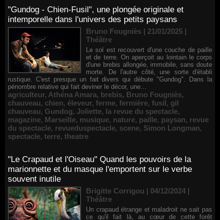
"Gundog - Chien-Fusil", une plongée originale et
intemporelle dans l'univers des petits paysans
Bruno Fougniès | 21/01/2025
|
Théâtre
Le sol est recouvert d'une couche de paille
et de terre. On aperçoit au lointain le corps
d'une brebis allongée, immobile, sans doute
morte. De l'autre côté, une sorte d'établi
rustique. C'est presque un fait divers qui débute "Gundog". Dans la
pénombre relative qui fait deviner le décor, une...
agriculteur
,
Athéna Amara
,
brebis
,
Bruno Fougniès
,
chauveau
,
chien
,
éleveur
,
ferme
,
fermière
,
fusil
,
gil
chauveau
,
Gundog
,
Joliette
,
la revue du spectacle
,
magazine
,
Marseille
,
musique
,
nature
,
paille
,
paysan
,
revue
du spectacle
,
revueduspectacle
,
scene
,
Simon Longman
,
spectacle
,
terre
,
theatre
"Le Crapaud et l'Oiseau" Quand les pouvoirs de la
marionnette et du masque l'emportent sur le verbe
souvent inutile
Brigitte Corrigou | 04/12/2024
|
Théâtre
Un crapaud étrange et maladroit ne sait pas
ce qu'il fait là, au cœur de cette forêt