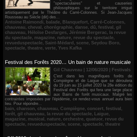
"spectaculaires" et causeries
philosophiques sur le territoire irrigué
artistiquement par le Théâtre du Carré-Colonnes. Si Jean-Jacques
Rousseau au Siècle (dit) des...
Antoine Raimondi
,
balade
,
Blanquefort
,
Carré-Colonnes
,
chauveau
,
cheval
,
chorégraphie
,
danse
,
dû
,
festival
,
gil
chauveau
,
Héloïse Desfarges
,
Jérémie Bergerac
,
la revue
du spectacle
,
magazine
,
nature
,
revue du spectacle
,
revueduspectacle
,
Saint-Médard
,
scene
,
Seydou Boro
,
spectacle
,
theatre
,
verte
,
Yves Kafka
Festival des Forêts 2020… Un bain de nature musicale
Gil Chauveau | 12/06/2020
|
Festivals
C'est dans les magnifiques forêts de
Compiègne et de Laigue que se déroulera
du 19 juin au 15 juillet 2020 la 28e édition du
Festival des Forêts qui fera une large place
aux Bains de forêt musicaux. Malgré les
contraintes imposées par l'épidémie, ce rendez-vous annuel aura bien
lieu. Pour répondre...
bain
,
chanson
,
chauveau
,
Compiègne
,
concert
,
festival
,
forêt
,
gil chauveau
,
la revue du spectacle
,
Laigue
,
magazine
,
musical
,
nature
,
orchestre
,
quatuor
,
revue du
spectacle
,
revueduspectacle
,
scene
,
spectacle
,
theatre