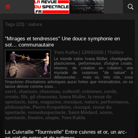
Tags (23) : nature
"Mirages et tendresses" Une douce symphonie en
sol… communautaire
Yves Kafka | 13/04/2026
|
Théâtre
Le monde selon Ivana Müller, chorégraphe,
plasticienne, performeuse, d'origine croate,
réserve, de création en création, une
myriade de surprises "de nature" à
déboussoler… mais où, très vite, sous
l'impulsion d'invitations artistiques aussi fortes que minimalistes, on se
laisse dériver comme sous...
carré
,
chanson
,
chauveau
,
collectif
,
colonnes
,
corde
,
croate
,
fils
,
gil chauveau
,
Ivana Muller
,
la revue du
spectacle
,
laine
,
magazine
,
musique
,
nature
,
performance
,
philosophie
,
Pierre Kropotkine
,
rescapé
,
revue du
spectacle
,
revueduspectacle
,
Saint-Médard
,
scene
,
spectacle
,
theatre
,
utopie
,
Yves Kakfa
La Cuivraille "Tournivelle" Entre cuivres et or, un arc-