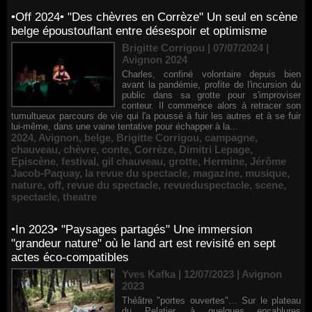
•Off 2024• "Des chèvres en Corrèze" Un seul en scène
belge époustouflant entre désespoir et optimisme
Brigitte Corrigou | 07/07/2024
|
Avignon 2024
Charles, confiné volontaire depuis bien
avant la pandémie, profite de l'incursion du
public dans sa grotte pour s'improviser
conteur. Il commence alors à retracer son
tumultueux parcours de vie qui l'a poussé à fuir les autres et à se fuir
lui-même, dans une vaine tentative pour échapper à la...
2024
,
Avignon
,
belge
,
Brigitte Corrigou
,
campagne
,
chauveau
,
chèvre
,
conte
,
Corrèze
,
Dimitri Lepage
,
Episcène
,
festival
,
gil chauveau
,
grotte
,
Hermine
,
Jérôme
Jacob-Paquay
,
la revue du spectacle
,
magazine
,
musique
,
nature
,
off
,
revue du spectacle
,
revueduspectacle
,
scene
,
spectacle
,
theatre
•In 2023• "Paysages partagés" Une immersion
"grandeur nature" où le land art est revisité en sept
actes éco-compatibles
Yves Kafka | 12/07/2023
|
Avignon
2023
Théâtre "portes ouvertes"… Sur le plateau
du Pelatier, à quelques encablures