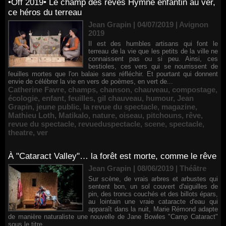
•Off 2019• Le champ des rêves Hymne enfantin au ver,
ce héros du terreau
Jean Grapin | 04/07/2019
|
Avignon
2019
Il est des humbles artisans qui font le
terreau de la vie que les petits de la ville ne
connaissent pas ou si peu. Ainsi, ces
bestioles, ces vers qui se nourrissent de
feuilles mortes que l'on balaie sans réfléchir. Et pourtant qui donnent
envie de célébrer la vie en vers de poèmes, en vert de...
Catherine Favre
,
champs
,
chanson
,
chauveau
,
compostage
,
écologie
,
enfant
,
feuilles
,
gil chauveau
,
humour
,
Jean
Grapin
,
jeune public
,
la revue du spectacle
,
magazine
,
Mathieu Loth
,
Matikalo
,
nature
,
oiseau
,
pitchouns
,
rêve
,
revue du spectacle
,
revueduspectacle
,
scene
,
spectacle
,
theatre
,
ver
À "Cataract Valley"… la forêt est morte, comme le rêve
Jean Grapin | 08/06/2019
|
Théâtre
Sur scène, de vrais arbres et arbustes qui
sentent bon, un sol couvert d'aiguilles de
pin, des troncs couchés et des billots épars,
au lointain une vraie cataracte d'eau qui
apparaît dans la nuit, Marie Rémond adapte
de manière naturaliste une nouvelle de Jane Bowles "Camp Cataract"
sous le titre...