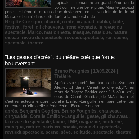
tropicale. Il rencontre un grand héron qui le
voit comme une belle proie. Mais le crapaud
parle. Le héron rit et tous deux deviennent amis. Non loin de là, le roi
Marco est entré dans cette forêt à la recherche de...
Brigitte Corrigou
,
chariot
,
conte
,
crapaud
,
dahlia
,
fable
,
festival
,
forêt
,
gil chauveau
,
Irène Voyatzis
,
la revue du
spectacle
,
Marco
,
marionnette
,
masque
,
musique
,
nature
,
oiseau
,
revue du spectacle
,
revueduspectacle
,
roi
,
scene
,
spectacle
,
theatre
"Les gestes d'après", du théâtre poétique fort et
bouleversant
Bruno Fougniès | 10/09/2024
|
Théâtre
Après avoir porté les textes de Svetlana
Alexievitch dans "Valentina-Tchernobyl", les
mots de Brigitte Barbier dans "Là où tu es",
ceux de Chariff Ghattas, de Maïa Brami et
d'autres auteurs encore, Coralie Émilion-Languille s'empare cette fois
de textes qu'elle a elle-même écrits. Exercice encore...
après
,
Benjamin Georjon
,
Bruno Fougniès
,
chauveau
,
chrysalide
,
Coralie Émilion-Languille
,
geste
,
gil chauveau
,
la revue du spectacle
,
lavoir
,
LMP
,
magazine
,
moderne
,
musique
,
nature
,
parisien
,
poésie
,
revue du spectacle
,
revueduspectacle
,
scene
,
sève
,
solitude
,
spectacle
,
theatre