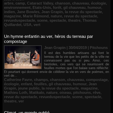
arbre
,
camp
,
Cataract Valley
,
chanson
,
chauveau
,
écologie
,
environnement
,
Etats-Unis
,
forêt
,
gil chauveau
,
humour
,
indien
,
Jane Bowles
,
Jean Grapin
,
la revue du spectacle
,
magazine
,
Marie Rémond
,
nature
,
revue du spectacle
,
revueduspectacle
,
scene
,
spectacle
,
theatre
,
Thomas
Quillardet
,
USA
,
vert
Un hymne enfantin au ver, héros du terreau par
compostage
Jean Grapin | 30/04/2019
|
Pitchouns
Il est des humbles artisans qui font le
terreau de la vie que les petits de la ville ne
connaissent pas ou si peu. Ainsi, ces
bestioles, ces vers qui se nourrissent de
feuilles mortes que l'on balaie sans réfléchir.
Et pourtant qui donnent envie de célébrer la vie en vers de poèmes, en
vert de...
Catherine Favre
,
champs
,
chanson
,
chauveau
,
compostage
,
écologie
,
enfant
,
feuilles
,
gil chauveau
,
humour
,
Jean
Grapin
,
jeune public
,
la revue du spectacle
,
magazine
,
Mathieu Loth
,
Matikalo
,
nature
,
oiseau
,
pitchouns
,
rêve
,
revue du spectacle
,
revueduspectacle
,
scene
,
spectacle
,
theatre
,
ver
Climat, un monde oublié…