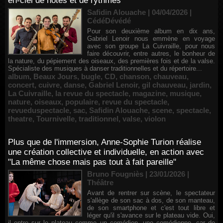
en-ciel de notes et de rythmes
Safidin Alouache | 04/04/2026
|
CédéDévédé
Pour son deuxième album en dix ans,
Gabriel Lenoir nous emmène en voyage
avec son groupe La Cuivraille, pour nous
faire découvrir, entre autres, le bonheur de
la nature, du pépiement des oiseaux, des premières fois et de la valse.
Spécialiste des musiques à danser traditionnelles et du répertoire...
album
,
Beaux Jours
,
bugle
,
CD
,
chanson
,
chauveau
,
concert
,
cuivre
,
danse
,
Gabriel Lenoir
,
gil chauveau
,
jardin
,
La Cuivraille
,
la revue du spectacle
,
magazine
,
musique
,
nature
,
oiseaux
,
populaire
,
revue du spectacle
,
revueduspectacle
,
sac
,
Safidin Alouache
,
scene
,
spectacle
,
theatre
,
Tournivelle
,
traditionnel
,
valse
,
violon
Plus que de l'immersion, Anne-Sophie Turion réalise
une création collective et individuelle, en action avec
"La même chose mais pas tout à fait pareille"
Bruno Fougniès | 23/01/2026
|
Théâtre
Avant de rentrer sur scène, le spectateur
s'allège de son sac à dos, de son manteau,
de son smartphone et c'est tout libre et
léger qu'il s'avance sur le plateau vide. Oui,
il entre sur le plateau comme un comédien, une comédienne, car de