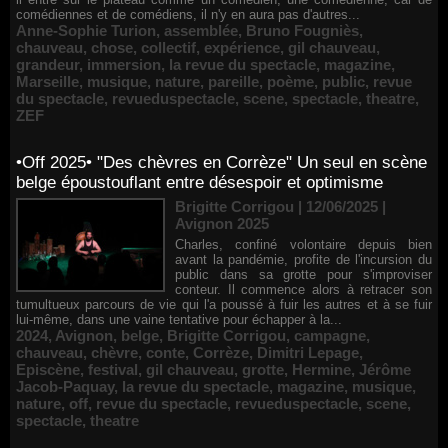
comédiennes et de comédiens, il n'y en aura pas d'autres...
Anne-Sophie Turion
,
assemblée
,
Bruno Fougniès
,
chauveau
,
chose
,
collectif
,
expérience
,
gil chauveau
,
grandeur
,
immersion
,
la revue du spectacle
,
magazine
,
Marseille
,
musique
,
nature
,
pareille
,
poème
,
public
,
revue
du spectacle
,
revueduspectacle
,
scene
,
spectacle
,
theatre
,
ZEF
•Off 2025• "Des chèvres en Corrèze" Un seul en scène
belge époustouflant entre désespoir et optimisme
Brigitte Corrigou | 12/06/2025
|
Avignon 2025
Charles, confiné volontaire depuis bien
avant la pandémie, profite de l'incursion du
public dans sa grotte pour s'improviser
conteur. Il commence alors à retracer son
tumultueux parcours de vie qui l'a poussé à fuir les autres et à se fuir
lui-même, dans une vaine tentative pour échapper à la...
2024
,
Avignon
,
belge
,
Brigitte Corrigou
,
campagne
,
chauveau
,
chèvre
,
conte
,
Corrèze
,
Dimitri Lepage
,
Episcène
,
festival
,
gil chauveau
,
grotte
,
Hermine
,
Jérôme
Jacob-Paquay
,
la revue du spectacle
,
magazine
,
musique
,
nature
,
off
,
revue du spectacle
,
revueduspectacle
,
scene
,
spectacle
,
theatre