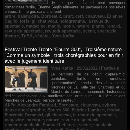
de ce que la nature peut provoquer
d'imaginaire fertile, Étienne Saglio réinvente les paysages de nos rêves
enfouis. Immergés dans une forêt...
arbre
,
balançoire
,
Bordeaux
,
bruit
,
cerf
,
chauveau
,
Étienne
Saglio
,
forêt
,
gil chauveau
,
hologramme
,
la revue du
spectacle
,
magazine
,
magie
,
moup
,
nature
,
plante
,
renard
,
revue du spectacle
,
revueduspectacle
,
scene
,
spectacle
,
theatre
,
TnBA
,
végétal
,
Yves Kafka
Festival Trente Trente "Epurrs 360", "Troisième nature",
"Comme un symbole", trois chorégraphies pour en finir
avec le jugement identitaire
Yves Kafka | 29/01/2022
|
Festivals
Le parcours de ce début d'après-midi
bordelais, fertile en émotions
"performatives", conduit des deux belles
rotondes de La Halle des Chartrons et du
Marché de Lerme - monuments historiques
dédiés dorénavant aux manifestations artistiques - à L'Atelier des
Marches de Jean-Luc Terrade, le créateur...
Al-Fa
,
Alexandre Fandard
,
Bordeaux
,
chauveau
,
cyborg
,
danse chorégraphie
,
Epurrs 360
,
Fabrice Lambert
,
festival
,
Florencia Demestri
,
gil chauveau
,
la revue du spectacle
,
magazine
,
musique
,
nature
,
revue du spectacle
,
revueduspectacle
,
Samuel Lefeuvre
,
scene
,
spectacle
,
symbole
,
theatre
,
trente
,
wolf
,
Yves Kafka