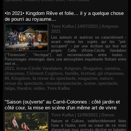
•In 2021• Kingdom Rêve et folie… il y a quelque chose
de pourri au royaume…
Yves Kafka | 14/07/2021
|
Avignon
2021
Les auteurs et autrices se caractérisent -
avant même les sujets qui les "pré-
occupent" - par une écriture qui leur est
propre. Celle d'Anne-Cécile Vandalem
("Tristesses", "Arctique") est reconnaissable entre toutes…
Personnages immergés dans une atmosphère inquiétante flottant entre
réel et...
2021
,
Anne-Cécile Vandalem
,
Avignon
,
Braguino
,
caméra
,
chauveau
,
Clément Cogitore
,
famille
,
festival
,
gil chauveau
,
IN
,
Kingdom
,
la revue du spectacle
,
magazine
,
nature
,
revue du spectacle
,
revueduspectacle
,
scene
,
spectacle
,
taïga
,
theatre
,
vidéo
,
Yves Kafka
"Saison (ou)verte" au Carré-Colonnes : côté jardin et
côté cour, la mise en scène d'un même art de vivre
Yves Kafka | 11/06/2021
|
Danse
Nature et Culture, indéfectiblement liées
l'une à l'autre, sont au cœur de ce mois
d'arpentage tous azimuts décliné en balades