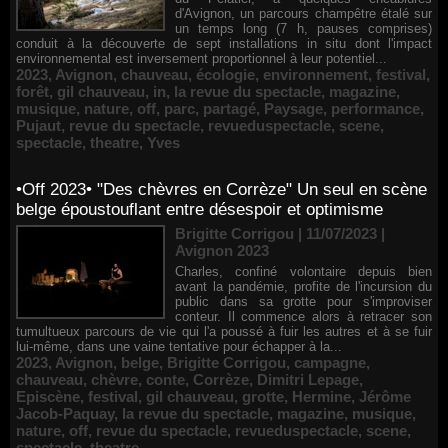
d'Avignon, un parcours champêtre étalé sur
un temps long (7 h, pauses comprises)
conduit à la découverte de sept installations in situ dont l'impact
environnemental est inversement proportionnel à leur potentiel...
2023
,
Avignon
,
chauveau
,
écologie
,
environnement
,
festival
,
forêt
,
gil chauveau
,
in
,
la revue du spectacle
,
magazine
,
musique
,
nature
,
off
,
parc
,
partagé
,
Paysage
,
performance
,
Pujaut
,
revue du spectacle
,
revueduspectacle
,
scene
,
spectacle
,
theatre
,
Yves
•Off 2023• "Des chèvres en Corrèze" Un seul en scène
belge époustouflant entre désespoir et optimisme
Brigitte Corrigou | 11/07/2023
|
Avignon 2023
Charles, confiné volontaire depuis bien
avant la pandémie, profite de l'incursion du
public dans sa grotte pour s'improviser
conteur. Il commence alors à retracer son
tumultueux parcours de vie qui l'a poussé à fuir les autres et à se fuir
lui-même, dans une vaine tentative pour échapper à la...
2023
,
Avignon
,
belge
,
Brigitte Corrigou
,
campagne
,
chauveau
,
chèvre
,
conte
,
Corrèze
,
Dimitri Lepage
,
Episcène
,
festival
,
gil chauveau
,
grotte
,
Hermine
,
Jérôme
Jacob-Paquay
,
la revue du spectacle
,
magazine
,
musique
,
nature
,
off
,
revue du spectacle
,
revueduspectacle
,
scene
,
spectacle
,
theatre