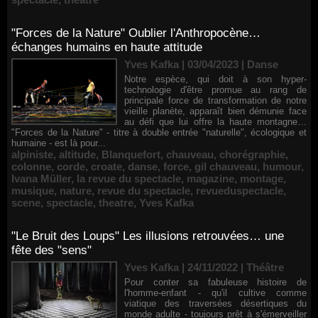
"Forces de la Nature" Oublier l'Anthropocène…
échanges humains en haute attitude
Yves Kafka | 03/04/2023
|
Danse
Notre espèce, qui doit à son hyper-
technologie d'être promue au rang de
principale force de transformation de notre
vieille planète, apparaît bien démunie face
au défi que lui offre la haute montagne…
"Forces de la Nature" - titre à double entrée "naturelle", écologique et
humaine - est là pour...
alpiniste
,
altitude
,
Blanquefort
,
chauveau
,
chorégraphie
,
colonne
,
corde
,
croate
,
danse
,
force
,
gil chauveau
,
humour
,
Ivana Müller
,
la revue du spectacle
,
magazine
,
montage
,
musique
,
nature
,
revue du spectacle
,
revueduspectacle
,
scene
,
spectacle
,
theatre
,
Yves Kafka
"Le Bruit des Loups" Les illusions retrouvées… une
fête des "sens"
Yves Kafka | 24/11/2022
|
Théâtre
Pour conter sa fabuleuse histoire de
l'homme-enfant - qu'il cultive comme
viatique des traversées désertiques du
monde adulte - toujours prêt à s'émerveiller