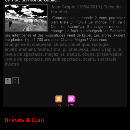
Jean Grapin | 19/04/2019
|
Pièce du
boucher
"Comment va le monde ? Vous paraissez
bien triste…" "Oh ! Le monde ? Il va !
Comm'ci, Comm'ça. Il change le monde. Il
change. La forêt qui protégeait les Parisiens
des intempéries et des vicissitudes vient de brûler. Les arbres avaient
été plantés il y a 1 200 ans sous Charles Magne ! Vous vous...
changement
,
chauveau
,
climat
,
climatique
,
écologie
,
environnement
,
faune
,
flore
,
gil chauveau
,
Jean Grapin
,
la
revue du spectacle
,
magazine
,
nature
,
ozone
,
préservation
,
revue du spectacle
,
revueduspectacle
,
scene
,
spectacle
,
theatre
1
2
Renouvellement de Rachid Ouramdane à la tête de Chaillot-
Théâtre national de la danse
Brèves & Com
05/08/2026