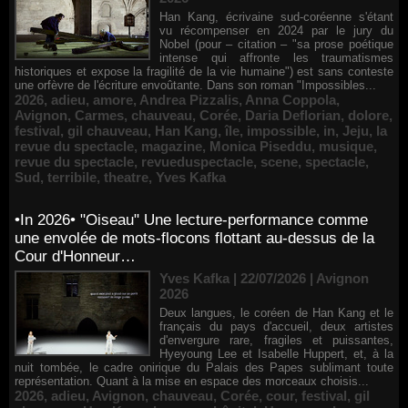
Han Kang, écrivaine sud-coréenne s'étant
vu récompenser en 2024 par le jury du
Nobel (pour – citation – "sa prose poétique
intense qui affronte les traumatismes
historiques et expose la fragilité de la vie humaine") est sans conteste
une orfèvre de l'écriture envoûtante. Dans son roman "Impossibles...
2026
,
adieu
,
amore
,
Andrea Pizzalis
,
Anna Coppola
,
Avignon
,
Carmes
,
chauveau
,
Corée
,
Daria Deflorian
,
dolore
,
festival
,
gil chauveau
,
Han Kang
,
île
,
impossible
,
in
,
Jeju
,
la
revue du spectacle
,
magazine
,
Monica Piseddu
,
musique
,
revue du spectacle
,
revueduspectacle
,
scene
,
spectacle
,
Sud
,
terribile
,
theatre
,
Yves Kafka
•In 2026• "Oiseau" Une lecture-performance comme
une envolée de mots-flocons flottant au-dessus de la
Cour d'Honneur…
Yves Kafka | 22/07/2026
|
Avignon
2026
Deux langues, le coréen de Han Kang et le
français du pays d'accueil, deux artistes
d'envergure rare, fragiles et puissantes,
Hyeyoung Lee et Isabelle Huppert, et, à la
nuit tombée, le cadre onirique du Palais des Papes sublimant toute
représentation. Quant à la mise en espace des morceaux choisis...
2026
,
adieu
,
Avignon
,
chauveau
,
Corée
,
cour
,
festival
,
gil