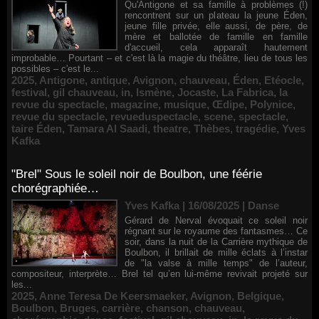
Qu'Antigone et sa famille à problèmes (!)
rencontrent sur un plateau la jeune Éden,
jeune fille privée, elle aussi, de père, de
mère et ballotée de famille en famille
d'accueil, cela apparaît hautement
improbable… Pourtant – et c'est là la magie du théâtre, lieu de tous les
possibles – c'est le...
2025
,
Antigone
,
antique
,
Avignon
,
chauveau
,
Éden
,
Etéocle
,
festival
,
gil chauveau
,
in
,
Ismène
,
Jocaste
,
La Fabrica
,
la
revue du spectacle
,
magazine
,
musique
,
Œdipe
,
Polynice
,
revue du spectacle
,
revueduspectacle
,
scene
,
spectacle
,
taire Éden
,
Tamara Al Saadi
,
theatre
,
Thèbes
,
tragédie
,
Yves
Kafka
"Brel" Sous le soleil noir de Boulbon, une féérie
chorégraphiée…
Yves Kafka | 16/08/2025
|
Danse
Gérard de Nerval évoquait ce soleil noir
régnant sur le royaume des fantasmes… Ce
soir, dans la nuit de la Carrière mythique de
Boulbon, il brillait de mille éclats à l’instar
de "la valse à mille temps" de l’auteur,
compositeur, interprète… Brel tel qu’en lui-même revivait projeté sur
les...
2025
,
Anne Teresa De Keersmaeker
,
Avignon
,
Belgique
,
Boulbon
,
Bruges
,
carrière
,
chanson
,
chauveau
,