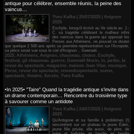
antique pour célébrer, ensemble réunis, la peine des
vaincus…
Yves Kafka | 25/07/2025
|
Avignon
2025
Eschyle, lorsqu'il écrivit au Ve siècle av. J.-
C. sa tragédie célébrant le malheur infini
des vaincus dans la guerre qui opposait les
Perses aux Athéniens, ne pouvait se douter
que quelque 2 500 ans après sa première représentation sur l'Acropole,
sa pièce serait vue sous le ciel d'Avignon… Gwenaël...
2025
,
Athéniens
,
Avignon
,
chauveau
,
chœur
,
Eschyle
,
festival
,
gil chauveau
,
guerre
,
Gwenaël Morin
,
in
,
jardin
,
la
revue du spectacle
,
magazine
,
maison Jean Vilar
,
musique
,
Perse
,
revue du spectacle
,
revueduspectacle
,
scene
,
spectacle
,
theatre
,
Xerxès
,
Yves Kafka
•In 2025• "Taire" Quand la tragédie antique s'invite dans
un drame contemporain… Rencontre du troisième type
à savourer comme un antidote
Yves Kafka | 24/07/2025
|
Avignon
2025
Qu'Antigone et sa famille à problèmes (!)
rencontrent sur un plateau la jeune Éden,
jeune fille privée, elle aussi, de père, de
mère et ballotée de famille en famille