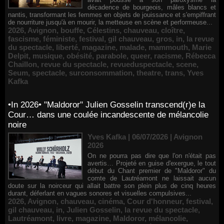
décadence de bourgeois, mâles blancs et
nantis, transformant les femmes en objets de jouissance et s'empiffrant
de nourriture jusqu'à en mourir, la metteuse en scène et performeuse...
2026
,
Avignon
,
bouffe
,
Célestins
,
chauveau
,
cloître
,
fascisme
,
féministe
,
festival
,
gil chauveau
,
gros
,
in
,
la revue
du spectacle
,
liberté
,
magazine
,
malade
,
mammouth
,
Marie
Delpit
,
musique
,
obésité
,
parabole
,
queer
,
racisme
,
Rébecca
Chaillon
,
revue du spectacle
,
revueduspectacle
,
scene
,
Seum
,
spectacle
,
surconsommation
,
theatre
,
trans
,
Yves
Kafka
•In 2026• "Maldoror" Julien Gosselin transcend(r)e la
Cour… dans une coulée incandescente de mélancolie
noire
Yves Kafka | 06/07/2026
|
Avignon
2026
On ne pourra pas dire que l'on n'était pas
avertis… Projeté en guise d'exergue, le tout
début du Chant premier de "Maldoror" du
comte de Lautréamont ne laissait aucun
doute sur la noirceur qui allait battre son plein plus de cinq heures
durant, déferlant en vagues sonores et visuelles compulsives...
2026
,
Avignon
,
chauveau
,
cinéma
,
Cour d'honneur
,
festival
,
gil chauveau
,
in
,
Julien Gosselin
,
la revue du spectacle
,
Lautréamont
,
livre
,
magazine
,
Maldoror
,
mélancolie
,