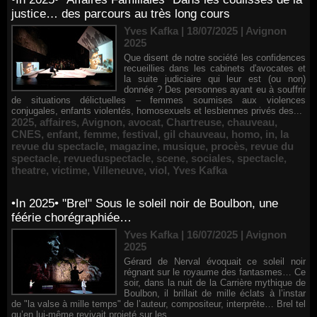
justice… des parcours au très long cours
Yves Kafka | 18/07/2025
|
Avignon
2025
Que disent de notre société les confidences
recueillies dans les cabinets d'avocates et
la suite judiciaire qui leur est (ou non)
donnée ? Des personnes ayant eu à souffrir
de situations délictuelles – femmes soumises aux violences
conjugales, enfants violentés, homosexuels et lesbiennes privés des...
2025
,
affaires
,
Avignon
,
avocat
,
Chartreuse
,
chauveau
,
CNES
,
enfant
,
femme
,
festival
,
gil chauveau
,
homo
,
in
,
la
revue du spectacle
,
magazine
,
musique
,
procès
,
revue du
spectacle
,
revueduspectacle
,
scene
,
sociales
,
spectacle
,
theatre
,
victime
,
Villeneuve
,
viol
,
Yves Kafka
•In 2025• "Brel" Sous le soleil noir de Boulbon, une
féérie chorégraphiée…
Yves Kafka | 16/07/2025
|
Avignon
2025
Gérard de Nerval évoquait ce soleil noir
régnant sur le royaume des fantasmes… Ce
soir, dans la nuit de la Carrière mythique de
Boulbon, il brillait de mille éclats à l’instar
de "la valse à mille temps" de l’auteur, compositeur, interprète… Brel tel
qu’en lui-même revivait projeté sur les...