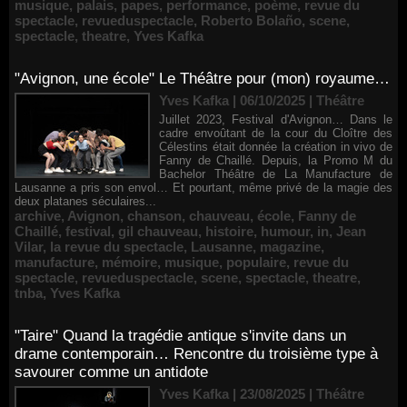
musique
,
palais
,
papes
,
performance
,
poème
,
revue du
spectacle
,
revueduspectacle
,
Roberto Bolaño
,
scene
,
spectacle
,
theatre
,
Yves Kafka
"Avignon, une école" Le Théâtre pour (mon) royaume…
Yves Kafka | 06/10/2025
|
Théâtre
Juillet 2023, Festival d'Avignon… Dans le
cadre envoûtant de la cour du Cloître des
Célestins était donnée la création in vivo de
Fanny de Chaillé. Depuis, la Promo M du
Bachelor Théâtre de La Manufacture de
Lausanne a pris son envol… Et pourtant, même privé de la magie des
deux platanes séculaires...
archive
,
Avignon
,
chanson
,
chauveau
,
école
,
Fanny de
Chaillé
,
festival
,
gil chauveau
,
histoire
,
humour
,
in
,
Jean
Vilar
,
la revue du spectacle
,
Lausanne
,
magazine
,
manufacture
,
mémoire
,
musique
,
populaire
,
revue du
spectacle
,
revueduspectacle
,
scene
,
spectacle
,
theatre
,
tnba
,
Yves Kafka
"Taire" Quand la tragédie antique s'invite dans un
drame contemporain… Rencontre du troisième type à
savourer comme un antidote
Yves Kafka | 23/08/2025
|
Théâtre