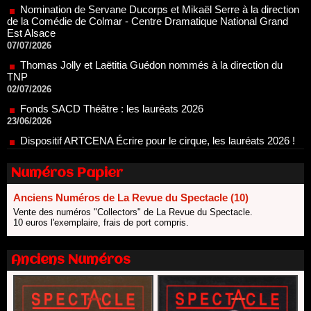
07/07/2026
Thomas Jolly et Laëtitia Guédon nommés à la direction du
TNP
02/07/2026
Fonds SACD Théâtre : les lauréats 2026
23/06/2026
Dispositif ARTCENA Écrire pour le cirque, les lauréats 2026 !
20/06/2026
Le palmarès des prix SACD 2026
18/06/2026
Les 10 lauréats du Fonds Grandes Formes Théâtre 2026
SACD
Numéros Papier
13/06/2026
Anciens Numéros de La Revue du Spectacle (10)
Nomination de Nathalie Garraud et Olivier Saccomano à la
Vente des numéros "Collectors" de La Revue du Spectacle.
direction du Théâtre de Gennevilliers - CDN
10 euros l'exemplaire, frais de port compris.
13/06/2026
Dispositif SACD Auteurs d'espaces : les lauréats 2026
Anciens Numéros
18/03/2026