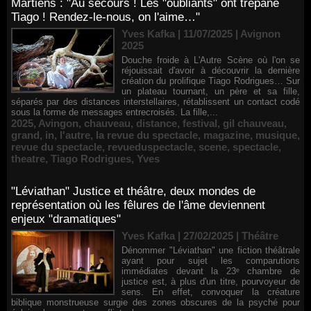
Martiens : "Au secours ! Les "oubliants" ont trépané
Tiago ! Rendez-le-nous, on l'aime…"
Yves Kafka | 11/07/2025
|
Avignon
2025
Douche froide à L'Autre Scène où l'on se
réjouissait d'avoir à découvrir la dernière
création du prolifique Tiago Rodrigues… Sur
un plateau tournant, un père et sa fille,
séparés par des distances interstellaires, rétablissent un contact codé
sous la forme de messages entrecroisés. La fille,...
2025
,
Avingon
,
chauveau
,
distance
,
festival
,
gil chauveau
,
grand
,
in
,
l'autre
,
la revue du spectacle
,
magazine
,
musique
,
revue du spectacle
,
revueduspectacle
,
scene
,
spectacle
,
theatre
,
Tiago Rodrigues
,
Yves
"Léviathan" Justice et théâtre, deux mondes de
représentation où les fêlures de l'âme deviennent
enjeux "dramatiques"
Yves Kafka | 27/02/2025
|
Théâtre
Dénommer "Léviathan" une fiction théâtrale
ayant pour sujet les comparutions
immédiates devant la 23ᵉ chambre de
justice est, à plus d'un titre, pourvoyeur de
sens. En effet, convoquer la créature
biblique monstrueuse surgie des zones obscures de la psyché pour