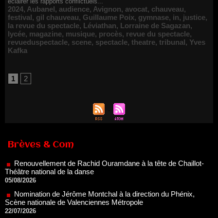
éclairer les rapports conflictuels...
2024
,
Aubanel
,
audience
,
Avignon
,
avocat
,
chauveau
,
festival
,
gil chauveau
,
Guillaume Poix
,
gymnase
,
in
,
justice
,
la revue du spectacle
,
Léviathan
,
Lorraine de Sagazan
,
lycée
,
magazine
,
musique
,
procès
,
revue du spectacle
,
revueduspectacle
,
scene
,
spectacle
,
theatre
,
tribunal
,
Yves
Kafka
1
2
Renouvellement de Rachid Ouramdane à la tête de Chaillot-
Théâtre national de la danse
Brèves & Com
05/08/2026
Nomination de Jérôme Montchal à la direction du Phénix,
Scène nationale de Valenciennes Métropole
22/07/2026
Nomination de Servane Ducorps et Mikaël Serre à la direction
de la Comédie de Colmar - Centre Dramatique National Grand
Est Alsace