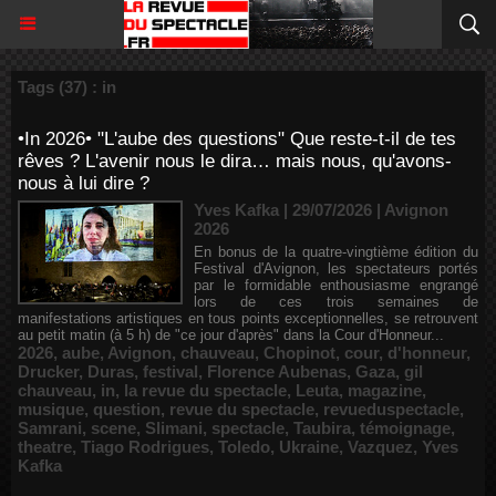
Tags (37) : in
•In 2026• "L'aube des questions" Que reste-t-il de tes
rêves ? L'avenir nous le dira… mais nous, qu'avons-
nous à lui dire ?
Yves Kafka | 29/07/2026
|
Avignon
2026
En bonus de la quatre-vingtième édition du
Festival d'Avignon, les spectateurs portés
par le formidable enthousiasme engrangé
lors de ces trois semaines de
manifestations artistiques en tous points exceptionnelles, se retrouvent
au petit matin (à 5 h) de "ce jour d'après" dans la Cour d'Honneur...
2026
,
aube
,
Avignon
,
chauveau
,
Chopinot
,
cour
,
d'honneur
,
Drucker
,
Duras
,
festival
,
Florence Aubenas
,
Gaza
,
gil
chauveau
,
in
,
la revue du spectacle
,
Leuta
,
magazine
,
musique
,
question
,
revue du spectacle
,
revueduspectacle
,
Samrani
,
scene
,
Slimani
,
spectacle
,
Taubira
,
témoignage
,
theatre
,
Tiago Rodrigues
,
Toledo
,
Ukraine
,
Vazquez
,
Yves
Kafka