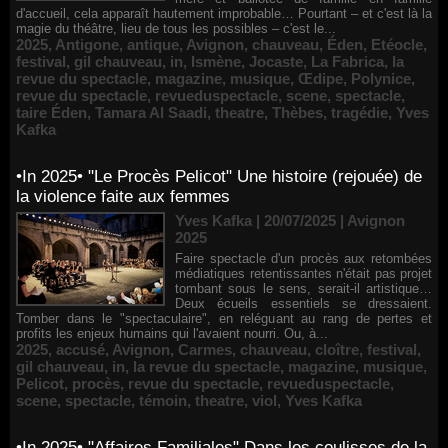
d'accueil, cela apparaît hautement improbable… Pourtant – et c'est là la
magie du théâtre, lieu de tous les possibles – c'est le...
2025
,
Antigone
,
antique
,
Avignon
,
chauveau
,
Éden
,
Etéocle
,
festival
,
gil chauveau
,
in
,
Ismène
,
Jocaste
,
La Fabrica
,
la
revue du spectacle
,
magazine
,
musique
,
Œdipe
,
Polynice
,
revue du spectacle
,
revueduspectacle
,
scene
,
spectacle
,
taire Éden
,
Tamara Al Saadi
,
theatre
,
Thèbes
,
tragédie
,
Yves
Kafka
•In 2025• "Le Procès Pelicot" Une histoire (rejouée) de
la violence faite aux femmes
Yves Kafka | 20/07/2025
|
Avignon
2025
Faire spectacle d'un procès aux retombées
médiatiques retentissantes n'était pas projet
tombant sous le sens, serait-il artistique…
Deux écueils essentiels se dressaient.
Tomber dans le "spectaculaire", en reléguant au rang de pertes et
profits les enjeux humains qui l'avaient nourri. Ou, à...
2025
,
accusé
,
Avignon
,
Carmes
,
chauveau
,
cloître
,
festival
,
gil chauveau
,
in
,
la revue du spectacle
,
magazine
,
musique
,
Pelicot
,
procès
,
revue du spectacle
,
revueduspectacle
,
scene
,
spectacle
,
témoin
,
theatre
,
viol
,
Yves Kafka
•In 2025• "Affaires Familiales" Dans les coulisses de la