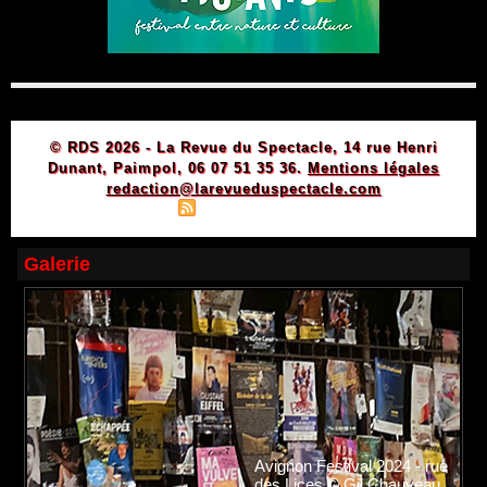
© RDS 2026 - La Revue du Spectacle, 14 rue Henri
Dunant, Paimpol, 06 07 51 35 36.
Mentions légales
redaction@larevueduspectacle.com
|
|
Plan du site
Syndication
Powered by WM
Galerie
Avignon Festival 2024 - rue
des Lices © Gil Chauveau.