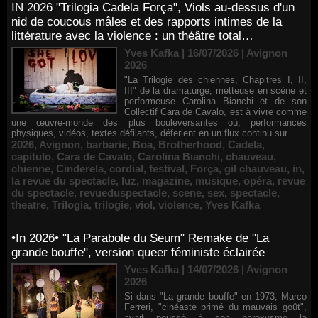
IN 2026 "Trilogia Cadela Força", Viols au-dessus d'un
nid de coucous mâles et des rapports intimes de la
littérature avec la violence : un théâtre total…
Yves Kafka | 16/07/2026
|
Avignon
2026
"La Trilogie des chiennes, Chapitres I, II,
III" de la dramaturge, metteuse en scène et
performeuse Carolina Bianchi et de son
Collectif Cara de Cavalo, est à vivre comme
une œuvre-monde des plus bouleversantes où, performances
physiques, vidéos, textes défilants, déferlent en un flux continu sur...
2026
,
Avignon
,
barbarie
,
Boa
,
Brotherhood
,
Cadela
,
capitulo
,
Cara de Cavalo
,
Carolina Bianchi
,
chauveau
,
chienne
,
Cinderela
,
cordial
,
festival
,
Força
,
gil chauveau
,
in
,
la revue du spectacle
,
luz
,
magazine
,
musique
,
opéra
,
revue
du spectacle
,
revueduspectacle
,
scene
,
sex
,
spectacle
,
theatre
,
Trilogia
,
trilogie
,
viol
,
violence
,
Yves Kafka
•In 2026• "La Parabole du Seum" Remake de "La
grande bouffe", version queer féministe éclairée
Yves Kafka | 14/07/2026
|
Avignon
2026
Si dans "La grande bouffe" en 1973, Marco
Ferreri, "cinéaste primé du mauvais goût",
avait poussé à son paroxysme la