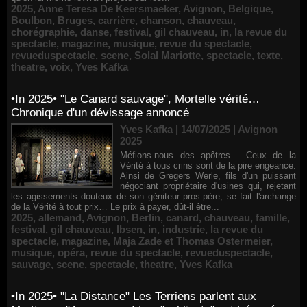
2025
,
Anne Teresa De Keersmaeker
,
Avignon
,
Belgique
,
Boulbon
,
Bruges
,
carrière
,
chanson
,
chauveau
,
chorégraphie
,
danse
,
festival
,
gil chauveau
,
in
,
la revue du
spectacle
,
magazine
,
musique
,
revue du spectacle
,
revueduspectacle
,
scene
,
Solal Mariotte
,
spectacle
,
texte
,
theatre
,
voix
,
Yves Kafka
•In 2025• "Le Canard sauvage", Mortelle vérité…
Chronique d'un dévissage annoncé
Yves Kafka | 14/07/2025
|
Avignon
2025
Méfions-nous des apôtres… Ceux de la
Vérité à tous crins sont de la pire engeance.
Ainsi de Gregers Werle, fils d'un puissant
négociant propriétaire d'usines qui, rejetant
les agissements douteux de son géniteur pros-père, se fait l'archange
de la Vérité à tout prix… Le prix à payer, dût-il être...
2025
,
allemand
,
Avignon
,
Berlin
,
canard
,
chauveau
,
famille
,
festival
,
gil chauveau
,
Ibsen
,
in
,
industrie
,
la revue du
spectacle
,
magazine
,
Maja Zade et Thomas Ostermeier
,
musique
,
opéra
,
revue du spectacle
,
revueduspectacle
,
sauvage
,
scene
,
spectacle
,
theatre
,
Yves Kafka
•In 2025• "La Distance" Les Terriens parlent aux