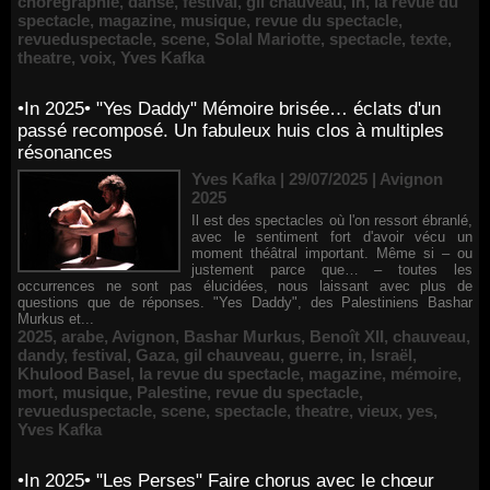
chorégraphie
,
danse
,
festival
,
gil chauveau
,
in
,
la revue du
spectacle
,
magazine
,
musique
,
revue du spectacle
,
revueduspectacle
,
scene
,
Solal Mariotte
,
spectacle
,
texte
,
theatre
,
voix
,
Yves Kafka
•In 2025• "Yes Daddy" Mémoire brisée… éclats d'un
passé recomposé. Un fabuleux huis clos à multiples
résonances
Yves Kafka | 29/07/2025
|
Avignon
2025
Il est des spectacles où l'on ressort ébranlé,
avec le sentiment fort d'avoir vécu un
moment théâtral important. Même si – ou
justement parce que… – toutes les
occurrences ne sont pas élucidées, nous laissant avec plus de
questions que de réponses. "Yes Daddy", des Palestiniens Bashar
Murkus et...
2025
,
arabe
,
Avignon
,
Bashar Murkus
,
Benoît XII
,
chauveau
,
dandy
,
festival
,
Gaza
,
gil chauveau
,
guerre
,
in
,
Israël
,
Khulood Basel
,
la revue du spectacle
,
magazine
,
mémoire
,
mort
,
musique
,
Palestine
,
revue du spectacle
,
revueduspectacle
,
scene
,
spectacle
,
theatre
,
vieux
,
yes
,
Yves Kafka
•In 2025• "Les Perses" Faire chorus avec le chœur