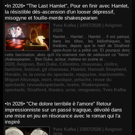
•In 2026• "The Last Hamlet", Pour en finir avec Hamlet,
la résistible dés-ascension d'un looser dépressif,
misogyne et fouille-merde shakespearien
Yves Kafka | 24/07/2026
|
Avignon
2026
Hamlet… Hamlet… Hamlet… Il est partout,
dans les têtes, les bibliothèques, les
théâtres, depuis que le natif de Stratford-
upon-Avon lui a prêté vie. Et pourquoi donc
cette fascination, alors qu'il n'a vraiment rien de séduisant ce "héros"
shakespearien… Ben Duke, acteur, metteur en scène et...
2028
,
Avignon
,
Ben Duke
,
Célestins
,
chauveau
,
cloître
,
fantôme
,
festival
,
gil chauveau
,
Hamlet
,
Hannah Shepherd
,
Horatio
,
in
,
la revue du spectacle
,
magazine
,
marionnette
,
Miguel Altunaga
,
mort
,
musique
,
peluche
,
revue du
spectacle
,
revueduspectacle
,
scene
,
Shakespeare
,
spectacle
,
Stratford
,
theatre
,
urne
,
vengeance
,
Yves Kafka
•In 2026• "Che dolore terribile è l'amore" Retour
impressionniste sur un passé tragique, dévoilé dans
une mise en jeu en résonance avec le roman qui l'a
inspiré
Yves Kafka | 23/07/2026
|
Avignon
2026