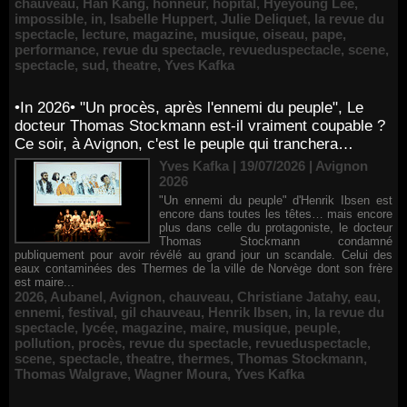
chauveau
,
Han Kang
,
honneur
,
hôpital
,
Hyeyoung Lee
,
impossible
,
in
,
Isabelle Huppert
,
Julie Deliquet
,
la revue du
spectacle
,
lecture
,
magazine
,
musique
,
oiseau
,
pape
,
performance
,
revue du spectacle
,
revueduspectacle
,
scene
,
spectacle
,
sud
,
theatre
,
Yves Kafka
•In 2026• "Un procès, après l'ennemi du peuple", Le
docteur Thomas Stockmann est-il vraiment coupable ?
Ce soir, à Avignon, c'est le peuple qui tranchera…
Yves Kafka | 19/07/2026
|
Avignon
2026
"Un ennemi du peuple" d'Henrik Ibsen est
encore dans toutes les têtes… mais encore
plus dans celle du protagoniste, le docteur
Thomas Stockmann condamné
publiquement pour avoir révélé au grand jour un scandale. Celui des
eaux contaminées des Thermes de la ville de Norvège dont son frère
est maire...
2026
,
Aubanel
,
Avignon
,
chauveau
,
Christiane Jatahy
,
eau
,
ennemi
,
festival
,
gil chauveau
,
Henrik Ibsen
,
in
,
la revue du
spectacle
,
lycée
,
magazine
,
maire
,
musique
,
peuple
,
pollution
,
procès
,
revue du spectacle
,
revueduspectacle
,
scene
,
spectacle
,
theatre
,
thermes
,
Thomas Stockmann
,
Thomas Walgrave
,
Wagner Moura
,
Yves Kafka