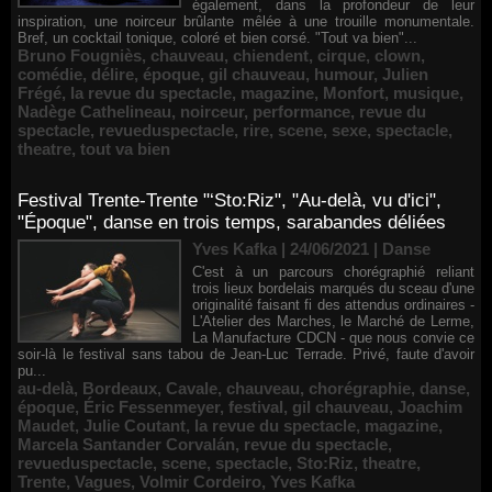
également, dans la profondeur de leur
inspiration, une noirceur brûlante mêlée à une trouille monumentale.
Bref, un cocktail tonique, coloré et bien corsé. "Tout va bien"...
Bruno Fougniès
,
chauveau
,
chiendent
,
cirque
,
clown
,
comédie
,
délire
,
époque
,
gil chauveau
,
humour
,
Julien
Frégé
,
la revue du spectacle
,
magazine
,
Monfort
,
musique
,
Nadège Cathelineau
,
noirceur
,
performance
,
revue du
spectacle
,
revueduspectacle
,
rire
,
scene
,
sexe
,
spectacle
,
theatre
,
tout va bien
Festival Trente-Trente "‘Sto:Riz", "Au-delà, vu d'ici",
"Époque", danse en trois temps, sarabandes déliées
Yves Kafka | 24/06/2021
|
Danse
C'est à un parcours chorégraphié reliant
trois lieux bordelais marqués du sceau d'une
originalité faisant fi des attendus ordinaires -
L'Atelier des Marches, le Marché de Lerme,
La Manufacture CDCN - que nous convie ce
soir-là le festival sans tabou de Jean-Luc Terrade. Privé, faute d'avoir
pu...
au-delà
,
Bordeaux
,
Cavale
,
chauveau
,
chorégraphie
,
danse
,
époque
,
Éric Fessenmeyer
,
festival
,
gil chauveau
,
Joachim
Maudet
,
Julie Coutant
,
la revue du spectacle
,
magazine
,
Marcela Santander Corvalán
,
revue du spectacle
,
revueduspectacle
,
scene
,
spectacle
,
Sto:Riz
,
theatre
,
Trente
,
Vagues
,
Volmir Cordeiro
,
Yves Kafka