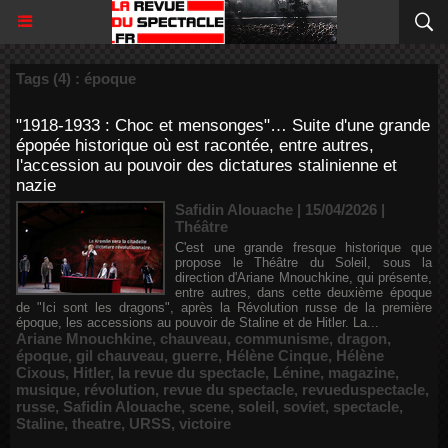
Tags (4) : époque
"1918-1933 : Choc et mensonges"… Suite d'une grande
épopée historique où est racontée, entre autres,
l'accession au pouvoir des dictatures stalinienne et
nazie
Safidin Alouache | 15/04/2026
|
Théâtre
C'est une grande fresque historique que
propose le Théâtre du Soleil, sous la
direction d'Ariane Mnouchkine, qui présente,
entre autres, dans cette deuxième époque
de "Ici sont les dragons", après la Révolution russe de la première
époque, les accessions au pouvoir de Staline et de Hitler. La...
Ariane Mnouchkine
,
chauveau
,
communisme
,
dragon
,
époque
,
gil chauveau
,
guerre
,
Hélène Cinque
,
Hélène
Cixous
,
Hitler
,
la revue du spectacle
,
Lénine
,
magazine
,
musique
,
révolution
,
revue du spectacle
,
revueduspectacle
,
russe
,
Safidin Alouache
,
scene
,
soleil
,
soviet
,
spectacle
,
Staline
,
theatre
,
URSS
,
victoire