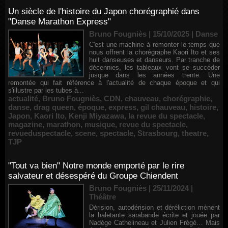
Un siècle de l'histoire du Japon chorégraphié dans
"Danse Marathon Express"
Bruno Fougniès | 15/10/2025
|
Danse
C'est une machine à remonter le temps que
nous offrent la chorégraphe Kaori Ito et ses
huit danseuses et danseurs. Par tranche de
décennies, les tableaux vont se succéder
jusque dans les années trente. Une
remontée qui fait référence à l'actualité de chaque époque et qui
s'illustre par les tubes à...
actualité
,
Bruno Fougniès
,
CDN
,
chauveau
,
chorégraphie
,
danse
,
drag queen
,
époque
,
express
,
gil chauveau
,
histoire
,
Japon
,
Kaori Ito
,
Kenji Miyazawa
,
la revue du spectacle
,
magazine
,
marathon
,
musique
,
revue du spectacle
,
revueduspectacle
,
scene
,
spectacle
,
Strasbourg
,
theatre
,
TJP
"Tout va bien" Notre monde emporté par le rire
salvateur et désespéré du Groupe Chiendent
Bruno Fougniès | 25/11/2024
|
Théâtre
Dérision, autodérision et déréliction mènent
la haletante sarabande écrite et jouée par
Nadège Cathelineau et Julien Frégé… Mais