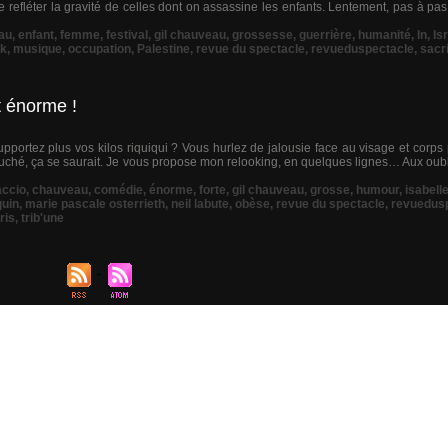
refléter la gravité de celles dont on assassine les enfants. Lentement, pas à pas,
au
,
enfant
,
femme
,
festival
,
gil chauveau
,
grossesse
,
guerrière
,
humanité
,
In
,
Is
lk
,
musique
,
occupation
,
Palestine
,
revue du spectacle
,
revueduspectacle
,
sacri
st énorme !
portez plus vos kilos riquiqui ? Vous hurlez de jalousie face au visage et corps
hé, ça se saurait. Je vous propose mon relooking, en quelques lignes… Aux oublie
accio
,
chauveau
,
comédie
,
énorme
,
forte
,
gil chauveau
,
grosse
,
humour
,
isabelle
uin
,
marie pascale osterrieth
,
neil labute
,
obèse
,
revue du spectacle
,
revuedus
ris
,
trib'une