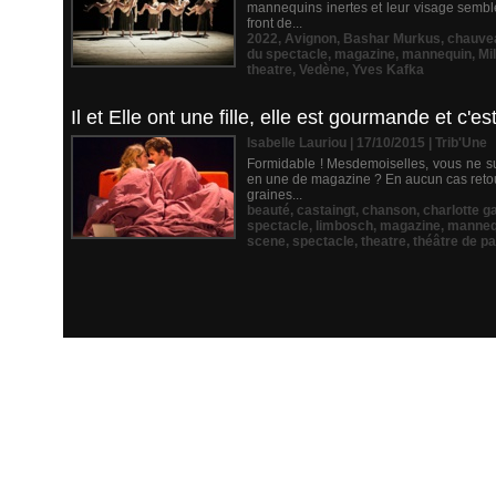
mannequins inertes et leur visage semble 
front de...
2022
,
Avignon
,
Bashar Murkus
,
chauve
du spectacle
,
magazine
,
mannequin
,
Mi
theatre
,
Vedène
,
Yves Kafka
Il et Elle ont une fille, elle est gourmande et c'e
Isabelle Lauriou | 17/10/2015
|
Trib'Une
Formidable ! Mesdemoiselles, vous ne sup
en une de magazine ? En aucun cas retouc
graines...
beauté
,
castaingt
,
chanson
,
charlotte g
spectacle
,
limbosch
,
magazine
,
manneq
scene
,
spectacle
,
theatre
,
théâtre de pa