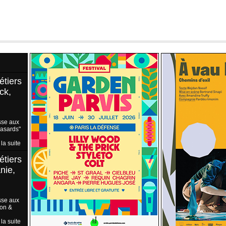
étiers
ck,
sse aux
Hasards"
 la suite
étiers
nie,
sse aux
ion &
 la suite