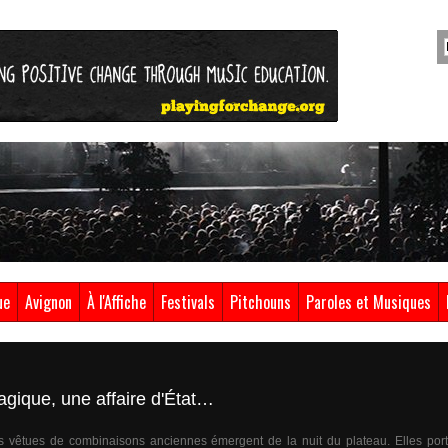
ue
Avignon
À l'Affiche
Festivals
Pitchouns
Paroles et Musiques
agique, une affaire d'État…
s vêtues de combinaisons anciennes émergent de la nuit du plateau. Elles port