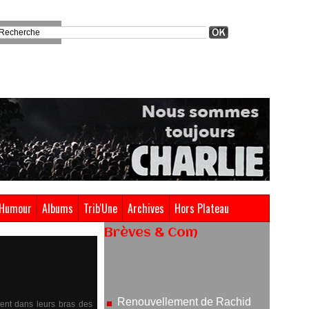
Humour
Albums
Trib'Une
Archives
Hors Plateau
Brèves & Com
Renouvellement de Rachid
Ouramdane à la tête de Chaillot-
Théâtre national de la danse
05/08/2026
ent dans leurs bras des