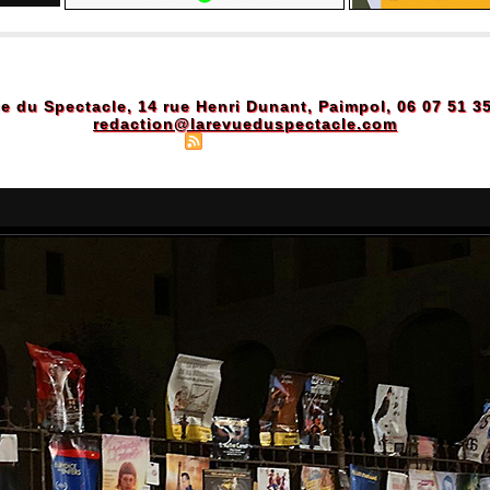
e du Spectacle, 14 rue Henri Dunant, Paimpol, 06 07 51 3
redaction@larevueduspectacle.com
Plan du site
|
Syndication
|
Powered by WM