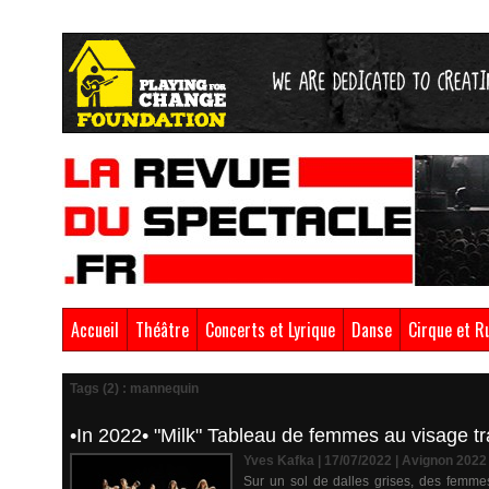
Accueil
Théâtre
Concerts et Lyrique
Danse
Cirque et R
Tags (2) : mannequin
•In 2022• "Milk" Tableau de femmes au visage tr
Yves Kafka | 17/07/2022
|
Avignon 2022
Sur un sol de dalles grises, des femme