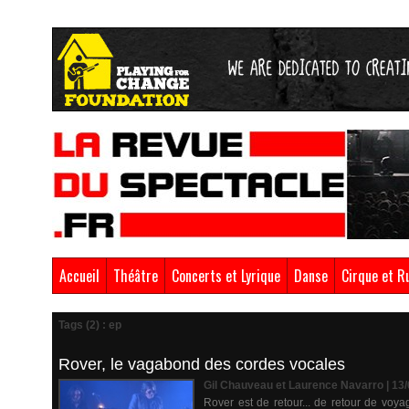
Accueil
Théâtre
Concerts et Lyrique
Danse
Cirque et R
Tags (2) : ep
Rover, le vagabond des cordes vocales
Gil Chauveau et Laurence Navarro | 13
Rover est de retour... de retour de voy