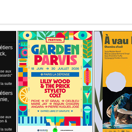
étiers
ck,
sse aux
Hasards"
 la suite
étiers
nie,
sse aux
ion &
 la suite