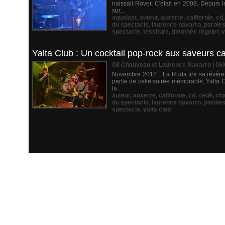
naissait Rover. C'était en 2008. Depuis 
sur...
aqualast
,
auteur
,
auxerre
,
californie
,
cd
du spectacle
,
laurence navarro
,
parole
spectacle
,
tessiture
,
timothée régnier
,
v
Yalta Club : Un cocktail pop-rock aux saveurs ca
Gil Chauveau et Laurence Navarro | 06
Novembre 2012... La Ruda tire sa révérenc
partie de cette soirée mémorable, Yalta 
la...
auteur
,
auxerre
,
californie
,
cd
,
cédé
,
ch
du spectacle
,
laurence navarro
,
parole
spectacle
,
yalta club