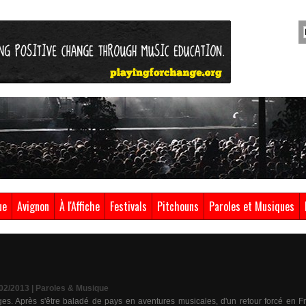
ue
Avignon
À l'Affiche
Festivals
Pitchouns
Paroles et Musiques
/02/2013
|
Paroles & Musique
ages. Après s'être baladé de pays en aventures musicales, d'un retour forcé en 