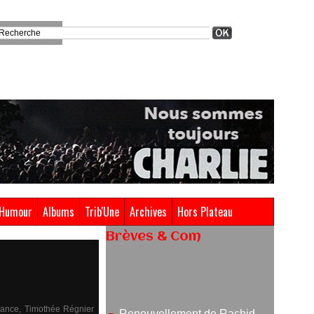
Humour
Albums
Trib'Une
Archives
Hors Plateau
Brèves & Com
Renouvellement de Rachid
Ouramdane à la tête de Chaillot-
Théâtre national de la danse
France, Timothée Régnier
05/08/2026