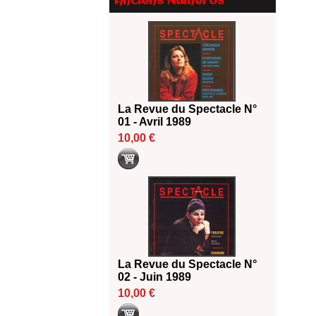
Anciens Numéros
Le palmarès des prix SACD
2026
18/06/2026
Les 10 lauréats du Fonds
Grandes Formes Théâtre 2026
SACD
13/06/2026
La Revue du Spectacle N°
Nomination de Nathalie
01 - Avril 1989
Garraud et Olivier Saccomano à
10,00 €
la direction du Théâtre de
Gennevilliers - CDN
13/06/2026
Dispositif SACD Auteurs
d'espaces : les lauréats 2026
18/03/2026
La Revue du Spectacle N°
02 - Juin 1989
10,00 €