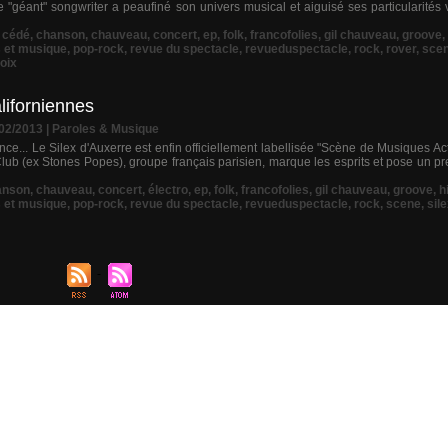
le "géant" songwriter a peaufiné son univers musical et aiguisé ses particularités
,
cédé
,
chanson
,
chauveau
,
concert
,
ep
,
folk
,
francofolies
,
gil chauveau
,
groove
,
s et musique
,
pop-rock
,
revue du spectacle
,
revueduspectacle
,
rock
,
rover
,
sce
oix
liforniennes
/02/2013
|
Paroles & Musique
e... Le Silex d'Auxerre est enfin officiellement labellisée "Scène de Musiques Actu
Club (ex Stones Popes), groupe français parisien, marque les esprits et pose un p
anson
,
chauveau
,
concert
,
électro
,
ep
,
folk
,
francofolies
,
gil chauveau
,
groove
,
h
s et musique
,
pop-rock
,
revue du spectacle
,
revueduspectacle
,
rock
,
scene
,
sil