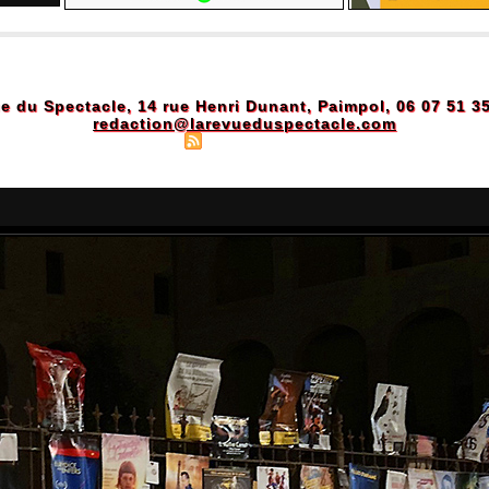
e du Spectacle, 14 rue Henri Dunant, Paimpol, 06 07 51 3
redaction@larevueduspectacle.com
Plan du site
|
Syndication
|
Powered by WM