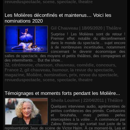
revueduspectacle
,
scene
,
spectacle
,
theatre
Les Molières déconfinés et maintenus… Voici les
nominations 2020
Gil Chauveau | 18/05/2020
|
Théâtre
Surprise ! Les Molières sont de retour !
Premier effet notable du déconfinement
dans le monde du spectacle… sujet encore
à de nombreuses incertitudes, notamment
concernant le devenir économique des
salles de spectacle, des moyens et petits théâtres, des compagnies et
des intermittents… But the show...
32
,
cérémonie
,
chanson
,
chauveau
,
comédie
,
concours
,
France 2
,
gil chauveau
,
humour
,
la revue du spectacle
,
magazine
,
Molière
,
nomination
,
prix
,
revue du spectacle
,
revueduspectacle
,
scene
,
spectacle
,
theatre
Témoignages et moments forts pendant les Molière...
Sheila Louinet | 22/04/2011
|
Théâtre
Quelques interviews audio, agrémentées de
petites confidences des primés. Confusions
et brouhaha, mais petites perles
interceptées à la volée… À commencer par
Zabou Breitman qui sortait tout juste de la
représentation Jeux de scène de Victor Haïm. À ce moment-là, Lea et