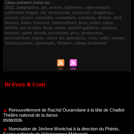
Zabou portaient toutes les...
2011
,
adaptation
,
art
,
artiste
,
billeterie
,
cafe-theatre
,
catherine hegiel
,
cd
,
ceremonie
,
chanson
,
chapiteau
,
cirque
,
clown
,
comédie
,
comedien
,
coulisse
,
drame
,
dvd
,
fauves
,
haim
,
humour
,
intermittent
,
jeux
,
julien sibre
,
laffitte
,
lea druker
,
livre
,
mere
,
michel galabru
,
moliere
,
mozart
,
peter brook
,
president
,
prix
,
projecteur
,
proscenium
,
repas
,
revue du spectacle
,
rues
,
salle
,
scene
,
sheila louinet
,
spectacle
,
theatre
,
zabou breitman
Brèves & Com
Renouvellement de Rachid Ouramdane à la tête de Chaillot-
Théâtre national de la danse
05/08/2026
Nomination de Jérôme Montchal à la direction du Phénix,
Scène nationale de Valenciennes Métropole
22/07/2026