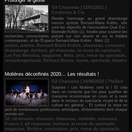
Prolonger le geste
Gil Chauveau | 12/01/2021
|
Coulisses & Cie
Rendre hommage au grand dramaturge
messin qu'était Bernard-Marie Koltès, tels
sont les objectifs de l'association Quai Est -
Biennale Koltès (1), fondée pour soutenir les
recherches universitaires portant sur son œuvre et sur le théâtre
contemporain, et de l'Espace Bernard-Marie Koltès - Metz (2)....
auteur
,
autrice
,
Bernard-Marie Koltès
,
chauveau
,
concours
,
dramaturge
,
écriture
,
gil chauveau
,
la revue du spectacle
,
Lee Fou Messica
,
magazine
,
Metz
,
prix
,
revue du spectacle
,
revueduspectacle
,
Richard Bance
,
scene
,
spectacle
,
theatre
Molières déconfinés 2020… Les résultats !
Gil Chauveau | 24/06/2020
|
Théâtre
Surprise ! Les Molières sont là ! Et cela
dans un contexte que l'on peut qualifier de
marasme économique en cours et à venir
dans le secteur du spectacle vivant et de la
culture en général… Et surtout la mise en
péril de nombreuses professions artistiques, d'intermittents dont chaque
journée est...
32
,
cérémonie
,
chanson
,
chauveau
,
comédie
,
concours
,
France 2
,
gil chauveau
,
humour
,
la revue du spectacle
,
magazine
,
Molière
,
nomination
,
prix
,
revue du spectacle
,