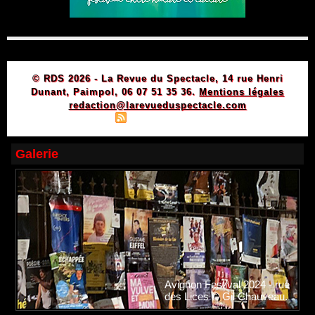
© RDS 2026 - La Revue du Spectacle, 14 rue Henri
Dunant, Paimpol, 06 07 51 35 36.
Mentions légales
redaction@larevueduspectacle.com
|
|
Plan du site
Syndication
Powered by WM
Galerie
Avignon Festival 2024 - rue
des Lices © Gil Chauveau.