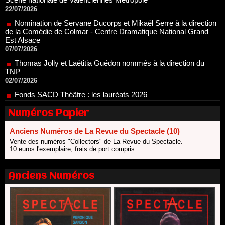
Nomination de Servane Ducorps et Mikaël Serre à la direction
de la Comédie de Colmar - Centre Dramatique National Grand
Est Alsace
07/07/2026
Thomas Jolly et Laëtitia Guédon nommés à la direction du
TNP
02/07/2026
Fonds SACD Théâtre : les lauréats 2026
23/06/2026
Dispositif ARTCENA Écrire pour le cirque, les lauréats 2026 !
20/06/2026
Numéros Papier
Le palmarès des prix SACD 2026
18/06/2026
Anciens Numéros de La Revue du Spectacle (10)
Vente des numéros "Collectors" de La Revue du Spectacle.
Les 10 lauréats du Fonds Grandes Formes Théâtre 2026
10 euros l'exemplaire, frais de port compris.
SACD
13/06/2026
Nomination de Nathalie Garraud et Olivier Saccomano à la
Anciens Numéros
direction du Théâtre de Gennevilliers - CDN
13/06/2026
Dispositif SACD Auteurs d'espaces : les lauréats 2026
18/03/2026