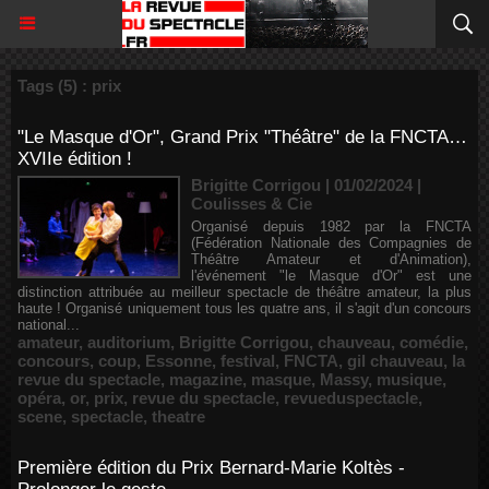
Tags (5) : prix
"Le Masque d'Or", Grand Prix "Théâtre" de la FNCTA…
XVIIe édition !
Brigitte Corrigou | 01/02/2024
|
Coulisses & Cie
Organisé depuis 1982 par la FNCTA
(Fédération Nationale des Compagnies de
Théâtre Amateur et d'Animation),
l'événement "le Masque d'Or" est une
distinction attribuée au meilleur spectacle de théâtre amateur, la plus
haute ! Organisé uniquement tous les quatre ans, il s'agit d'un concours
national...
amateur
,
auditorium
,
Brigitte Corrigou
,
chauveau
,
comédie
,
concours
,
coup
,
Essonne
,
festival
,
FNCTA
,
gil chauveau
,
la
revue du spectacle
,
magazine
,
masque
,
Massy
,
musique
,
opéra
,
or
,
prix
,
revue du spectacle
,
revueduspectacle
,
scene
,
spectacle
,
theatre
Première édition du Prix Bernard-Marie Koltès -