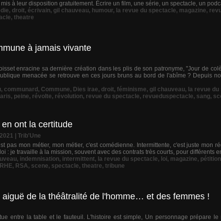
mis à leur disposition gratuitement. Écrire un film, une série, un spectacle, un podcas
die
,
droit
,
écrivain
,
gil chauveau
,
humour
,
la revue du spectacle
,
magazine
,
rev
acle
,
theatre
mmune à jamais vivante
isset enracine sa dernière création dans les plis de son patronyme, "Jour de col
publique menacée se retrouve en ces jours bruns au bord de l'abîme ? Depuis n
u
,
communard
,
Commune
,
Dies irae
,
droit
,
féminisme
,
gil chauveau
,
la revue du
aris
,
peine
,
révolte
,
révolution
,
revue du spectacle
,
revueduspectacle
,
sang
,
sc
en ont la certitude
/2021
|
Trib'Une
'est pas mon métier, mon métier, c'est comédienne. Intermittente, c'est juste mon 
 : je travaille à la mission, souvent avec des contrats très courts, pour différents 
auveau
,
indemnisation
,
intermittent
,
la revue du spectacle
,
loi
,
magazine
,
pétition
RHE
,
RSA
,
scene
,
spectacle
,
theatre
,
tribune
 aiguë de la théâtralité de l'homme… et des femmes !
tue entre la table et le fauteuil. L'histoire est simple, Un personnage prépare le