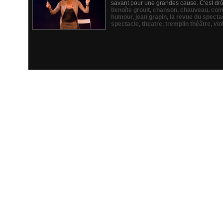
savant pour une grandes cause. C'est drôli
benoîte groult
,
chanson
,
chauveau
,
com
humour
,
jean grapin
,
la revue du specta
spectacle
,
theatre
,
tremplin théâtre
,
vio