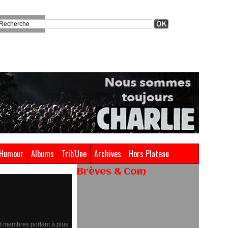
Humour
Albums
Trib'Une
Archives
Hors Plateau
Brèves & Com
Renouvellement de Rachid
Ouramdane à la tête de Chaillot-
Théâtre national de la danse
nt membres portant à plus
05/08/2026