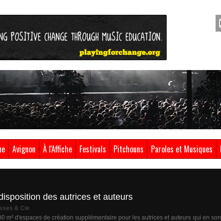
ue
Avignon
À l'Affiche
Festivals
Pitchouns
Paroles et Musiques
sposition des autrices et auteurs
sses & Cie
0 m² d'espaces de création supplémentaire pour les autrices et auteurs qui en so