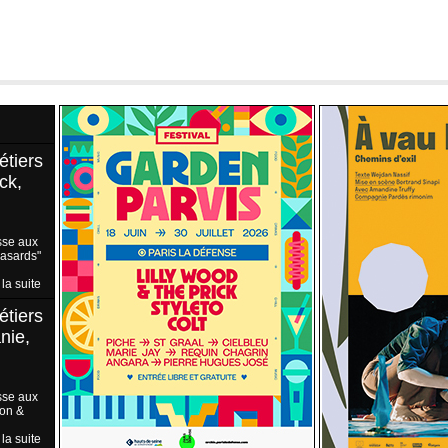
étiers
ck,
sse aux
Hasards"
 la suite
étiers
nie,
sse aux
ion &
 la suite