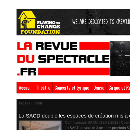
Accueil
Théâtre
Concerts et Lyrique
Danse
Cirque et R
Tags (4) : droit
La SACD double les espaces de création mis à di
Communiqué SACD | 29/09/2022
|
Couli
La SACD ouvrira le 3 octobre prochain 50