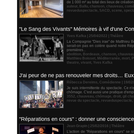
de 1 000 m² au total des lieux de création 
auteur
,
Ballu
,
chanson
,
chauveau
,
comé
revueduspectacle
,
SACD
,
scene
,
spect
"Le Sang des Vivants" Mémoires à vif d'une Co
Yves Kafka | 25/04/2022
|
Théâtre
La Compagnie "Dies irae" de Matthieu Bo
serait-on pas en colère quand notre Ré
premières...
abolition
,
Bordeaux
,
chanson
,
chauvea
Matthieu Boisset
,
Méditerranée
,
mort
,
P
theatre
,
vivant
,
Yves Kafka
J'ai peur de ne pas renouveler mes droits… Eux 
Rébecca Dereims, Comédienne | 19/02
Je suis intermittente du spectacle. Ce n
chômage. C'est aussi une pratique d'emploi
3552
,
chauveau
,
chômage
,
droit
,
gil ch
revue du spectacle
,
revueduspectacle
,
"Réparations en cours" : donner une conscience
Jean Grapin | 25/02/2016
|
Théâtre
L'action de "Réparations en cours" se si