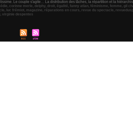
ssime. Le couple s'agite… La distribution des tâches, la répartition et la hiérarchisa
édie
,
corinne merle
,
delphy
,
droit
,
égalité
,
fanny atlan
,
féminisme
,
femme
,
gil c
cle
,
luc frémiot
,
magazine
,
réparations en cours
,
revue du spectacle
,
revuedusp
l
,
virginie despentes