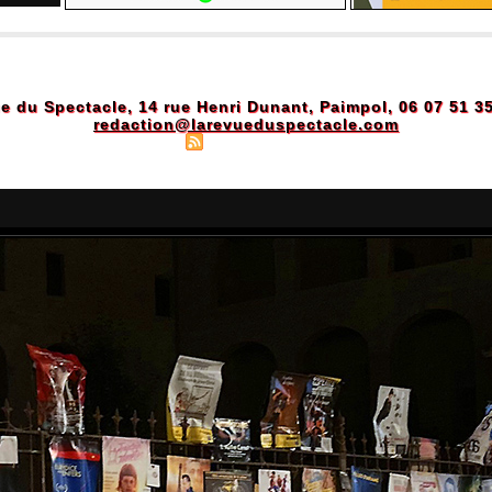
e du Spectacle, 14 rue Henri Dunant, Paimpol, 06 07 51 3
redaction@larevueduspectacle.com
Plan du site
|
Syndication
|
Powered by WM