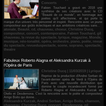
Concerts
Fabien Touchard a gravé en 2018 une
synthèse de ses créations avec le CD
"Beauté de ce monde", en hommage aux
poètes qu'il affectionne, et qui porte la
marque d'un univers très personnel et inspiré. Rencontre avec un jeune
compositeur aux goûts éclectiques et aux ambitions créatrices sans...
atonale
,
Beauté
,
cd
,
chauveau
,
choeur
,
Christine Ducq
,
compositeur
,
concert
,
contemporaine
,
Fabien Touchard
,
gil
chauveau
,
la revue du spectacle
,
lyrique
,
magazine
,
Monde
,
musique
,
néo-tonalité
,
opéra
,
orchestre
,
piano
,
poète
,
revue
du spectacle
,
revueduspectacle
,
scene
,
soprano
,
spectacle
,
theatre
Fabuleux Roberto Alagna et Aleksandra Kurzak à
l'Opéra de Paris
Christine Ducq | 11/03/2019
|
Lyrique
Reprise de la production d'Andrei Serban de
l'avant-dernier opéra de Verdi à l'Opéra de
Paris avec une nouvelle distribution que
domine le couple incandescent formé par
Roberto Alagna et Aleksandra Kurzak en
Otello et Desdemona. C'est la rencontre avec le poète et compositeur
Arrigo Boito qui donne...
Aleksandra Kurzak
,
Andrei Serban
,
Arrigo Boito
,
chanson
,
chauveau
,
Christine Ducq
,
concert
,
Desdemona
,
gil