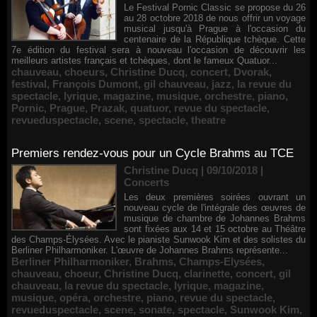
Le Festival Pornic Classic se propose du 26
au 28 octobre 2018 de nous offrir un voyage
musical jusqu'à Prague à l'occasion du
centenaire de la République tchèque. Cette
7e édition du festival sera à nouveau l'occasion de découvrir les
meilleurs artistes français et tchèques, dont le fameux Quatuor...
chauveau
,
choeurs
,
Christine Ducq
,
concert
,
Dvorak
,
festival
,
François Dumont
,
gil chauveau
,
jazz
,
la revue du
spectacle
,
lyrique
,
magazine
,
musique
,
orchestre
,
piano
,
Pornic
,
Prague
,
Prazak
,
quatuor
,
revue du spectacle
,
revueduspectacle
,
scene
,
spectacle
,
theatre
Premiers rendez-vous pour un Cycle Brahms au TCE
Christine Ducq | 09/10/2018
|
Concerts
Les deux premières soirées ouvrant un
nouveau cycle de l'intégrale des œuvres de
musique de chambre de Johannes Brahms
sont fixées aux 14 et 15 octobre au Théâtre
des Champs-Élysées. Avec le pianiste Sunwook Kim et des solistes du
Berliner Philharmoniker. L'œuvre de Johannes Brahms représente...
Berliner Philharmoniker
,
Brahms
,
Champs-Elysées
,
chauveau
,
choeur
,
Christine Ducq
,
clarinette
,
concert
,
gil
chauveau
,
la revue du spectacle
,
lyrique
,
magazine
,
musique
,
opéra
,
orchestre
,
piano
,
revue du spectacle
,
revueduspectacle
,
scene
,
sonate
,
spectacle
,
Sunwook Kim
,