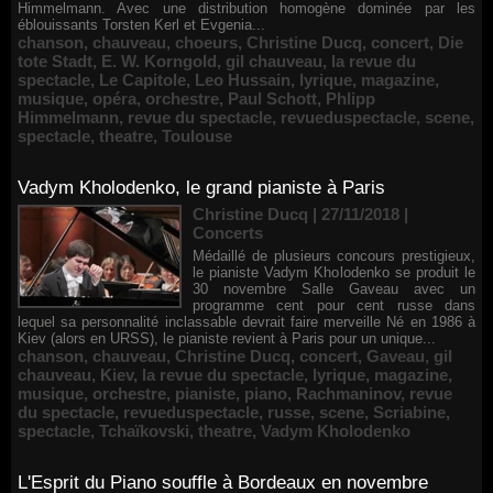
Himmelmann. Avec une distribution homogène dominée par les
éblouissants Torsten Kerl et Evgenia...
chanson
,
chauveau
,
choeurs
,
Christine Ducq
,
concert
,
Die
tote Stadt
,
E. W. Korngold
,
gil chauveau
,
la revue du
spectacle
,
Le Capitole
,
Leo Hussain
,
lyrique
,
magazine
,
musique
,
opéra
,
orchestre
,
Paul Schott
,
Phlipp
Himmelmann
,
revue du spectacle
,
revueduspectacle
,
scene
,
spectacle
,
theatre
,
Toulouse
Vadym Kholodenko, le grand pianiste à Paris
Christine Ducq | 27/11/2018
|
Concerts
Médaillé de plusieurs concours prestigieux,
le pianiste Vadym Kholodenko se produit le
30 novembre Salle Gaveau avec un
programme cent pour cent russe dans
lequel sa personnalité inclassable devrait faire merveille Né en 1986 à
Kiev (alors en URSS), le pianiste revient à Paris pour un unique...
chanson
,
chauveau
,
Christine Ducq
,
concert
,
Gaveau
,
gil
chauveau
,
Kiev
,
la revue du spectacle
,
lyrique
,
magazine
,
musique
,
orchestre
,
pianiste
,
piano
,
Rachmaninov
,
revue
du spectacle
,
revueduspectacle
,
russe
,
scene
,
Scriabine
,
spectacle
,
Tchaïkovski
,
theatre
,
Vadym Kholodenko
L'Esprit du Piano souffle à Bordeaux en novembre