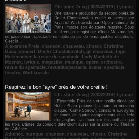
Christine Ducq | 08/04/2019
|
Lyrique
Une nouvelle production du second opéra de
Dmitri Chostakovitch confié au perspicace
Krysztof Warlikowski par l'Opéra national de
Paris impose son éclatante réussite. Sous
la direction magistrale d'Ingo Metzmacher,
ce passionnant spectacle est défendu par de remarquables chanteurs.
C'est la...
Alexandre Preis
,
chanson
,
chauveau
,
choeur
,
Christine
Ducq
,
concert
,
Dmitri Chostakovitch
,
gil chauveau
,
Ingo
Metzmacher
,
la revue du spectacle
,
Lady Macbeth de
Mzensk
,
lyrique
,
magazine
,
musique
,
opéra
,
orchestre
,
revue du spectacle
,
revueduspectacle
,
scene
,
spectacle
,
theatre
,
Warlikowski
Respirez le bon "ayre" près de votre oreille !
Christine Ducq | 23/03/2019
|
Lyrique
L'Ensemble Près de votre oreille dirigé par
Robin Pharo propose fin mars un nouveau
disque, "Come Sorrow", consacré aux ayres
et songs de quatre compositeurs du siècle
d'or anglais. Un répertoire élisabéthain que
les trois artistes du consort défendront aussi sur la scène du Théâtre
de l'Athénée....
Athénée
,
baroque
,
chanson
,
chauveau
,
choeur
,
Christine