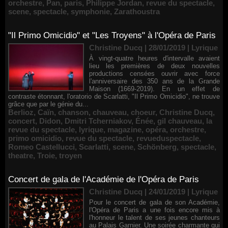
orchestre
,
Pan
,
paris
,
Philippe Jordan
,
revue du spectacle
,
scene
,
spectacle
,
symphonie
,
Zarathoustra
"Il Primo Omicidio" et "Les Troyens" à l'Opéra de Paris
Christine Ducq | 28/01/2019
|
Lyrique
À vingt-quatre heures d'intervalle avaient
lieu les premières de deux nouvelles
productions censées ouvrir avec force
l'anniversaire des 350 ans de la Grande
Maison (1669-2019). En un effet de
contraste étonnant, l'oratorio de Scarlatti, "Il Primo Omicidio", ne trouve
grâce que par le génie du...
Berlioz
,
Caïn
,
chanson
,
chauveau
,
choeur
,
Christine Ducq
,
concert
,
Didon
,
Dmitri Tcherniakov
,
Énée
,
gil chauveau
,
la
revue du spectacle
,
lyrique
,
magazine
,
opéra
,
orchestre
,
primo omicidio
,
revue du spectacle
,
revueduspectacle
,
Romeo Castellucci
,
Scarlatti
,
scene
,
Schönberg
,
spectacle
,
theatre
,
Troie
,
troyen
Concert de gala de l'Académie de l'Opéra de Paris
Christine Ducq | 24/01/2019
|
Lyrique
Pour le concert de gala de son Académie,
l'Opéra de Paris a une fois encore mis à
l'honneur le talent de ses jeunes chanteurs
au Palais Garnier. Une soirée charmante qui