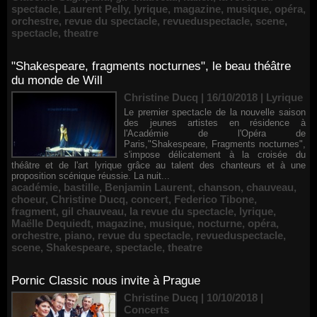
spectacle
,
Laurent Pelly
,
lyrique
,
magazine
,
musique
,
opéra
,
orchestre
,
revue du spectacle
,
revueduspectacle
,
scene
,
spectacle
,
theatre
"Shakespeare, fragments nocturnes", le beau théâtre
du monde de Will
Christine Ducq | 16/10/2018
|
Lyrique
Le premier spectacle de la nouvelle saison
des jeunes artistes en résidence à
l'Académie de l'Opéra de
Paris,"Shakespeare, Fragments nocturnes",
s'impose délicatement à la croisée du
théâtre et de l'art lyrique grâce au talent des chanteurs et à une
proposition scénique réussie. La nuit...
académie
,
bastille
,
Benjamin Laurent
,
chanson
,
chauveau
,
choeur
,
Christine Ducq
,
concert
,
Federico Tibone
,
fragment
,
gil chauveau
,
la revue du spectacle
,
lyrique
,
Maëlle Dequiedt
,
magazine
,
musique
,
nocturne
,
opéra
,
orchestre
,
piano
,
revue du spectacle
,
revueduspectacle
,
scene
,
Shakespeare
,
spectacle
,
theatre
Pornic Classic nous invite à Prague
Christine Ducq | 10/10/2018
|
Concerts