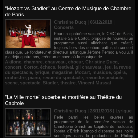
"Mozart vs Stadler" au Centre de Musique de Chambre
de Paris
Christine Ducq | 06/12/2018
|
Concerts
Pour sa quatrième saison, le CMC de Paris,
installé Salle Cortot, propose de nouveau un
programme aussi alléchant que créatif,
toujours hors des sentiers battus du concert
classique. Le fondateur et directeur artistique Jérôme Pernoo a voulu, il
y a déjà quatre ans, créer un espace où la musique de...
Akilone
,
chambre
,
chauveau
,
choeur
,
Christine Ducq
,
concert
,
Cortot
,
échecs
,
festival
,
gil chauveau
,
jeu
,
la revue
du spectacle
,
lyrique
,
magazine
,
Mozart
,
musique
,
opéra
,
orchestre
,
piano
,
revue du spectacle
,
revueduspectacle
,
scene
,
spectacle
,
Stadler
,
theatre
,
Vincent Mussat
"La Ville morte" superbe et mortifère au Théâtre du
Capitole
Christine Ducq | 28/11/2018
|
Lyrique
Perle parmi les belles œuvres au
programme de la première saison de
Christophe Ghristi au Capitole de Toulouse,
l'opéra d'Erich Korngold dispense ses noirs
sortilèges dans la production de Philipp