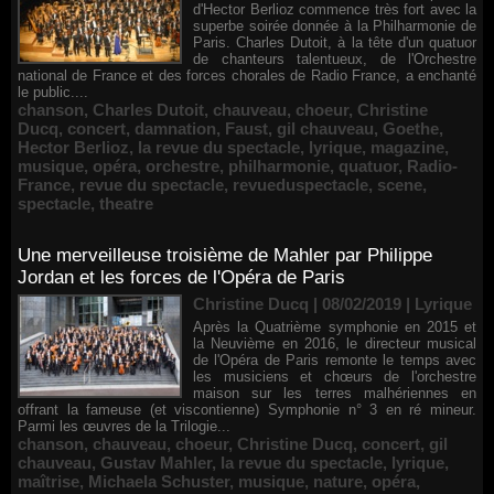
d'Hector Berlioz commence très fort avec la
superbe soirée donnée à la Philharmonie de
Paris. Charles Dutoit, à la tête d'un quatuor
de chanteurs talentueux, de l'Orchestre
national de France et des forces chorales de Radio France, a enchanté
le public....
chanson
,
Charles Dutoit
,
chauveau
,
choeur
,
Christine
Ducq
,
concert
,
damnation
,
Faust
,
gil chauveau
,
Goethe
,
Hector Berlioz
,
la revue du spectacle
,
lyrique
,
magazine
,
musique
,
opéra
,
orchestre
,
philharmonie
,
quatuor
,
Radio-
France
,
revue du spectacle
,
revueduspectacle
,
scene
,
spectacle
,
theatre
Une merveilleuse troisième de Mahler par Philippe
Jordan et les forces de l'Opéra de Paris
Christine Ducq | 08/02/2019
|
Lyrique
Après la Quatrième symphonie en 2015 et
la Neuvième en 2016, le directeur musical
de l'Opéra de Paris remonte le temps avec
les musiciens et chœurs de l'orchestre
maison sur les terres malhériennes en
offrant la fameuse (et viscontienne) Symphonie n° 3 en ré mineur.
Parmi les œuvres de la Trilogie...
chanson
,
chauveau
,
choeur
,
Christine Ducq
,
concert
,
gil
chauveau
,
Gustav Mahler
,
la revue du spectacle
,
lyrique
,
maîtrise
,
Michaela Schuster
,
musique
,
nature
,
opéra
,