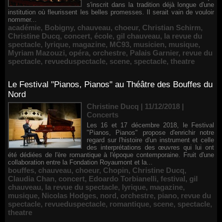
s'inscrit dans la tradition déjà longue d'une
institution où fleurissent les belles promesses. Il serait vain de vouloir
nommer...
académie
,
Bobigny
,
chauveau
,
choeur
,
Christian Schirm
,
Christine Ducq
,
concert
,
école
,
gil chauveau
,
la revue du
spectacle
,
lyrique
,
magazine
,
MC93
,
musicien
,
musique
,
Myriam Mazouzi
,
opéra
,
orchestre
,
Palais Garnier
,
revue du
spectacle
,
revueduspectacle
,
scene
,
spectacle
,
theatre
Le Festival "Pianos, Pianos" au Théâtre des Bouffes du
Nord
Christine Ducq | 11/12/2018
|
Concerts
Les 16 et 17 décembre 2018, le Festival
"Pianos, Pianos" propose d'enrichir notre
regard sur l'histoire d'un instrument et celle
des interprétations des œuvres qui lui ont
été dédiées de l'ère romantique à l'époque contemporaine. Fruit d'une
collaboration entre la Fondation Royaumont et la...
bouffes
,
chauveau
,
choeur
,
Chopin
,
Christine Ducq
,
Claudia Chan
,
concert
,
Edoardo Torbianelli
,
festival
,
gil
chauveau
,
la revue du spectacle
,
lyrique
,
magazine
,
musique
,
Nicolas Hodges
,
nord
,
orchestre
,
piano
,
revue du
spectacle
,
revueduspectacle
,
romantique
,
scene
,
spectacle
,
theatre