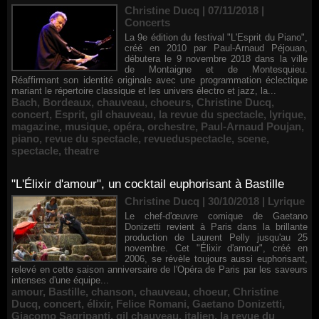
Christine Ducq | 07/11/2018
|
Concerts
La 9e édition du festival "L'Esprit du Piano",
créé en 2010 par Paul-Arnaud Péjouan,
débutera le 9 novembre 2018 dans la ville
de Montaigne et de Montesquieu.
Réaffirmant son identité originale avec une programmation éclectique
mariant le répertoire classique et les univers électro et jazz, la...
Bach
,
Bordeaux
,
chauveau
,
choeurs
,
Christine Ducq
,
concert
,
Esprit
,
gil chauveau
,
la revue du spectacle
,
lyrique
,
magazine
,
musique
,
opéra
,
orchestre
,
Paul-Arnaud Poujan
,
piano
,
revue du spectacle
,
revueduspectacle
,
scene
,
spectacle
,
theatre
"L'Élixir d'amour", un cocktail euphorisant à Bastille
Christine Ducq | 30/10/2018
|
Lyrique
Le chef-d'œuvre comique de Gaetano
Donizetti revient à Paris dans la brillante
production de Laurent Pelly jusqu'au 25
novembre. Cet "Élixir d'amour", créé en
2006, se révèle toujours aussi euphorisant,
relevé en cette saison anniversaire de l'Opéra de Paris par les saveurs
intenses d'une équipe...
amour
,
Bastille
,
chanson
,
chauveau
,
choeur
,
Christine
Ducq
,
concert
,
élixir
,
Felice Romani
,
Gaetano Donizetti
,
Giacomo Sagripanti
,
gil chauveau
,
italien
,
la revue du