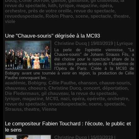
Ducq
,
Come Sorrow
,
gambe
,
gambiste
,
gil chauveau
,
la
revue du spectacle
,
luth
,
lyrique
,
magazine
,
opéra
,
orchestre
,
près de votre oreille
,
revue du spectacle
,
revueduspectacle
,
Robin Pharo
,
scene
,
spectacle
,
theatre
,
viole
Une "Chauve-souris" dégrisée à la MC93
Christine Ducq | 19/03/2019
|
Lyrique
La perle de l'opérette viennoise, "La
Chauve-souris" de Johann Strauss Fils, a
été choisie pour le spectacle phare de la
saison des jeunes artistes de l'Académie de
l'Opéra de Paris. Créée à la MC93 de
Bobigny avant une tournée à venir en région, la production de Célie
Pauthe convoquant les...
académie
,
Bobigny
,
Célie Pauthe
,
chanson
,
chauve-souris
,
chauveau
,
choeurs
,
Christine Ducq
,
concert
,
déportation
,
Die Fledermaus
,
gil chauveau
,
la revue du spectacle
,
lyrique
,
magazine
,
MC93
,
nazi
,
opéra
,
opérette
,
orchestre
,
revue du spectacle
,
revueduspectacle
,
scene
,
spectacle
,
Strauss
,
theatre
,
Vienne
Le compositeur Fabien Touchard : l'écoute, le public et
le sens
Christine Ducq | 15/03/2019
|