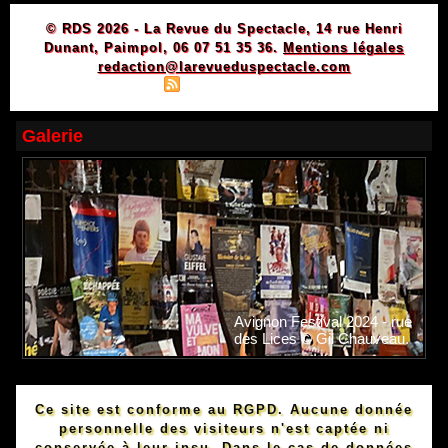
© RDS 2026 - La Revue du Spectacle, 14 rue Henri
Dunant, Paimpol, 06 07 51 35 36.
Mentions légales
redaction@larevueduspectacle.com
|
|
Plan du site
Syndication
Powered by WM
Galerie
Avignon Festival 2024 - rue
des Lices © Gil Chauveau.
Ce site est conforme au RGPD. Aucune donnée
personnelle des visiteurs n'est captée ni
conservée à leur insu. Dans le cas de données