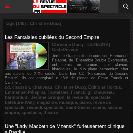
Tags (148) : Christine Ducq
Les Fantaisies oubliées du Second Empire
Christine Ducq | 11/04/2019
|
CédéDévédé
Jérôme Granjon et son complice Emmanuel
Pélaprat, de l'Ensemble Double Expression,
ont remis en lumière, sur claviers
historiques, le duo piano harmonium cher
aux salons du XIXe siècle. Dans leur CD "Fantaisies du Second
Empire", ils ont enregistré à côté de pièces de César Franck et
Camille...
cd
,
chanson
,
chauveau
,
Christine Ducq
,
Éditions Hortus
,
Emmanuel Pélaprat
,
Fantaisies
,
Franck
,
gil chauveau
,
harmonium
,
Jérôme Granjon
,
la revue du spectacle
,
Lefébure-Wely
,
magazine
,
musique
,
piano
,
revue du
spectacle
,
revueduspectacle
,
Saint-Saëns
,
scene
,
second
empire
,
spectacle
,
theatre
Une "Lady Macbeth de Mzensk" furieusement clinique
à Bastille