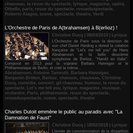
chauveau
,
la revue du spectacle
,
lyrique
,
magazine
,
opéra
,
Othello
,
paris
,
revue du spectacle
,
revueduspectacle
,
Roberto Alagna
,
scene
,
spectacle
,
theatre
,
Verdi
L'Orchestre de Paris de A(brahamsen) à B(erlioz) !
Christine Ducq | 06/03/2019
|
Lyrique
L'Orchestre de Paris sous la direction de
son chef Daniel Harding a donné la création
française de "Let's me tell you" de Hans
Abrahamsen et la belle deuxième
symphonie de Berlioz, "Harold en Italie".
Composé en 2013 pour la soprano Barbara Hannigan et le
Philharmonique de Berlin, et créé la même...
Abrahamsen
,
Antoine Tamestit
,
Barbara Hannigan
,
Benjamin Britten
,
Berlioz
,
chanson
,
chauveau
,
Christine
Ducq
,
comédie
,
concert
,
gil chauveau
,
humour
,
la revue du
spectacle
,
Let's me tell you
,
lyrique
,
magazine
,
musique
,
orchestre
,
Paris
,
philharmonie
,
revue du spectacle
,
revueduspectacle
,
scene
,
spectacle
,
theatre
Charles Dutoit emmène le public au paradis avec "La
Damnation de Faust"
Christine Ducq | 18/02/2019
|
Lyrique
L'année de commémoration de la disparition