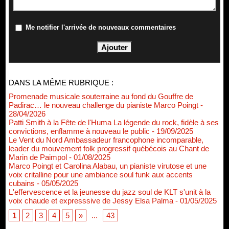
Me notifier l'arrivée de nouveaux commentaires
DANS LA MÊME RUBRIQUE :
Promenade musicale souterraine au fond du Gouffre de
Padirac… le nouveau challenge du pianiste Marco Poingt
-
28/04/2026
Patti Smith à la Fête de l'Huma La légende du rock, fidèle à ses
convictions, enflamme à nouveau le public
- 19/09/2025
Le Vent du Nord Ambassadeur francophone incomparable,
leader du mouvement folk progressif québécois au Chant de
Marin de Paimpol
- 01/08/2025
Marco Poingt et Carolina Alabau, un pianiste virutose et une
voix critalline pour une ambiance soul funk aux accents
cubains
- 05/05/2025
L'effervescence et la jeunesse du jazz soul de KLT s'unit à la
voix chaude et expresssive de Jessy Elsa Palma
- 01/05/2025
1
2
3
4
5
»
...
43