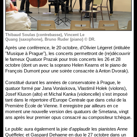
Thibaud Soulas (contrebasse), Vincent Le
Quang (saxophone), Bruno Ruder (piano) © DR.
Après une conférence, le 20 octobre, d'Olivier Légeret (intitulée
"Musique à Prague"), les concerts permettront de (re)découvrir
le fameux Quatuor Prazak pour trois concerts les 26 et 28
octobre (dont un avec la soprano Helen Kearns et le piano de
François Dumont pour une soirée consacrée à Anton Dvorak).
Constitué durant les années de conservatoire à Prague, le
quatuor formé par Jana Vonàskova, Vlastimil Holek (violons),
Josef Kluson (alto) et Michal Kanka (violoncelle) s'est imposé
tant dans le répertoire d'Europe Centrale que dans celui de la
Première École de Vienne. Il enregistre par ailleurs en ce
moment une nouvelle version des quatuors de Smetana, vingt
ans après leur premier opus consacré au compositeur tchèque.
Le public aura également la joie d'applaudir les pianistes Anne
Quéffelec et Gaspard Dehaene en duo le 27 octobre dans un